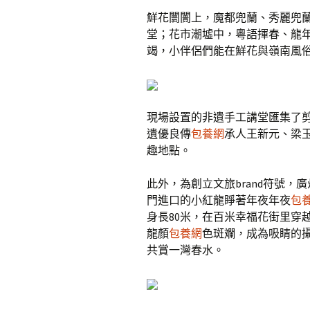
鮮花闤闠上，魔都兜蘭、秀麗兜
堂；花市潮墟中，粵語揮春、龍年
竭，小伴侶們能在鮮花與嶺南風
現場設置的非遺手工講堂匯集了
遺優良傳
包養網
承人王新元、梁
趣地點。
此外，為創立文旅brand符號，
門進口的小紅龍睜著年夜年夜
包
身長80米，在百米幸福花街里穿
龍顏
包養網
色斑斕，成為吸睛的
共賞一灣春水。