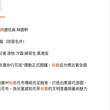
鑼
min
網
通信員 林園軒
冷霜（除簽名外）
者 孫牧 冷霜 練習生 黃湘宜
龍年童你行花街”運動正式開鑼，
包養
這也標志著全國
與廣州
包養
花市傳統充足融會，打造出集賞花游園、
派花市，為兒童感知花草
包養
的文明意義與藝術魅力