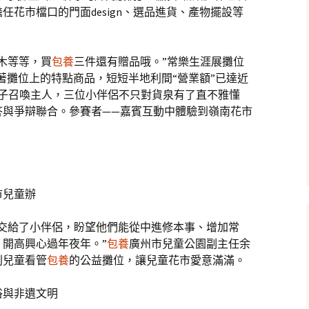
任花市檔口的門面design、選品進貨、產物擺設等
。
木等等，買
包養
三件還有贈品哦。”常樂生涯展攤位
介著攤位上的特點商品，短短半地利間“營業額”已達近
嗓子召喚主人，三位小伴侶不只對貨泉有了直不雅懂
答與爭辯聯合。參賽者——嘉賓互動中體驗到嶺南花市
市兒童辦
權交給了小伴侶，盼望他們能從中進修本事、增加常
開高興心過年夜年。”
包養
廣州市兒童公園副主任余
別兒童看管
包養
的公益攤位，讓兒童花市愛意滿滿。
俗與非遺文明