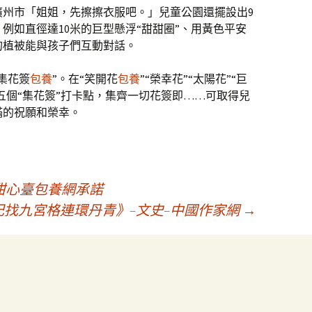
廣州市「姐姐，先擦擦衣服吧。」兒童公園還擺設出9
例如直徑達10米的巨型懸浮“甜甜圈”、用黃色平安
的植被能與孩子們互動對話。
集花簽
包養
”。在“笑開花
包養
”“榮幸花”“太陽花”“巨
五個“集花簽”打卡點，集齊一切花簽即……可取得兒
滿的祝願和榮幸。
甜心臺包養網承諾
找九宮格連環丹青》–文史–中國作家網
→