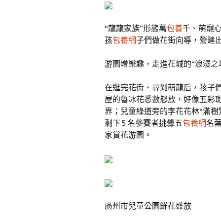
“龍龍家族”形態萬
包養
千、萌寵心
孩
包養網
子們做花街向導，營建
游園增樂趣，走進花城的“浪漫之
在逛完花街、尋到萌龍后，孩子
屋的魯冰花悉數怒放，好像五彩
界；兒童綠道旁的李花花林“滿樹
剩下 5 名參賽者挑釁五
包養網
名
家賞花游園。
廣州市兒童公園鮮花盛放