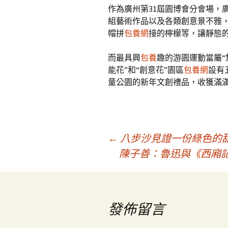
作為廣州第31屆園博會分會場，
組藝術作品以及各類創意景不雅，
帽拼
包養網
接的檸檬等，讓靜態
而最具興
包養
趣的游園運動當屬“
能花”和“創意花”園區
包養網
設有
童公園的新年文創禮品，收獲滿
文
←
八步沙見證一份綠色的
陳子善：魯迅與《西廂記
章
導
發佈留言