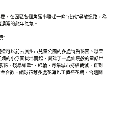
愛，在園區各個角落串聯起一條“花式”尋龍道路，為
出濃濃的龍年氣氛。
境”
們還可以前去廣州市兒童公園的多處特點花圃。糖果
斑斕的小浮圖拔地而起，營建了一處仙境般的童話世
繁花，殘暴如雪”，銀輪，每集城市持續裁減，直到
葉金合歡、繡球花等多處花海也正值盛花期，合適闔