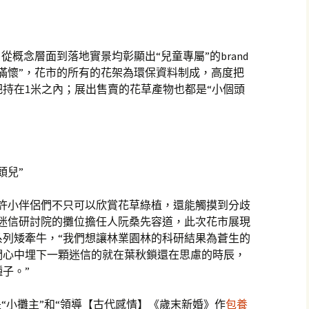
從概念層面到落地實景均彰顯出“兒童專屬”的brand
滿懷”，花市的所有的花架為環保資料制成，高度把
高度把持在1米之內；展出售賣的花草產物也都是“小個頭
頭兒”
許小伴侶們不只可以欣賞花草綠植，還能觸摸到分歧
林迷信研討院的攤位擔任人阮桑先容道，此次花市展現
系列矮牽牛，“我們想讓林業園林的科研結果為蒼生的
們心中埋下一顆迷信的就在葉秋鎖還在思慮的時辰，
子。”
是“小攤主”和“領導【古代感情】《歲末新婚》作
包養