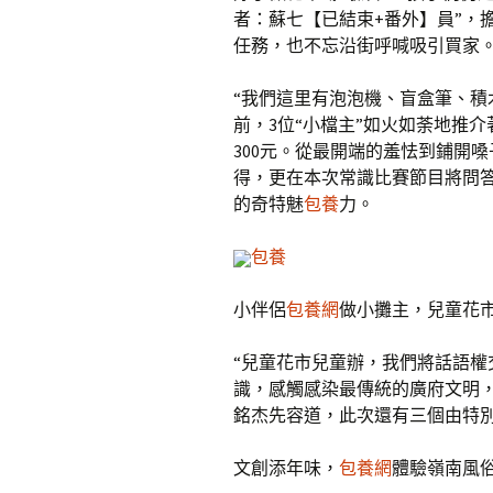
者：蘇七【已結束+番外】員”，擔
任務，也不忘沿街呼喊吸引買家
“我們這里有泡泡機、盲盒筆、積
前，3位“小檔主”如火如荼地推
300元。從最開端的羞怯到鋪開
得，更在本次常識比賽節目將問
的奇特魅
包養
力。
包養
小伴侶
包養網
做小攤主，兒童花
“兒童花市兒童辦，我們將話語
識，感觸感染最傳統的廣府文明，
銘杰先容道，此次還有三個由特
文創添年味，
包養網
體驗嶺南風