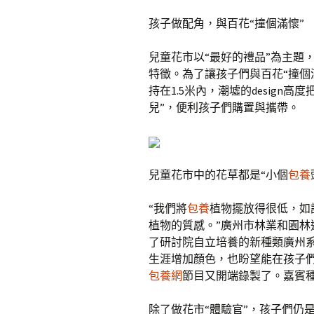
孩子做配角，與百花“撞個滿懷”
兒童花市以“最好的禮品”為主題，
特徵。為了讓孩子們與百花“撞個
持在1.5米內，潮墟的design
兒”，便利孩子們購置與攜帶。
兒童花市中的花草都是“小個
包養
“我們將
包養
植物擺放得很低，如
植物的質感。”廣州市林業和園
了研討院自立培養的新種類廣州
生涯增加顏色，也盼望能在孩子
包養網
節目又開端錄製了。嘉賓種
除了做花市“體驗官”，孩子們仍