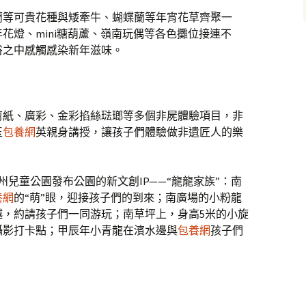
蘭等可貴花種與矮牽牛、蝴蝶蘭等年宵花草齊聚一
花燈、mini糖葫蘆、嶺南玩偶等各色攤位接連不
俗之中感觸感染新年滋味。
剪紙、廣彩、金彩掐絲琺瑯等多個非屍體驗項目，非
玉
包養網
英親身講授，讓孩子們體驗做非遺匠人的樂
廣州兒童公園發布公園的新文創IP——“龍龍家族”：南
養網
的“萌”眼，迎接孩子們的到來；南廣場的小粉龍
越，約請孩子們一同游玩；南草坪上，身高5米的小旋
攝影打卡點；甲辰年小青龍在濱水邊與
包養網
孩子們