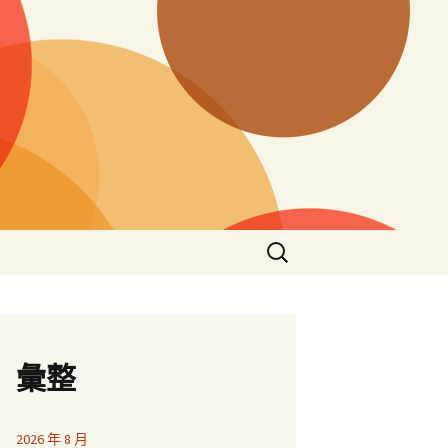
搜
尋
關
鍵
字:
彙整
2026 年 8 月