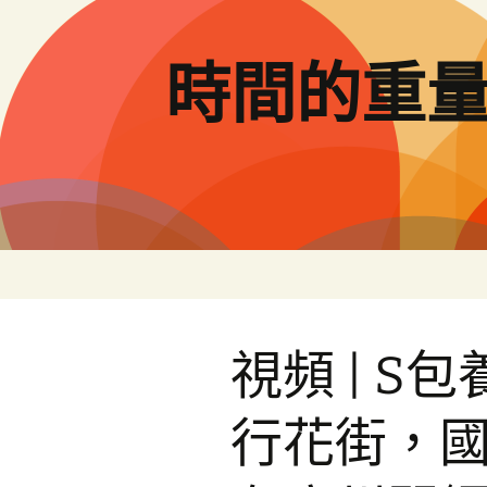
跳
至
主
時間的重
要
內
容
視頻 | S
行花街，