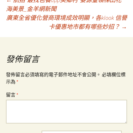
文
海美景_金羊網新聞
廣東全省優化營商環境成效明顯，各klook 信譽
章
卡優惠地市都有哪些妙招？
→
導
覽
發佈留言
發佈留言必須填寫的電子郵件地址不會公開。
必填欄位標
示為
*
留言
*