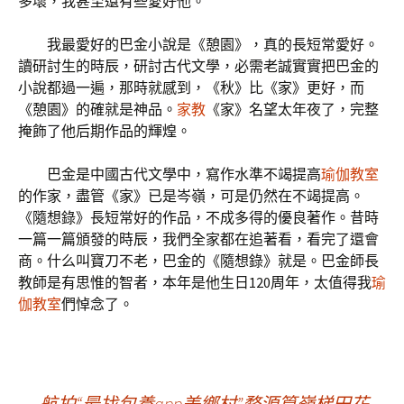
多壞，我甚至還有些愛好他。
我最愛好的巴金小說是《憩園》，真的長短常愛好。
讀研討生的時辰，研討古代文學，必需老誠實實把巴金的
小說都過一遍，那時就感到，《秋》比《家》更好，而
《憩園》的確就是神品。
家教
《家》名望太年夜了，完整
掩飾了他后期作品的輝煌。
巴金是中國古代文學中，寫作水準不竭提高
瑜伽教室
的作家，盡管《家》已是岑嶺，可是仍然在不竭提高。
《隨想錄》長短常好的作品，不成多得的優良著作。昔時
一篇一篇頒發的時辰，我們全家都在追著看，看完了還會
商。什么叫寶刀不老，巴金的《隨想錄》就是。巴金師長
教師是有思惟的智者，本年是他生日120周年，太值得我
瑜
伽教室
們悼念了。
←
航拍“最找包養app美鄉村”婺源篁嶺梯田花