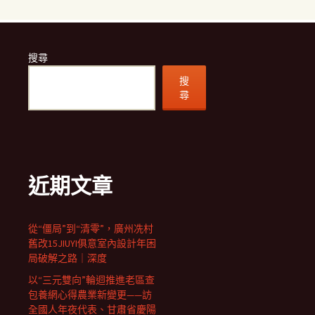
搜尋
搜
尋
近期文章
從“僵局”到“清零”，廣州冼村
舊改15JIUYI俱意室內設計年困
局破解之路｜深度
以“三元雙向”輪迴推進老區查
包養網心得農業新變更——訪
全國人年夜代表、甘肅省慶陽