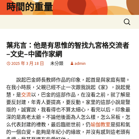
跳
時間的重量
至
主
搜
要
尋
內
關
容
鍵
葉兆言：他是有思惟的智找九宮格交流者
字:
–文史–中國作家網
2025 年 3 月 18 日
未分類
admin
說起巴金師長教師作品的印象，起首是與家庭有關。
在我小時辰，父親已經不止一次跟我說起《家》，說起覺
慧，是
交流
以，巴金的這部作品，在沒看之前，就了解是
要反封建，年青人要提高，要反動。家里的這部小說是豎
版的，誠實說，我看得也不算太細心，看完以后，印象最
深的是高老太爺。不論他後面為人怎么樣，怎么呆板，怎
么代表封建的禮教，最后臨逝世前，仍
瑜伽教室
是挺和氣
的一個白叟。能夠是年紀小的緣故，并沒有感到這老頭有