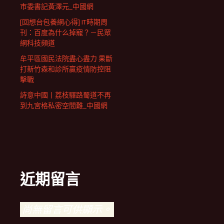
市委書記黃澤元_中國網
[回想台包養網心得] IT時期周
刊：百度為什么掉寵？－民眾
網科技頻道
牟平區國民法院盡心盡力 果斷
打新竹森和診所贏疫情防控阻
擊戰
詩意中國丨荔枝驛路蜀道不再
到九宮格私密空間難_中國網
近期留言
尚無留言可供顯示。