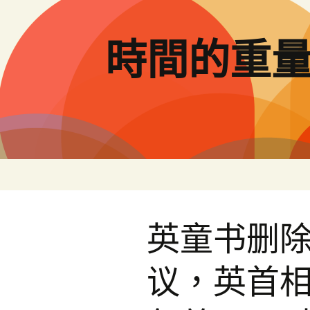
跳
至
主
時間的重
要
內
容
英童书删除
议，英首