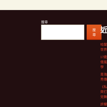
搜尋
搜
尋
哈蘭
世界
17
億嵐
學
青海
秀傳
《私
齊打
兒舞
許耀