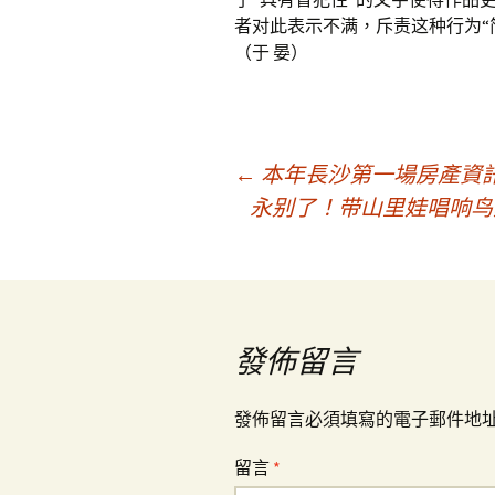
者对此表示不满，斥责这种行为“
（于 晏）
文
←
本年長沙第一場房產資訊
永别了！带山里娃唱响鸟
章
導
發佈留言
覽
發佈留言必須填寫的電子郵件地
留言
*