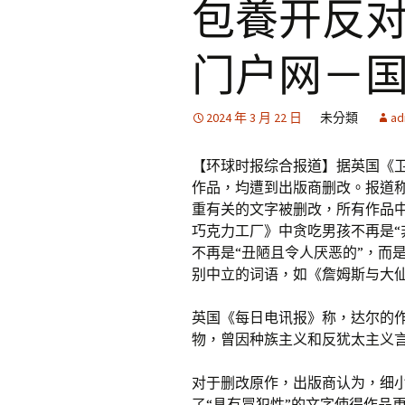
包養开反对
门户网－
2024 年 3 月 22 日
未分類
ad
【环球时报综合报道】据英国《卫
作品，均遭到出版商删改。报道
重有关的文字被删改，所有作品中
巧克力工厂》中贪吃男孩不再是“
不再是“丑陋且令人厌恶的”，而
别中立的词语，如《詹姆斯与大仙
英国《每日电讯报》称，达尔的
物，曾因种族主义和反犹太主义
对于删改原作，出版商认为，细
了“具有冒犯性”的文字使得作品