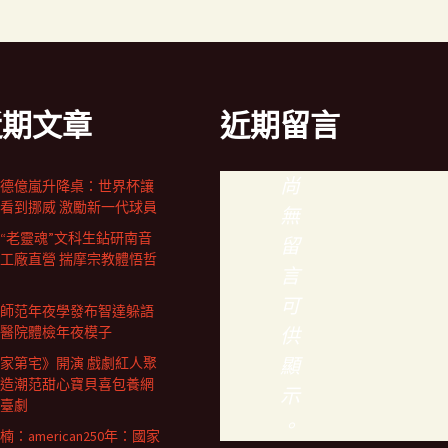
近期文章
近期留言
尚
德億嵐升降桌：世界杯讓
看到挪威 激勵新一代球員
無
歲“老靈魂”文科生鉆研南音
留
工廠直營 揣摩宗教體悟哲
言
可
師范年夜學發布智達躲語
醫院體檢年夜模子
供
顯
家第宅》開演 戲劇紅人聚
造潮范甜心寶貝喜包養網
示
臺劇
。
楠：american250年：國家