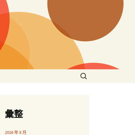
搜
尋
關
鍵
字:
彙整
2026 年 8 月