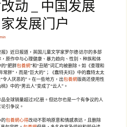
改动 _ 中国发展
国家发展门户
min
报》近日报道，英国儿童文学家罗尔德·达尔的多部
称，原作中与心理健康、暴力趋向、性别、种族和体
的“肥胖
包養網
”和“丑陋”词汇均被删除。如《查理和
非常胖”，而是“巨大的”；《蠢特夫妇》中的蠢特太太
是“令人厌恶的”。在一些地方，出
包養網
版商还使用性
桃》中的“男云人”变成了“云人”。
作品全球销量超过3亿册。但达尔也是一个有争议的人
言论引争议。
小的
包養網心得
改动不影响原意和情感表达，且删除
更具包容性。
包養網
但是，多名作家及组织和部分读