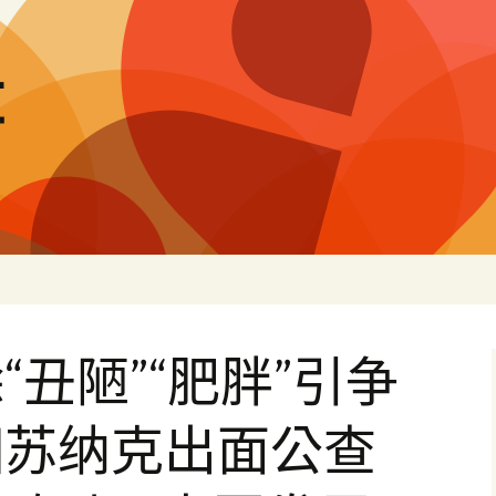
量
“丑陋”“肥胖”引争
相苏纳克出面公查