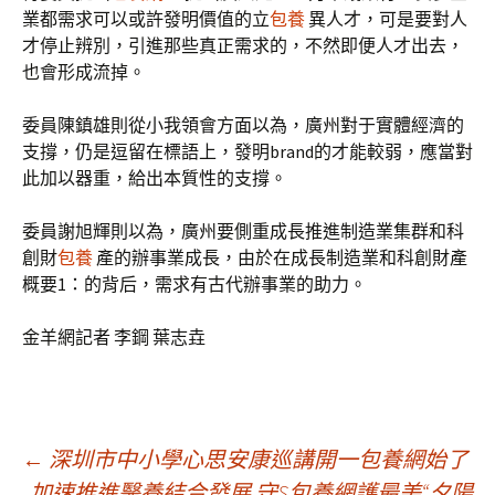
業都需求可以或許發明價值的立
包養
異人才，可是要對人
才停止辨別，引進那些真正需求的，不然即便人才出去，
也會形成流掉。
委員陳鎮雄則從小我領會方面以為，廣州對于實體經濟的
支撐，仍是逗留在標語上，發明brand的才能較弱，應當對
此加以器重，給出本質性的支撐。
委員謝旭輝則以為，廣州要側重成長推進制造業集群和科
創財
包養
產的辦事業成長，由於在成長制造業和科創財產
概要1：的背后，需求有古代辦事業的助力。
金羊網記者 李鋼 葉志垚
文
←
深圳市中小學心思安康巡講開一包養網始了
加速推進醫養結合發展 守S包養網護最美“夕陽