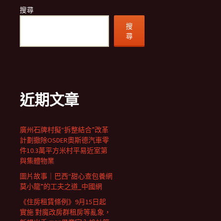
搜尋
搜
尋
近期文章
廣州石牌村擬“拆整結合”改革
計劃撤除OSDER奧斯德汽車零
件10.3萬平方米村平易近室第
與集體物業
圖片故事｜巴西“甜心查包養網
莫小龍”的工夫之道_中國網
《住房租賃條例》9月15日起
實施 對魔改房群租房等亂象，