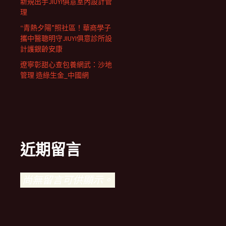
新規出手JIUYI俱意室內設計管
理
“青熱夕陽”照社區！華商學子
攜中醫聰明守JIUYI俱意診所設
計護銀齡安康
遼寧彰甜心查包養網武：沙地
管理 造綠生金_中國網
近期留言
尚無留言可供顯示。