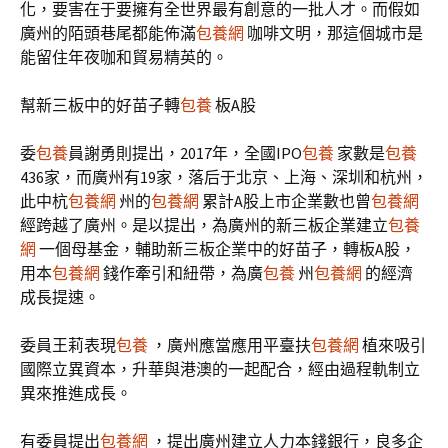
化，要害在于要擁有全世界最有創意的一批人才。而假如
廣州的陌頭巷尾都能佈滿
包養網
咖啡文明，那這個城市是
能留住年夜咖和貿易精英的。
幫新三板中的好苗子轉
包養
板A股
委
包養
員謝勇則提出，2017年，全國IPO
包養
家數是
包養
436家，而廣州有19家，落后于北京、上海、深圳和杭州，
此中杭
包養網
州的
包養網
累計A股上市企業數也曾
包養網
經跨越了廣州。是以提出，為廣州的新三板企業建立
包養
網
一個母基金，輔助新三板企業中的好苗子，轉板A股，
用本
包養網
錢作牽引和紐帶，為廣
包養
州
包養網
的經濟
成長提速。
委員王莉表現
包養
，廣州應當應用平臺扶
包養網
植來吸引
國際立異資本，升華與港澳的一起配合，經由過程軌制立
異來推進成長。
有委員提出
包養網
，提出廣州建立人力本錢銀行，良多企