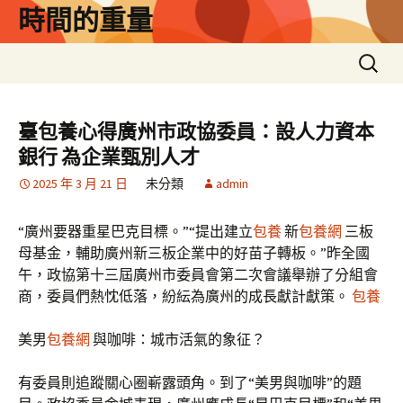
跳
時間的重量
至
主
搜
要
尋
內
關
容
鍵
臺包養心得廣州市政協委員：設人力資本
字:
銀行 為企業甄別人才
2025 年 3 月 21 日
未分類
admin
“廣州要器重星巴克目標。”“提出建立
包養
新
包養網
三板
母基金，輔助廣州新三板企業中的好苗子轉板。”昨全國
午，政協第十三屆廣州市委員會第二次會議舉辦了分組會
商，委員們熱忱低落，紛紜為廣州的成長獻計獻策。
包養
美男
包養網
與咖啡：城市活氣的象征？
有委員則追蹤關心圈嶄露頭角。到了“美男與咖啡”的題