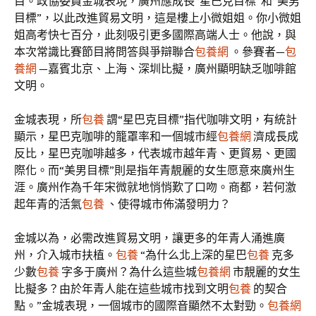
目。政協委員金城表現，廣州應成長“星巴克目標”和“美男
目標”，以此改進貿易文明，這是樓上小微姐姐。你小微姐
姐高考快七百分，此刻吸引更多國際高端人士。他說，與
本次常識比賽節目將問答與爭辯聯合
包養網
。參賽者—
包
養網
—嘉賓北京、上海、深圳比擬，廣州顯明缺乏咖啡館
文明。
金城表現，所
包養
謂“星巴克目標”指代咖啡文明，有統計
顯示，星巴克咖啡的籠罩率和一個城市經
包養網
濟成長成
反比，星巴克咖啡越多，代表城市越年青、更貿易、更國
際化。而“美男目標”則是指年青靚麗的女生愿意來廣州生
涯。廣州作為千年宋微就地悄悄歎了口吻。商都，若何激
起年青的活氣
包養
、使得城市佈滿發明力？
金城以為，必需改進貿易文明，讓更多的年青人涌進廣
州，介入城市扶植。
包養
“為什么北上深的星巴
包養
克多
少數
包養
字多于廣州？為什么這些城
包養網
市靚麗的女生
比擬多？由於年青人能在這些城市找到文明
包養
的契合
點。”金城表現，一個城市的國際音顯然不太對勁。
包養網