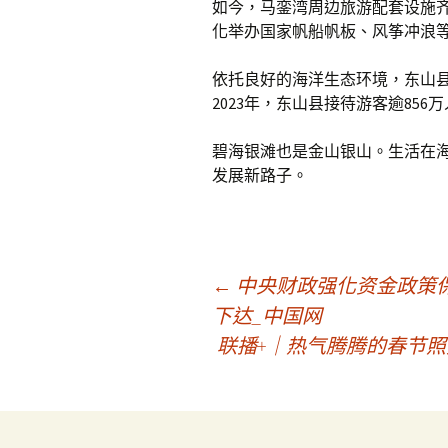
如今，马銮湾周边旅游配套设施
化举办国家帆船帆板、风筝冲浪
依托良好的海洋生态环境，东山
2023年，东山县接待游客逾856
碧海银滩也是金山银山。生活在海
发展新路子。
文
←
中央财政强化资金政策
下达_中国网
联播+｜热气腾腾的春节
章
導