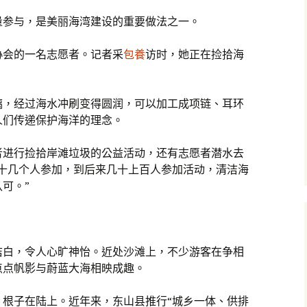
量参与，是美丽海湾建设的重要做法之一。
协会的一名志愿者。记者采
包養
访时，她正在捡拾海
。
璃，经过海水冲刷变得圆润，可以加工成项链、耳环
人们传递保护海洋的理念。
者进行捡拾岸滩垃圾的公益活动，还有志愿者潜水去
有十几个人参加，到后来几十上百人参加活动，清洁海
可。”
洁白，令人心旷神怡。近处沙滩上，不少游客在争相
点点帆影与蔚蓝大海相映成趣。
，根子在陆上。近年来，东山县推行“城乡一体、供排