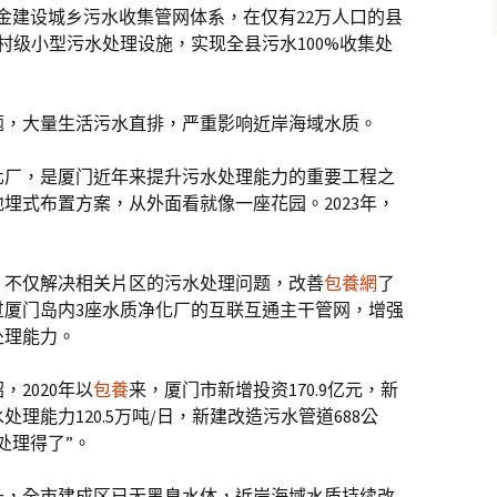
金建设城乡污水收集管网体系，在仅有22万人口的县
村级小型污水处理设施，实现全县污水100%收集处
题，大量生活污水直排，严重影响近岸海域水质。
化厂，是厦门近年来提升污水处理能力的重要工程之
埋式布置方案，从外面看就像一座花园。2023年，
，不仅解决相关片区的污水处理问题，改善
包養網
了
过厦门岛内3座水质净化厂的互联互通主干管网，增强
处理能力。
2020年以
包養
来，厦门市新增投资170.9亿元，新
理能力120.5万吨/日，新建改造污水管道688公
处理得了”。
升，全市建成区已无黑臭水体，近岸海域水质持续改