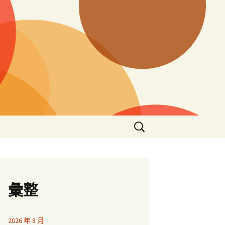
搜
尋
關
鍵
字:
彙整
2026 年 8 月