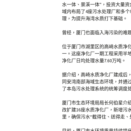
水一体、景溪一体”，投资大量资
域内布局了4座污水处理厂和多个
理，为提升海湾水质打下基础。
曾经，厦门也面临入海污染的难
位于厦门市湖里区的高崎水质净
一。这座净化厂一期工程采用半地
净化厂日均处理水量7.60万吨。
据介绍，高崎水质净化厂建成后
同安湾南部海域生态环境，并通
了本岛污水处理系统的统筹调度
厦门市生态环境局局长何伯星介绍，
改扩建16座水质净化厂，新增污水处
里，确保污水“截得住、送得走、
目前，厦门市水环境质量持续提