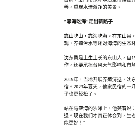
善，重现水清滩净的美景。
“靠海吃海”走出新路子
靠山吃山，靠海吃海。在东山县
观，养殖污水等还对海湾的生态
沈东勇是土生土长的东山人，自1
作，还要承担台风天气影响和市
2019年，当地开展养殖清退，
宿。2023年夏天，他家民宿的
子也更轻松了。
站在马銮湾的沙滩上，他笑着说
退。现在我们才真正体会到，生
能更好！”