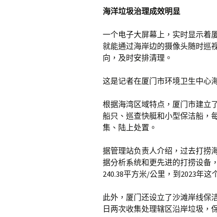
海洋垃圾治理成效明显
一个电子大屏幕上，实时显示着
就能通过海岸边的摄像头随时巡
向，及时安排清理。
这是记者在厦门市环境卫生中心
根据海湾区域特点，厦门市建立
船只、巡查快艇和小型保洁船，每
集、陆上处置。
据管理站负责人介绍，过去打捞
据分析系统和更先进的打捞设备，
240.38平方米/公里，到2023年
此外，厦门还设立了沙滩岸线保洁
日两次收集处理辖区沿岸垃圾，