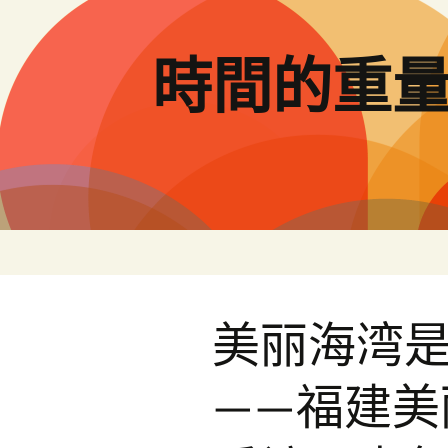
跳
至
主
時間的重
要
內
容
美丽海湾
——福建美