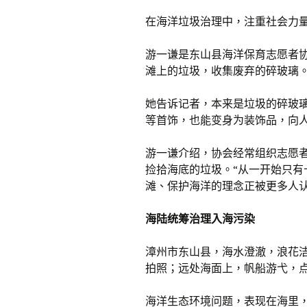
在海洋垃圾治理中，注重社会力
游一谦是东山县海洋保育志愿者
滩上的垃圾，收集废弃的碎玻璃
她告诉记者，本来是垃圾的碎玻
等首饰，也能变身为装饰品，向
游一谦介绍，协会经常组织志愿
捡拾海底的垃圾。“从一开始只
滩、保护海洋的理念正被更多人认
海
陆统筹治理入海污染
漳州市东山县，海水澄澈，浪花
拍照；远处海面上，帆船游弋，
海洋生态环境问题，表现在海里