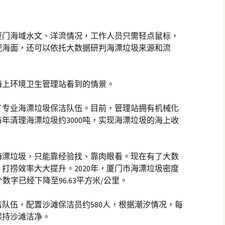
厦门海域水文、洋流情况，工作人员只需轻点鼠标，
视海面，还可以依托大数据研判海漂垃圾来源和流
海上环境卫生管理站看到的情景。
了专业海漂垃圾保洁队伍。目前，管理站拥有机械化
年清理海漂垃圾约3000吨，实现海漂垃圾的海上收
海漂垃圾，只能靠经验找、靠肉眼看。现在有了大数
打捞效率大大提升。2020年，厦门市海漂垃圾密度
这个数字已经下降至96.63平方米/公里。
队伍，配置沙滩保洁员约580人，根据潮汐情况，每
保持沙滩洁净。