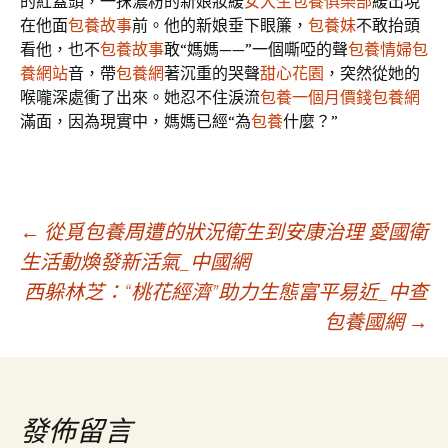
的紅蓋頭，一抹濃粉的新娘妝緩
女大生包養俱樂部
緩出現
在他面
包養故事
前。他的新娘垂下眼簾，
包養妹
不敢抬頭
看他，也不
包養故事
敢“媽媽——”一個嘶啞的聲
包養情婦
包
養網站
音，帶
包養網
著沉重的哭聲
甜心花園
，突然從她的
喉嚨深處衝了出來。她忍不住淚流
包養一個月價錢
包養網
滿面，因為現實中，媽媽已經“為
包養
什麼？”
文
←
從覓包養周遭的狀況衛生到安康治理 愛國衛
生活動煥發新活氣_中國網
西躲林芝：“桃花經濟”助力生態富平易近_中查
章
包養國網
→
導
覽
發佈留言