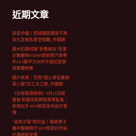
近期文章
詩意中國丨荔枝驛路蜀道不再
到九宮格私密空間難_中國網
廣州石牌村擬“拆整結合”改革
計劃撤除OSDER奧斯德汽車零
件10.3萬平方米村平易近室第
與集體物業
圖片故事｜巴西“甜心查包養網
莫小龍”的工夫之道_中國網
《住房租賃條例》9月15日起
實施 對魔改房群租房等亂象，
新規出手JIUYI俱意室內設計管
理
“青熱夕陽”照社區！華商學子
攜中醫聰明守JIUYI俱意診所設
計護銀齡安康