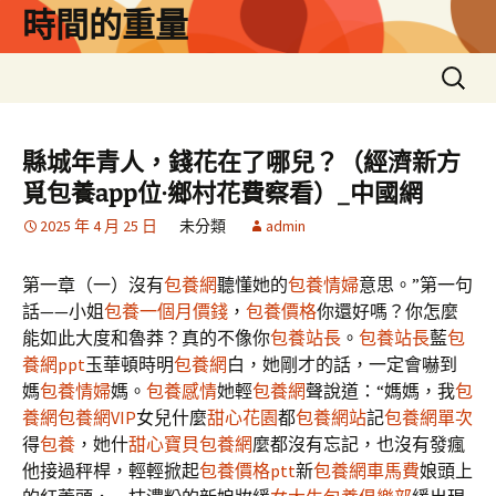
跳
時間的重量
至
主
搜
要
尋
內
關
容
鍵
縣城年青人，錢花在了哪兒？（經濟新方
字:
覓包養app位·鄉村花費察看）_中國網
2025 年 4 月 25 日
未分類
admin
第一章（一）沒有
包養網
聽懂她的
包養情婦
意思。”第一句
話——小姐
包養一個月價錢
，
包養價格
你還好嗎？你怎麼
能如此大度和魯莽？真的不像你
包養站長
。
包養站長
藍
包
養網ppt
玉華頓時明
包養網
白，她剛才的話，一定會嚇到
媽
包養情婦
媽。
包養感情
她輕
包養網
聲說道：“媽媽，我
包
養網
包養網VIP
女兒什麼
甜心花園
都
包養網站
記
包養網單次
得
包養
，她什
甜心寶貝包養網
麼都沒有忘記，也沒有發瘋
他接過秤桿，輕輕掀起
包養價格ptt
新
包養網車馬費
娘頭上