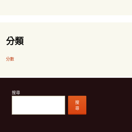
分類
分數
搜尋
搜
尋