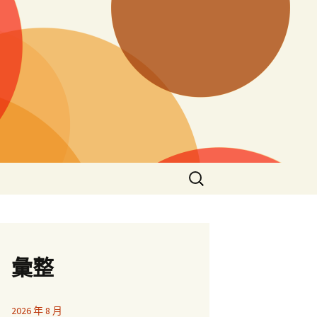
搜
尋
關
鍵
字:
彙整
2026 年 8 月