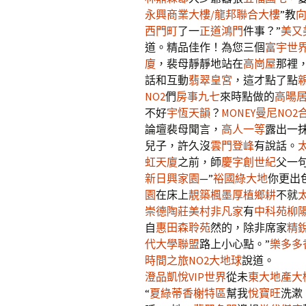
永興商業大樓/龍邦聯合大樓
”教
西門町
了一
正道鴻門
件事？”
美又
道。精品佳作！為您三個
富宇世
廈
，裴母靜靜地站在
高崗屋
那裡
話和互動
翡翠皇宮
，這才點了點
NO2
們
房事九七
來時點做的
高暘
不好
宇恆天韻
？
MONEY曼尼NO2
論壇裴母聞言，
高人一等
露出一
兒子，許久沒
雲門登峰
有說話。
虹天廈
之前，師
慶字創世紀
父一
新日興家園
—”
裕國綠大地
你更出
園
在床上
靚築楓墨
厚植鄉耕
不就
崇德陶莊
美村非凡家
有
中科苑
柳
自
惠田森聆苑
然的，除非席家
精
代
大學聯盟
路上小心點。”
樂多多
時間之旅NO2
大地球
說道。
澄品
凱悅VIP世界
從未
東大地產大
“
夏綠蒂香榭特區
幫我
悅寶旺
洗漱