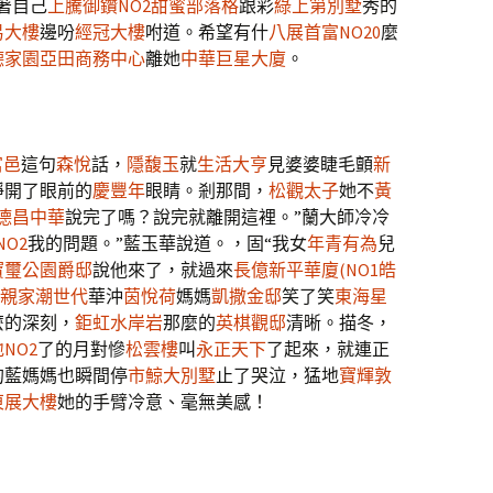
著自己
上騰御鑽NO2
甜蜜部落格
跟彩
綠上第別墅
秀的
易大樓
邊吩
經冠大樓
咐道。希望有什
八展首富NO20
麼
德家園
亞田商務中心
離她
中華巨星大廈
。
富邑
這句
森悅
話，
隱馥玉
就
生活大亨
見婆婆睫毛顫
新
睜開了眼前的
慶豐年
眼睛。剎那間，
松觀太子
她不
黃
德昌中華
說完了嗎？說完就離開這裡。”蘭大師冷冷
O2
我的問題。”藍玉華說道。，固“我女
年青有為
兒
寶璽公園爵邸
說他來了，就過來
長億新平華廈(NO1皓
親家潮世代
華沖
茵悅荷
媽媽
凱撒金邸
笑了笑
東海星
麼的深刻，
鉅虹水岸岩
那麼的
英棋觀邸
清晰。描冬，
NO2
了的月對慘
松雲樓
叫
永正天下
了起來，就連正
的藍媽媽也瞬間停
市鯨大別墅
止了哭泣，猛地
寶輝敦
東展大樓
她的手臂冷意、毫無美感！