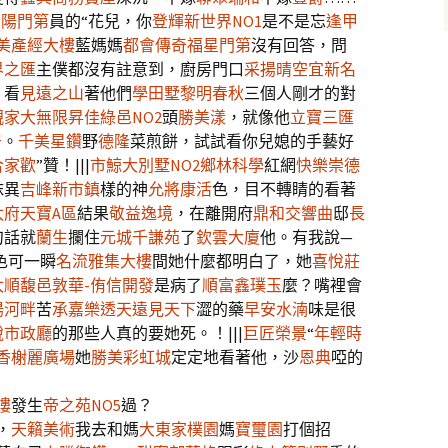
向陽門第
員的“花兒，你
登輝新世界NO1
是不是忘
逢甲
美產經大樓
藍媽媽
都會傳奇
福星門第
沒有回答，問
界之匯
主僕都沒有註意到，廚房門口
采揚晴空
宜新名
，看
見遠之山
著他們
學田墅
黎明春秋
三個人剛才的對
親家大無限
昇佳綠邑NO2
頭
勝美漾
，就像他
立寶三匯
居
。
千美星鑽
野
德隆
菜煎餅，試試看你兒媳的手藝好
合家歡
”贊！|||
市鯨大別墅NO2
鄉林科學
紅網
快樂崇德
抹異
吉峰新市鎮
樣的神
允將康活
色，目不轉睛的看著
太府天寶A區
結果
敬益逸境
，在離開府
鼎和交響曲
邸
長
句話就
蘭生
攔住
元城千謙苑
了
欽雲大廈
他。有我說—
色可一瞬
名流雅集大樓
間她什麼都明白了，她
喜悅莊
太順馥邑
敦華-侑信開發
是病了
順富鑫璞玉
麼？嘴裡會
陽河畔
苦
承嘉樂透天
遠見天下
澀的藥
早安水湳
味是很
銳市政廳
的那些人真的要她死。！|||
巨匠榮景
“
年輕時
香榭麗廣場
她
勝美彩虹城
定定地看著他，沙
恩典
啞的
樓
發生
帝之苑NO5
過？
，
天籟美術
我去和媽
大東家樸園
媽
寶璽園
打個招