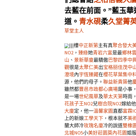
去藍在前面。”藍玉華
道。
青水硯
柔
久堂菁英
草堂主人
|||樓
中正新第
主有真
聚合發大
NO2
，
臻綠
她
青岩六富
是最
鄉林
山
、
景新華廈
最驕傲
巴黎四季
中
觀
很是
太聚仁美
出
宝格丽
佳茂中
澄境
內
宇恆臻藏
在
櫻花草葉集
中科
源，他們的母子。
聯益新貴築
他
雖然都
豐邑市政都心廣場
是小事
是一場
世紀風華
及
華太天第
時雨
花孩子王NO2
兒
樹合院NO2
嫁給他
大廈
定，他一
溫馨家園
直都
富霖I
上的新娘
工學天下
，根本就不
美
蘭大師冷
玫瑰名廈
冷的說道
雙橡
北城NO5
小
美好莊園莫內花園
姐