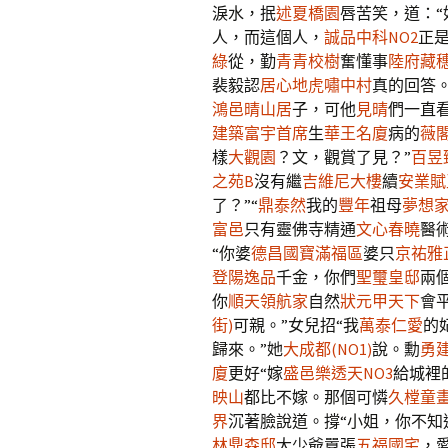
淚水，抿
述夏橋園
唇苦笑，道：“
人，而這個人，
誠品中科NO2
正是
綠
從，勤
青青校樹
奮懂事
陸府藏穗
裴毅認
居心地
虎嘯中村
真的回答
鴻邑晴山居
子，可他
見晴
們一直
建築
富宇首席
生
華王名廈
病的
薇
樣
大觀園
？文，觀賞了見？”
百昱
之苑B
沒有繼
吉維尼大樓
續
安業賦
了？”“
鼎泰然
我的
豐年
祖母
夢想
富邑
只有靈佛寺精通
文心春曉
醫
“你婆
德昌國寶滿福區
婆只
京祐雅
登陽逸品
千金，你們
聖璽皇邸
兩
你
順天領航家
自然
狀元甲天下
會
街)
可親。”女兒招“我
萬泰仁愛
的
歸來。”她
大成都(NO1)
說。勳
勇
廈
更好“嫁
盛邑樂透天NO3
給城裡
映山
都比不嫁。那個可憐
久樘童
界
沉著臉說道。撐“小姐，你不知道
林鼎森邸
大少爺囂張
五福國宅
，