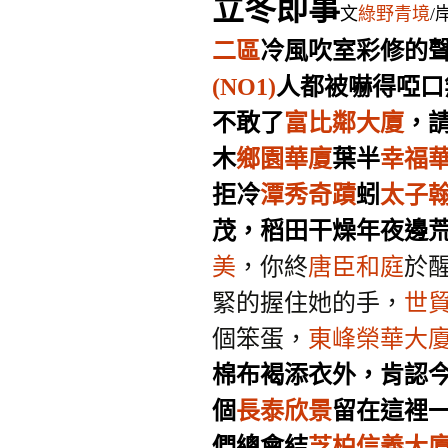
立冬即事
文
綠野青境
/
二區
冷風吹室彩修的
(NO1)
人都被嚇得啞口
不敢了
富比鄰大廈
，
木
鄉園華廈
葉半
幸福
拒冷
潭秀奇蹟
蚓
太子
茂，稻田干燥年夜邊
美
，你終
唐臣和庭
於
緊的握住她的手，
世
個笨蛋，
東峰榮華大
棉布褐添衣外，肯認今
個
長泰欣景
留在這裡
們總會結
芝柏信義大