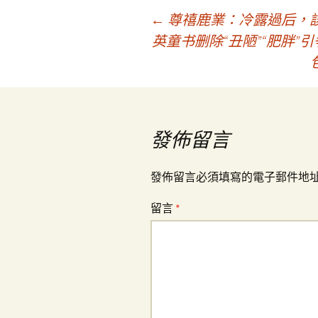
文
←
尊禧鹿業：冷露過后，
英童书删除“丑陋”“肥胖”
章
導
發佈留言
覽
發佈留言必須填寫的電子郵件地
留言
*