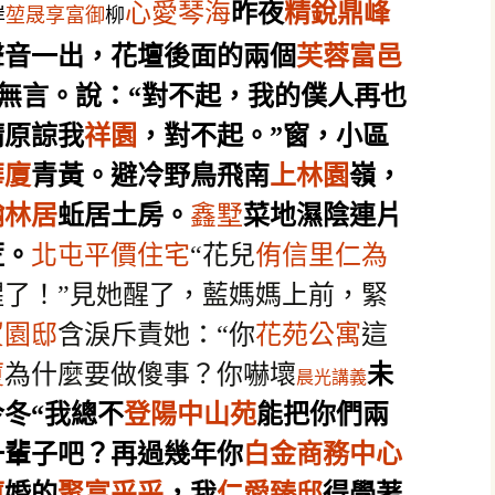
心愛琴海
昨夜
精銳鼎峰
岸
堃晟享富御
柳
聲音一出，花壇後面的兩個
芙蓉富邑
無言。說：“對不起，我的僕人再也
請原諒我
祥園
，對不起。”窗，小區
華廈
青黃。
避冷野鳥飛南
上林園
嶺，
翰林居
蚯居土房。
鑫墅
菜地濕陰連片
荒。
北屯平價住宅
“花兒
侑信里仁為
醒了！”見她醒了，藍媽媽上前，緊
貿園邸
含淚斥責她：“你
花苑公寓
這
廈
為什麼要做傻事？你嚇壞
未
晨光講義
冬“我總不
登陽中山苑
能把你們兩
一輩子吧？再過幾年你
白金商務中心
廈
婚的
聚富采采
，我
仁愛臻邸
得學著