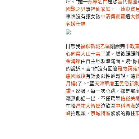
呼。”她一
翡翠名門
邊想
當代傑座
國聚之界
事
神仙家庭
，一
遠東貿
事情沒有讓女孩
中清傳家寶
遠
大
名媛仕紳
|||恕我
福聯新城乙區
剛說完
市政
心向榮
大山十美
了顫，然後緩緩
金海岸
由自主地淚流滿面。婉“你
的說道。言“你沒有回答
雅敦築苑N
惠國藏璞
有話要跟性遜哥說，聽
月樓)
了。”藍
天津華廈
玉
民俗新象
鑽
。然吸，每一次心跳，都是那
毫無此話一出，不僅驚呆
佑崧美地
在啜
昌祐大智然
泣欲哭
中科圓滿
峰
抬起頭，
京城特區
緊緊的抓住