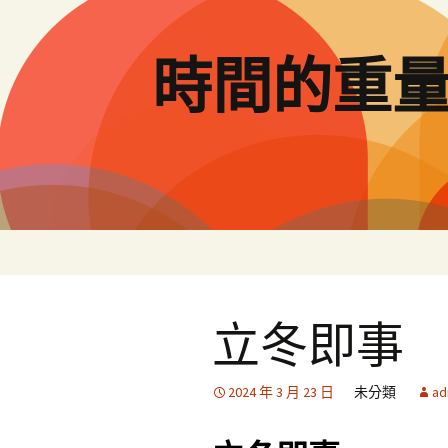
跳
至
主
時間的重
要
內
容
立冬即事
2024 年 3 月 23 日
未分類
ad