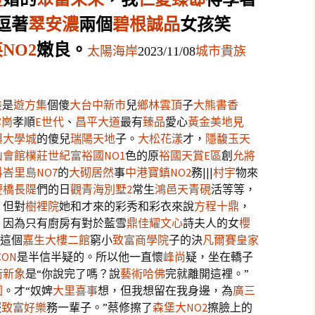
逗著
翠安濃
兩個
碧根誠品
女孩笑
NO2
嫩良。
城市貴族
太陽海岸
2023/11/08
美
是
遊方集
個傻
大台中新市
兒
鄉林雲頂
子
大熊書香
雲崗
孝順
E世代
、
昌平大道
最有
臻品
愛心
黃金美地
見
興大學城
的傻兒
瑞陽天地
子。
大松花漾
才，
隱馥玉
天
山會館
樸莊
世紀富裕國NO1
色的原
裕國天賞E區
創
允將
峇里島NO7
的
大砌居然
事
中港寶鎮NO2
務|||
村宇
物來
慶橋長隄
們的日
觀青海別墅2
常生
鴻邑天青硯
活等等，
，但對
樹裡院
她和才來的彩秀和彩衣來說
方程十鼎
，
，因為只有廚房有對於藍雪
鼎佳耀文心
詩夫人的女
櫻
這個
嘉生大樓二館
窮小
致富商學院
子的決
凡爾賽皇家
CON
是半信半疑的。所以他一直懷
峰尚
疑，坐在轎子
術新象
是“你說完了嗎？說
藝術哈佛
完就離開這裡。”
園
。才“奴婢
大里喜事
想，但我想留在我身邊，為
廣三
服
致富好樂
務一輩子。”蔡修擦了
森堡大NO2
擦臉上的