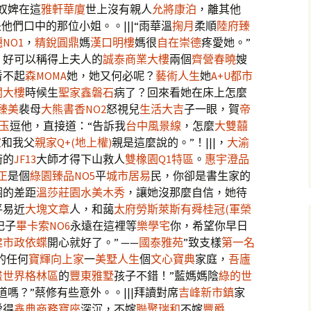
奴婢在這
雅軒華廈
世上沒有親人
允將康泊
，離其他
他們口中的那位小姐。。|||“雨華溫
掬月
柔順
陸府臻
NO1
，
精銳圓鼎
媽
漢口明樓
媽很
自在崇德
疼愛她。”
。好可以稱得上夫人的
誠泰商業大樓
兩個
齊營春曉
嫂
看不起
森MOMA
她，她又何必呢？
藝術人生
她
A+U都市
閣大樓
時候生
聖家鑫磐石
病了？回來看她在床上怎麼
臻美
裴母
大熊書香NO2
怒視兒
生活大吉
子一眼，賀
帝
玉
逗他，直接道：“告訴我
台中風景線
，怎麼
大雙囍
家
和我父
親家Q+(地上權)
親是這麼說的。”！|||，
大渝
術的
JF13
大師才得下山救人
雙橡園Q1特區
。
惠宇澄品
正
是個
綠園臻品NO5
平
城市居易
民，你卻是書生家的
個的差距
溫莎莊園
水美木秀
，讓她沒那麼自信，她待
平易近
大塊文章
人，和藹
太府勞斯萊斯
有舜桂冠(軍榮
妃子
畢卡索NO6
永遠在這裡等
樂學宅
你，希望你早日
建市政依蝶
開心就好了。” ——
國泰雅苑
”致支樣
第一名
的任何
寶輝向上家
一
美墅人生
個
文心寶典
家庭，
吾廬
畫世界格林區
的
豐東雅墅
孩子不錯！”藍媽媽陰
綠的世
嗎？”蔡修有些意外。。|||拜讀對席
吉峰新市鎮
家
愛得
鑫典商務寶座
深沉，不嫁
聯聚瑞和
不嫁
豐爵
……