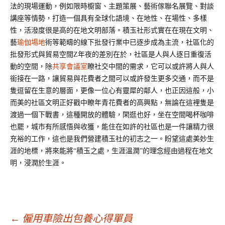
法的現場運動，例如限時櫥窗、主題策展、藝術傢聯名展覽、對談
講座等情勢，打造一個具有全球化語境、在地性、在場性、多樣
性，活潑度很是高的在地文明部落。
積玉社形式實在在現在文明、
藝
瑜伽場地
術等範疇的線下批發行業中已逐步成為主流，社區化的
批發形式與貿易空間Z年夜的差別在於，社區是人與人逐日重復活
動的空間，除
共享會議室
瞭社交中間的需求，它可以或許將人與人
銜接在一路，讓貿易與花費者之間可以或許發生更多交通，而不是
隻逗留在生意的層面，更像一位心有靈犀的鄰人，也正因這般，小
而美的社區文明正好戳中瞭年青花費者的高興點，無論在這裡隻是
渡過一個下戰書，這種開放的體驗，閑逛也好，坐在空間喝杯咖啡
也罷，城市有所感悟與收獲，能住在如許的社區也是一件讓精力很
充裕的工作，這也是我們營建積玉社的初志之一。
盼望這處美妙生
涯的地標，將來能將
“積玉之處，生涯溫潤”的理念經由過程在地文
明，浸潤於生涯。
←
僱用車險出包養心得單員