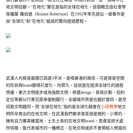
地文明註腳。“在地化”實在是指的全球在地化，這個概念由社會學
傢羅蘭·羅伯遜（Roland Robertson）在1992年率先提出，被看作是
由“全球化”和“在地化”組成的雙向經過歷程。
武漢人均貿易面積已高達
3平米，是噴鼻港的兩倍，可是貿易空間
的形狀與brand變得尺度化、均質化。這就是在經濟全球化的過程
傍邊，東方文明逐步成為強勢文明，修建design、貿易計劃、招約
定位等都以行業范原來復制履行，全國城市界面也趨於雷同，甚至
招致文明趨同。而“全球在地化”指的是全球化融會在
小班教學
地文
明所孕育出的在地文明，在武漢我們需求尋覓很是規的、小眾的、
擁有自力審美確當地、土生土長的在地文明brand，思慮並誇大處
所特徵，能代表城市的一種標志，在地文明或許不會帶給人劈面的