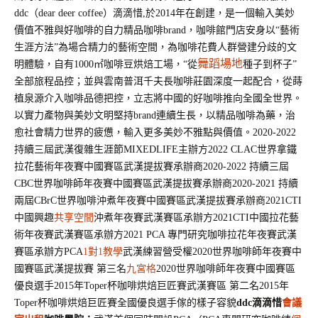
ddc（dear deer coffee）滴滴惜
,
於
2014
年在創建，是一個輸入美妙
價值不雅與好咖啡的自力精品咖啡brand，咖啡館門店安身以
“藝
術
生涯方法
”為場合精力的藝術空間，為咖啡花費人群營建分歧的文
舞蹈場地
明體驗，自有1000㎡咖啡豆烘焙工場，
“從
種子到杯子
”
全部旅程品控；並與雲南普洱千夫長咖啡莊園深度一起配合，從蒔
植泉源介入咖啡品德把控，立志將中國的好咖啡推向全國全世界。
以實力產物與美妙文明堅持brand連續生長，以精品咖啡為藥，治
愈社會精力世界的疲憊，輸入更多美妙不雅點與價值。
2020-2022
持續三屆武漢復雜生涯節MIXEDLIFE主辦方
2022 CLAC世界拿鐵
拉花藝術年夜賽中國賽區武漢提拔賽承辦商
2020-2022 持續三屆
CBC世界咖啡師年夜賽中國賽區武漢提拔賽承辦商
2020-2021 持續
兩屆CBrC世界咖啡沖煮年夜賽中國賽區武漢提拔賽承辦商
2021CTI
中國興趣
共享空間
沖煮年夜賽武漢賽區承辦方
2021CTI中國拉花藝
術年夜賽武漢賽區承辦方
2021 PCA 專門研究咖啡拉花年夜賽武漢
賽區承辦方
PCA
1對1教學
武漢練習營受權
2020世界咖啡師年夜賽中
國賽區武漢提拔賽 第三名
九宮格
2020世界咖啡師年夜賽中國賽區
優良選手
2015年Toper杯咖啡烘焙巨匠賽武漢賽區 第二名
2015年
Toper杯咖啡烘焙巨匠賽全國優良選手
傢的樣子容貌
ddc滴滴惜
會議