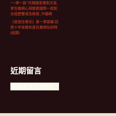
“一帶一路”共開國家應對天氣
查包養網心得變更國際一起配
合經歷鑒戒及啟發_中國網
《爸爸往哪兒》第一季閉幕 回
想十年夜暖和喜包養網站剎時
(組圖)
近期留言
尚無留言可供顯示。