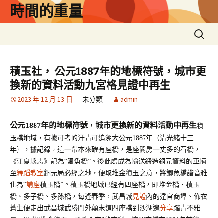
跳
時間的重量
至
主
搜
要
尋
內
關
容
鍵
積玉社， 公元1887年的地標符號，城市更
字:
換新的資料活動九宮格見證中再生
2023 年 12 月 13 日
未分類
admin
公元
1887年的地標符號，城市更換新的資料活動中再生
積
玉橋地域，有據可考的汗青可追溯大公元
1887年（清光緒十三
年），據記錄，這一帶本來確有座橋，是座閣房一丈多的石橋，
《江夏縣志》記為“鯽魚橋”。後此處成為輸送鍛造銅元資料的車輛
至
舞蹈教室
銅元局必經之地，便取堆金積玉之意，將鯽魚橋諧音雅
化為“
講座
積玉橋”。積玉橋地域已經有四座橋，即堆金橋、積玉
橋、多子橋、多孫橋，每逢春季，武昌城
見證
內的達官商埠、佈衣
蒼生便走出武昌城武勝門外顛末這四座橋到沙湖邊
分享
踏青不雅