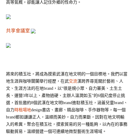
高等氣概，卻能讓人記住外鄉的性命力。
共享會議室
將來的積玉社，將成為摸索武漢在地文明的一個目標地。我們以當
地生涯與咖啡闤闠舉行經歷，在武
交流
漢跨界尋覓關於藝術、人
文、生涯方法的在地brand，以
“很是規小眾、自力審美、土生土
長、運營3年以上、產物過硬、主辦人溫潤如玉”的6個尺度停止挑
選，首批邀約
8
個武漢在地文明brand進駐積玉社，涵蓋兒童brand、
自力
時租場地
design書店、畫廊、精品咖啡、手作器物等，每一個
brand都如謙謙正人，溫順而美妙，自力而果斷，因對在地文明輸
入的希冀，聚合在積玉社，摸索貿易的另一種能夠，以內在的事務
驅動貿易，溫順營建一個可連續地微型藝術生涯場域。