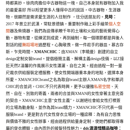
時都美妙。徐肉肉擔任中古器物這一塊，自己本身就有器物加入我
的最愛喜好
所以盼望更多人懂得中古的說話，中古器物，生涯器
物，很顯然是需求愛生涯的人往制作
，往分送朋友的。
見時：
2017 年景立於武漢，常駐景德鎮，重要制作釉上彩手繪茶
個人空
間
器及柴燒器。我們為這傳承瞭千年的土壤和火焰的藝術覺得心
動。器物有靈，從練泥到成瓷，再到繪制，每一個環節都是與後人
對話的經
舞蹈場地
過歷程。心胸敬畏，做一件趁手的器皿。慕古存
新，乍見時間。
XMANCHIC：
由
XMAN（李曉曼）創建的自立
design定制女裝brand。提倡極簡主義、解構主義design伎倆，以Z接
近天然Z溫馨的作風展示女性瀟灑、自在之美。經由過程一對一量
尺裁衣供給服裝定禮服務，使女性開端器重本身的地點，選擇本身
所愛。
XMANCHICbrand之名為取自brand主辦人XMAN名字和單詞
CHIC的合並詞，CHIC不只代表時興，更予以優雅
私密空間
、天
然、自在、別致的寄義，兩者的合並與XMAN的女性穿著主意完善
的契合。XMANCHIC主意“女性主義”，以謝絕社會給女性打標簽
的立場為動身點，並作為其brand精力。XMANCHIC不只代表一個
服裝brand，更是對古代女性穿衣立場的一種詮釋：為有自力思惟
與價值不雅的女性辦事，經由過程供給量身定制，使她們都取得專
屬的穿衣體驗，由內而外的披髮特性魅力。
ddc滴滴惜精品咖啡：