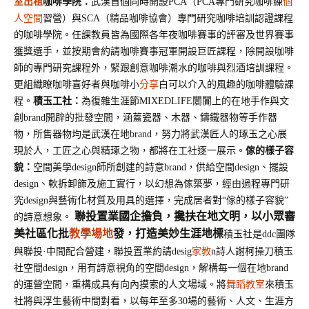
室出租
咖啡學院：
武漢首個同時開設
PCA（PCA專門研究咖啡練
個
人空間
習營）與SCA（精品咖啡協會）專門研究咖啡培訓認證課程
的咖啡學院。任課教員皆為國際各年夜咖啡賽事的評審及世界賽事
獲獎選手，並按期會約請咖啡賽事冠軍開設巨匠課程，除開設咖啡
師的專門研究課程外，緊跟創意咖啡潮水的咖啡與烈酒培訓課程。
更組織瞭咖啡喜好者與咖啡小
分享
白可以介入的風趣的咖啡體驗課
程。
積玉工社：
為復雜生涯節
MIXEDLIFE闤闠上的在地手作與文
創brand開辟的批發空間，涵蓋瓷器、木器、鑄鐵器物等手作器
物，所售器物均是武漢在地brand，努力將武漢匠人的琢玉之心展
現於人，工匠之心與精琢之物，都將在工社逐一展示。
傢的樣子容
貌：
空間美學design師所創建的詩意brand，供給空間design、擺設
design、軟拆卸飾及施工實行，以幻想為傢築夢，經由過程專門研
究design與藝術化材質及用具的選擇，完成居者對
“傢的樣子容貌”
聯投置業國企擔負，攙扶在地文明，
以小眾審
的詩意想象。
美社區化批
教學場地
發，打造美妙生涯地標
積玉社是
ddc團隊
與聯投·中間配合營建，聯投置業約請desig
家教
n詩人謝柯操刀積玉
社空間design，用有詩意視角的空間design，解構每一個在地brand
的運營空間，重構成具有向內摸索的人文場域。將
舞蹈教室
來積玉
社將與浮生藝術中間對看，以每年至多30場的藝術、人文、生涯方