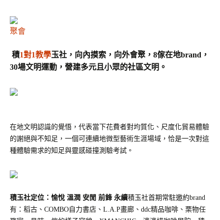
聚會
積
1對1教學
玉社，向內摸索，向外會聚，
8傢在地brand，
30場文明運動，營建多元且小眾的社區文明。
在地文明認識的覺悟，代表當下花費者對均質化、尺度化貿易體驗
的謝絕與不知足，一個可連續地微型藝術生涯場域，恰是一次對這
種體驗需求的知足與靈感碰撞測驗考試。
積玉社定位：愉悅
溫潤
安閒
前鋒
永續
積玉社首期常駐邀約brand
有：稻古、
COMBO自力書店、L.A.P畫廊、ddc精品咖啡、栗物任