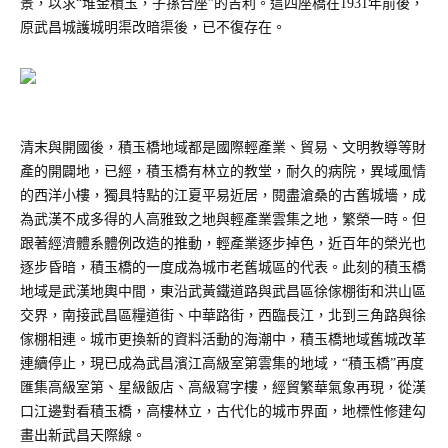
景，以求“堆金積玉，子孫合座”的吉利。這四座橋在1931年前後，
原武昌城護城明渠改暗渠後，已不復存在。
清末與開國後，積玉橋地域都是國際輕產業、貿易、文明教導等財
產的開闢地，已經，積玉橋有林立的教堂，耐久的病院，異域風情
的西洋小樓，獨具特點的江夏平易近居，閱盡滄桑的古舊城墻，成
為武漢不成多得的人高雅致之地與輕產業雲集之地，繁榮一時。但
跟著經濟體系體例改造的推動，輕產業逐步掉色，近百年的榮光也
逐步昏暗，積玉橋的一度成為城市老舊城區的代表。
此刻的積玉橋
地域是武漢地輿中間，東沿武黃鐵道路與武昌區徐傢棚街和洪山區
交界，南接武昌區糧道街、中華路街，西臨長江，北到三角路與徐
傢棚相連。城市更換新的資料活動的海潮中，積玉橋地域舊城改革
連續停止，現已成為武昌濱江高級室第雲集的地域，
“積玉橋”再度
匯集高級室第、星級飯店、高級寫字樓，經貿繁華氣象再現，從漢
口江邊對看積玉橋，高樓林立，古代化的城市界面，地標性修建勾
畫出新武昌天際線。