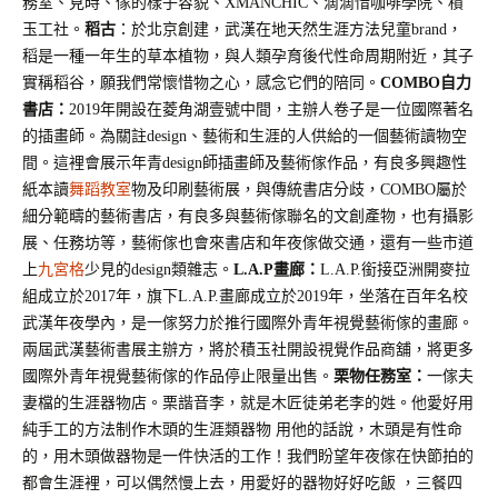
務室、見時、傢的樣子容貌、XMANCHIC、滴滴惜咖啡學院、積
玉工社。
稻古
：於北京創建，武漢在地天然生涯方法兒童brand，
稻是一種一年生的草本植物，與人類孕育後代性命周期附近，其子
實稱稻谷，願我們常懷惜物之心，感念它們的陪同。
COMBO自力
書店：
2019年開設在菱角湖壹號中間，主辦人卷子是一位國際著名
的插畫師。為關註design、藝術和生涯的人供給的一個藝術讀物空
間。這裡會展示年青design師插畫師及藝術傢作品，有良多興趣性
紙本讀
舞蹈教室
物及印刷藝術展，與傳統書店分歧，COMBO屬於
細分範疇的藝術書店，有良多與藝術傢聯名的文創產物，也有攝影
展、任務坊等，藝術傢也會來書店和年夜傢做交通，還有一些市道
上
九宮格
少見的design類雜志。
L.A.P畫廊：
L.A.P.銜接亞洲開麥拉
組成立於2017年，旗下L.A.P.畫廊成立於2019年，坐落在百年名校
武漢年夜學內，是一傢努力於推行國際外青年視覺藝術傢的畫廊。
兩屆武漢藝術書展主辦方，將於積玉社開設視覺作品商舖，將更多
國際外青年視覺藝術傢的作品停止限量出售。
栗物任務室：
一傢夫
妻檔的生涯器物店。栗諧音李，就是木匠徒弟老李的姓。他愛好用
純手工的方法制作木頭的生涯類器物
用他的話說，木頭是有性命
的，用木頭做器物是一件快活的工作！我們盼望年夜傢在快節拍的
都會生涯裡，可以偶然慢上去，用愛好的器物好好吃飯
，三餐四