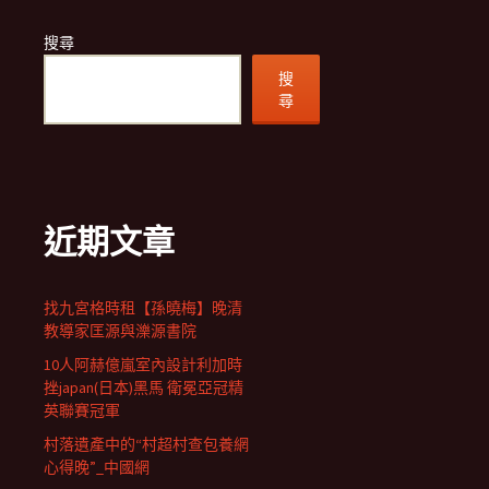
搜尋
搜
尋
近期文章
找九宮格時租【孫曉梅】晚清
教導家匡源與濼源書院
10人阿赫億嵐室內設計利加時
挫japan(日本)黑馬 衛冕亞冠精
英聯賽冠軍
村落遺產中的“村超村查包養網
心得晚”_中國網