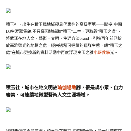
積玉社，出生在積玉橋地域極具代表性的高級室第
——聯投·中間
D3生涯聚集館,不只僅因地緣取“積玉”二字，更取義“積玉之處”，
將武漢在地人文、藝術、文明、生涯方法brand，引進百年前已綻
放高雅榮光的地標之處，經由過程可連續的運謀生態，讓“積玉之
處”在城市更換新的資料活動中再度浮現良玉之雅
小班教學
光。
積玉社，城市在地文明註
瑜伽場地
腳，
很是規小眾、自力
審美、可連續地微型藝術人文生涯場域。
我們要做的不是商圈，積玉社在聯投
·中間的表態，是一個城市在