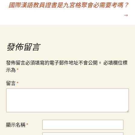
文
國際漢語教員證書是九宮格聚會必需要考嗎？
→
章
導
發佈留言
覽
發佈留言必須填寫的電子郵件地址不會公開。
必填欄位標
示為
*
留言
*
顯示名稱
*