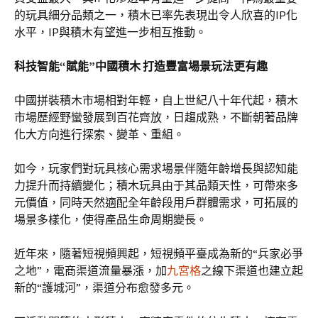
的玩具細分品類之一，積木已率先表現出令人欣喜的IP化
水平，IP與積木有望進一步相互推動。
科技智能“賦能”中國積木 打造豐富場景玩法更有趣
中國拼裝積木市場相對年輕，自上世紀八十年代起，積木
市場歷經野蠻發展到百花齊放，日趨成熟，不斷朝著品牌
化大方向進行探索、變革、重組。
如今，玩家們對玩具核心需求場景伴隨年齡增長與認知能
力提升而持續變化；積木玩具由于其品類天性，可帶來多
元價值，同時天然適配全年齡段用戶群體需求，可拓展的
場景多樣化，使得產品生命周期變長。
近年來，隨著短視頻興起，短視頻平臺成為新的“兵家必爭
之地”，電商渠道流量暴漲，加
九宮格
之線下渠道也建立起
新的“護城河”，渠道分布愈發多元。