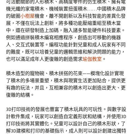
可活動關節的人形積木、高精度零件的仿生積木、擁有電
機光纖的家電積木、機械裝置扭蛋積木……中國積木品牌
的破圈
小樹屋
機會，離不開創新以及科技智能的差異化發
展，不僅在玩法上創新，將多種功能壓縮重組至積木當
中，還在研發制造上加碼，融入諸多智能硬件科技要素。
例如通過拼裝積木編寫相應程序，創造出可移動的機器
人、交互式裝置等。編程功能針對兒童和成人玩家有不同
的難度，既可以培養兒童的邏輯思維和解決問題的能力，
也可以滿足成年人更復雜的創造需求
瑜伽教室
。
積木造型的寵物碗、積木拼搭的花束——模塊化設計實現
了積木的多場景重塑，積木與現實生活更加貼合，提供更
有趣的玩法，并且，互相兼容的積木可以創造出更大、更
復雜的結構。
3D打印技術的發展也豐富了積木玩具的可玩性。與數字設
計軟件集成，玩家可以創造自定義形狀和結構，并使用3D
打印技術將其實體化。兒童可以設計自己的積木形狀，了
解3D建模和打印的基礎指示，成人則可以設計創建出獨特