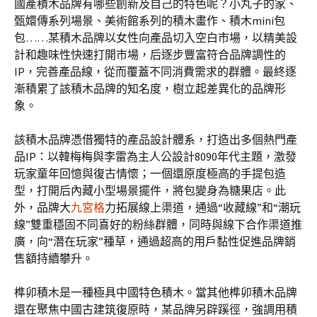
國產積木品牌有哪些創新及自己的特色呢？小丸子的家、
甄嬛傳系列場景、美術館系列的積木畫作、積木mini包
包……某積木品牌以女性向產品切入空白市場，以精美設
計和趣味性快速打開市場，后逐步豐富符合品牌調性的
IP，完善產品線，從而覆蓋不同消費需求的群體。最終逐
漸積累了該積木品牌的知名度，樹立起差異化的品牌形
象。
該積木品牌憑借獨特的產品設計體系，打造出多個熱門產
品IP：以韓梅梅與李雷為主人公設計8090年代主題，激發
玩家童年回憶與復古情懷；一個還原度極高的手提包造
型，打開后內藏小型場景擺件，將包變身為糖果店。此
外，品牌大
九宮格
力拓展線上渠道，通過“收藏線”和“潮玩
線”雙重穩固不同喜好的粉絲群體，同時與線下合作渠道推
廣，向“潛在玩家”種草，通過超高的用戶黏性促進品牌銷
售額持續攀升。
榫卯積木是一種極具中國特色積木。當其他榫卯積木品牌
還在聚焦中國古建筑復原時，某品牌另辟蹊徑，強調用積