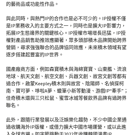
的藝術品或功能性作品。
與此同時，與熱門IP的合作也是必不可少的。IP授權不僅
是IP業務收入的主要方式之一，同時也是擴大IP影響力，
拓展IP生態邊界的關鍵核心。IP授權市場增長迅猛，IP授
權對產品銷售助推效應顯著，眾多頭部積木品牌開始跨界
營銷，尋求強強聯合的品牌協同效應，未來積木領域有望
逐步搭建起豐富的IP世界。
國產廠商方面，例如森寶積木與海綿寶寶、山東艦、流浪
地球、航天文創、航空文創、兵器文創、故宮文創等都有
過合作，啟蒙Keepley積木則與故宮、陰陽師、名偵探柯
南、寶可夢、哆啦A夢、蠟筆小新等動漫、游戲IP“牽手”；
佳奇積木還與三只松鼠、蜜雪冰城等餐飲界品牌有過跨界
聯名。
此外，跟隨行業發展以及泛娛樂化趨勢，不少中國企業通
過收購海外IP版權，或借力擴大中國市場運營，或以此進
入全球市場。如字節跳動于2022年收購韓國漫畫IP