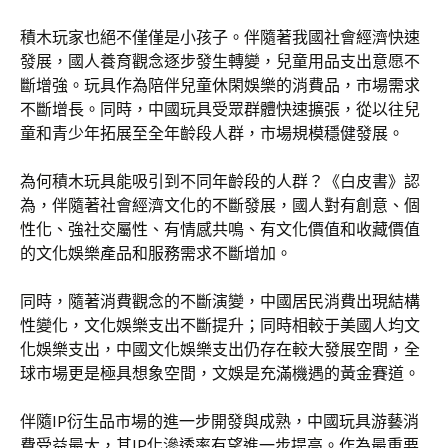
積木玩家也絕不僅僅是小孩子。伴隨著我國社會經濟快速
發展，國人養育觀念逐步發生轉變，兒童用品支出意愿不
斷增強。玩具作為陪伴兒童休閑娛樂的消費品，市場需求
不斷增長。同時，中國玩具受眾群體快速擴張，從以往兒
童和青少年拓展至全年齡段人群，市場規模穩健發展。
為何積木玩具能吸引到不同年齡段的人群？《白皮書》認
為，伴隨著社會經濟文化的不斷發展，國人對有創意、個
性化、強社交屬性、有情感共鳴、有文化價值和收藏價值
的文化娛樂產品和服務需求不斷增加。
同時，隨著消費觀念的不斷演變，中國居民消費出現結構
性變化，文化娛樂支出不斷提升；同時相較于美國人均文
化娛樂支出，中國文化娛樂支出仍存在較大發展空間，全
球市場更是極具想象空間，文娛是充滿機遇的黃金賽道。
伴隨IP衍生品市場的進一步開發與成熟，中國玩具游藝消
費受益最大，其IP化滲透率有望進一步提高。作為最重要