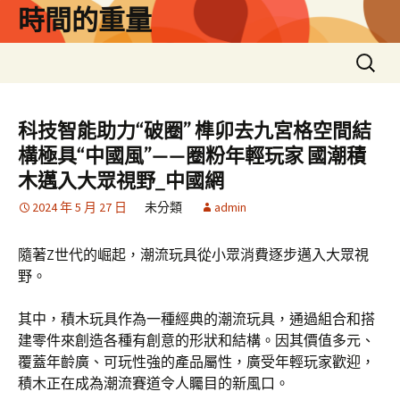
跳
時間的重量
至
主
搜
要
尋
內
關
容
鍵
科技智能助力“破圈” 榫卯去九宮格空間結
字:
構極具“中國風”——圈粉年輕玩家 國潮積
木邁入大眾視野_中國網
2024 年 5 月 27 日
未分類
admin
隨著Z世代的崛起，潮流玩具從小眾消費逐步邁入大眾視
野。
其中，積木玩具作為一種經典的潮流玩具，通過組合和搭
建零件來創造各種有創意的形狀和結構。因其價值多元、
覆蓋年齡廣、可玩性強的產品屬性，廣受年輕玩家歡迎，
積木正在成為潮流賽道令人矚目的新風口。