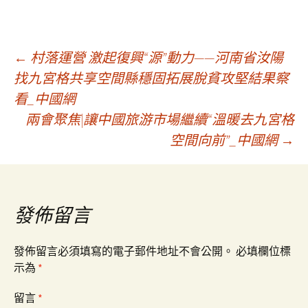
文
←
村落運營 激起復興“源”動力——河南省汝陽
找九宮格共享空間縣穩固拓展脫貧攻堅結果察
看_中國網
章
兩會聚焦|讓中國旅游市場繼續“溫暖去九宮格
空間向前”_中國網
→
導
覽
發佈留言
發佈留言必須填寫的電子郵件地址不會公開。
必填欄位標
示為
*
留言
*