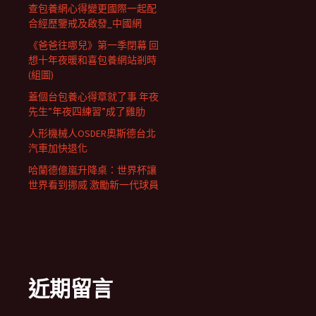
查包養網心得變更國際一起配
合經歷鑒戒及啟發_中國網
《爸爸往哪兒》第一季閉幕 回
想十年夜暖和喜包養網站剎時
(組圖)
蓋個台包養心得章就了事 年夜
先生”年夜四練習”成了雞肋
人形機械人OSDER奧斯德台北
汽車加快退化
哈蘭德億嵐升降桌：世界杯讓
世界看到挪威 激勵新一代球員
近期留言