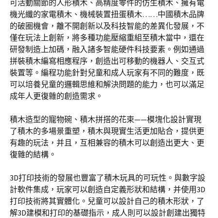
可活動關節的人形積木、高精度零件的仿生積木、擁有電
機光纖的家電積木、機械裝置扭蛋積木……中國積木品牌
的破圈機會，離不開創新以及科技智能的差異化發展，不
僅在玩法上創新，將多種功能壓縮重組至積木當中，還在
研發制造上加碼，融入諸多智能硬件科技要素。例如通過
拼裝積木編寫相應程序，創造出可移動的機器人、交互式
裝置等。編程功能針對兒童和成人玩家有不同的難度，既
可以培養兒童的邏輯思維和解決問題的能力，也可以滿足
成年人更復雜的創造需求。
積木造型的寵物碗、積木拼搭的花束——模塊化設計實現
了積木的多場景重塑，積木與現實生活更加貼合，提供更
有趣的玩法，并且，互相兼容的積木可以創造出更大、更
復雜的結構。
3D打印技術的發展也豐富了積木玩具的可玩性。與數字設
計軟件集成，玩家可以創造自定義形狀和結構，并使用3D
打印技術將其實體化。兒童可以設計自己的積木形狀，了
解3D建模和打印的基礎指示，成人則可以設計創建出獨特