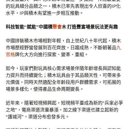
的玩具細分品類之一，積木已率先表現出令人欣喜的IP化
水平，IP與積木有望進一步相互推動。
科技智能“賦能”中國積
聚會
木 打造豐富場景玩法更有趣
中國拼裝積木市場相對年輕，自上世紀八十年代起，積木
市場歷經野蠻發展到百花齊放，日趨成熟，不斷朝著品
九
宮格
牌化大方向進行探索、變革、重組。
如今，玩家們對玩具核心需求場景伴隨年齡增長與認知能
力提升而持續變化；積木玩具由于其品類天性，可帶來多
元價值，同時天然適配全年齡段用戶群體需求，可拓展的
場景多樣化，使得產品生命周期變長。
近年來，隨著短視頻興起，短視頻平臺成為新的“兵家必爭
之地”，電商渠道流量暴漲，加之線下渠道也建立起新的
“護城河”，渠道分布愈發多元。