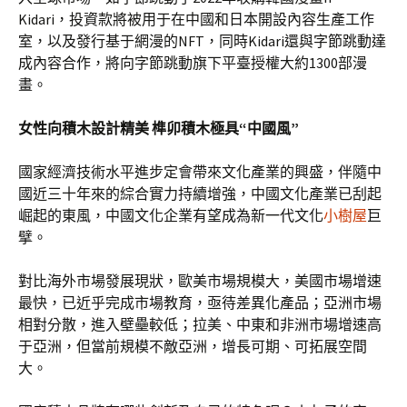
Kidari，投資款將被用于在中國和日本開設內容生產工作
室，以及發行基于網漫的NFT，同時Kidari還與字節跳動達
成內容合作，將向字節跳動旗下平臺授權大約1300部漫
畫。
女性向積木設計精美 榫卯積木極具“中國風”
國家經濟技術水平進步定會帶來文化產業的興盛，伴隨中
國近三十年來的綜合實力持續增強，中國文化產業已刮起
崛起的東風，中國文化企業有望成為新一代文化
小樹屋
巨
擘。
對比海外市場發展現狀，歐美市場規模大，美國市場增速
最快，已近乎完成市場教育，亟待差異化產品；亞洲市場
相對分散，進入壁壘較低；拉美、中東和非洲市場增速高
于亞洲，但當前規模不敵亞洲，增長可期、可拓展空間
大。