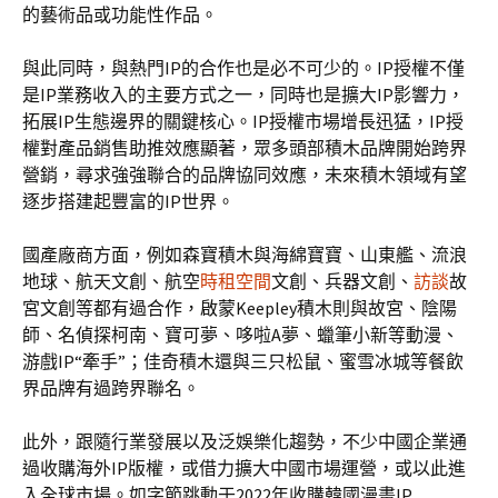
的藝術品或功能性作品。
與此同時，與熱門IP的合作也是必不可少的。IP授權不僅
是IP業務收入的主要方式之一，同時也是擴大IP影響力，
拓展IP生態邊界的關鍵核心。IP授權市場增長迅猛，IP授
權對產品銷售助推效應顯著，眾多頭部積木品牌開始跨界
營銷，尋求強強聯合的品牌協同效應，未來積木領域有望
逐步搭建起豐富的IP世界。
國產廠商方面，例如森寶積木與海綿寶寶、山東艦、流浪
地球、航天文創、航空
時租空間
文創、兵器文創、
訪談
故
宮文創等都有過合作，啟蒙Keepley積木則與故宮、陰陽
師、名偵探柯南、寶可夢、哆啦A夢、蠟筆小新等動漫、
游戲IP“牽手”；佳奇積木還與三只松鼠、蜜雪冰城等餐飲
界品牌有過跨界聯名。
此外，跟隨行業發展以及泛娛樂化趨勢，不少中國企業通
過收購海外IP版權，或借力擴大中國市場運營，或以此進
入全球市場。如字節跳動于2022年收購韓國漫畫IP