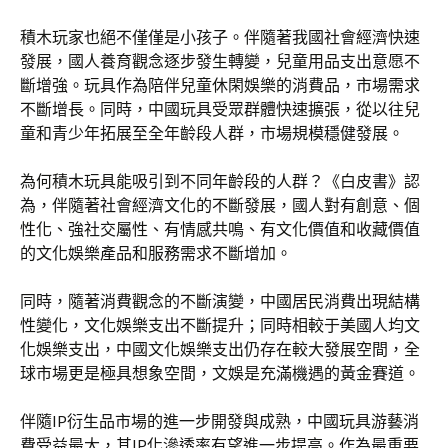
積木玩家也絕不僅僅是小孩子。伴隨著我國社會經濟快速
發展，國人養育觀念逐步發生轉變，兒童用品支出意愿不
斷增強。玩具作為陪伴兒童休閑娛樂的消費品，市場需求
不斷增長。同時，中國玩具受眾群體快速擴張，從以往兒
童和青少年拓展至全年齡段人群，市場規模穩健發展。
為何積木玩具能吸引到不同年齡段的人群？《白皮書》認
為，伴隨著社會經濟文化的不斷發展，國人對有創意、個
性化、強社交屬性、有情感共鳴、有文化價值和收藏價值
的文化娛樂產品和服務需求不斷增加。
同時，隨著消費觀念的不斷演變，中國居民消費出現結構
性變化，文化娛樂支出不斷提升；同時相較于美國人均文
化娛樂支出，中國文化娛樂支出仍存在較大發展空間，全
球市場更是極具想象空間，文娛是充滿機遇的黃金賽道。
伴隨IP衍生品市場的進一步開發與成熟，中國玩具游藝消
費受益最大，其IP化滲透率有望進一步提高。作為最重要