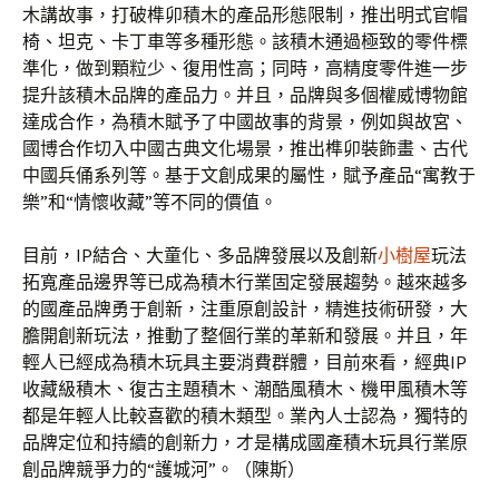
木講故事，打破榫卯積木的產品形態限制，推出明式官帽
椅、坦克、卡丁車等多種形態。該積木通過極致的零件標
準化，做到顆粒少、復用性高；同時，高精度零件進一步
提升該積木品牌的產品力。并且，品牌與多個權威博物館
達成合作，為積木賦予了中國故事的背景，例如與故宮、
國博合作切入中國古典文化場景，推出榫卯裝飾畫、古代
中國兵俑系列等。基于文創成果的屬性，賦予產品“寓教于
樂”和“情懷收藏”等不同的價值。
目前，IP結合、大童化、多品牌發展以及創新
小樹屋
玩法
拓寬產品邊界等已成為積木行業固定發展趨勢。越來越多
的國產品牌勇于創新，注重原創設計，精進技術研發，大
膽開創新玩法，推動了整個行業的革新和發展。并且，年
輕人已經成為積木玩具主要消費群體，目前來看，經典IP
收藏級積木、復古主題積木、潮酷風積木、機甲風積木等
都是年輕人比較喜歡的積木類型。業內人士認為，獨特的
品牌定位和持續的創新力，才是構成國產積木玩具行業原
創品牌競爭力的“護城河”。（陳斯）