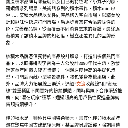
國產積木品牌有哪些創新及自己的特色呢？小丸子的家、
甄嬛傳系列場景、美術館系列的積木畫作、積木mini包
包……某積木品牌以女性向產品切入空白市場，以精美設
計和趣味性快速打開市場，后逐步豐富符合品牌調性的
IP，完善產品線，從而覆蓋不同消費需求的群體。最終逐
漸積累了該積木品牌的知名度，樹立起差異化的品牌形
象。
該積木品牌憑借獨特的產品設計體系，打造出多個熱門產
品IP：以韓梅梅與李雷為主人公設計8090年代主題，激發
玩家童年回憶與復古情懷；一個還原度極高的手提包造
型，打開后內藏小型場景擺件，將包變身為糖果店。此
外，品牌大力拓展線上渠道，通過“
交流
收藏線”和“潮玩
線”雙重穩固不同喜好的粉絲群體，同時與線下合作渠道推
廣，向“潛在玩家”種草，通過超高的用戶黏性促進品牌銷
售額持續攀升。
榫卯積木是一種極具中國特色積木。當其他榫卯積木品牌
還在聚焦中國古建筑復原時，某品牌另辟蹊徑，強調用積