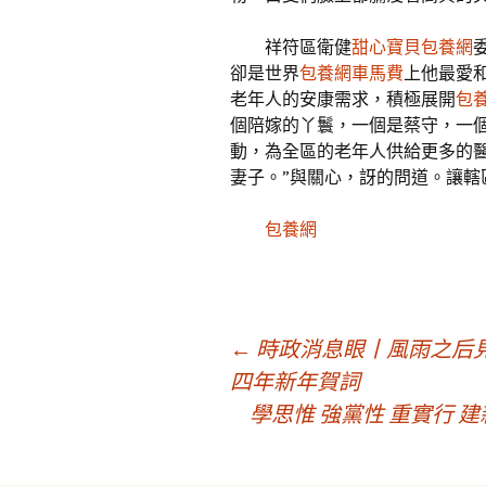
祥符區衛健
甜心寶貝包養網
卻是世界
包養網車馬費
上他最愛
老年人的安康需求，積極展開
包
個陪嫁的丫鬟，一個是蔡守，一
動，為全區的老年人供給更多的
妻子。”與關心，訝的問道。讓轄
包養網
文
←
時政消息眼丨風雨之后
四年新年賀詞
學思惟 強黨性 重實行 
章