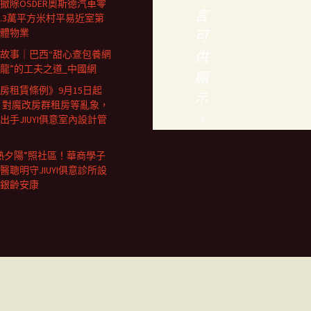
撤除OSDER奧斯德汽車零
言
0.3萬平方米村平易近室第
體物業
可
故事｜巴西“甜心查包養網
供
龍”的工夫之道_中國網
顯
房租賃條例》9月15日起
示
 對魔改房群租房等亂象，
。
出手JIUYI俱意室內設計管
熱夕陽”照社區！華商學子
醫聰明守JIUYI俱意診所設
銀齡安康