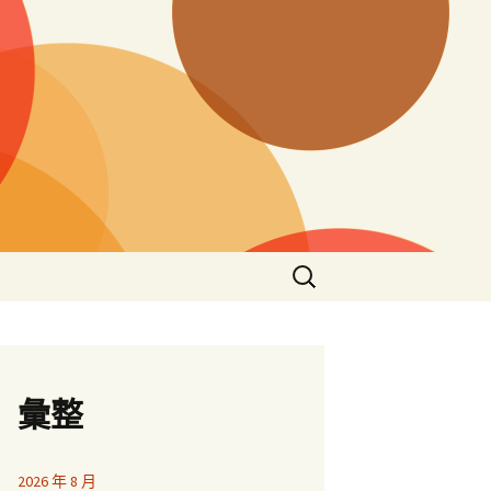
搜
尋
關
鍵
字:
彙整
2026 年 8 月