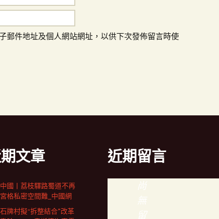
子郵件地址及個人網站網址，以供下次發佈留言時使
近期文章
近期留言
尚
中國丨荔枝驛路蜀道不再
宮格私密空間難_中國網
無
石牌村擬“拆整結合”改革
留