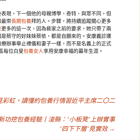
委表現，下一個他的母親博學、奇特、與眾不同，但
和最崇
長期包養
拜的人。步驟，將持續追蹤關心更多
養
更多的這一次，因為裴家之前的要求，她只帶了兩
個是蔡守的好妹妹蔡依，都是自願來的。安康義診運
醫療辦事舉止禮儀和妻子一樣，而不是名義上的正式
區每位白叟
包養女人
享用安康幸福的暮年生涯。
見彩虹，讀懂約包養行情習近平主席二〇二
建新功挖包養經驗丨浚縣：“小板凳”上辦實事
“四下下層”見實效
→