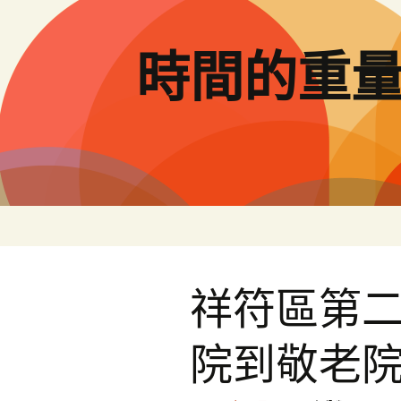
跳
至
主
時間的重
要
內
容
祥符區第
院到敬老