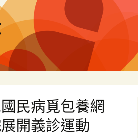
量
二國民病覓包養網
院展開義診運動