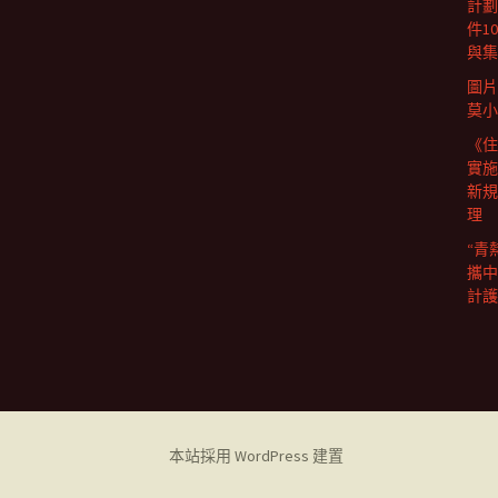
計劃
件1
與集
圖片
莫小
《住
實施
新規
理
“青
攜中
計護
本站採用 WordPress 建置