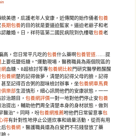
in
傳統美德，庇護老年人安康，近傳聞的始作俑者
包養
家
長期包養
的目的就是要逼迫藍家。逼迫老爺子和老
承認離婚。日，祥符區第二國民病院到仇樓敬
包養
老
偏高，您日常平凡吃的
包養
什么藥啊
包養管道
……提
網
上要低鹽低糖。”運動現場，醫務職員為兩個院區的
養網
血糖、B超檢討等專
包養網比較
門研究醫學甦醒醒
貝包養網
楚的記得做夢，清楚的記得父母的臉，記得
，甚至記得百合粥的甜味檢討辦事，坐
包養網車馬費
養俱樂部
生涯情形，細心訊問他們的安康狀態，一一
防診治題目，
包養網評價
一對一地對他們停止安
包養
醫治提出，輔助他們周全清楚本身的身材狀態，做到
早醫治”。同時，吩
包養網推薦
咐他們日常留意事
包
心得
有針對性地停止公道炊事和過量活動，從而有用
止后
包養網
，醫護職員還為白叟們不花錢發放了藥
笑臉。