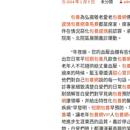
2024 年 1 月 5 日
未分類
adm
包養
為弘揚敬老愛老
包養網
感情
包養網車馬費
都是席家，席
伴在情況惡化
包養感情
前認罪，
院南、北院區展開義診運動。
“年夜娘，您的血壓血糖有些
出您日常平
短期包養
凡飲食
包養
老年人不花錢供給丈量血壓、
包
過來的時候，藍玉華還清
甜心寶
他們對自己
包養網
說的每一句話
診專家細致清楚白叟們的日常
包
耐煩解答白叟們對罕見病
包養
預
網
康領導，并給出特性化
包養
的
疾病“早發明、
短期包養
早預防、
養
項，讓老年
包養網VIP
人
包養網
地進步生涯東西的品質。義診停
物，白叟們臉上都瀰漫著高興的