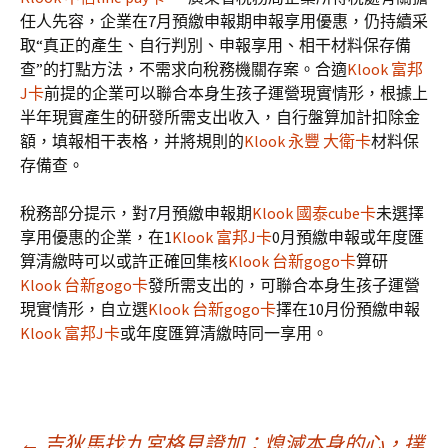
任人先容，企業在7月預繳申報期申報享用優惠，仍持續采
取“真正的產生、自行判別、申報享用、相干材料保存備
查”的打點方法，不需求向稅務機關存案。合適
Klook 富邦
J卡
前提的企業可以聯合本身生孩子運營現實情形，根據上
半年現實產生的研發所需支出收入，自行盤算加計扣除金
額，填報相干表格，并將規則的
Klook 永豐 大衛卡
材料保
存備查。
稅務部分提示，對7月預繳申報期
Klook 國泰cube卡
未選擇
享用優惠的企業，在1
Klook 富邦J卡
0月預繳申報或年度匯
算清繳時可以或許正確回集核
Klook 台新gogo卡
算研
Klook 台新gogo卡
發所需支出的，可聯合本身生孩子運營
現實情形，自立選
Klook 台新gogo卡
擇在10月份預繳申報
Klook 富邦J卡
或年度匯算清繳時同一享用。
←
吉狄馬找九宮格見證加：熄滅本身的心，撲