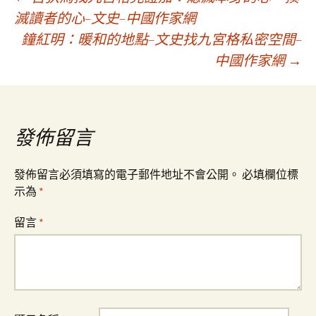
文
滅讀者的心–文史–中國作家網
鐘紅明：暖和的地點–文史找九宮格私密空間–
章
中國作家網
→
導
覽
發佈留言
發佈留言必須填寫的電子郵件地址不會公開。
必填欄位標
示為
*
留言
*