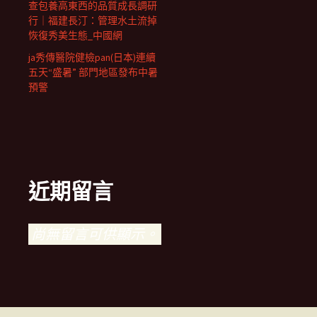
查包養高東西的品質成長調研
行｜福建長汀：管理水土流掉
恢復秀美生態_中國網
ja秀傳醫院健檢pan(日本)連續
五天“盛暑” 部門地區發布中暑
預警
近期留言
尚無留言可供顯示。