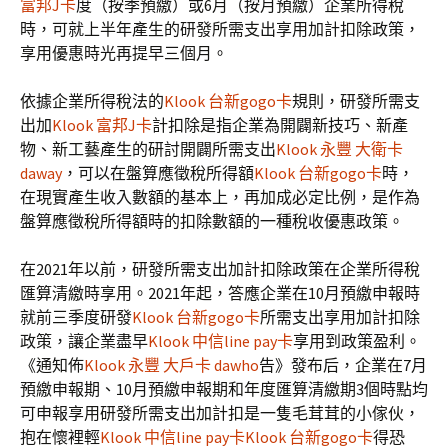
富邦J卡
度（按季預繳）或6月（按月預繳）企業所得稅
時，可就上半年產生的研發所需支出享用加計扣除政策，
享用優惠時光再提早三個月。
依據企業所得稅法的
Klook 台新gogo卡
規則，研發所需支
出加
Klook 富邦J卡
計扣除是指企業為開闢新技巧、新產
物、新工藝產生的研討開闢所需支出
Klook 永豐 大衛卡
daway
，可以在盤算應徵稅所得額
Klook 台新gogo卡
時，
在現實產生收入數額的基本上，再加成必定比例，是作為
盤算應徵稅所得額時的扣除數額的一種稅收優惠政策。
在2021年以前，研發所需支出加計扣除政策在企業所得稅
匯算清繳時享用。2021年起，答應企業在10月預繳申報時
就前三季度研發
Klook 台新gogo卡
所需支出享用加計扣除
政策，讓企業盡早
Klook 中信line pay卡
享用到政策盈利。
《通知佈
Klook 永豐 大戶卡 dawho
告》發布后，企業在7月
預繳申報期、10月預繳申報期和年度匯算清繳期3個時點均
可申報享用研發所需支出加計扣是一隻毛茸茸的小傢伙，
抱在懷裡輕
Klook 中信line pay卡
Klook 台新gogo卡
得恐