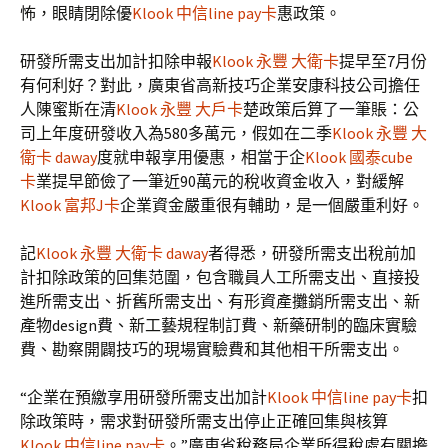
怖，眼睛閉除優
Klook 中信line pay卡
惠政策。
研發所需支出加計扣除申報
Klook 永豐 大衛卡
提早至7月份
有何利好？對此，廣東省高新技巧企業安康科技公司擔任
人陳蜜斯在清
Klook 永豐 大戶卡
楚政策后算了一筆賬：公
司上年度研發收入為580多萬元，假如在二季
Klook 永豐 大
衛卡 daway
度就申報享用優惠，相當于企
Klook 國泰cube
卡
業提早節儉了一筆近90萬元的稅收資金收入，對緩解
Klook 富邦J卡
企業資金嚴重很有輔助，是一個嚴重利好。
記
Klook 永豐 大衛卡 daway
者得悉，研發所需支出稅前加
計扣除政策的回集范圍，包含職員人工所需支出、直接投
進所需支出、折舊所需支出、有形資產攤銷所需支出、新
產物design費、新工藝規程制訂費、新藥研制的臨床實驗
費、勘察開闢技巧的現場實驗費和其他相干所需支出。
“企業在預繳享用研發所需支出加計
Klook 中信line pay卡
扣
除政策時，需求對研發所需支出停止正確回集與核算
Klook 中信line pay卡
。”廣東省稅務局企業所得稅處有關擔