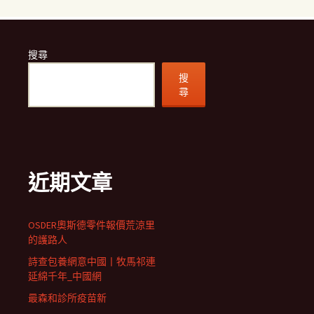
搜尋
搜
尋
近期文章
OSDER奧斯德零件報價荒涼里
的護路人
詩查包養網意中國丨牧馬祁連
延綿千年_中國網
最森和診所疫苗新