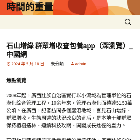
跳
時間的重量
至
主
搜
要
尋
內
關
容
鍵
石山增綠 群眾增收查包養app（深瀏覽）_
字:
中國網
2024 年 5 月 18 日
未分類
admin
焦點瀏覽
2008年起，廣西壯族自治區實行以小流域為管理單位的石
漠化綜合管理工程，10余年來，管理石漠化面積達51.53萬
公頃。在廣西，記者訪問多個巖溶地域，喜見石山增綠、
群眾增收。生態周遭的狀況改良的背后，是本地干部群眾
保持植樹造林、連續科技攻關、開闢成長途徑的盡力。