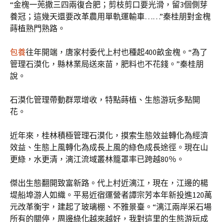
“金槐一蔸撒三四兩復合肥；剪枝剪口要光滑，留3個側芽
養冠；這幾天還要改革農用單軌運輸車……”秦桂朋對金槐
蒔植熟門熟路。
包養
往年開端，唐家村委代上村也種起400畝金槐。“為了
管理石漠化，縣林業局送來苗，肥料也不花錢。”秦桂朋
說。
石漠化管理帶動群眾增收，特點蒔植、生態游玩多點開
花。
近年來，桂林積極管理石漠化，摸索生態效益轉化為經濟
效益、生態上風轉化為成長上風的綠色成長途徑。現在山
更綠，水更清，漓江流域叢林籠罩率已跨越80％。
傑出生態翻開致富新路。代上村近漓江，現在，江邊的楊
堤船埠游人如織。平易近宿運營者譚宗芳本年新投進120萬
元改革衡宇，建起了玻璃棚、不雅景臺。“漓江兩岸采石場
所有的關停，周邊綠化越來越好，我對這里的生態游玩成