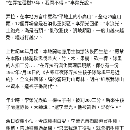
“在弄拉種樹35年，我閑不得。”李榮光說。
弄拉，在本地方言中意為“平地上的小高山”。全屯29座山
頭，12個弄場曾是石漠化重災區。李榮光回想：“水流光、
土跑光，滿是石頭。”亂砍濫伐，滑坡頻發，一度山越來越
禿，糧越打越少。
上世紀60年月起，本地開端應用生物辦法恢回生態。“嚴禁
在本隊山林亂砍濫伐柴火，竹、木、果樹，砍一棵，隊里
的人扣工分……”在弄拉石漠化管理展現館，保存有一份
1967年7月10日的《古零年夜隊弄拉生孩子隊隊規平易近
約》。全文共四條，講的滿是封山育林，明白“維護我隊山
林資本，造福子孫萬代”。
年少時，李榮光誤砍一棵柚子樹，被罰200工分。后來生孩
子隊選隊長，大師說：“選李榮光。他被罰過，記得住。”
舊日砍樹小伙，今成種樹白叟。李榮光自掏腰包買樹種、
樹苗，帶頭種樹過萬棵。“只需我還干得動，就會把樹種下