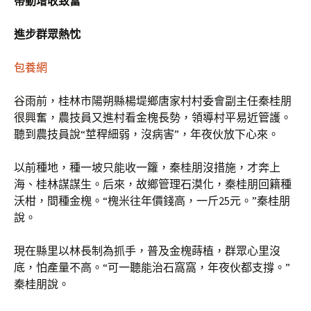
帶動增收致富
進步群眾熱忱
包養網
谷雨前，桂林市陽朔縣楊堤鄉唐家村村委會副主任秦桂朋
很興奮，農技員又進村看金槐長勢，領導村平易近管護。
聽到農技員說“莖稈細弱，沒病害”，年夜伙放下心來。
以前種地，種一坡只能收一籮，秦桂朋沒措施，才奔上
海、桂林謀謀生。后來，故鄉管理石漠化，秦桂朋回籍種
沃柑，間種金槐。“槐米往年價錢高，一斤25元。”秦桂朋
說。
現在縣里以林長制為抓手，普及金槐蒔植，群眾心里沒
底，怕產量不高。“可一聽能治石窩窩，年夜伙都支撐。”
秦桂朋說。