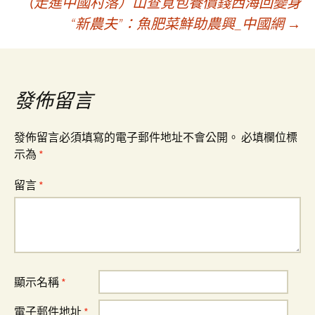
（走進中國村落）山查覓包養價錢西海回變身
章
“新農夫”：魚肥菜鮮助農興_中國網
→
導
覽
發佈留言
發佈留言必須填寫的電子郵件地址不會公開。
必填欄位標
示為
*
留言
*
顯示名稱
*
電子郵件地址
*