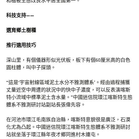
和植被生態改良水平居全國第一。
科技支持——
選育鄉土樹種
推行適用技巧
深山里，有個儀器形似光伏板，板下有個60厘米高的白色
圓柱體，叫中子探頭。
“這是‘宇宙射線區域泥土水分不雅測體系’。經由過程捕獲
丈量近空中周遭的狀況中的快中子濃度，可以反表演喀斯
特小流域中標準泥土含水量。”中國迷信院環江喀斯特生態
體系不雅測研討站副站長張偉先容。
在河池市環江毛南族自治縣，喀斯特意貌很是廣泛，石漠
化尤為凸起。中國迷信院環江喀斯特生態體系不雅測研討
站就坐落于環江縣年夜才鄉同進村木連屯。