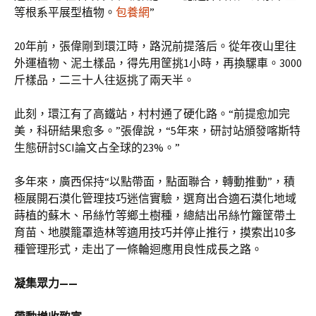
等根系平展型植物。
包養網
”
20年前，張偉剛到環江時，路況前提落后。從年夜山里往
外運植物、泥土樣品，得先用筐挑1小時，再換騾車。3000
斤樣品，二三十人往返挑了兩天半。
此刻，環江有了高鐵站，村村通了硬化路。“前提愈加完
美，科研結果愈多。”張偉說，“5年來，研討站頒發喀斯特
生態研討SCI論文占全球的23%。”
多年來，廣西保持“以點帶面，點面聯合，轉動推動”，積
極展開石漠化管理技巧迷信實驗，選育出合適石漠化地域
蒔植的蘇木、吊絲竹等鄉土樹種，總結出吊絲竹籮筐帶土
育苗、地膜籠罩造林等適用技巧并停止推行，摸索出10多
種管理形式，走出了一條輪迴應用良性成長之路。
凝集眾力——