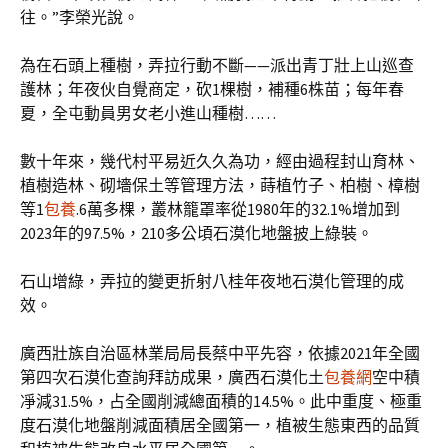
往。”李榮光說。
為在石頭上種樹，弄拉行動不斷——派出青丁壯上山巡查
護林；年夜伙自覺商定，砍1棵樹，補種6株苗；每年春
夏，全屯動員男女老小進山種樹……
數十年來，幾代村平易近久久為功，經由過程封山育林、
植樹造林、砌墻保土等管理方法，蒔植竹子、柏樹、樟樹
等1
包養
.6萬多棵，叢林籠罩率從1980年的32.1%增加到
2023年的97.5%，210多公頃石漠化地盤披上綠裝。
石山增綠，弄拉的變更折射八桂年夜地石漠化管理的成
效。
廣西壯族自治區林業局局長蔡中平先容，依據2021年全國
第四次石漠化查詢拜訪成果，廣西石漠化土
包養網
空中積
凈減31.5%，占全國削減總面積的14.5%。此中重度、極重
度石漠化地盤削減面積居全國第一，植被生態東西的品質