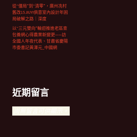
從“僵局”到“清零”，廣州冼村
舊改15JIUYI俱意室內設計年困
局破解之路｜深度
以“三元雙向”輪迴推進老區查
包養網心得農業新變更——訪
全國人年夜代表、甘肅省慶陽
市委書記黃澤元_中國網
近期留言
尚無留言可供顯示。