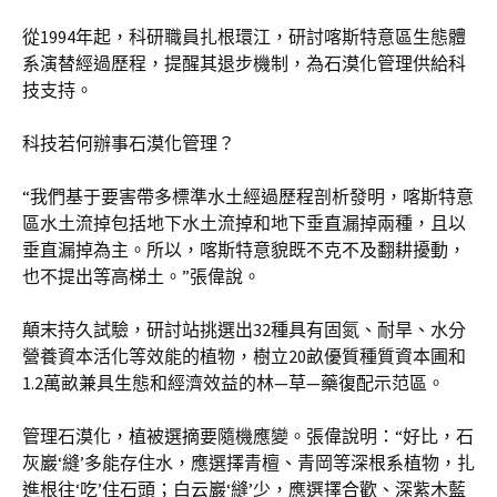
從1994年起，科研職員扎根環江，研討喀斯特意區生態體
系演替經過歷程，提醒其退步機制，為石漠化管理供給科
技支持。
科技若何辦事石漠化管理？
“我們基于要害帶多標準水土經過歷程剖析發明，喀斯特意
區水土流掉包括地下水土流掉和地下垂直漏掉兩種，且以
垂直漏掉為主。所以，喀斯特意貌既不克不及翻耕擾動，
也不提出等高梯土。”張偉說。
顛末持久試驗，研討站挑選出32種具有固氮、耐旱、水分
營養資本活化等效能的植物，樹立20畝優質種質資本圃和
1.2萬畝兼具生態和經濟效益的林—草—藥復配示范區。
管理石漠化，植被選摘要隨機應變。張偉說明：“好比，石
灰巖‘縫’多能存住水，應選擇青檀、青岡等深根系植物，扎
進根往‘吃’住石頭；白云巖‘縫’少，應選擇合歡、深紫木藍