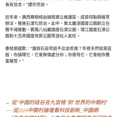
長有信念。”譚宗芳說。
近年來，廣西積極經由過程建立維護區、成長特點蒔植等
辦法，推進石漠化防治。此中，東北巖溶國度公園創立任
務不竭推動，賓陽八仙巖國度石漠公園、環江國度石漠公
園和七百弄國度地質公園等游玩人氣旺。
秦桂朋感歎：“誰說石旮旯結不出金疙瘩？年夜天然就是這
般，你損壞它，它會無情處分你；你善待它，它會給你豐
富報答。”
文
←
從“中國的硅谷去九宮格”到“世界的中關村”
——從2024中關村論壇看科技創新_中國網