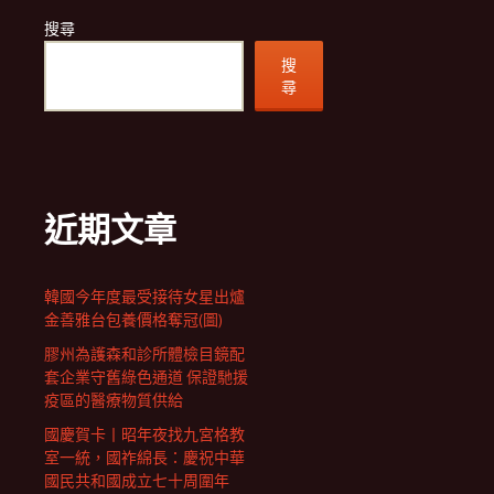
搜尋
搜
尋
近期文章
韓國今年度最受接待女星出爐
金善雅台包養價格奪冠(圖)
膠州為護森和診所體檢目鏡配
套企業守舊綠色通道 保證馳援
疫區的醫療物質供給
國慶賀卡丨昭年夜找九宮格教
室一統，國祚綿長：慶祝中華
國民共和國成立七十周圍年