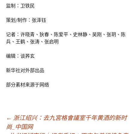
监制：卫铁民
策划/制作：张泽钰
记者：许晓青、狄春、陈爱平、史林静、吴刚、张玥、陈
兵、王鹤、张涛、张启明
编辑：谈昦玄
新华社对外部出品
部分素材来源于网络
文
←
浙江绍兴：去九宮格會議室千年黄酒的新时
尚_中国网