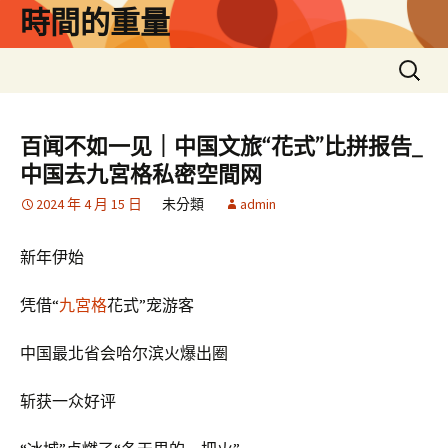
跳
時間的重量
至
主
搜
要
尋
內
關
容
鍵
百闻不如一见｜中国文旅“花式”比拼报告_
字:
中国去九宮格私密空間网
2024 年 4 月 15 日
未分類
admin
新年伊始
凭借“
九宮格
花式”宠游客
中国最北省会哈尔滨火爆出圈
斩获一众好评