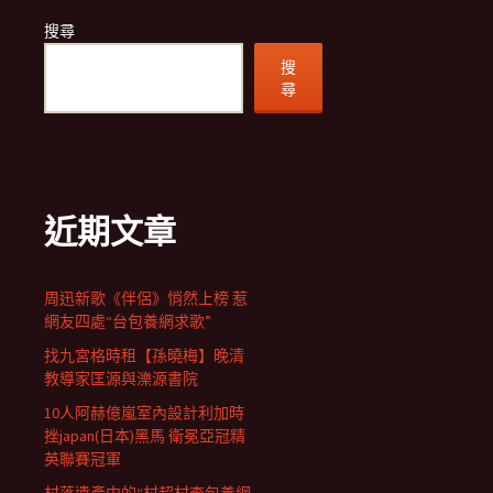
搜尋
搜
尋
近期文章
周迅新歌《伴侶》悄然上榜 惹
網友四處“台包養網求歌”
找九宮格時租【孫曉梅】晚清
教導家匡源與濼源書院
10人阿赫億嵐室內設計利加時
挫japan(日本)黑馬 衛冕亞冠精
英聯賽冠軍