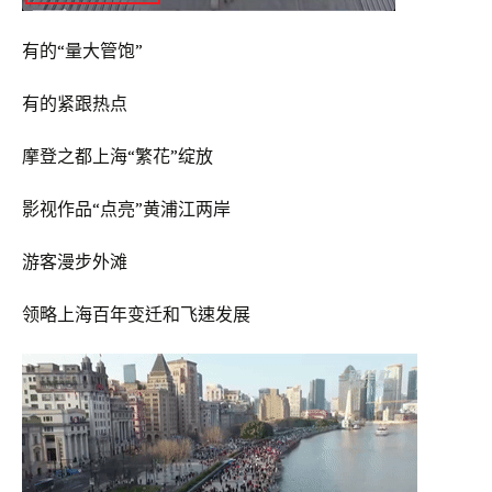
有的“量大管饱”
有的紧跟热点
摩登之都上海“繁花”绽放
影视作品“点亮”黄浦江两岸
游客漫步外滩
领略上海百年变迁和飞速发展