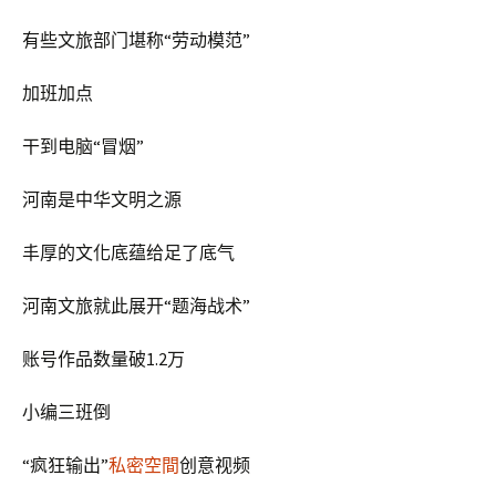
有些文旅部门堪称“劳动模范”
加班加点
干到电脑“冒烟”
河南是中华文明之源
丰厚的文化底蕴给足了底气
河南文旅就此展开“题海战术”
账号作品数量破1.2万
小编三班倒
“疯狂输出”
私密空間
创意视频