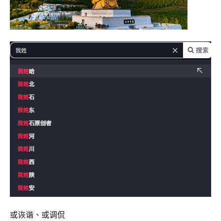
或诙谐、或调侃