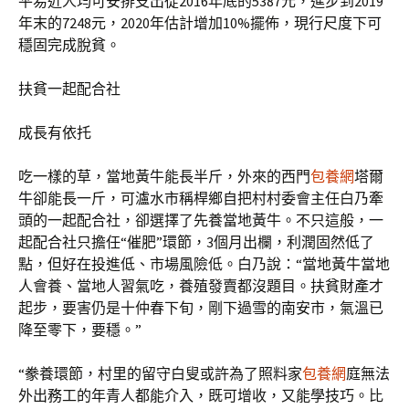
平易近人均可安排支出從2016年底的5387元，進步到2019
年末的7248元，2020年估計增加10%擺佈，現行尺度下可
穩固完成脫貧。
扶貧一起配合社
成長有依托
吃一樣的草，當地黃牛能長半斤，外來的西門
包養網
塔爾
牛卻能長一斤，可瀘水市稱桿鄉自把村村委會主任白乃牽
頭的一起配合社，卻選擇了先養當地黃牛。不只這般，一
起配合社只擔任“催肥”環節，3個月出欄，利潤固然低了
點，但好在投進低、市場風險低。白乃說：“當地黃牛當地
人會養、當地人習氣吃，養殖發賣都沒題目。扶貧財產才
起步，要害仍是十仲春下旬，剛下過雪的南安市，氣溫已
降至零下，要穩。”
“豢養環節，村里的留守白叟或許為了照料家
包養網
庭無法
外出務工的年青人都能介入，既可增收，又能學技巧。比