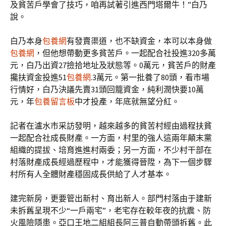
及貧苦戶學會了技巧，咱再試著引進西門塔爾牛！”白乃
說。
白乃本身
包養網
有發賣渠道，也不缺資金，本可以本身做
包養網
，但他想帶動更多貧苦戶。一起配合社投進320多萬
元，白乃出資27撿拾地址及狀態等。0萬元，貧苦戶的財產
攙扶資金投進51
包養網
.3萬元。第一批養了80頭，看市場
行情好，白乃決議先賣31頭回籠資金，純利潤快要10萬
元，年
包養留言板
中才投產，年底就無望分紅。
記者在瀘水市采訪發明，越來越多的貧苦村經由過程扶貧
一起配合社成長財產。一方面，村里的強人這兩年顛末黨
組織的提拔、培育進進村兩委；另一方面，不少村干部在
村落財產成長經過歷程中，才能獲得晉陞，為下一個步驟
村所有人全體財產穩固成長供給了人才基本。
建完新房，更要管出新村、育出新人。部門村落由于建新
未拆舊呈現不少“一戶兩宅”，老宅存在較年夜的抗震、防
火風險隱患。亞口王地二組組長阿三普自動帶頭拆舊。此