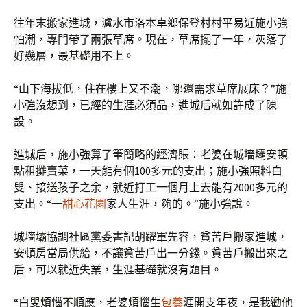
往年末搬家進城，瀘水市洛本卓鄉保登村村平易近施小強
怕潮，專門帶了兩張草席。現在，草席擺了一年，灰落了
好幾層，最基礎用不上。
“山下海拔低，住在樓上又不潮，哪還需求草席展床？”施
小強沒想到，已經的生涯必須品，進城后就如許成了陳
設。
進城后，施小強算了筆簡略的經濟賬：老婆在城墻壩安頓
點租攤賣菜，一天能有個100多元的支出；施小強照料白
叟、接送孩子之余，就近打工一個月上去能有2000多元的
支出。“一
甜心花園
家人生涯，夠的。”施小強說。
城墻壩協調社區黨委書記胡躍軍先容，貧苦戶搬家進城，
安頓房當局供給，不讓貧苦戶出一分錢。貧苦戶搬出來之
后，可以就近失業，生涯基礎就沒有題目。
“白叟煩惱不順應，老婆煩惱生
包養
涯開支年夜，是我勸他