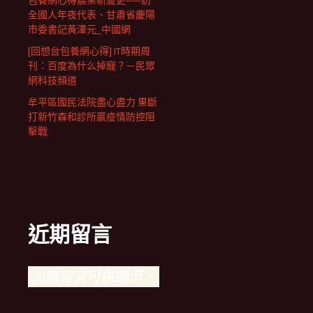
包養網心得農業新變更——訪
全國人年夜代表、甘肅省慶陽
市委書記黃澤元_中國網
[回想台包養網心得] IT時期周
刊：百度為什么掉寵？－民眾
網科技頻道
牟平區國民法院盡心盡力 果斷
打新竹森和診所贏疫情防控阻
擊戰
近期留言
尚無留言可供顯示。