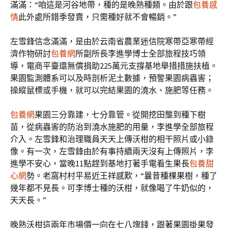
滿滿：“咱這是河谷地帶，種的是晚熟種類。由於跟
包養感
情
此外處所錯季發賣，只需種好就不會暢銷。”
左雪鋒信念滿滿，是由於云南省農業迷信院寒帶亞寒帶經
濟作物研討
包養網
所副所長李進學博士全部旅程技巧領
導，電商平臺還無償捐助225萬元支撐基地舉措措施扶植。
果園監測體系可以及時剖析泥土數據，預警果園病蟲害；
操縱鼠標或手機，就可以完結果園的澆水、施肥等任務。
包養網
果園三分靠建，七分靠管。從開挖田壟到種下樹
苗，從病蟲害的防治到澆水施肥的用量，李進學全部旅程
介入。左雪鋒和治理職員天天上傳沃柑的相干照片或小錄
像。有一次，左雪鋒由於有事持續兩天沒有上傳照片，李
進學不安心，當晚11點趕到基地打著手電看生果長
包養甜
心網
勢。老窩村村平易近王祥感歎，“曩昔種棵果樹，種了
幾年都不見長。可李博士種的沃柑，就像喝了牛奶似的，
天天長。”
晚熟沃柑這兩年市場價一向在七八塊錢，跟著果園掛果發