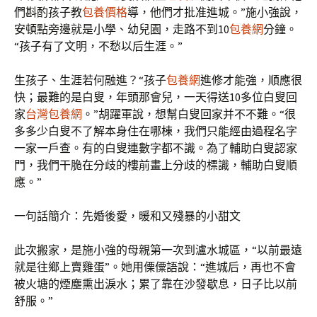
們斟酌孩子教
包養價格
導，他們才批准進城。”施小強說，
安頓點旁邊就是小學、幼兒園，走路不到10
包養網
分鐘。
“孩子有了文明，不愁以后生涯。”
生孩子、生涯若何融進？“孩子
包養網
進修才能強，順應很
快；最難的是白叟，年頭那會兒，一天得送10多位白叟回
家
台灣包養網
。”胡躍軍說，想幫白叟回家并不不難。“很
多多少白叟不了解本身住在哪棟，我們只能經由過程名字
一家一戶查。有的白叟連數字都不識。為了輔助白叟認家
門，我們干脆在分歧的樓前畫上分歧的標識，輔助白叟順
應。”
一句話簡介：先婚後愛，暖和又殘暴的小甜文
此次搬家，是施小強的母親第一次到瀘水城區，“以前最遠
就是往鄉上賣雞蛋”。她用傈僳語說：“進城后，再也不會
被火塘的煙塵熏出淚水；累了靠在沙發歇息，日子比以前
舒服。”