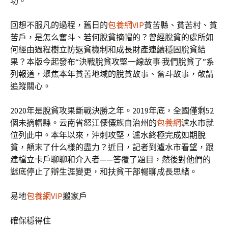
功。”
回想不服凡的過程，舊日的
包養網VIP
貧苦縣、貧苦村、貧
苦戶，是怎么奮斗、若何脫貧摘帽的？曾經脫貧的處所如
何經由過程樹立防返貧機制和成長財產連續穩固脫貧結
果？本版今起發布“決戰脫貧攻堅一線故事·我們脫貧了”系
列報道，聚焦本年貧苦地域的脫貧故事、奮斗故事，敬請
追蹤關心。
2020年是脫貧攻果斷戰決勝之年。2019年底，全國僅剩52
個未摘帽縣。云南省怒江傈僳族自治州的
包養網
瀘水市就
位列此中。本年以來，沖刺攻堅，瀘水終極完成如期脫
貧，顛末了什么樣的盡力？近日，記者到瀘水市看望，跟
建檔立卡戶聊聊和介入者——答覆了題目，然後對他們的
謎底停止了辯生涯變更，和扶貧干部暢聊成長思緒。
易地
包養網VIP
搬家戶
確保穩得住