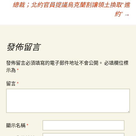
總裁；北約官員提議烏克蘭割讓領土換取“進
導
約”
→
覽
發佈留言
發佈留言必須填寫的電子郵件地址不會公開。
必填欄位標
示為
*
留言
*
顯示名稱
*