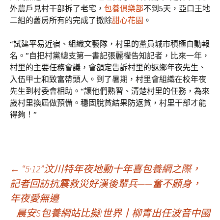
外農戶見村干部拆了老宅，
包養俱樂部
不到5天，亞口王地
二組的舊房所有的完成了撤除
甜心花園
。
“試建平易近宿、組織文藝隊，村里的黨員城市積極自動報
名。”自把村黨總支第一書記張麗權告知記者，比來一年，
村里的主要任務會議，會額定告訴村里的返鄉年夜先生、
入伍甲士和致富帶頭人。到了暑期，村里會組織在校年夜
先生到村委會相助。“讓他們熟習、清楚村里的任務，為來
歲村里換屆做預備。穩固脫貧結果防返貧，村里干部才能
得夠！”
文
←
“5·12”汶川特年夜地動十年喜包養網之際，
記者回訪抗震救災好漢後輩兵——奮不顧身，
年夜愛無邊
章
晨安S包養網站比擬!世界丨柳青出任波音中國