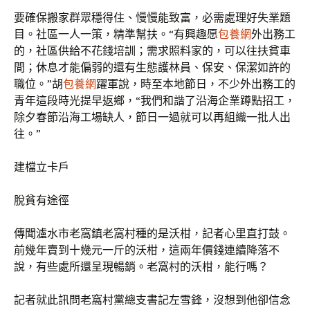
要確保搬家群眾穩得住、慢慢能致富，必需處理好失業題
目。社區一人一策，精準幫扶。“有興趣愿
包養網
外出務工
的，社區供給不花錢培訓；需求照料家的，可以往扶貧車
間；休息才能偏弱的還有生態護林員、保安、保潔如許的
職位。”胡
包養網
躍軍說，時至本地節日，不少外出務工的
青年這段時光提早返鄉，“我們和諧了沿海企業蹲點招工，
除夕春節沿海工場缺人，節日一過就可以再組織一批人出
往。”
建檔立卡戶
脫貧有途徑
傳聞瀘水市老窩鎮老窩村種的是沃柑，記者心里直打鼓。
前幾年賣到十幾元一斤的沃柑，這兩年價錢連續降落不
說，有些處所還呈現暢銷。老窩村的沃柑，能行嗎？
記者就此訊問老窩村黨總支書記左雪鋒，沒想到他卻信念