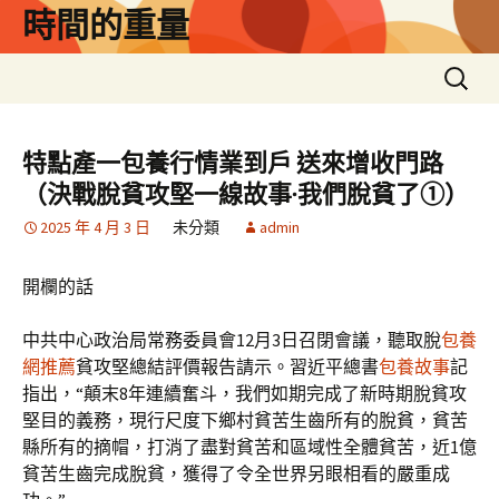
跳
時間的重量
至
主
搜
要
尋
內
關
容
鍵
特點產一包養行情業到戶 送來增收門路
字:
（決戰脫貧攻堅一線故事·我們脫貧了①）
2025 年 4 月 3 日
未分類
admin
開欄的話
中共中心政治局常務委員會12月3日召閉會議，聽取脫
包養
網推薦
貧攻堅總結評價報告請示。習近平總書
包養故事
記
指出，“顛末8年連續奮斗，我們如期完成了新時期脫貧攻
堅目的義務，現行尺度下鄉村貧苦生齒所有的脫貧，貧苦
縣所有的摘帽，打消了盡對貧苦和區域性全體貧苦，近1億
貧苦生齒完成脫貧，獲得了令全世界另眼相看的嚴重成