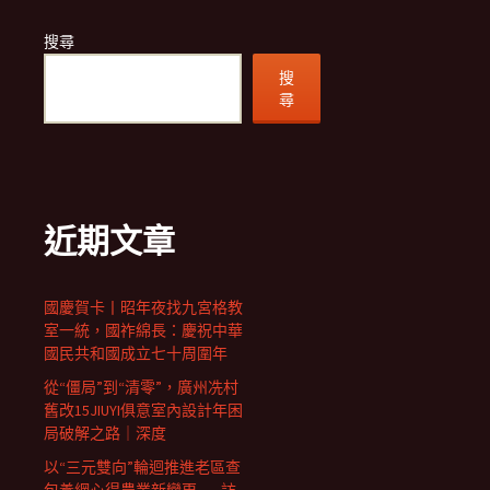
搜尋
搜
尋
近期文章
國慶賀卡丨昭年夜找九宮格教
室一統，國祚綿長：慶祝中華
國民共和國成立七十周圍年
從“僵局”到“清零”，廣州冼村
舊改15JIUYI俱意室內設計年困
局破解之路｜深度
以“三元雙向”輪迴推進老區查