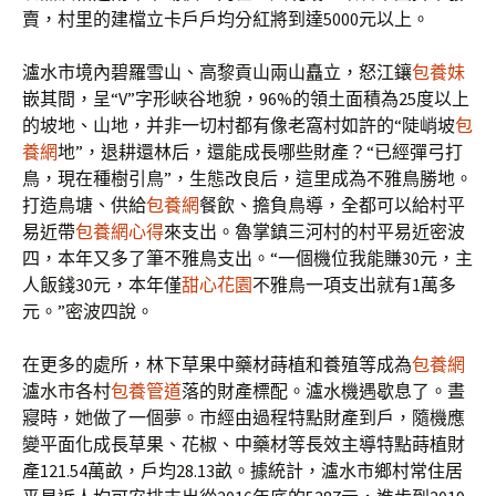
賣，村里的建檔立卡戶戶均分紅將到達5000元以上。
瀘水市境內碧羅雪山、高黎貢山兩山矗立，怒江鑲
包養妹
嵌其間，呈“V”字形峽谷地貌，96%的領土面積為25度以上
的坡地、山地，并非一切村都有像老窩村如許的“陡峭坡
包
養網
地”，退耕還林后，還能成長哪些財產？“已經彈弓打
鳥，現在種樹引鳥”，生態改良后，這里成為不雅鳥勝地。
打造鳥塘、供給
包養網
餐飲、擔負鳥導，全都可以給村平
易近帶
包養網心得
來支出。魯掌鎮三河村的村平易近密波
四，本年又多了筆不雅鳥支出。“一個機位我能賺30元，主
人飯錢30元，本年僅
甜心花園
不雅鳥一項支出就有1萬多
元。”密波四說。
在更多的處所，林下草果中藥材蒔植和養殖等成為
包養網
瀘水市各村
包養管道
落的財產標配。瀘水機遇歇息了。晝
寢時，她做了一個夢。市經由過程特點財產到戶，隨機應
變平面化成長草果、花椒、中藥材等長效主導特點蒔植財
產121.54萬畝，戶均28.13畝。據統計，瀘水市鄉村常住居