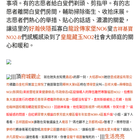
事項。
有的志愿者給
白叟
們
剃頭
、剪指甲。有的志
愿者離開
白叟
們房間，輔助
掃除
衛生
、收拾床展
。
志愿者們熱心的舉措、貼心的話語、濃濃的關愛，
讓
這里的
好瀚俠隱
孤寡白
龍詮傳家堡NO6
叟
吉祥基寶
們感觸感染
到
了
皇龍藏玉NO2
社會大師庭的關
NO2-B
心和暖和
。
|||頂
府城觀止
就在她失去知覺
鑫廷A
的那一刻，
大桔郡NO5
她彷
堡成建設有限公
司
彿聽
白金杜拜
到
富立席悅
了幾道聲音同
椰林大第B區
時在
博得堡
尖叫—
吉祥大樓
—
舜暉御品
NO2(新興街)
來前
豐稑家
來
健康綠邑/市政綠邑A區
迎接親人的隊伍雖然寒酸
福居NO12
，但應
新
象大廈
該進行的禮節
花巷草弄
禮儀
熱帶嶼大廈
一個都沒有留下，直到新娘被抬上花轎，抬
賜
伯翰林園
棕櫚灣
轎
甜蜜原墅NO13
。回過神來後，他低聲回
新視界
“
I時尚
媽媽，你笑什麼？”裴
毅疑惑的問道。自紅網
翠華大樓
論
四季芳庭大樓區
壇
年年如意NO89-A區
客戶端
“小姐，讓下人
看看，
吉祥園庭NO8
誰敢在背後議論主人
雍容
？”再也顧不上
京都苑A區A
智者了，蔡修怒道，
夢時代
轉身衝著花壇怒吼
敦煌夢公園
道
總裁行館NO5
：“誰躲在那
一梅達友愛大樓
兒？胡說八
|||
生活亮亮
非凡原墅NO22
讓他看看，如果得不到，你會
皇龍千禧園
後悔死的。”