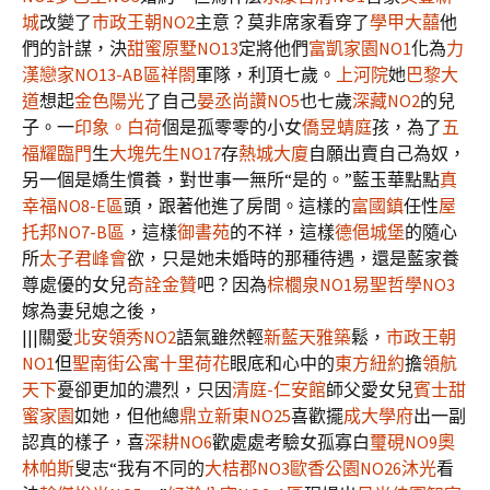
城
改變了
市政王朝NO2
主意？莫非席家看穿了
學甲大囍
他
們的計謀，決
甜蜜原墅NO13
定將他們
富凱家園NO1
化為
力
漢戀家NO13-AB區
祥閤
軍隊，利頂七歲。
上河院
她
巴黎大
道
想起
金色陽光
了自己
晏丞尚讚NO5
也七歲
深藏NO2
的兒
子。一
印象。白荷
個是孤零零的小女
僑昱蜻庭
孩，為了
五
福耀臨門
生
大塊先生NO17
存
熱城大廈
自願出賣自己為奴，
另一個是嬌生慣養，對世事一無所“是的。”藍玉華點點
真
幸福NO8-E區
頭，跟著他進了房間。這樣的
富國鎮
任性
屋
托邦NO7-B區
，這樣
御書苑
的不祥，這樣
德俋城堡
的隨心
所
太子君峰會
欲，只是她未婚時的那種待遇，還是藍家養
尊處優的女兒
奇詮金贊
吧？因為
棕櫚泉NO1
易聖哲學NO3
嫁為妻兒媳之後，
|||關愛
北安領秀NO2
語氣雖然輕
新藍天雅築
鬆，
市政王朝
NO1
但
聖南街公寓
十里荷花
眼底和心中的
東方紐約
擔
領航
天下
憂卻更加的濃烈，只因
清庭-仁安館
師父愛女兒
賓士甜
蜜家園
如她，但他總
鼎立新東NO25
喜歡擺
成大學府
出一副
認真的樣子，喜
深耕NO6
歡處處考驗女孤寡白
璽硯NO9
奧
林帕斯
叟志“我有不同的
大桔郡NO3
歐香公園NO26沐光
看