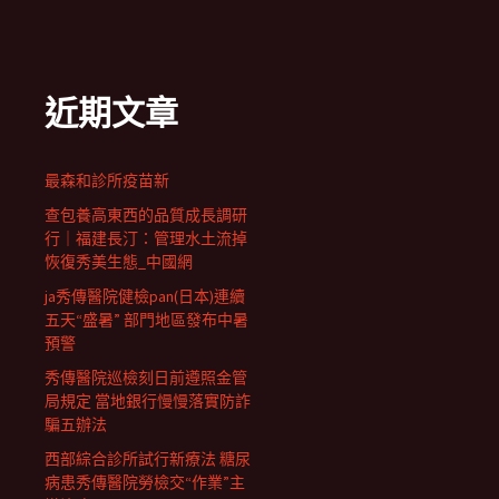
近期文章
最森和診所疫苗新
查包養高東西的品質成長調研
行｜福建長汀：管理水土流掉
恢復秀美生態_中國網
ja秀傳醫院健檢pan(日本)連續
五天“盛暑” 部門地區發布中暑
預警
秀傳醫院巡檢刻日前遵照金管
局規定 當地銀行慢慢落實防詐
騙五辦法
西部綜合診所試行新療法 糖尿
病患秀傳醫院勞檢交“作業”主