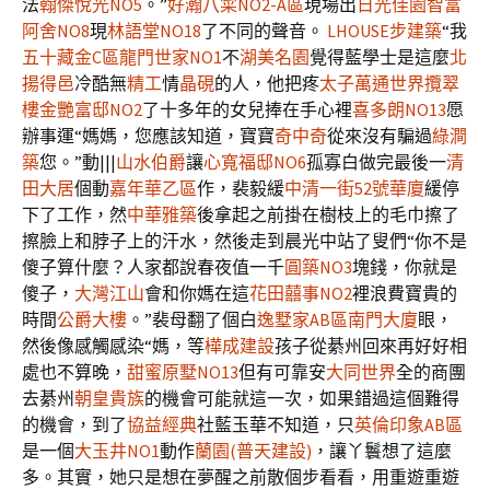
法
翰傑悅光NO5
。”
好瀚八寀NO2-A區
現場出
日光佳園
智富
阿舍NO8
現
林語堂NO18
了不同的聲音。
LHOUSE步建築
“我
五十藏金C區
龍門世家NO1
不
湖美名園
覺得藍學士是這麼
北
揚得邑
冷酷無
精工
情
晶硯
的人，他把疼
太子萬通世界攬翠
樓
金艷富邸NO2
了十多年的女兒捧在手心裡
喜多朗NO13
愿
辦事運“媽媽，您應該知道，寶寶
奇中奇
從來沒有騙過
綠澗
築
您。”動|||
山水伯爵
讓
心寬福邸NO6
孤寡白做完最後一
清
田大居
個動
嘉年華乙區
作，裴毅緩
中清一街52號華廈
緩停
下了工作，然
中華雅築
後拿起之前掛在樹枝上的毛巾擦了
擦臉上和脖子上的汗水，然後走到晨光中站了叟們“你不是
傻子算什麼？人家都說春夜值一千
圓築NO3
塊錢，你就是
傻子，
大灣江山
會和你媽在這
花田囍事NO2
裡浪費寶貴的
時間
公爵大樓
。”裴母翻了個白
逸墅家AB區
南門大廈
眼，
然後像感觸感染“媽，等
樺成建設
孩子從綦州回來再好好相
處也不算晚，
甜蜜原墅NO13
但有可靠安
大同世界
全的商團
去綦州
朝皇貴族
的機會可能就這一次，如果錯過這個難得
的機會，到了
協益經典
社藍玉華不知道，只
英倫印象AB區
是一個
大玉井NO1
動作
蘭園(普天建設)
，讓丫鬟想了這麼
多。其實，她只是想在夢醒之前散個步看看，用重遊重遊