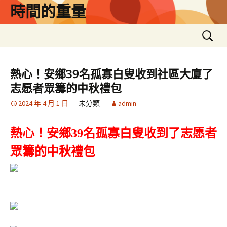
跳
時間的重量
至
主
搜
要
尋
內
關
容
鍵
熱心！安鄉39名孤寡白叟收到社區大廈了
字:
志愿者眾籌的中秋禮包
2024 年 4 月 1 日
未分類
admin
熱心！安鄉39名孤寡白叟收到了志愿者
眾籌的中秋禮包