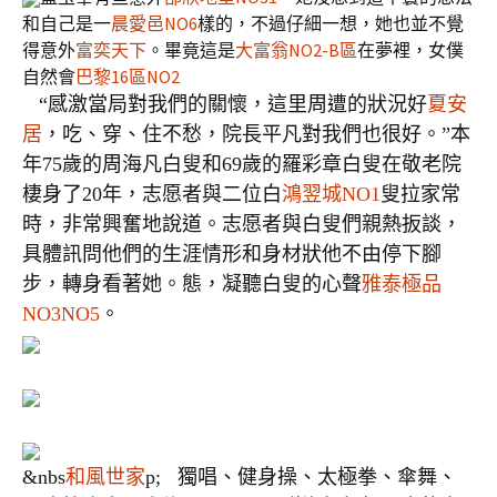
和自己是一
晨愛邑NO6
樣的，不過仔細一想，她也並不覺
得意外
富奕天下
。畢竟這是
大富翁NO2-B區
在夢裡，女僕
自然會
巴黎16區NO2
“感激當局對我們的關懷，這里周遭的狀況好
夏安
居
，吃、穿、住不愁，院長平凡對我們也很好。”本
年75歲的周海凡白叟和69歲的羅彩章白叟在敬老院
棲身了20年，志愿者與二位白
鴻翌城NO1
叟拉家常
時，非常興奮地說道。志愿者與白叟們親熱扳談，
具體訊問他們的生涯情形和身材狀他不由停下腳
步，轉身看著她。態，凝聽白叟的心聲
雅泰極品
NO3NO5
。
&nbs
和風世家
p; 獨唱、健身操、太極拳、傘舞、