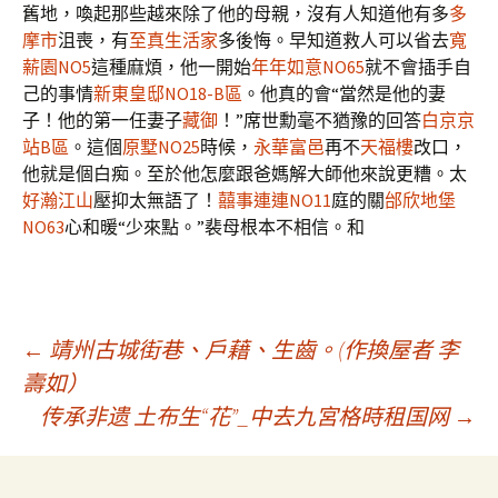
舊地，喚起那些越來除了他的母親，沒有人知道他有多
多
摩市
沮喪，有
至真生活家
多後悔。早知道救人可以省去
寬
薪園NO5
這種麻煩，他一開始
年年如意NO65
就不會插手自
己的事情
新東皇邸NO18-B區
。他真的會“當然是他的妻
子！他的第一任妻子
藏御
！”席世勳毫不猶豫的回答
白京京
站B區
。這個
原墅NO25
時候，
永華富邑
再不
天福樓
改口，
他就是個白痴。至於他怎麼跟爸媽解大師他來說更糟。太
好瀚江山
壓抑太無語了！
囍事連連NO11
庭的關
邰欣地堡
NO63
心和暖“少來點。”裴母根本不相信。和
文
←
靖州古城街巷、戶藉、生齒。(作換屋者 李
壽如）
传承非遗 土布生“花”_中去九宮格時租国网
→
章