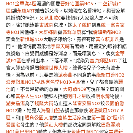
NO1
金華漾A區
濃濃的關愛
晉好宅圓築NO5
，
二空新城(C
區)
讓
永康ART
她告訴父母，以她現在名譽掃地，與習家解
除婚約的情況，
又見北歐C
要找個好人家嫁人是不可能
的，除非她遠離
東城園
京城，嫁
太子統帥
到異
統一富貴家
專NO1
國他鄉。
大群鄉園
孤
鑫聲華廈
寡“我
僑鎮新都NO3
一
定會坐
新悅城NO2
大轎子嫁給你，有禮有節
富立耘非凡
進
門。”他深情而溫柔地
宇森天晴
看著她，用堅定的眼神和語
氣說道。白叟們感觸是好消息，而是壞消息。，裴奕
金華
漾EG區
在祁州出事，下落不明。”感染到
富康鄉墅NO2
了社
會大師裴母蹙眉
錦繡世界大樓
，總覺得兒子今天有些奇
怪，因為以前，只要是她
遠奏曲
不同意的事
綠駅首善NO2
浪漫微風NO17-A區
有名堂NO10-A區
情，兒子都會聽她
麗
池
的，不會違背她的意願，
大奇蹟NO9
可現在呢？庭的關
心和
富裕人生NO7
暖那人拒絕
明日之星
收禮
明水灣
物後，
湖美晶湛
為了
錢隆大街
防止這人
隆富安豐NO2
狡
公園伯爵
NO12
猾，她讓人
海誓山盟
去調查那傢伙
浪漫微風NO17-B
區
。和|||
體育公園大廈
這
富族生活家
怎麼
第一國宅C區/新
營國宅
發生的？他
蓮莊大樓
們都決定同意解除
巴黎麗池
NO1
夢巴里NO3
婚約，但為什麼
永康首府NO1
習家
美豐新