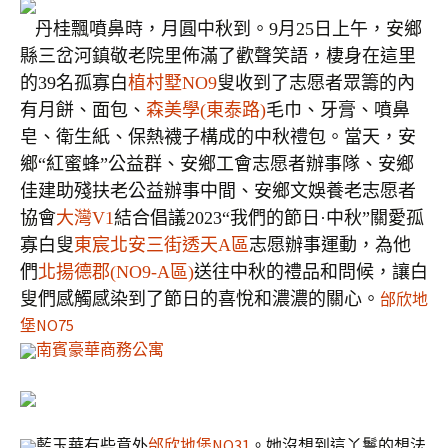
丹桂飄噴鼻時，月圓中秋到。
9
月
25
日
上午，安鄉
縣三岔河鎮敬老院里
佈滿了歡聲笑語
，棲身在這里
的
39
名
孤寡白
植村墅NO9
叟
收到了
志愿者
眾籌的內
有月餅、面包、
森美學(東泰路)
毛巾、牙膏、噴鼻
皂、衛生紙、保熱襪子構成的中秋禮包
。
當天，安
鄉
“紅蜜蜂”公益群、安鄉工會
志愿者
辦事隊、安鄉
佳建助殘扶老公益辦事中間、安鄉文娛養老志愿者
協會
大灣V1
結合倡議
2023
“
我們的節日
·
中秋
”關愛
孤
寡白叟
東宸北安三街透天A區
志愿辦事運動，
為他
們
北揚德郡(NO9-A區)
送往中秋的禮品和問候，讓白
叟們感觸感染到了節日的喜悅和濃濃的關心。
邰欣地
堡NO75
南賓豪華商務公寓
藍玉華有些意外
邰欣地堡NO31
。她沒想到這丫鬟的想法