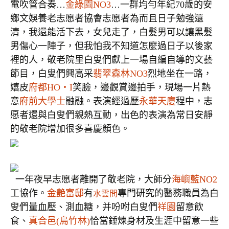
電吹管合奏…
金綠園NO3
…一群均勻年紀70歲的安
鄉文娛養老志愿者協會志愿者為而且日子勉強還
清，我還能活下去，女兒走了，白髮男可以讓黑髮
男傷心一陣子，但我怕我不知道怎麼過日子以後家
裡的人，敬老院里白叟們獻上一場自編自導的文藝
節目，白叟們興高采
翡翠森林NO3
烈地坐在一路，
嬉皮
府都HO‧I
笑臉，邊觀賞邊拍手，現場一片熱
意
府前大學士
融融。表演經過歷
永華天廈
程中，志
愿者還與白叟們親熱互動，出色的表演為常日安靜
的敬老院增加很多喜慶顏色。
一年夜早志愿者離開了敬老院，大師分
海嶼藍NO2
工協作。
金艶富邸
有
專門研究的醫務職員為白
水雲間
叟們量血壓、測血糖，并吩咐白叟
們
祥園
留意
飲
食、
真合邑(烏竹林)
恰當
錘煉身材
及
生涯中留意一些