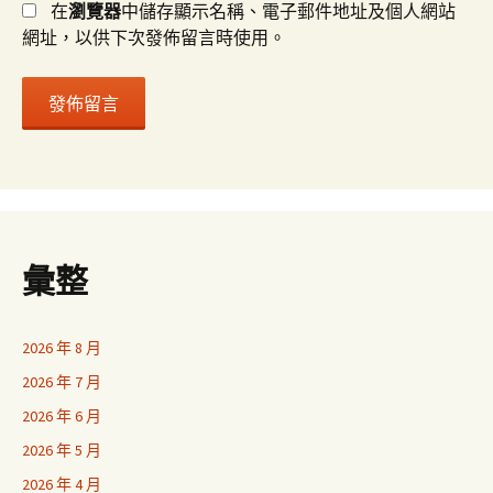
在
瀏覽器
中儲存顯示名稱、電子郵件地址及個人網站
網址，以供下次發佈留言時使用。
彙整
2026 年 8 月
2026 年 7 月
2026 年 6 月
2026 年 5 月
2026 年 4 月