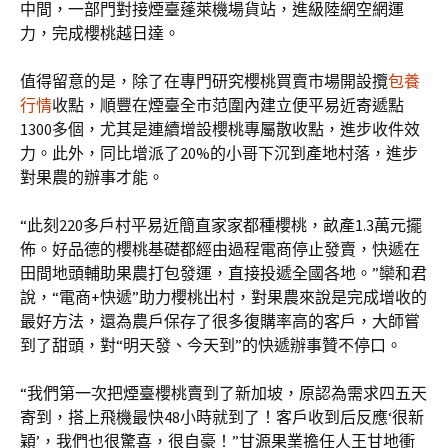
中間，一部門對接煙臺蓬萊機場貨站，進級陸網空網運
力，完成櫻桃越日達。
值得留意的是，除了在專門研究櫻桃買賣市場開設攬
包養
行情
收點，順豐在煙臺全市范圍內建立便平易近寄遞點
1300多個，尤其是連續增設櫻桃專屬散收點，進步收件效
力。此外，同比增派了20%的小哥下沉到產地村落，進步
對果農的辦事才能。
“此刻220多戶村平易近簡直家家都種櫻桃，畝產1.3萬元擺
佈。好品德的櫻桃基礎都經由過程電商停止發賣，快遞在
田間地頭輔助果農打包發運，直接投遞全國各地。”欒和君
說，“電商+快遞”助力櫻桃出村，對果農來說是完成增收的
最好方法，還為農戶保存了很多復購率高的客戶，大師嘗
到了甜頭，對“明天發、今天到”的快遞辦事贊不停口。
“我們第一次把煙臺櫻桃賣到了新加坡，原認為需求四五天
寄到，搭上飛機最快48小時就到了！客戶收到后反應‘很新
穎’，我們也很驚喜，很自豪！”甘源果業擔任人王甘地衝