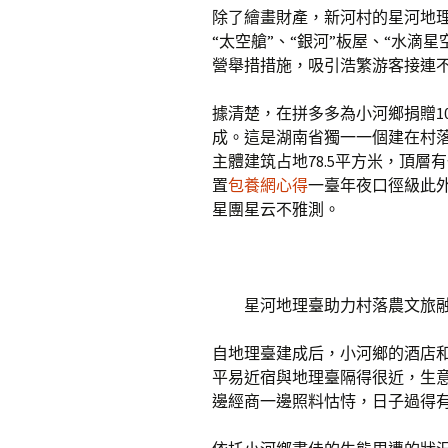
除了繪畫財產，新河村的星河地
“太空艙”、“銀河”板屋、“水滴
營舉措措施，吸引浩繁游客接連
據清楚，在拼多多為小河鄉捐贈10
成。這是湖南省獨一一個建在村落
主體建筑占地78.5平方米，頂層
置
包養網心得
一臺年夜口徑級此
星團星云不雅測。
星河地理臺助力村落農文旅融
自地理臺建成后，小河鄉的酒店
平易近宿與地理臺隔得很近，生
邊經商一邊照料怙恃，日子過得有