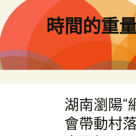
跳
至
主
時間的重
要
內
容
湖南瀏陽“
會帶動村落