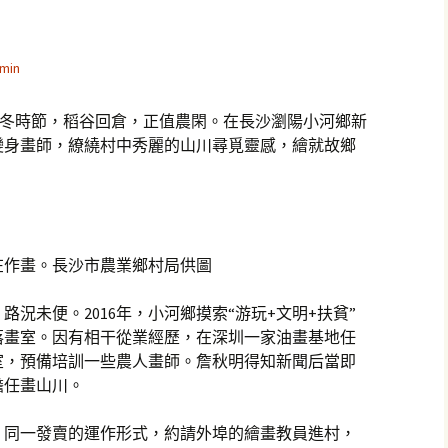
min
)初冬時節，稻谷回倉，正值農閑。在長沙瀏陽小河鄉新
變身畫師，繚繞村中秀麗的山川尋覓靈感，繪就故鄉
作畫。長沙市農業鄉村局供圖
況未便。2016年，小河鄉摸索“游玩+文明+扶貧”
落畫室。因有相干從業經歷，在深圳一家油畫基地任
室，預備培訓一些農人畫師。詹秋明得知新聞后當即
擔任畫山川。
、同一發賣的運作形式，約請外埠的繪畫教員進村，