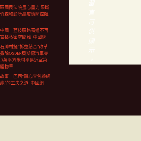
留
區國民法院盡心盡力 果斷
言
竹森和診所贏疫情防控阻
可
中國丨荔枝驛路蜀道不再
供
宮格私密空間難_中國網
顯
石牌村擬“拆整結合”改革
示
撤除OSDER奧斯德汽車零
。
0.3萬平方米村平易近室第
體物業
故事｜巴西“甜心查包養網
龍”的工夫之道_中國網