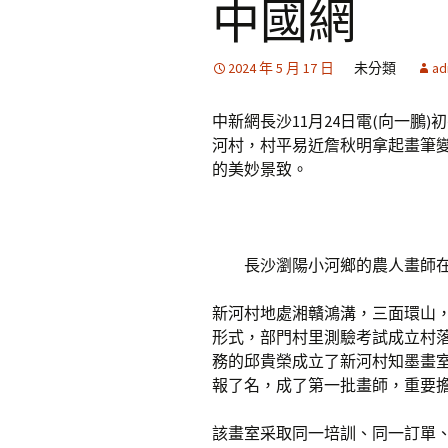
中國網
2024 年 5 月 17 日
未分類
ad
中新網長沙11月24日電(向一鵬
河村，村平易近詹秋明拿起畫筆
的美妙景致。
長沙瀏陽小河鄉的農人畫師在
新河村地處湘贛鴻溝，三面環山，路
形式，部門村里測驗考試成立村
務的邱貴榮成立了新河村知墨畫
報了名，成了第一批畫師，重要
該畫室采取同一培訓、同一訂單