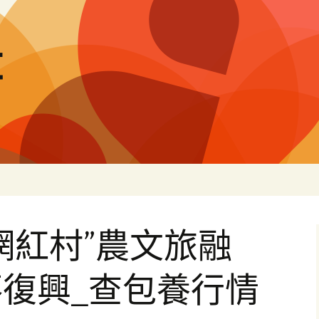
量
網紅村”農文旅融
復興_查包養行情