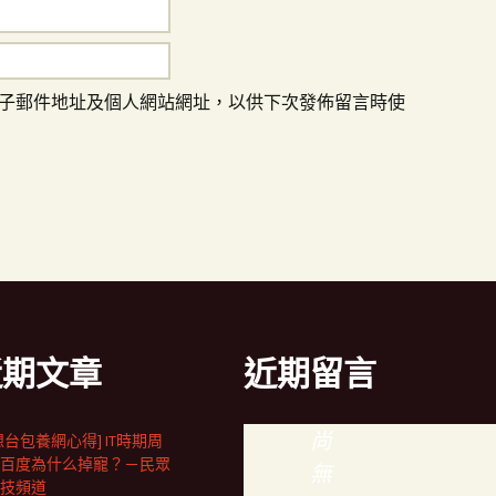
子郵件地址及個人網站網址，以供下次發佈留言時使
近期文章
近期留言
尚
想台包養網心得] IT時期周
百度為什么掉寵？－民眾
無
技頻道