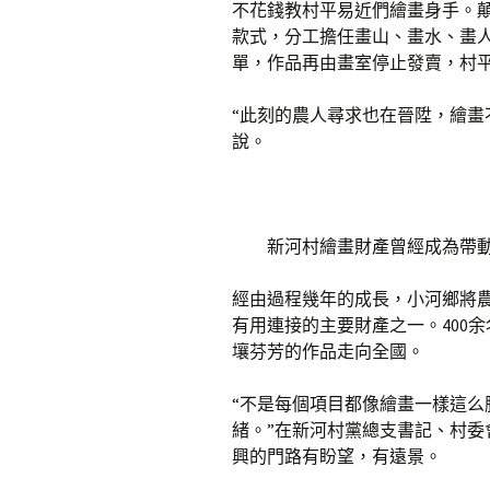
不花錢教村平易近們繪畫身手。顛
款式，分工擔任畫山、畫水、畫
單，作品再由畫室停止發賣，村平
“此刻的農人尋求也在晉陞，繪畫
說。
新河村繪畫財產曾經成為帶動
經由過程幾年的成長，小河鄉將
有用連接的主要財產之一。400
壤芬芳的作品走向全國。
“不是每個項目都像繪畫一樣這
緒。”在新河村黨總支書記、村
興的門路有盼望，有遠景。