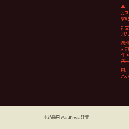
牟平
打新
擊戰
詩意
到九
廣州
計劃
件1
與集
圖片
莫小
本站採用 WordPress 建置