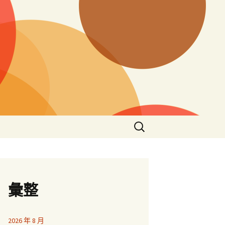
搜
尋
關
鍵
字:
彙整
2026 年 8 月