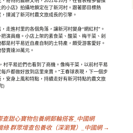
、奇特的農耕文明，2021年10月，在省表裡多番探
上的小店》拍攝地鎖定在了新河村。跟著節目標熱
度，撲滅了新河村農文旅成長的引擎。
，走進村里的各個角落，讓新河村變身“網紅村”。
一把演員癮。小店上架的素食菜、酸菜、梅干菜、剁
物都是村平易近自產自制的土特產，頗受游客愛好。
發賣達30萬元。
好，村平易近們也看到了商機。像梅干菜，以前村平易
家每戶都做好放到店里來賣。”王春球表現，下一個步
板，安身上風和特點，持續走好有新河特點的農文旅
完)
際查甜心寶物包養網郵輪搭客_中國網
增綠 群眾增查包養收（深瀏覽）_中國網
→