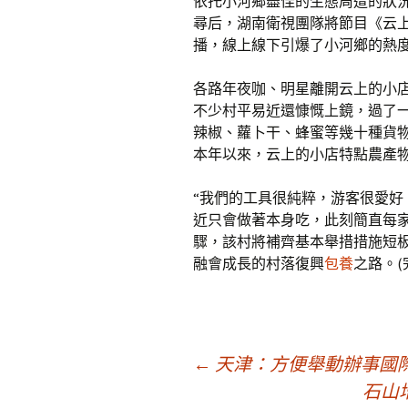
依托小河鄉盡佳的生態周遭的狀況
尋后，湖南衛視團隊將節目《云
播，線上線下引爆了小河鄉的熱
各路年夜咖、明星離開云上的小店
不少村平易近還慷慨上鏡，過了
辣椒、蘿卜干、蜂蜜等幾十種貨
本年以來，云上的小店特點農產物
“我們的工具很純粹，游客很愛
近只會做著本身吃，此刻簡直每
驟，該村將補齊基本舉措措施短
融會成長的村落復興
包養
之路。(
文
←
天津：方便舉動辦事國
石山