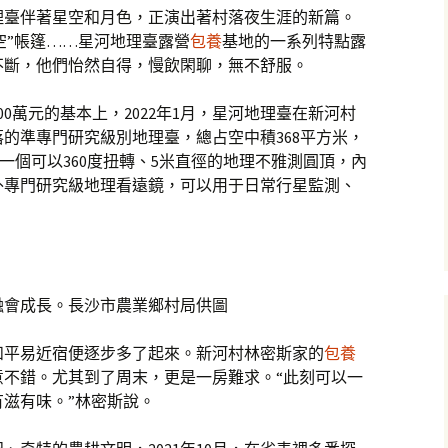
理臺伴著星空和月色，正演出著村落夜生涯的新篇。
星空”帳篷……星河地理臺露營
包養
基地的一系列特點露
不斷，他們怡然自得，慢飲閑聊，無不舒服。
0萬元的基本上，2022年1月，星河地理臺在新河村
的準專門研究級別地理臺，總占空中積368平方米，
有一個可以360度扭轉、5米直徑的地理不雅測圓頂，內
外專門研究級地理看遠鏡，可以用于日常行星監測、
會成長。長沙市農業鄉村局供圖
和平易近宿便逐步多了起來。新河村林密斯家的
包養
意不錯。尤其到了周末，更是一房難求。“此刻可以一
滋有味。”林密斯說。