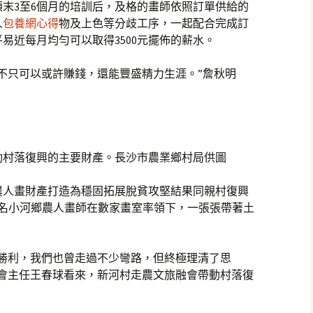
末3至6個月的培訓后，及格的畫師依照訂單供給的
人
包養網心得
物及上色等分歧工序，一起配合完成訂
易近每月均勻可以取得3500元擺佈的薪水。
不只可以或許賺錢，還能豐盛精力生涯。”詹秋明
村落復興的主要財產。長沙市農業鄉村局供圖
農人畫財產打造為穩固拓展脫貧攻堅結果同親村復興
余名小河鄉農人畫師在數家畫室率領下，一張張帶著土
么勝利，我們也曾走過不少彎路，但終極理清了思
委會主任王春球看來，新河村走農文旅融會帶動村落復