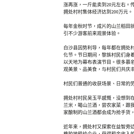
涨再涨，一斤能卖到20元左右。
拥处村村集体经济达到200万元。
每年金秋时节，成片的山兰稻田
引不少游客前来观景体验。
白沙县因势利导，每年都在拥处村
化节。节日期间，黎族村民们身
以天地为幕布表演节目。很多慕
观美景、品美食，与村民们共庆
村民们普通的收获场景、日常的
拥处村村民吴玉平感慨，没想到
兰米，喝山兰酒，尝农家菜，跟
家酿制的山兰酒都会成为抢手货，
近年来，拥处村又探索在益智旁边
橡胶地租给企业，获得租金收入