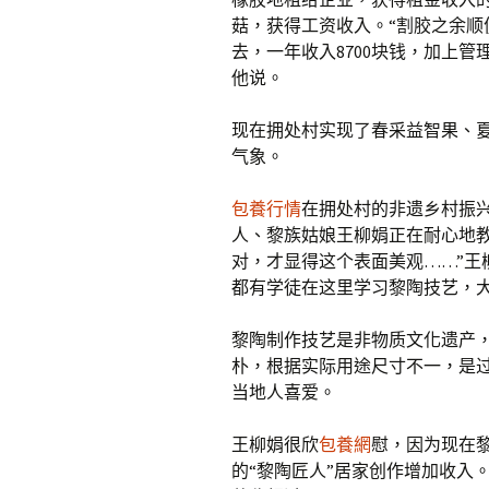
菇，获得工资收入。“割胶之余顺
去，一年收入8700块钱，加上
他说。
现在拥处村实现了春采益智果、
气象。
包養行情
在拥处村的非遗乡村振
人、黎族姑娘王柳娟正在耐心地
对，才显得这个表面美观……”王
都有学徒在这里学习黎陶技艺，
黎陶制作技艺是非物质文化遗产
朴，根据实际用途尺寸不一，是
当地人喜爱。
王柳娟很欣
包養網
慰，因为现在黎
的“黎陶匠人”居家创作增加收入。