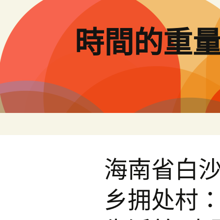
跳
至
主
時間的重
要
內
容
海南省白
乡拥处村