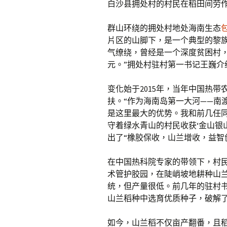
白沙县拥处村的村民在稻田间劳
群山环绕的拥处村地处海南生态
片区的山脚下，是一个典型的黎族
气缭绕，曾经是一个深度贫困村，穷
元。”拥处村驻村第一书记王巍介
变化始于2015年，当年中国热
扶。“作为海南岛第一大河——南
是这里最大的优势。我和前几任
守着绿水青山的村民收获‘金山银
出了“橡胶保收，山兰增收，益智
在中国热科院专家的带领下，村
术管护胶园，在陡峭坡地耕种山
统，但产量很低。前几年的驻村书
山兰稻种中选育优质种子，破解
如今，山兰稻不仅亩产翻番，且