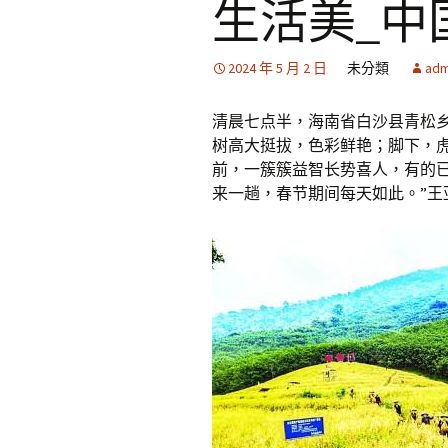
生活美_中
2024 年 5 月 2 日
未分類
adm
清晨七点半，海南省白沙县青松乡
树高大挺拔，色彩鲜艳；脚下，
前，一簇簇益智长势喜人，有的
来一趟，春节期间每天如此。”王