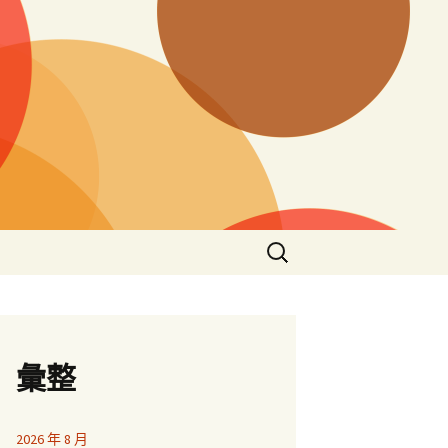
搜
尋
關
鍵
字:
彙整
2026 年 8 月