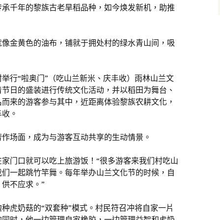
传承千年的黎族古老旱稻品种，如今焕发新机，助推
就像金黄色的油布，铺就于拥处村的绿水青山间，吸
举行“啦奥门”（吃山兰新米、庆丰收）雨林山兰文
着节日的盛装进行传统文化活动，并以稻田为舞台、
名而来的游客参与其中，近距离体验黎族农耕文化，
丰收。
劳作场面，成为与游客互动共享的生动情景。
在家门口就可以吃上旅游饭！“很多游客来我们村吃山
我们一起跳竹竿舞。每年举办山兰文化节的时候，自
供不应求。”
种虎奶菇的“双套种”模式。村民符召冲将自家一片
的同时，他一边管理自家橡胶，一边管理益智和虎奶