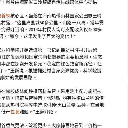
作。图片由海南省白沙黎族自治县融媒体中心提供
包養網
核心区，坐落在海南热带雨林国家公园霸王岭
村落。“这里离县城50多公里，山路十八弯，常年雾
得叮当响，2014年村民人均可支配收入仅4500多
绍，“如今，这里发生了巨大的变化！”
带农业科学院开始选派第一书记到拥处村驻村开展帮
渡江的发源地和国宝海南长臂猿的主要栖息地，生态
同事都在探索开发多元、稳定的绿色致富新路径，让
山’。”王巍说，根据拥处村自身资源优势，科学院提
创收”的发展思路。
民在橡胶成林间种植药材益智，采用测土配方施肥技
兰旱稻，培育益智种苗。“黎族同胞有种植山兰稻的传
记从热科院种库中选取引种‘黑山兰糯’品种，在当地
了低产
包養
难题。”王巍介绍。
稻谷香气更浓、淀粉更少。大家惊喜地看到，价格一