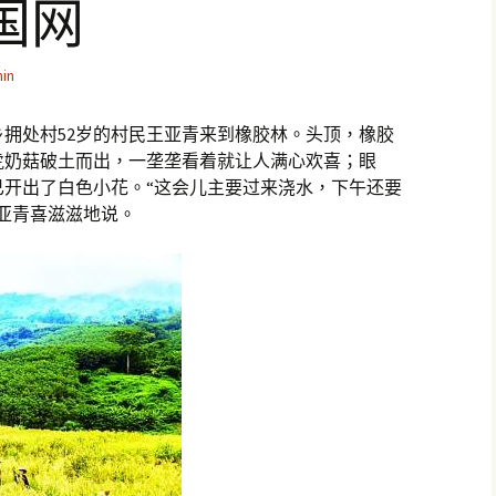
国网
in
拥处村52岁的村民王亚青来到橡胶林。头顶，橡胶
虎奶菇破土而出，一垄垄看着就让人满心欢喜；眼
已开出了白色小花。“这会儿主要过来浇水，下午还要
亚青喜滋滋地说。