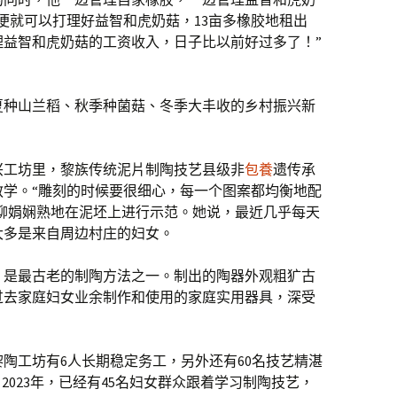
便就可以打理好益智和虎奶菇，13亩多橡胶地租出
管理益智和虎奶菇的工资收入，日子比以前好过多了！”
夏种山兰稻、秋季种菌菇、冬季大丰收的乡村振兴新
兴工坊里，黎族传统泥片制陶技艺县级非
包養
遗传承
教学。“雕刻的时候要很细心，每一个图案都均衡地配
柳娟娴熟地在泥坯上进行示范。她说，最近几乎每天
大多是来自周边村庄的妇女。
，是最古老的制陶方法之一。制出的陶器外观粗犷古
过去家庭妇女业余制作和使用的家庭实用器具，深受
陶工坊有6人长期稳定务工，另外还有60名技艺精湛
2023年，已经有45名妇女群众跟着学习制陶技艺，