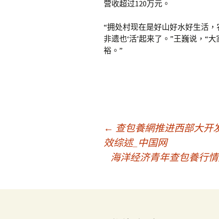
营收超过120万元。
“拥处村现在是好山好水好生活
非遗也‘活’起来了。”王巍说，
裕。”
文
←
查包養網推进西部大开
效综述_中国网
海洋经济青年查包養行情
章
導