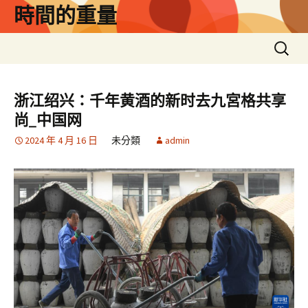
跳
時間的重量
至
主
搜
要
尋
內
關
容
鍵
浙江绍兴：千年黄酒的新时去九宮格共享
字:
尚_中国网
2024 年 4 月 16 日
未分類
admin