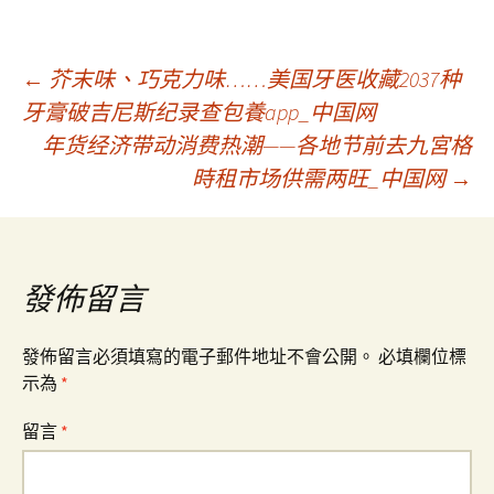
文
←
芥末味、巧克力味……美国牙医收藏2037种
牙膏破吉尼斯纪录查包養app_中国网
年货经济带动消费热潮——各地节前去九宮格
章
時租市场供需两旺_中国网
→
導
覽
發佈留言
發佈留言必須填寫的電子郵件地址不會公開。
必填欄位標
示為
*
留言
*