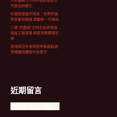
人形機械人OSDER奧斯德台北
汽車加快退化
哈蘭德億嵐升降桌：世界杯讓
世界看到挪威 激勵新一代球員
17歲“老靈魂”文科生鉆研南音
億嵐工廠直營 揣摩宗教體悟哲
學
青海師范年夜學發布智達躲語
秀傳醫院體檢年夜模子
近期留言
尚無留言可供顯示。