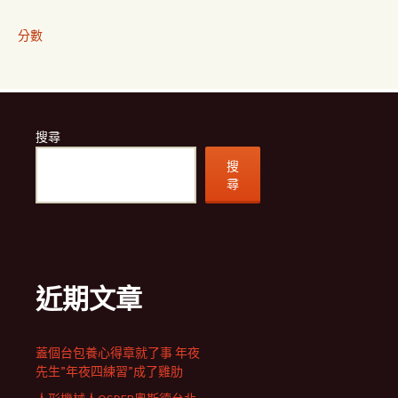
分數
搜尋
搜
尋
近期文章
蓋個台包養心得章就了事 年夜
先生”年夜四練習”成了雞肋