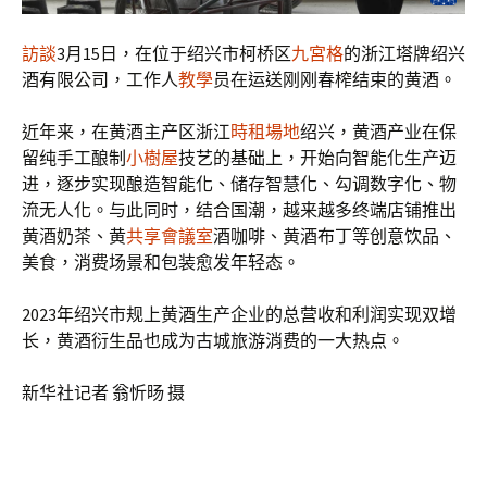
訪談
3月15日，在位于绍兴市柯桥区
九宮格
的浙江塔牌绍兴
酒有限公司，工作人
教學
员在运送刚刚春榨结束的黄酒。
近年来，在黄酒主产区浙江
時租場地
绍兴，黄酒产业在保
留纯手工酿制
小樹屋
技艺的基础上，开始向智能化生产迈
进，逐步实现酿造智能化、储存智慧化、勾调数字化、物
流无人化。与此同时，结合国潮，越来越多终端店铺推出
黄酒奶茶、黄
共享會議室
酒咖啡、黄酒布丁等创意饮品、
美食，消费场景和包装愈发年轻态。
2023年绍兴市规上黄酒生产企业的总营收和利润实现双增
长，黄酒衍生品也成为古城旅游消费的一大热点。
新华社记者 翁忻旸 摄