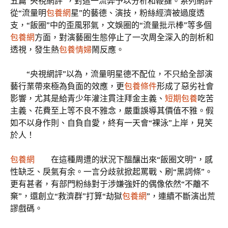
五篇“央視網評”，對這一流弊予以分析和鞭撻。系列網評
從“流量明
包養網
星”的藝德、演技，粉絲經濟被過度透
支，“飯圈”中的歪風邪氣，文娛圈的“流量批示棒”等多個
包養網
方面，對演藝圈生態停止了一次周全深入的剖析和
透視，發生熱
包養情婦
鬧反應。
“央視網評”以為，流量明星德不配位，不只給全部演
藝行業帶來極為負面的效應，更
包養條件
形成了惡劣社會
影響，尤其是給青少年灌注貫注拜金主義、
短期包養
吃苦
主義、花費至上等不良不雅念，嚴重誤導其價值不雅。假
如不以身作則、自負自愛，終有一天會“裸泳”上岸，見笑
於人！
包養網
在這種周遭的狀況下醞釀出來“飯圈文明”，感
性缺乏、戾氣有余。一言分歧就掀起罵戰、刷“黑詞條”。
更有甚者，有部門粉絲對于涉嫌強奸的偶像依然“不離不
棄”，還創立“救濟群”打算“劫獄
包養網
”，連續不斷演出荒
謬戲碼。