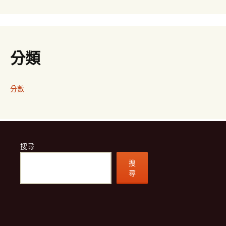
分類
分數
搜尋
搜
尋