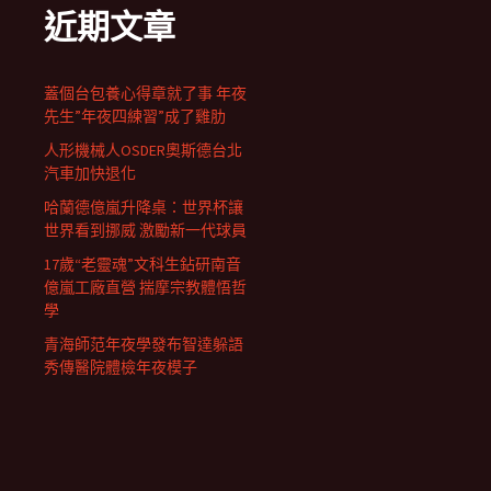
近期文章
蓋個台包養心得章就了事 年夜
先生”年夜四練習”成了雞肋
人形機械人OSDER奧斯德台北
汽車加快退化
哈蘭德億嵐升降桌：世界杯讓
世界看到挪威 激勵新一代球員
17歲“老靈魂”文科生鉆研南音
億嵐工廠直營 揣摩宗教體悟哲
學
青海師范年夜學發布智達躲語
秀傳醫院體檢年夜模子