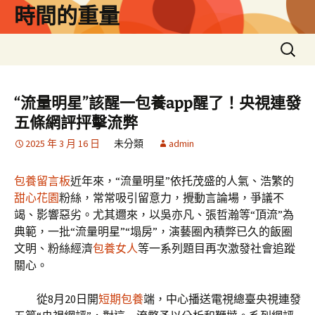
跳
時間的重量
至
主
搜
要
尋
內
關
容
鍵
“流量明星”該醒一包養app醒了！央視連發
字:
五條網評抨擊流弊
2025 年 3 月 16 日
未分類
admin
包養留言板
近年來，“流量明星”依托茂盛的人氣、浩繁的
甜心花園
粉絲，常常吸引留意力，攪動言論場，爭議不
竭、影響惡劣。尤其邇來，以吳亦凡、張哲瀚等“頂流”為
典範，一批“流量明星”“塌房”，演藝圈內積弊已久的飯圈
文明、粉絲經濟
包養女人
等一系列題目再次激發社會追蹤
關心。
從8月20日開
短期包養
端，中心播送電視總臺央視連發