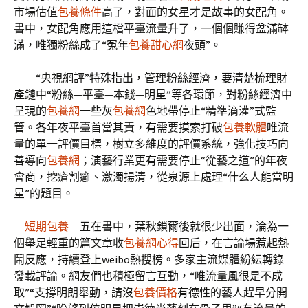
市場估值
包養條件
高了，對面的女星才是故事的女配角。
書中，女配角應用這檔平臺流量升了，一個個賺得盆滿缽
滿，唯獨粉絲成了“冤年
包養甜心網
夜頭”。
“央視網評”特殊指出，管理粉絲經濟，要清楚梳理財
產鏈中“粉絲—平臺—本錢—明星”等各環節，對粉絲經濟中
呈現的
包養網
一些灰
包養網
色地帶停止“精準滴灌”式監
管。各年夜平臺首當其責，有需要摸索打破
包養軟體
唯流
量的單一評價目標，樹立多維度的評價系統，強化技巧向
善導向
包養網
；演藝行業更有需要停止“從藝之道”的年夜
會商，挖瘡割癰、激濁揚清，從泉源上處理“什么人能當明
星”的題目。
短期包養
五在書中，葉秋鎖爾後就很少出面，淪為一
個舉足輕重的篇文章收
包養網心得
回后，在言論場惹起熱
鬧反應，持續登上weibo熱搜榜。多家主流媒體紛紜轉錄
發載評論。網友們也積極留言互動，“唯流量風很是不成
取”“支撐明朗舉動，請沒
包養價格
有德性的藝人趕早分開