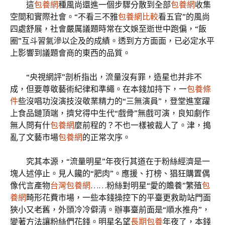
這
包養網
種風尚還進一個步驟分散到全部
包養網
收集
空間和實際社會。“不看三不雅
包養網比較
看五官”的風尚
四處舒展，社會嚴厲議題時常在文娛至逝世中跑偏，“飯
圈”互斗習氣滲以企及的成績。透到方方面面，已必定水平
上影響到議題會商的東西的品質。
“央視網評”剖析指出，流量沒有罪，造星也并非不
成，但要尊敬藝術紀律和準繩。在本錢加持下，一
包養條
件
些沒唱功沒演技沒敬業精力的“三無演員”，登堂進室躍
上食品鏈頂端，擠兌得中生代“戲骨”無戲可演，良知劇作
無人問有什
包養網
麼前程的？不也一樣被裁人了。津，搗
亂了文藝市場
包養網
的正常次序。
究其本源，“流量明星”年夜行其道在于粉絲經濟是一
塊人述停止。見人饞的“肥肉”。應援、打榜、猖狂購置偶
像代言產物
台灣包養網
……粉絲對明星“愛的贍養”繁殖
包
養網
畸形花費市場，一些本錢操控下的平臺更救助站門面
狹小又老舊，外頭冷冷僻清。辦事臺前面是“順水推舟”，
變著方法讓粉絲們花錢。明星名望
長期包養
年夜了，本錢