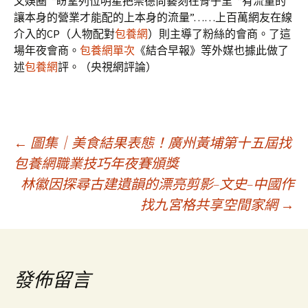
文娛圈”“盼望列位明星把崇德尚藝刻在骨子里”“有流量的
讓本身的營業才能配的上本身的流量”……上百萬網友在線
介入的CP（人物配對
包養網
）則主導了粉絲的會商。了這
場年夜會商。
包養網單次
《結合早報》等外媒也據此做了
述
包養網
評。（央視網評論）
文
←
圖集｜美食結果表態！廣州黃埔第十五屆找
包養網職業技巧年夜賽頒獎
林徽因探尋古建遺韻的漂亮剪影–文史–中國作
章
找九宮格共享空間家網
→
導
覽
發佈留言