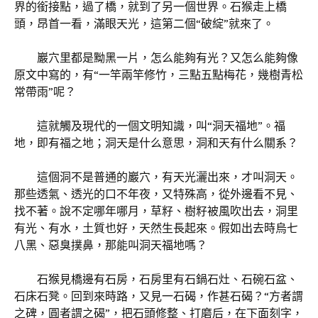
界的銜接點，過了橋，就到了另一個世界。石猴走上橋
頭，昂首一看，滿眼天光，這第二個“破綻”就來了。
巖穴里都是黝黑一片，怎么能夠有光？又怎么能夠像
原文中寫的，有“一竿兩竿修竹，三點五點梅花，幾樹青松
常帶雨”呢？
這就觸及現代的一個文明知識，叫“洞天福地”。福
地，即有福之地；洞天是什么意思，洞和天有什么關系？
這個洞不是普通的巖穴，有天光灑出來，才叫洞天。
那些透氣、透光的口不年夜，又特殊高，從外邊看不見、
找不著。說不定哪年哪月，草籽、樹籽被風吹出去，洞里
有光、有水，土質也好，天然生長起來。假如出去時烏七
八黑、惡臭撲鼻，那能叫洞天福地嗎？
石猴見橋邊有石房，石房里有石鍋石灶、石碗石盆、
石床石凳。回到來時路，又見一石碣，作甚石碣？“方者謂
之碑，圓者謂之碣”，把石頭修整、打磨后，在下面刻字，