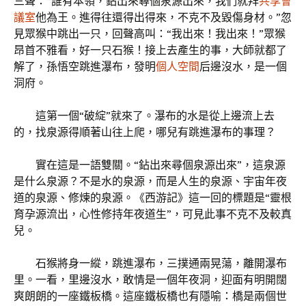
三聲：“誰有本領，鉆出來尋個泉源出來，我們就拜
共享會
議室
他為王。進得往還得出得來，不克不及毀傷身材。”忽
見眾猴中跳出一只，回聲高叫：“我出來！我出來！”眾猴
昂首不雅看，好一只石猴！接上去產生的事，大師就都了
解了，孫悟空跳進瀑布，發明
個人空間
后邊沒水，是一個
洞府。
這第一個“破綻”就來了。瀑布的水是從上邊流上去
的，找泉源得順著山往上爬，哪兒有跳進瀑布的事理？
實在這是一語雙關。“鉆出來尋個泉源出來”，這泉源
是什么泉源？不是水的泉源，而是人生的泉源、宇宙年夜
道的泉源、修煉的泉源。《西游記》這一回的標題是“靈根
育孕源流出，心性修持年夜道生”，可見此事不克不及較真
兒。
石猴將身一縱，跳進瀑布，三撲通兩晃蕩，離開瀑布
里。一看，里邊沒水，敢情是一個年夜洞，迎面有明開闊
爽朗朗的一座鐵板橋。這座鐵板橋也有隱喻：橋是兩個世