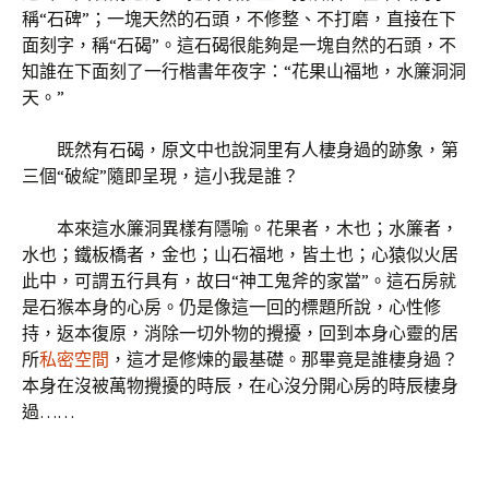
稱“石碑”；一塊天然的石頭，不修整、不打磨，直接在下
面刻字，稱“石碣”。這石碣很能夠是一塊自然的石頭，不
知誰在下面刻了一行楷書年夜字：“花果山福地，水簾洞洞
天。”
既然有石碣，原文中也說洞里有人棲身過的跡象，第
三個“破綻”隨即呈現，這小我是誰？
本來這水簾洞異樣有隱喻。花果者，木也；水簾者，
水也；鐵板橋者，金也；山石福地，皆土也；心猿似火居
此中，可謂五行具有，故曰“神工鬼斧的家當”。這石房就
是石猴本身的心房。仍是像這一回的標題所說，心性修
持，返本復原，消除一切外物的攪擾，回到本身心靈的居
所
私密空間
，這才是修煉的最基礎。那畢竟是誰棲身過？
本身在沒被萬物攪擾的時辰，在心沒分開心房的時辰棲身
過……