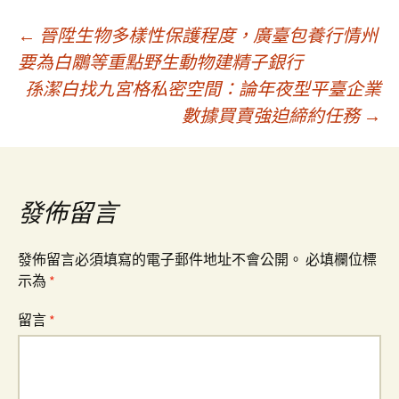
文
←
晉陞生物多樣性保護程度，廣臺包養行情州
要為白鷴等重點野生動物建精子銀行
孫潔白找九宮格私密空間：論年夜型平臺企業
章
數據買賣強迫締約任務
→
導
覽
發佈留言
發佈留言必須填寫的電子郵件地址不會公開。
必填欄位標
示為
*
留言
*