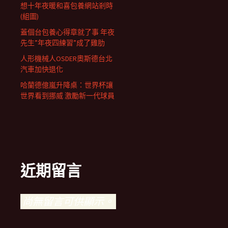
想十年夜暖和喜包養網站剎時
(組圖)
蓋個台包養心得章就了事 年夜
先生”年夜四練習”成了雞肋
人形機械人OSDER奧斯德台北
汽車加快退化
哈蘭德億嵐升降桌：世界杯讓
世界看到挪威 激勵新一代球員
近期留言
尚無留言可供顯示。