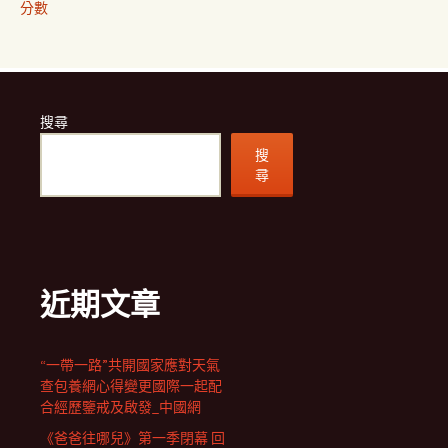
分數
搜尋
搜
尋
近期文章
“一帶一路”共開國家應對天氣
查包養網心得變更國際一起配
合經歷鑒戒及啟發_中國網
《爸爸往哪兒》第一季閉幕 回