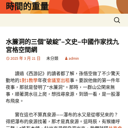
跳
時間的重量
至
主
搜
要
尋
內
關
容
鍵
水簾洞的三個“破綻”–文史–中國作家找九
字:
宮格空間網
2025 年 3 月 21 日
未分類
admin
讀過《西游記》的讀者都了解，孫悟空做了不少驚天
動地的
1對1教學
年夜
會議室出租
事。要說他做的第一件年
夜事，那就是發明了“水簾洞”。那時，一群山公閑來無
事，順著澗水往上爬，想找尋泉源，到頭一看，是一股瀑
布飛泉。
實在這也不算真泉源——瀑布的水又是從哪兒來的？
得把瀑布的泉源找著，那才是真泉源。這時辰，有猴連呼