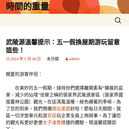
跳
時間的重量
至
主
搜
要
尋
內
關
容
鍵
武陵源溫馨提示：五一假換屋期游玩留意
字:
這些！
2024 年 3 月 28 日
未分類
admin
親愛的游客伴侶：
在美妙的五一假期，接待你們選擇離開素有“擴展的盆
景、減少的仙境”佳譽之稱的張家界武陵源景區（張家界國
度叢林公園）觀光。在這清風溫暖、綠色襯著的季候，為
了您的到來，我們預備
傑出家庭
好啦！節每日天期間，我
區一切涉旅單元和游
京廷
玩企業全員上崗辦事。為了讓您
的觀光有更好更便
太子凌霄樓
捷的體驗，現溫馨提醒如