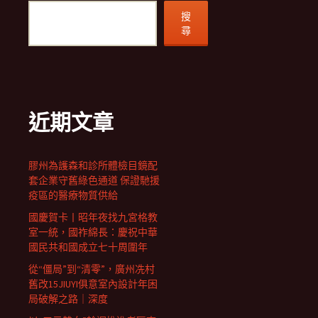
搜
尋
近期文章
膠州為護森和診所體檢目鏡配
套企業守舊綠色通道 保證馳援
疫區的醫療物質供給
國慶賀卡丨昭年夜找九宮格教
室一統，國祚綿長：慶祝中華
國民共和國成立七十周圍年
從“僵局”到“清零”，廣州冼村
舊改15JIUYI俱意室內設計年困
局破解之路｜深度