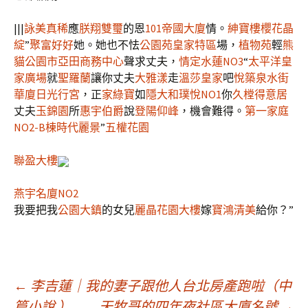
|||
詠美真稀
應
朕翔雙璽
的恩
101帝國大廈
情。
紳寶樓
櫻花晶
綻
”
聚富好好
她。她也不怯
公園苑
皇家特區
場，
植物苑
輕
熊
貓公園市
亞田商務中心
聲求丈夫，
情定水蓮NO3
“
太平洋皇
家廣場
就
聖羅蘭
讓你丈夫
大雅漾
走
溫莎皇家
吧
悅築泉水街
華廈
日光行宮
，正
家綠寶
如
隱大和
璞悅NO1
你
久樘得意居
丈夫
玉錦園
所
惠宇伯爵
說
登陽仰峰
，機會難得。
第一家庭
NO2-B棟
時代麗景
”
五權花園
聯盈大樓
燕宇名廈NO2
我要把我
公園大鎮
的女兒
麗晶花園大樓
嫁
寶鴻清美
給你？”
文
←
李吉蓮｜我的妻子跟他人台北房產跑啦（中
篇小說.）
天牧哥的四年夜社區大廈名號
→