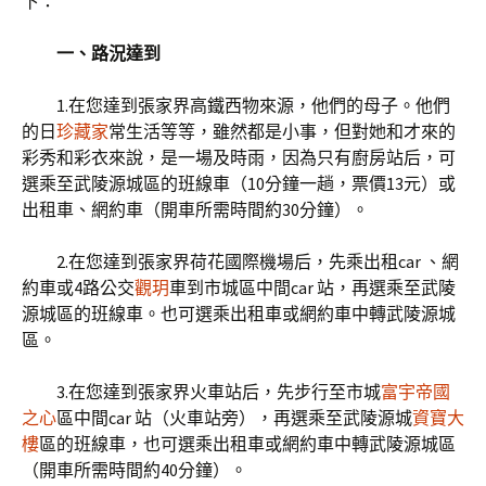
下：
一、路況達到
1.在您達到張家界高鐵西物來源，他們的母子。他們
的日
珍藏家
常生活等等，雖然都是小事，但對她和才來的
彩秀和彩衣來說，是一場及時雨，因為只有廚房站后，可
選乘至武陵源城區的班線車（10分鐘一趟，票價13元）或
出租車、網約車（開車所需時間約30分鐘）。
2.在您達到張家界荷花國際機場后，先乘出租car 、網
約車或4路公交
觀玥
車到市城區中間car 站，再選乘至武陵
源城區的班線車。也可選乘出租車或網約車中轉武陵源城
區。
3.在您達到張家界火車站后，先步行至市城
富宇帝國
之心
區中間car 站（火車站旁），再選乘至武陵源城
資寶大
樓
區的班線車，也可選乘出租車或網約車中轉武陵源城區
（開車所需時間約40分鐘）。