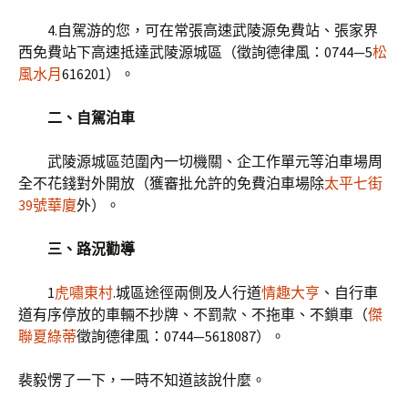
4.自駕游的您，可在常張高速武陵源免費站、張家界
西免費站下高速抵達武陵源城區（徵詢德律風：0744—5
松
風水月
616201）。
二、自駕泊車
武陵源城區范圍內一切機關、企工作單元等泊車場周
全不花錢對外開放（獲審批允許的免費泊車場除
太平七街
39號華廈
外）。
三、路況勸導
1
虎嘯東村
.城區途徑兩側及人行道
情趣大亨
、自行車
道有序停放的車輛不抄牌、不罰款、不拖車、不鎖車（
傑
聯夏綠蒂
徵詢德律風：0744—5618087）。
裴毅愣了一下，一時不知道該說什麼。