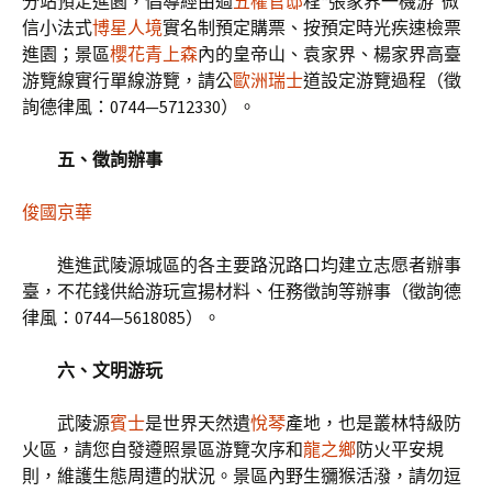
分站預定進園，倡導經由過
五權官邸
程“張家界一機游”微
信小法式
博星人境
實名制預定購票、按預定時光疾速檢票
進園；景區
櫻花青上森
內的皇帝山、袁家界、楊家界高臺
游覽線實行單線游覽，請公
歐洲瑞士
道設定游覽過程（徵
詢德律風：0744—5712330）。
五、徵詢辦事
俊國京華
進進武陵源城區的各主要路況路口均建立志愿者辦事
臺，不花錢供給游玩宣揚材料、任務徵詢等辦事（徵詢德
律風：0744—5618085）。
六、文明游玩
武陵源
賓士
是世界天然遺
悅琴
產地，也是叢林特級防
火區，請您自發遵照景區游覽次序和
龍之鄉
防火平安規
則，維護生態周遭的狀況。景區內野生獼猴活潑，請勿逗