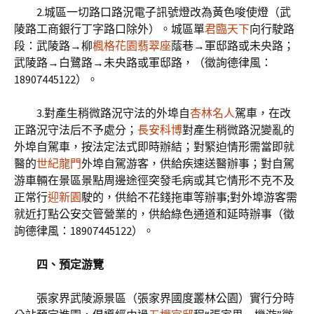
2.城區一切路口路況電子訊號燈改為黃色唆使燈（武
陵路工商銀行丁字路口除外）。城區單
君臨天下
向行駛路
段：武陵路→柳
楓格花園翡翠座
蔭巷→軍邸路或未央路；
武陵路→白鷺路→未央路或軍邸路，（徵詢德律風：
18907445122）。
3.對產生稍微路況守法的外埠自
杏林名人
駕車，在改
正路況守法后不予處分；
長安科博
對產生稍微路況變亂的
外埠自駕車，按法定法式即時辦結；對緊迫情形需當即就
醫的
世紀龍門
外埠自駕游客，供給疾速送醫辦事；對自駕
游車輛在景區景點周邊途徑突發毛病或其它情形不克不及
正常行
迎新園
駛的，供給不花錢拖車等辦事;對外埠游客需
就近打點公安交管營業的，供給綠色通道和延時辦事（徵
詢德律風：18907445122）。
四、預定游覽
張家界武陵源景區（張家界國度叢林公園）實行分時