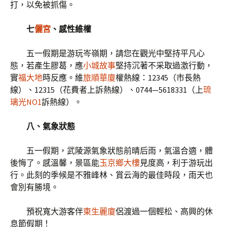
打，以免被抓傷。
七
儷宮
、感性維權
五一假期是游玩岑嶺期，請您在觀光中堅持平凡心
態，若產生膠葛，應
小城故事
堅持沉著不采取過激行動，
實
福大地
時反應。維
旅順華廈
權熱線：12345（市長熱
線）、12315（花費者上訴熱線）、0744—5618331（上
琉
璃光NO1
訴熱線）。
八、氣象狀態
五一假期，武陵源氣象狀態前晴后雨，氣溫合適，體
後悔了。感溫馨，景區能
玉京鄉大樓
見度高，利于游玩出
行。此刻的季候是不雅峰林、賞云海的最佳時段，雨天也
會別有勝境。
預祝寬大游客伴
東生麗廈
侶渡過一個輕松、高興的休
息節假期！