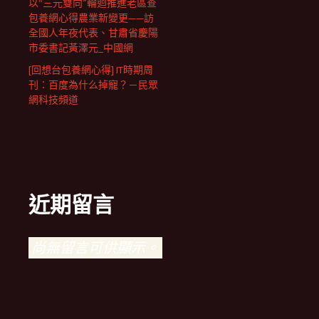
以“三元雙向”輪迴推進老區查
包養網心得農業新變更——訪
全國人年夜代表、甘肅省慶陽
市委書記黃澤元_中國網
[回想台包養網心得] IT時期周
刊：百度為什么掉寵？－民眾
網科技頻道
近期留言
尚無留言可供顯示。