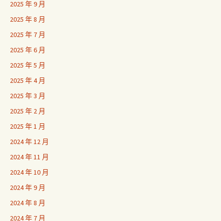
2025 年 9 月
2025 年 8 月
2025 年 7 月
2025 年 6 月
2025 年 5 月
2025 年 4 月
2025 年 3 月
2025 年 2 月
2025 年 1 月
2024 年 12 月
2024 年 11 月
2024 年 10 月
2024 年 9 月
2024 年 8 月
2024 年 7 月