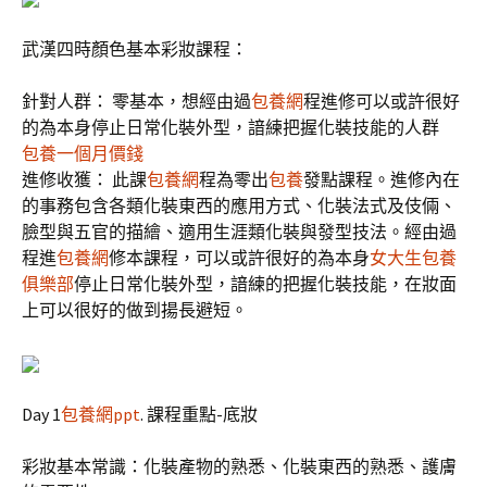
武漢四時顏色基本彩妝課程：
針對人群： 零基本，想經由過
包養網
程進修可以或許很好
的為本身停止日常化裝外型，諳練把握化裝技能的人群
包養一個月價錢
進修收獲： 此課
包養網
程為零出
包養
發點課程。進修內在
的事務包含各類化裝東西的應用方式、化裝法式及伎倆、
臉型與五官的描繪、適用生涯類化裝與發型技法。經由過
程進
包養網
修本課程，可以或許很好的為本身
女大生包養
俱樂部
停止日常化裝外型，諳練的把握化裝技能，在妝面
上可以很好的做到揚長避短。
Day 1
包養網ppt
. 課程重點-底妝
彩妝基本常識：化裝產物的熟悉、化裝東西的熟悉、護膚