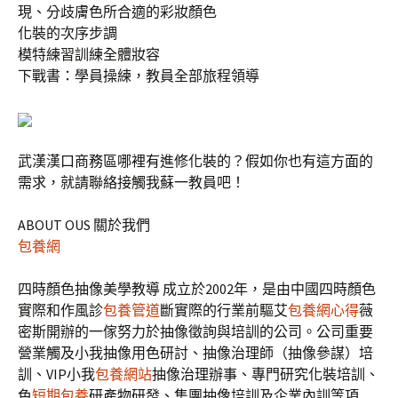
現、分歧膚色所合適的彩妝顏色
化裝的次序步調
模特練習訓練全體妝容
下戰書：學員操練，教員全部旅程領導
武漢漢口商務區哪裡有進修化裝的？假如你也有這方面的
需求，就請聯絡接觸我蘇一教員吧！
ABOUT OUS 關於我們
包養網
四時顏色抽像美學教導 成立於2002年，是由中國四時顏色
實際和作風診
包養管道
斷實際的行業前驅艾
包養網心得
薇
密斯開辦的一傢努力於抽像徵詢與培訓的公司。公司重要
營業觸及小我抽像用色研討、抽像治理師（抽像參謀）培
訓、VIP小我
包養網站
抽像治理辦事、專門研究化裝培訓、
色
短期包養
研產物研發、集團抽像培訓及企業內訓等項