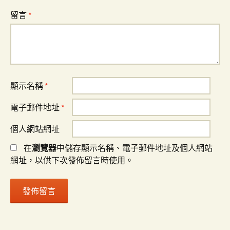
留言
*
顯示名稱
*
電子郵件地址
*
個人網站網址
在
瀏覽器
中儲存顯示名稱、電子郵件地址及個人網站
網址，以供下次發佈留言時使用。