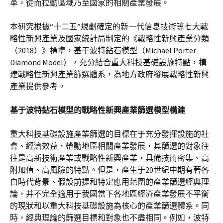
革，從而拉動區域乃至國家的相關產業發展。
本研究根據“十二五”規劃確定的新一代信息技術等七大戰
略性新興產業及國家統計局制定的《戰略性新興產業分類
（2018）》標準，基于波特鉆石模型（Michael Porter
Diamond Model），充分結合重大科技基礎設施特點，構
建戰略性新興產業篩選體系，為地方政府發展戰略性新興
產業提供參考。
基于波特鉆石模型的戰略性新興產業篩選模型構建
重大科技基礎設施產業篩選的目標在于充分發揮設施的社
會、經濟效益，帶動地區相關產業發展，其篩選的對象往
往是高新技術產業或戰略性新興產業，具備技術密集、高
附加值、高風險的特點。但是，產生于20世紀中期有著各
自時代背景、假設前提和特定應用范圍的產業篩選經典理
論，并不完全適用于我國當下各地區經濟產業發展不平衡
的現狀和以重大科技基礎設施為核心的產業篩選體系。同
時，經典理論的篩選目標和對象也不盡相同。例如，波特