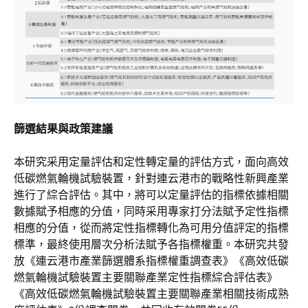
篩選結果與政策建議
本研究采用定量評估和定性轉定量的評估方式，面向高效
低碳燃氣輪機試驗裝置，針對連云港市的戰略性新興產業
進行了綜合評估。其中，將可以定量評估的指標依據相關
數據賦予相應的分值，同時采用專家打分法賦予定性指標
相應的分值，從而將定性指標轉化為可用分值評定的指標
標準，最終使用層次分析法賦予各指標權重。本研究共發
放《連云港市產業篩選體系指標權重調查表》《高效低碳
燃氣輪機試驗裝置主要關聯產業定性指標綜合評估表》
《高效低碳燃氣輪機試驗裝置主要關聯產業相關技術成熟