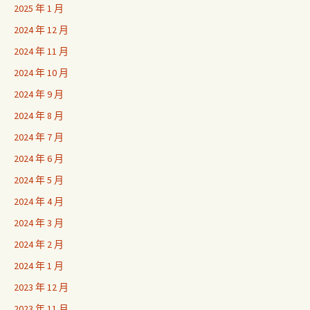
2025 年 1 月
2024 年 12 月
2024 年 11 月
2024 年 10 月
2024 年 9 月
2024 年 8 月
2024 年 7 月
2024 年 6 月
2024 年 5 月
2024 年 4 月
2024 年 3 月
2024 年 2 月
2024 年 1 月
2023 年 12 月
2023 年 11 月