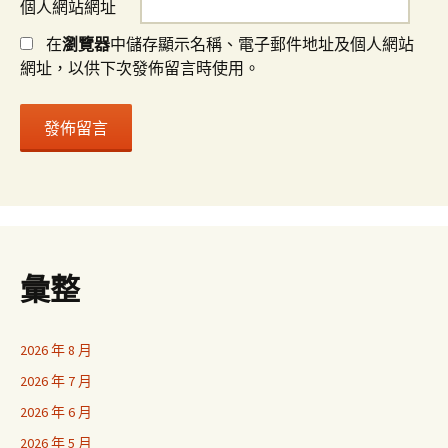
個人網站網址
在
瀏覽器
中儲存顯示名稱、電子郵件地址及個人網站
網址，以供下次發佈留言時使用。
彙整
2026 年 8 月
2026 年 7 月
2026 年 6 月
2026 年 5 月