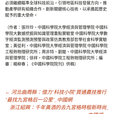
必須繼續瞄準全球科技前沿，引領地區科技發展方向，推
動產學研有組織合作，創新關鍵核心技術，以承擔起歷史
賦予的重大使命。
（作者：張玲玲，中國科學院大學經濟與管理學院 中國科
學院大數據挖掘與知識管理重點實驗室 中國科學院大學數
字經濟監測預測預警與政策仿真教育部哲學社會科學實驗
室；黃從利，中國科學院大學經濟與管理學院 中國科學院
工程熱物理研究所；周非特、劉龍，中國科學院大學經濟
與管理學院；徐祥，中國科學院工程熱物理研究所；編
審：楊柳春；《中國科學院院刊》供稿）
文
←
河北曲周縣：借力“科技小院”買通農技推行
“最找九宮格后一公里”_中國網
浙江紹興：千年黃酒的去九宮格時租新時尚_
章