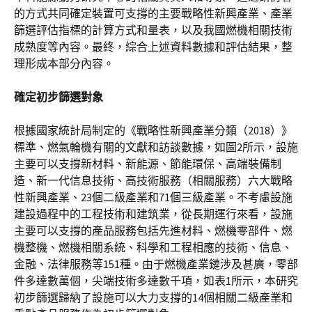
的方式共同確定裝置可支撐的主要戰略性新興產業、產業
篩選評估指標的計算方式和量表，以及我國燃機相關技術
成熟度等內容。最終，綜合上述資料數據和評估結果，整
理形成本部分內容。
確定初步篩選對象
根據國家統計局制定的《戰略性新興產業分類（2018）》
標準、燃氣輪機有關的文獻和訪談數據，如圖2所示，設施
主要可以支撐新材料、新能源、節能環保、高端裝備制
造、新一代信息技術、高技術服務（相關服務）六大戰略
性新興產業、23個二級產業和71個三級產業。不考慮設施
建設過程中的工程技術和建筑業，從長期運行來看，設施
主要可以支撐的產品服務包括先進材料、燃機零部件、燃
機整機、燃機相關系統、科學和工程相應的技術、信息、
金融、法律服務等151種。由于燃機產業鏈涉及甚廣，零部
件多達數萬個，尖端技術多達數千項，如表1所示，本研究
初步篩選歸納了設施可以大力支撐的14個相關二級產業和