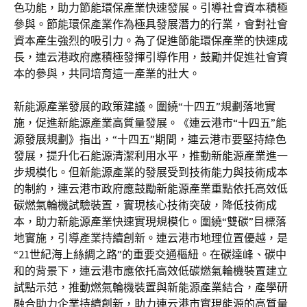
色功能，助力節能環保產業快速發展。引導社會資本積極
參與。節能環保產業作為極具發展潛力的行業，會對社會
資本產生強烈的吸引力。為了促進節能環保產業的快速成
長，連云港政府應積極發揮引導作用，鼓勵并促進社會資
本的參與，共同培育這一產業的壯大。
新能源產業發展的政策建議。圍繞“十四五”規劃落地實
施，促進新能源產業高質量發展。《連云港市“十四五”能
源發展規劃》指出，“十四五”期間，連云港市要堅持綠色
發展，提升化石能源清潔利用水平，推動新能源產業進一
步規模化。但新能源產業的發展受到技術能力與技術成本
的制約，連云港市政府應鼓勵新能源產業重點依托高效低
碳燃氣輪機試驗裝置，實現核心技術突破，降低技術成
本，助力新能源產業快速實現規模化。圍繞“雙碳”目標落
地實施，引導產業持續創新。連云港市地理位置優越，是
“21世紀海上絲綢之路”的重要交通樞紐。在碳達峰、碳中
和的背景下，連云港市應依托高效低碳燃氣輪機裝置建立
試點示范，推動燃氣輪機裝置與新能源產業結合，產學研
融合助力企業持續創新，助力連云港市實現能源的高質量