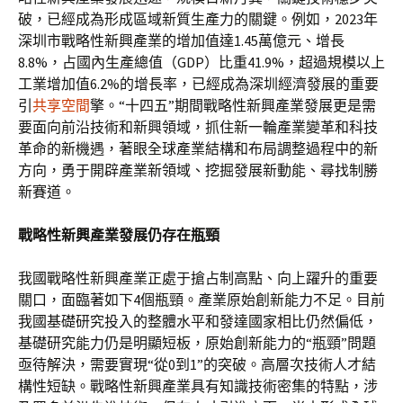
破，已經成為形成區域新質生產力的關鍵。例如，2023年
深圳市戰略性新興產業的增加值達1.45萬億元、增長
8.8%，占國內生產總值（GDP）比重41.9%，超過規模以上
工業增加值6.2%的增長率，已經成為深圳經濟發展的重要
引
共享空間
擎。“十四五”期間戰略性新興產業發展更是需
要面向前沿技術和新興領域，抓住新一輪產業變革和科技
革命的新機遇，著眼全球產業結構和布局調整過程中的新
方向，勇于開辟產業新領域、挖掘發展新動能、尋找制勝
新賽道。
戰略性新興產業發展仍存在瓶頸
我國戰略性新興產業正處于搶占制高點、向上躍升的重要
關口，面臨著如下4個瓶頸。產業原始創新能力不足。目前
我國基礎研究投入的整體水平和發達國家相比仍然偏低，
基礎研究能力仍是明顯短板，原始創新能力的“瓶頸”問題
亟待解決，需要實現“從0到1”的突破。高層次技術人才結
構性短缺。戰略性新興產業具有知識技術密集的特點，涉