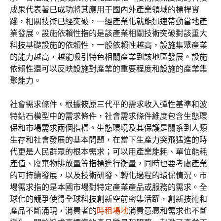
成果代表著已成功將其應用于國內外產業領域的標桿實
踐，相關技術已經突破，一經產業化就能迅速帶動當地產
業發展。設施依賴性指的是該產業相關技術突破對該重大
科技基礎設施的依賴性，一般依賴性越高，設施集聚產業
的能力越高，越能吸引特色相關產業到該地區發展。設施
依賴性還可以反映設施對產業的重要程度和設施的產業集
聚能力。
社會需求條件。根據筱原三代平的需求收入彈性基準和波
特鉆石模型中的需求條件，社會需求條件維度包含生態環
保和市場需求兩個指標。生態環境及其保護是關系到人類
生存和社會發展的基本問題，在當下生產力突飛猛進的時
代更是人民群眾的根本需求；可以用產業能耗、單位能耗
產值、廢棄物排放量等指標進行衡量，同時也要考慮產業
的可持續發展，以及技術研發、轉化過程的環保情況。市
場需求指的是本國市場對特定產業產品或服務的需求。全
球化的競爭使得全球科技創新空前密集活躍，創新技術和
產品不斷涌現，消費者的
時租場地
消費意愿和需求也不斷