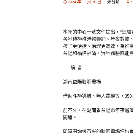
2024 年 11 月 20 日
未分類
a
本年的中心一號文件提出，“連續
各地積極推進物聯網、年夜數據
孩子更便捷、治理更高效，為推
益陽和福建福清，實地體驗賦能
——編 者
湖南益陽聰明農場
借助斗極導航、無人農機等，35
前不久，在湖南省益陽市年夜通
開鐮。
間隔田塊幾百米的聰明農場把持