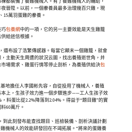
每棟都裝備了養雞機械人。有了養雞機械人的輔助，
年夜晉陞。以前，一個豢養員最多治理幾百只雞，現
、15萬羽蛋雞的豢養。
技巧
包養網
中的一項，它的另一主要效能是天生雞籠
法供給迷信根據。
頭，還布設了浩繁傳感器。每當它顛末一個雞籠，就會
據，主動天生周遭的狀況云圖，找出養殖逝世角，并
合市場需求、雞蛋行情等停止剖析，為養殖供給決
包
殖基地擔任人李國彬先容，自從投用了機械人，養殖
基本上，生孩子效力進一個步驟進步——工人生孩子效
%，料蛋比從2.2%降落到2.04%。得益于“題目雞”的實
料60萬斤。
郎”，到此刻發布能查找題目、巡檢裝備、剖析決議計劃
養雞機械人的效能研發回在不竭拓展。“將來的蛋雞養