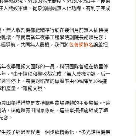
歧的機械狀況、分歧的泥土硬度、分歧的操縱手，後果
擔任人熊姣軍說，從泉源開端無人化功課，有利于完成
域，無人收割機都能精準行駛在幾個月前無人插秧機
被軋壞。華南農業年夜學工程學院副院長胡煉先容：
的斗極導航，共同無人農機，我們將
包養網排名
誤差把
業年夜學羅錫文團隊的一員，科研團隊曾經在這里停
多年。“由于插秧和機收都完成了無人農機功課，后一
途徑停止，農機對稻苗的碾壓率由40%降至10%擺
和產量。”羅錫文說。
類農田舉措措施是支持聰明農場運轉的主要裝備。“這
測站，遠處還有田間景象站，這些舉措措施組成了聰
先容。
得生孩子經過歷程進一個步驟精緻化。“多光譜相機疾