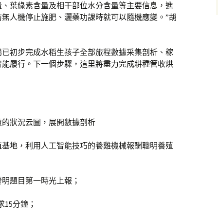
量、葉綠素含量及相干部位水分含量等主要信息，進
防無人機停止施肥、灑藥功課時就可以隨機應變。”胡
場已初步完成水稻生孩子全部旅程數據采集剖析、稼
智能履行。下一個步驟，這里將盡力完成耕種管收烘
遭的狀況云圖，展開數據剖析
殖基地，利用人工智能技巧的養雞機械報酬聰明養殖
發明題目第一時光上報；
求15分鐘；