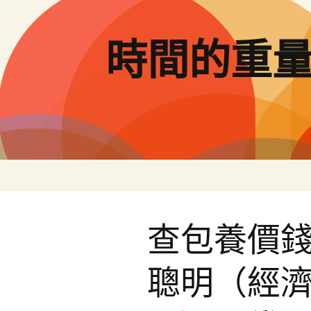
跳
至
主
時間的重
要
內
容
查包養價
聰明（經濟