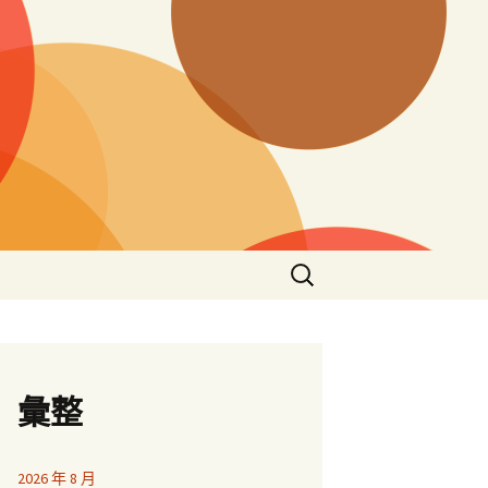
搜
尋
關
鍵
字:
彙整
2026 年 8 月