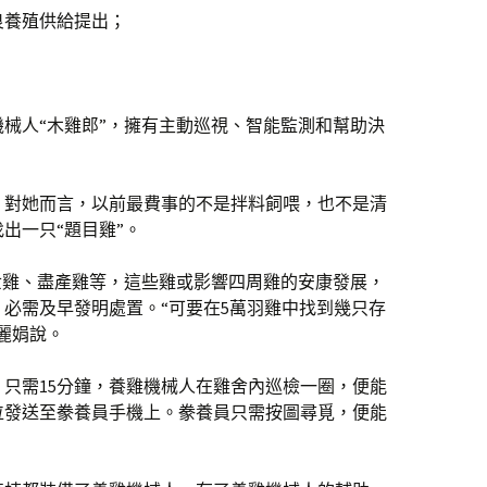
良養殖供給提出；
械人“木雞郎”，擁有主動巡視、智能監測和幫助決
。對她而言，以前最費事的不是拌料飼喂，也不是清
出一只“題目雞”。
世雞、盡產雞等，這些雞或影響四周雞的安康發展，
必需及早發明處置。“可要在5萬羽雞中找到幾只存
麗娟說。
只需15分鐘，養雞機械人在雞舍內巡檢一圈，便能
位發送至豢養員手機上。豢養員只需按圖尋覓，便能