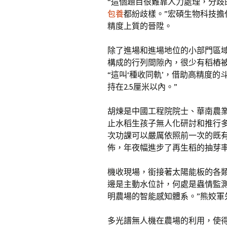
“這個題目很難靠人力處理，分
包養
都紛歧樣。”宏碩生物科技
精度上質的晉陞。
除了進場和進場地位的小部門區
構成的行列間隙內，很少有稻樁
“這叫‘種收同軌’，借助高精度
持在2.5厘米以內。”
胡煉是中國工程院院士、華南農
止水稻生孩子無人化研討和推行
次功課可以嚴厲依照前一次的既有
佈，年夜幅進步了再生稻的抽芽率
機收現場，銜接著太陽能板的各
邊是主動水位計，何處是蟲情監
明農場的智能感知體系。”熊姣軍
多光譜無人機在農場的利用，使