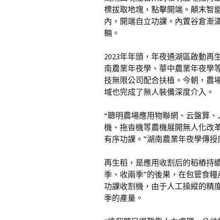
標拔取地塊，點擊開端。顛末智
內，開端自立功課。內置谷倉漸
輛。
2023年年頭，年夜通湖區啟動再
南農業年夜學、華中農業年夜學
技無限公司配合扶植。今朝，農場
域也完成了無人裝備深度介入。
“聰明農場應用物聯網、云盤算
機、拖沓機等農機展開無人化改
有序功課。”湖南農業年夜學傳授
再生稻，是應用收割后的稻樁持
季、收兩季”的後果，在包管食
功課收割機，由于人工操縱的精
季的產量。