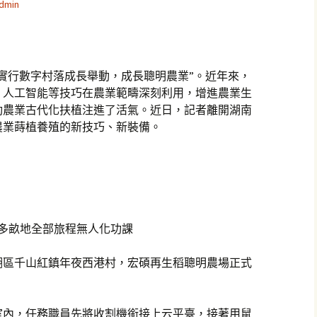
dmin
實行數字村落成長舉動，成長聰明農業”。近年來，
、人工智能等技巧在農業範疇深刻利用，增進農業生
動農業古代化扶植注進了活氣。近日，記者離開湖南
農業蒔植養殖的新技巧、新裝備。
0多畝地全部旅程無人化功課
湖區千山紅鎮年夜西港村，宏碩再生稻聰明農場正式
室內，任務職員先將收割機銜接上云平臺，接著用鼠