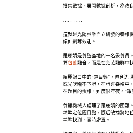
搜集數據、展開數據剖析，為改
…………
這就是光陽蛋業自立研發的養雞機
議計劃等效能。
羅麗娟是養殖基地的一名豢養員
算
包養
雞舍，而是在茫茫雞群中找
羅麗娟口中的“題目雞”，包含逝
或光吃糧不下蛋，在蛋雞養殖中，
在題目的蛋雞，難度很年夜。”羅
養雞機械人處理了羅麗娟的困難。
精準定位題目點，隨后敏捷將地
精準找到、實時處置。