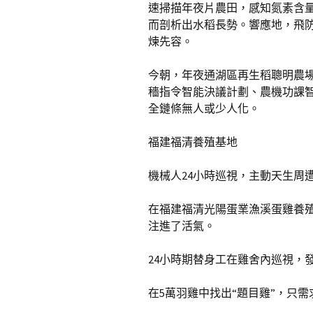
速掃描年夜片農田，感知氮素含
而剖析出水稻長勢。響應地，飛
煉先容。
今朝，年夜通湖區再生稻聰明農
穡指令智能決議計劃、農機功課
全鏈條無人或少人化。
福建福清養殖基地
機械人24小時巡視，主動天生周
在福建福清光陽蛋業漁溪蛋雞養
注進了活氣。
24小時期替身工在雞舍內巡視，
在5萬羽雞中找出“題目雞”，只需