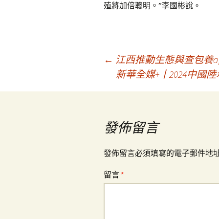
殖將加倍聰明。”李國彬說。
文
←
江西推動生態與查包養a
新華全媒+丨2024中
章
導
發佈留言
覽
發佈留言必須填寫的電子郵件地
留言
*