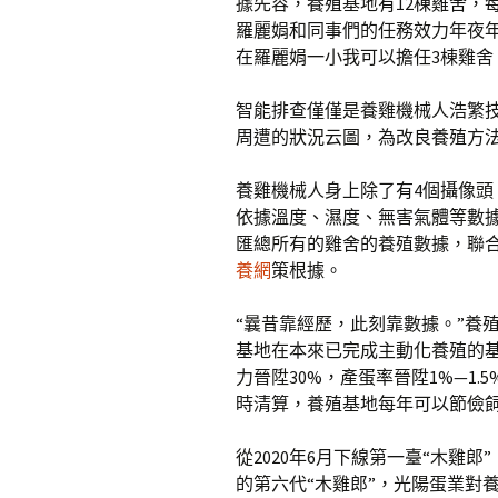
據先容，養殖基地有12棟雞舍，
羅麗娟和同事們的任務效力年夜
在羅麗娟一小我可以擔任3棟雞舍
智能排查僅僅是養雞機械人浩繁
周遭的狀況云圖，為改良養殖方
養雞機械人身上除了有4個攝像
依據溫度、濕度、無害氣體等數
匯總所有的雞舍的養殖數據，聯
養網
策根據。
“曩昔靠經歷，此刻靠數據。”養
基地在本來已完成主動化養殖的
力晉陞30%，產蛋率晉陞1%—1.5
時清算，養殖基地每年可以節儉飼
從2020年6月下線第一臺“木雞
的第六代“木雞郎”，光陽蛋業對