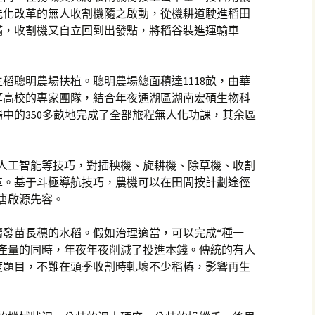
能化改革的無人收割機隨之啟動，從機耕道駛進稻田
滿，收割機又自立回到出發點，將稻谷裝進運輸車
生稻聰明農場扶植。聰明農場總面積達1118畝，由華
等高校的專家團隊，結合年夜通湖區湖南宏碩生物科
中的350多畝地完成了全部旅程無人化功課，其余區
、人工智能等技巧，對插秧機、旋耕機、除草機、收割
革。基于斗極導航技巧，農機可以在田間按計劃途徑
唐啟源先容。
續發苗長穗的水稻。假如治理適當，可以完成“種一
糧產量的同時，年夜年夜削減了投進本錢。傳統的有人
度題目，不難在頭季收割時軋壞不少稻樁，影響再生