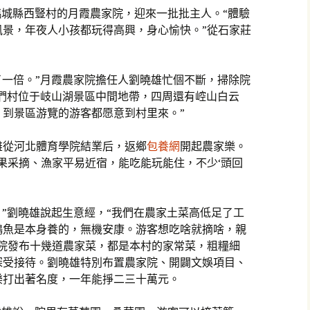
臨城縣西豎村的月霞農家院，迎來一批批主人。“體驗
風景，年夜人小孩都玩得高興，身心愉快。”從石家莊
多了一倍。”月霞農家院擔任人劉曉雄忙個不斷，掃除院
們村位于岐山湖景區中間地帶，四周還有崆山白云
到景區游覽的游客都愿意到村里來。”
雄從河北體育學院結業后，返鄉
包養網
開起農家樂。
果采摘、漁家平易近宿，能吃能玩能住，不少‘頭回
。”劉曉雄說起生意經，“我們在農家土菜高低足了工
鵝魚是本身養的，無機安康。游客想吃啥就摘啥，親
家院發布十幾道農家菜，都是本村的家常菜，粗糧細
深受接待。劉曉雄特別布置農家院、開闢文娛項目、
樂打出著名度，一年能掙二三十萬元。