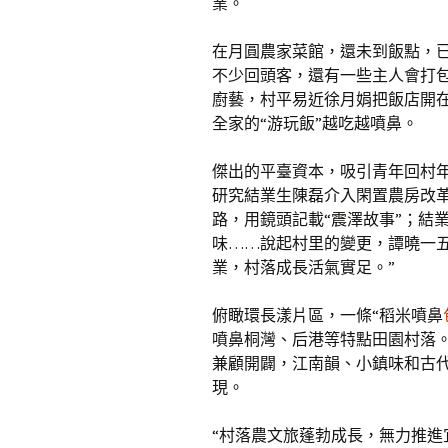
業。
在月圓農家菜館，還未到飯點，
不少回頭客，還有一些主人會打
廚藝，村平易近徐月娟把飯店開
全家的“游玩飯”越吃越噴鼻。
傑出的平臺資本，吸引青年回村
研究結業生陳磊介入閑置農房改革d
路，用鏡頭記載“震澤故事”；結
味……說起村里的變更，譚曉一五
業，村落成長活氣實足。”
俯瞰環長漾片區，一條“稻米噴鼻
噴鼻桐灣、后港等特點田園村落
兼顧開闢，江南韻、小鎮味和古代
現。
“村落農文旅蓬勃成長，無力推進