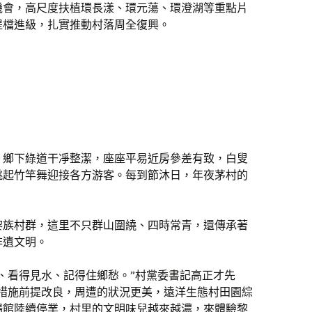
機會，高尺度扶植環長漾、環元蕩、環澄湖等重點片
提檔進級，扎實推動村落周全復興。
，鄉下綠道干凈整潔，座座平易近房參差有致，白叟
跳起竹竿舞迎接各方游客。每到節沐日，年夜茅村的
黎族村群，這里不只群山圍繞、四時常青，還傳承著
非遺文明。
、看得見水、記得住鄉愁。”村黨委書記高正才先
措措施前提改良，周遭的狀況更美，遠洋生態村田園綜
場館陸續停業，村里的文明味兒越來越濃，來體驗黎