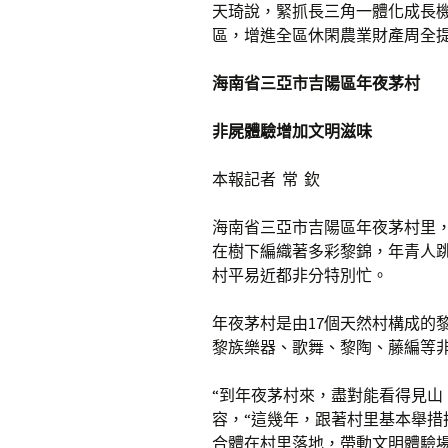
天琦說，緊抓長三角一體化成長
區，增進全區休閑農業財產周全
海南省三亞市吉陽區年夜茅村
非屍體驗增加文明滋味
本報記者 常 欽
海南省三亞市吉陽區年夜茅村里
在樹下編織著多彩黎錦，年青人
村平易近都非分特別忙。
年夜茅村是由17個天然村構成的
黎族樂器、歌舞、黎陶、藤編等
“到年夜茅村來，盡對能看得見山
容，“這幾年，跟著村里基本舉
合體在村里落地，帶動文明體驗