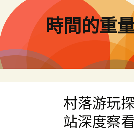
跳
至
主
時間的重
要
內
容
村落游玩
站深度察看