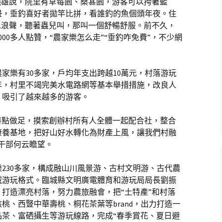
曉雄說，院里有草莓園、桑葚園，游客可以挎著籃
邊，垂釣喜好者拋竿比拼，看誰釣的魚個頭年夜。住
水浪聲，聽著蟲兒叫，那叫一個舒暢舒服。前不久，
00多人點贊，“農家樂怎么走”“垂釣咋免費”，不少網
家樂有30多家，戶均年支出跨越10萬元，村落游玩
年，村里不竭完美水電路網等基本舉措措施，改良人
，吸引了越來越多的游客。
個特點做足，摸索創辦村所有人全體一起配合社，整合
康養基地，把好山好水轉化為財產上風，讓我們村融
干部何云瞻望。
230多家，構成融山川風景游、古村文明游、古代農
域游玩格式。臨城縣文明廣電體育和游玩局局長劉振
打造漂亮村落，努力農旅融會，把“土特產”和村落
桃、西豎中華壽桃、桐花茶葉等brand，出力打造一
品茶、富硒攝生等游玩線路，完成“春季賞花、夏日避