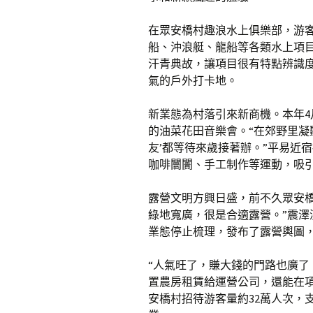
在眾安橋村趣浪水上俱樂部，游
船、沖浪艇、龍船等各類水上項目。
汗青典故，讓項目很有特點辨識
氣的戶外打卡地。
新業態為村落引來新商機。本年
的油菜花田音樂會。“在郊野里凝
友’都等待來歲接著辦。”平易近
咖啡闤闠、手工制作等運動，吸
露營文明方興日盛，前不久眾安橋
綠地寬廣，很是合適露營。”震
業態停止梳理，發布了露營輿圖，
“人氣旺了，賺大錢的門路也廣了
置農房租賃給運營公司，還能在
安橋村招待游客量約32萬人次，支