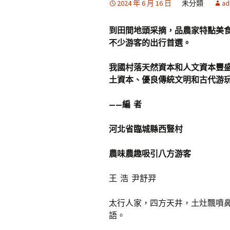
2024 年 6 月 16 日
未分類
ad
到田間地頭采摘，品農家特點美食
不少游客的出行首選。
我國村落天然資本和人文資本豐
土資本、優良傳統文明和古代游
——編 者
河北省臨城縣西豎村
農味農趣吸引八方游客
王 浩 尹舒羿
太行人家，四方天井，土灶飄噴
語。