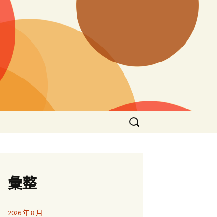
搜
尋
關
鍵
字:
彙整
2026 年 8 月