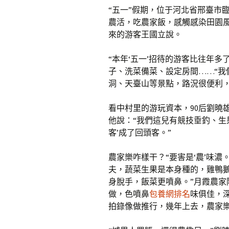
“五一”假期，位于河北省邢臺市
農活，吃農家飯，感觸感染田園
來的游客王國立說。
“本年‘五一’招待的游客比往年
子、洗菜備菜、設定房間……“我
洞、天臺山等景點，路況很便利，
看中村里的游玩資本，90后劉曉
他說：“我們這兒有競技垂釣、生
客’成了回頭客。”
農家樂咋樣干？“要害是‘農’味濃
夫，蔬菜生果是本身種的，雞鴨
身脫手，飯菜更噴鼻。”月霞農
做，色噴鼻
包養網排名
味俱佳，
拍錄像做推行，幾年上去，農家