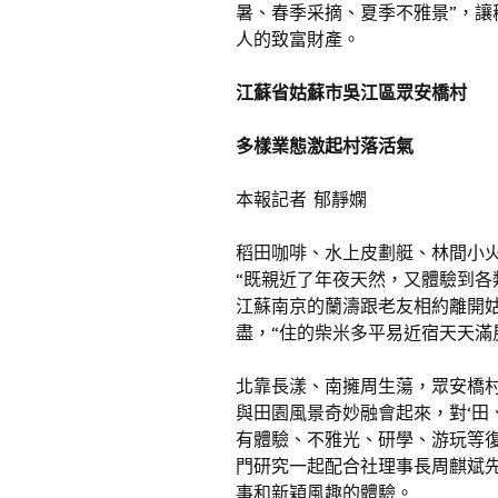
暑、春季采摘、夏季不雅景”，
人的致富財產。
江蘇省姑蘇市吳江區眾安橋村
多樣業態激起村落活氣
本報記者 郁靜嫻
稻田咖啡、水上皮劃艇、林間小
“既親近了年夜天然，又體驗到各
江蘇南京的蘭濤跟老友相約離開
盡，“住的柴米多平易近宿天天滿
北靠長漾、南擁周生蕩，眾安橋
與田園風景奇妙融會起來，對‘田
有體驗、不雅光、研學、游玩等
門研究一起配合社理事長周麒斌先容
事和新穎風趣的體驗。