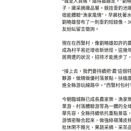
“城里人買賬，還得農趣足。”劉
子，邊采摘邊品嘗。競技垂釣池
宿能體驗“漁家風情”，早晨枕著
劉曉雄發布了一則垂釣短錄像，30
友紛紜留言徵詢。
現在在西豎村，像劉曉雄如許的農
成為村平易近增收新途徑。這幾
居周遭的狀況，招待才能進步了
“接上去，我們要持續把‘農’這
夥源，做精做優村落景點，扶植
進全縣游玩線路中。”西豎村包村
今朝臨城縣已成長農家樂、漁家樂
業游、村落體驗游等為一體的全
華先容，全縣持續依托重點景區，
游慎密聯合起來，做強綠嶺薄皮核
批休閑不雅光、果蔬采摘、采茶