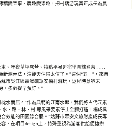
讓稼穡變樂事、農趣變樂趣，把村落游玩真正成長為農
火車、年夜草坪露營、特點平易近宿里圍爐煮茶……
類新潮弄法，這幾天住得太值了。”這個“五一”，來自
姑蘇市吳江區震澤鎮眾安橋村游玩，返程時意猶未
房，多虧提早預訂。”
村枕水而居。“作為典範的江南水鄉，我們將古代元素
、水、路、林、村’等風采要素停止全體打造，構成具
復合效能的田園綜合體。”姑蘇市眾安文旅財產成長專
，在項目design上，特殊重視為游客供給便捷辦