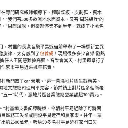
客在專門研究鍛練領導下，體驗槳板、皮劃艇、獨木
“我們有500多畝濕地水面資本，又有‘周瑜練兵’的
度。”周麒斌說，俱樂部停業不到半年，就成了小著名
4月，村里的長漾音樂平易近宿前舉辦了一場標新立異
聽旋律，太有感到了
包養網
！現場很多多少音樂‘發熱
宿擔任人王開慧難掩高興。音樂會當天，村里還舉行了
引浩繁市平易近來逛集花費。
村新開放了car 營地。“這一帶濕地片區生態精美、
澤濕地文旅總司理周平先容，節前鎮上對片區多個新老
“五一”時代，濕地片區各業態總營業額超300萬元。
。”村黨總支書記譚曉說，今朝村平易近除了可將閑
項目區務工失業或開設平易近宿和農家樂。往年，眾
出約2500萬元，吸納50多名村平易近在家門口失