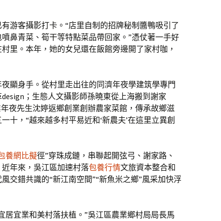
已有游客攝影打卡。“店里自制的招牌秘制醬鴨吸引了
包噴鼻青菜、筍干等特點菜品帶回家。”憑仗著一手好
在村里。本年，她的女兒還在飯館旁邊開了家村咖，
年夜顯身手。從村里走出往的同濟年夜學建筑學專門
esign；生態人文攝影師孫曉東從上海搬到謝家
業年夜先生沈婷返鄉創業創辦農家菜館，傳承故鄉滋
一十，“越來越多村平易近和‘新農夫’在這里立異創
包養網比擬
徑”穿珠成鏈，串聯起開弦弓、謝家路、
。近年來，吳江區加速村落
包養行情
文旅資本整合和
風交錯共識的“新江南空間”“新魚米之鄉”風采加快浮
宜居宜業和美村落扶植。”吳江區農業鄉村局局長馬