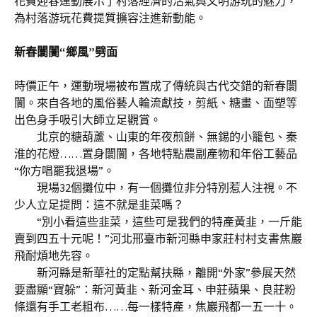
花費迎春運動展示了村落經濟的活氣與文明游玩的魅力，
為村落游玩花費提質擴容注進新動能。
新春闤闠“鄉風”劈面
時價正午，運動現場被布置成了傳統與古代交錯的新春闤
闠。來自各地的風俗藝人輪流獻技，剪紙、糖畫、面塑等
出色身手吸引大師立足觀賞。
北京的糖葫蘆、山東的年夜煎餅、無錫的小籠包、秦
淮的花燈……置身闤闠，各地特點農副產物和年俗工藝品
“你方唱罷我退場”。
現場32個攤位中，有一個攤位非分特別惹人注視。不
少人立足提問：這不就是韭菜嗎？
“別小看這些韭菜，這些可是我們的特產黃韭，一斤能
賣到四五十元呢！”河北邢臺市新河縣申家莊村村支書焦巖
飛耐煩地先容。
新河縣是新華社的定點幫扶縣，離開“外家”參展天然
要盡顯“寶躲”：新河黃韭、新河金耳、申莊蘋果、良莊粉
條還有手工老粗布……每一樣特產，焦巖飛都一五一十。