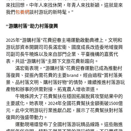
來找回想，中年人來找休閑，年青人來找新穎，這就是來
我們
包養網
談村游玩的新時髦。”
“游購村落”助力村落復興
2025年“游購村落”花費迎春主場運動啟動典禮上，文明和
游玩部資本開闢司司長滿宏衛、國度成長改造委地域復興
司副司長牛曉姝以及來自部門企業、平臺機構的嘉賓代
表，共話“游購村落”主題下文旅花費新趨向。
滿宏衛表現，“游購村落”花費迎春運動已成為推動村
落復興、提振內需花費的主要brand，經由過程“賞村落美
景、品村落文明、購村落好物”的情勢，連續推進村落游玩
產物和辦事的供需對接，拓寬農人增收渠道。
牛曉姝誇大了花費幫扶在穩固拓展脫貧攻堅結果中的
主要感化。她表現，2024年全國花費幫扶金額衝破1500億
元，此中文明游玩行業進獻凸起，展示了花費幫扶對村落
復興的強盛帶動力。
運動現場還發布了全國村落游玩精品線路。這些融進