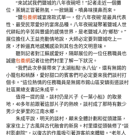
“來試試我們鹽城的八年夜碗吧！”記者走近一個攤
位，蒸鍋正冒著熱氣，一掀鍋蓋，噴鼻味撲鼻而來。
“鹽
包養網
城宴席款式單一，但‘八年夜碗’是最具代表
性、最受民眾愛好的宴席品種。八年夜碗凝聚著鹽城人世
代耕耘的辛苦與豐盛的感情世界，是老鹽城人的‘鄉愁’。”
展位擔任人王益亮動情地說，大師必定要到鹽城吃上一
席，才幹逼真地感觸感染到其包含的文明意味。
聽到記者對江蘇感愛好，隔鄰展位的一位任務職員也
誠邀
包養網
記者往他們村里了解一下狀況。
“我們此次參展帶來了太湖船點‘水八仙’，還有無錫的
小籠包和桃酥，愛好甜口的賓客們可必定要來我們談村打
個卡。”這位熱情的任務職員是無錫市錫山區安鎮街道談村
社區黨總支書記朱成平。
值得一提的是，談村仍是片子《一葉小船》的取景
地，40多年前跟著這部片子的熱映，談村成了那時有數少
男少女夢里的江南水鄉。
朱成平說，明天的談村，顛末全體計劃和從頭建築，
家家住上了古風與古代融會的新房。村里還從頭裝修了“談
村影劇院”，以復古的作風吸引著游客前來體驗。“老年人