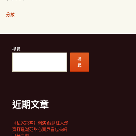
分數
搜尋
搜
尋
近期文章
《私家第宅》開演 戲劇紅人聚
齊打造潮范甜心寶貝喜包養網
兒舞臺劇