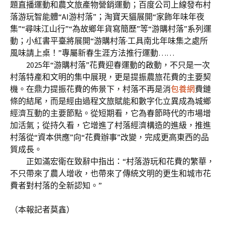
題直播運動和農文旅產物營銷運動；百度公司上線發布村
落游玩智能體“AI游村落”；淘寶天貓展開“家飾年味年夜
集”“尋味江山行”“為故鄉年貨寫簡歷”等“游購村落”系列運
動；小紅書平臺將展開“游購村落·工具南北年味集之處所
風味請上桌！”專屬新春生涯方法推行運動……
2025年“游購村落”花費迎春運動的啟動，不只是一次
村落特產和文明的集中展現，更是提振農旅花費的主要契
機。在鼎力提振花費的佈景下，村落不再是消
包養網
費鏈
條的結尾，而是經由過程文旅賦能和數字化立異成為城鄉
經濟互動的主要節點。從短期看，它為春節時代的市場增
加活氣；從持久看，它增進了村落經濟構造的進級，推進
村落從“資本供應”向“花費辦事”改變，完成更高東西的品
質成長。
正如滿宏衛在致辭中指出：“村落游玩和花費的繁華，
不只帶來了農人增收，也帶來了傳統文明的更生和城市花
費者對村落的全新認知。”
（本報記者莫鑫）