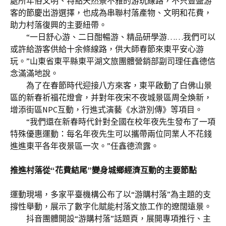
處所年俗文明、特點天然景不雅的游玩線路，不只豐盛游
客的節慶出游選擇，也成為串聯村落產物、文明和花費，
助力村落復興的主要紐帶。
“一日舒心游、二日酣暢游、精品研學游……我們可以
或許給游客供給十余條線路，供大師春節來東平安心游
玩。”山東省東平縣東平湖文旅團體營銷部副司理任鑫德信
念滿滿地說。
為了在春節時代迎接八方來客，東平啟動了白佛山景
區的新春祈福花燈會，并對年夜宋不夜城景區周全煥新，
增添街區NPC互動，行進式演藝《水滸別傳》等項目。
“我們還在新春時代針對全國在校年夜先生發布了一項
特殊優惠運動：每名年夜先生可以攜帶兩位同業人不花錢
進進東平各年夜景區一次。”任鑫德流露。
推進村落從“花費結尾”變身城鄉經濟互動的主要節點
運動現場，多家平臺機構公布了以“游購村落”為主題的支
撐性舉動，展示了數字化賦能村落文旅工作的遼闊遠景。
抖音團體開設“游購村落”話題頁，展開專項推行、主