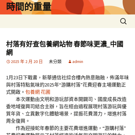
跳
時間的重量
至
主
搜
要
尋
內
關
容
鍵
村落有好查包養網站物 春節味更濃_中國
字:
網
2025 年 2 月 20 日
未分類
admin
1月23日下戰書，新華通信社綜合樓內熱意融融，佈滿年味
與村落特點氣味的2025年“游購村落”花費迎春主場運動正
式開啟。
包養網 花圃
本次運動由文明和游玩部資本開闢司、國度成長改造
委地域復興司結合主辦，旨在經由過程展現村落游玩與優
質年貨、立異數字化體驗場景，提振花費潛力，增進村落
周全復興。
作為迎接蛇年春節的主要花費增進運動，“游購村落”