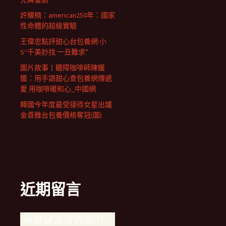
許耀楠：american250年：國家
性命體的超級實驗
王偉忠點評甜心台包養網:小
S“千美妙找 一丑難求”
圖片故事丨聽障咖啡師陳媛
媛：用手語甜心查包養網傳遞
愛 用咖啡暖和心_中國網
韓國今年度最受接待女星出爐
金善雅台包養價格奪冠(圖)
近期留言
尚無留言可供顯示。