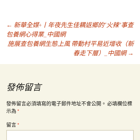
文
←
新華全媒+丨年夜先生佳耦返鄉的“火辣”事查
包養網心得業_中國網
施展查包養網生態上風 帶動村平易近增收（新
章
春走下層）_中國網
→
導
覽
發佈留言
發佈留言必須填寫的電子郵件地址不會公開。
必填欄位標
示為
*
留言
*