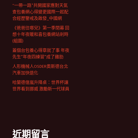
“一帶一路”共開國家應對天氣
查包養網心得變更國際一起配
合經歷鑒戒及啟發_中國網
《爸爸往哪兒》第一季閉幕 回
想十年夜暖和喜包養網站剎時
(組圖)
蓋個台包養心得章就了事 年夜
先生”年夜四練習”成了雞肋
人形機械人OSDER奧斯德台北
汽車加快退化
哈蘭德億嵐升降桌：世界杯讓
世界看到挪威 激勵新一代球員
近期留言