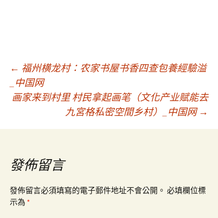
文
←
福州横龙村：农家书屋书香四查包養經驗溢
_中国网
画家来到村里 村民拿起画笔（文化产业赋能去
章
九宮格私密空間乡村）_中国网
→
導
覽
發佈留言
發佈留言必須填寫的電子郵件地址不會公開。
必填欄位標
示為
*