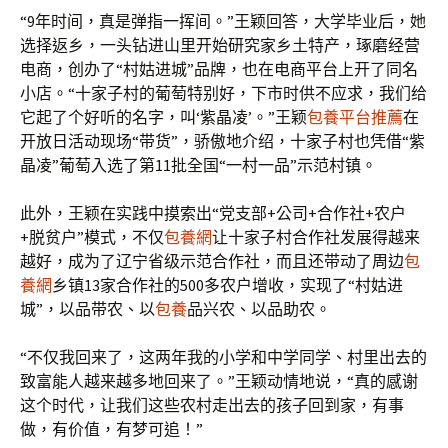
“9年时间，真是弹指一挥间。”王颖回答，大学毕业后，她
选择返乡，一头钻进山里开始研究家乡土特产，琢磨经营
电商，创办了“村姑进城”品牌，也在电商平台上开了同名
小店。“十家子村的葡萄特别好，下市时供不应求，我们给
它起了个好听的名字，叫‘紫晶凌’。”王颖
包養平台推薦
在
开放日活动现场“带货”，骄傲地介绍，十家子村也凭借“紫
晶凌”葡萄入选了第11批全国“一村一品”示范村镇。
此外，王颖在实践中摸索出“党支部+公司+合作社+农户
+脱贫户”模式，不仅
包養網
让十家子村合作社发展得越来
越好，成为了辽宁省级示范合作社，而且还带动了周边
包
養網
乡镇13家合作社的500多农户增收，实现了“村姑进
城”，以品带农、以
包養
品兴农、以品助农。
“不仅我回来了，这两年我的小学和中学同学、村里出去的
致富能人越来越多地回来了。”王颖动情地说，“真的感谢
这个时代，让我们这些农村走出去的孩子回到家，有事
做，有价值，有梦可追！”