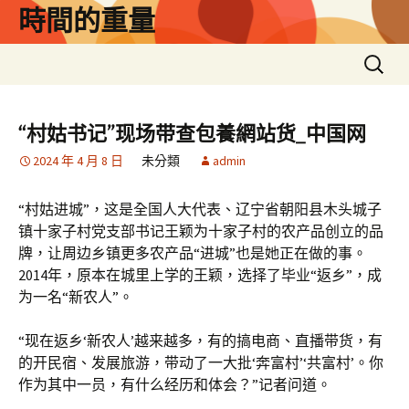
跳
時間的重量
至
主
搜
要
尋
內
關
容
鍵
“村姑书记”现场带查包養網站货_中国网
字:
2024 年 4 月 8 日
未分類
admin
“村姑进城”，这是全国人大代表、辽宁省朝阳县木头城子
镇十家子村党支部书记王颖为十家子村的农产品创立的品
牌，让周边乡镇更多农产品“进城”也是她正在做的事。
2014年，原本在城里上学的王颖，选择了毕业“返乡”，成
为一名“新农人”。
“现在返乡‘新农人’越来越多，有的搞电商、直播带货，有
的开民宿、发展旅游，带动了一大批‘奔富村’‘共富村’。你
作为其中一员，有什么经历和体会？”记者问道。