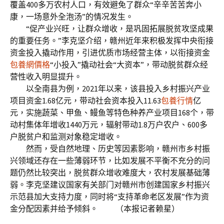
覆盖400多万农村人口，有效避免了群众“辛辛苦苦奔小
康，一场意外全泡汤”的情况发生。
“促产业兴旺，让群众增收，是巩固拓展脱贫攻坚成果
的重要任务。”李克坚介绍，赣州近年来积极发挥中央衔接
资金投入撬动作用，引进优质市场经营主体，以衔接资金
包養網價格
“小投入”撬动社会“大资本”，带动脱贫群众经
营性收入明显提升。
以全南县为例，2021年以来，该县投入乡村振兴产业
项目资金1.68亿元，带动社会资本投入11.63
包養行情
亿
元，实施蔬菜、甲鱼、鳗鱼等特色种养产业项目168个，带
动村集体年增收1440万元，辐射带动1.8万户农户、600多
户脱贫户和监测对象稳定增收。
然而，受自然地理、历史等因素影响，赣州市乡村振
兴领域还存在一些薄弱环节，比如发展不平衡不充分的问
题仍然比较突出，脱贫群众增收难度大，农村发展基础薄
弱。李克坚建议国家有关部门对赣州市创建国家乡村振兴
示范县加大支持力度，同时将“支持革命老区发展”作为资
金分配因素并给予倾斜。 （本报记者赖星）