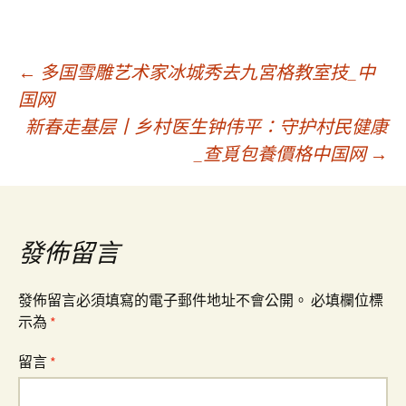
文
←
多国雪雕艺术家冰城秀去九宮格教室技_中
国网
新春走基层丨乡村医生钟伟平：守护村民健康
章
_查覓包養價格中国网
→
導
覽
發佈留言
發佈留言必須填寫的電子郵件地址不會公開。
必填欄位標
示為
*
留言
*