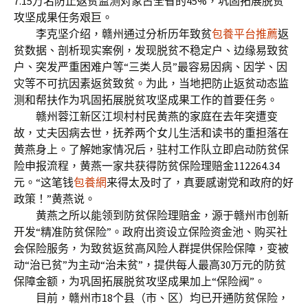
7.15万名防止返贫监测对象占全省的45%，巩固拓展脱贫
攻坚成果任务艰巨。
李克坚介绍，赣州通过分析历年致贫
包養平台推薦
返
贫数据、剖析现实案例，发现脱贫不稳定户、边缘易致贫
户、突发严重困难户等“三类人员”最容易因病、因学、因
灾等不可抗因素返贫致贫。为此，当地把防止返贫动态监
测和帮扶作为巩固拓展脱贫攻坚成果工作的首要任务。
赣州蓉江新区江坝村村民黄燕的家庭在去年突遭变
故，丈夫因病去世，抚养两个女儿生活和读书的重担落在
黄燕身上。了解她家情况后，驻村工作队立即启动防贫保
险申报流程，黄燕一家共获得防贫保险理赔金112264.34
元。“这笔钱
包養網
来得太及时了，真要感谢党和政府的好
政策！”黄燕说。
黄燕之所以能领到防贫保险理赔金，源于赣州市创新
开发“精准防贫保险”。政府出资设立保险资金池、购买社
会保险服务，为致贫返贫高风险人群提供保险保障，变被
动“治已贫”为主动“治未贫”，提供每人最高30万元的防贫
保障金额，为巩固拓展脱贫攻坚成果加上“保险阀”。
目前，赣州市18个县（市、区）均已开通防贫保险，