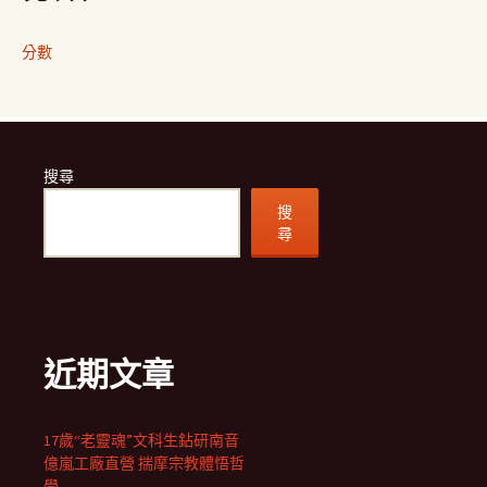
分數
搜尋
搜
尋
近期文章
17歲“老靈魂”文科生鉆研南音
億嵐工廠直營 揣摩宗教體悟哲
學