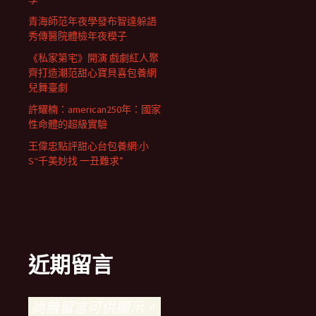
青海師范年夜學發布智達躲語
秀傳醫院體檢年夜模子
《私家第宅》開演 戲劇紅人聚
齊打造潮范甜心寶貝喜包養網
兒舞臺劇
許耀楠：american250年：國家
性命體的超級實驗
王偉忠點評甜心台包養網:小
S“千美妙找 一丑難求”
近期留言
尚無留言可供顯示。