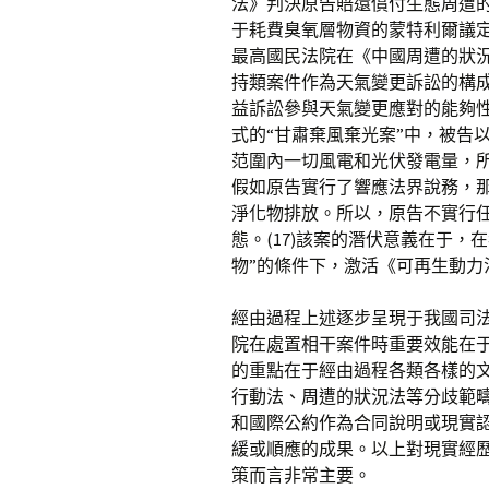
法》判決原告賠還償付生態周遭
于耗費臭氧層物資的蒙特利爾議定
最高國民法院在《中國周遭的狀況資
持類案件作為天氣變更訴訟的構
益訴訟參與天氣變更應對的能夠
式的“甘肅棄風棄光案”中，被告
范圍內一切風電和光伏發電量，所
假如原告實行了響應法界說務，
淨化物排放。所以，原告不實行
態。(17)該案的潛伏意義在于
物”的條件下，激活《可再生動
經由過程上述逐步呈現于我國司
院在處置相干案件時重要效能在
的重點在于經由過程各類各樣的
行動法、周遭的狀況法等分歧範
和國際公約作為合同說明或現實
緩或順應的成果。以上對現實經
策而言非常主要。