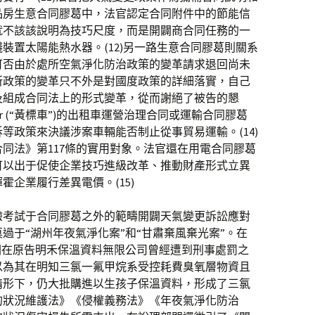
品房生意合同膠葛中，法官認定合同附件中的節能信
就不該該說明為技巧尺度，而是開闢商合同任務的一
裝置太陽能熱水器。(12)另一路生意合同膠葛則關系
可否由於處所空氣淨化防治政策的變革請求退回尚未
所政策的變革只不外是對國度政策的詳細落實，自己
及組成合同法上的形式變革，從而謝絕了被告的懇
ar (“黃標車”)的出租車運營治理合同或運輸合同膠葛
等政策來決議涉案車輛能否制止從事貿易運輸。(14)
同法》第117條的實用對象。法官還在用電合同膠葛
可以出于促使企業技巧進級改革、推動財產形式立異
企業履行差異電價。(15)
驗考試于合同膠葛之外的範疇開闢天氣變更訴訟應對
過于“湖州年夜氣淨化案”和“甘肅棄風棄光案”。在
關在原告明禾保溫資料無限公司曾經遭到刑事處罰之
以為其在明知三氯一氟甲烷系受控耗費臭氧層物資且
情形下，仍大批購進以生孩子保溫資料，形成了三氯
的狀況維護法》《侵權義務法》《年夜氣淨化防治