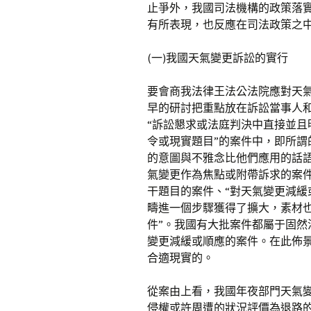
止爭外，我國司法機構的政策落
有所表現，也反應在司法政策之
(一)我國天氣變更訴訟的實行
要會商我法律王法公法院應對天
早的研討把重點放在訴訟當事人
“訴訟懇求或法庭判決中直接並且
令或現實題目”的案件中，即所謂
的意圖與不雅念比他們應用的話
氣變更作為焦點或附帶訴求的案
干題目的案件、“對天氣變更減緩
疇進一個步驟獲得了擴大，素材
件”。我國有大批案件都屬于固
變更減緩或順應的案件。在此佈
合適現實的。
從案由上看，我國年夜部門天氣
侵權或許周遭的狀況評價為退路的