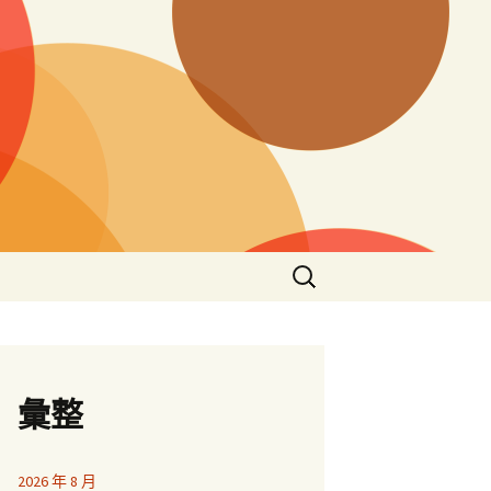
搜
尋
關
鍵
字:
彙整
2026 年 8 月