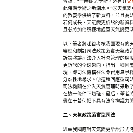
曾謂：“一時期之學術，必有其
交
此時期學術之新潮水。”⑥天氣
的教義學供給了新資料，並且為
若何成長，天氣變更訴訟的新資
且必將加倍積極地處置天氣變更
以下筆者將起首考核我國現有的
審理和制訂司法政策落實天氣政策
訴訟將讓司法介入社會管理的廣
更訴訟的全球趨向，指出一種回
現，即司法機構在法令實用息爭
分歧性地尋求。⑧這種回應型司
司法機關在介入天氣管理時采取
在這一條件下切磋。最后，筆者
釁在于若何把不具有法令拘謹力
二、天氣政策落實型司法
思慮我國應對天氣變更訴訟形式