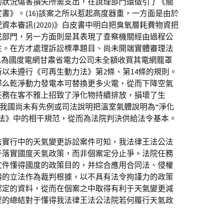
的狀況傷害損失所需支出，在說理部門還徵引了《關
書》。(16)該案之所以惹起高度器重，一方面是由於
本審訊(2020)》白皮書中明白把臭氧層耗費物資把
成部門，另一方面則是其表現了查察機關經由過程公
性。在方才處理訴訟標準題目、尚未開端實體審理法
以為國度電網甘肅省電力公司未全額收買其電網籠罩
以未遵行《可再生動力法》第2條、第14條的規則。
那么乾淨動力發電本可替換更多火電，從而下降空氣
任務在客不雅上招致了淨化物持續排放，損壞了生
，在我國尚未有先例或司法說明把溫室氣體說明為“淨化
力法》中的相干規范，從而為法院判決供給法令基本。
法實行中的天氣變更訴訟案件可知，我法律王法公法
于落實國度天氣政策，而非個案定分止爭。法院任務
文件懂得國度的政策目的，并綜合應用合同法、侵權
疇的立法作為裁判根據，以不具有法令拘謹力的政策
認定的資料，從而在個案之中取得有利于天氣變更減
歷的總結對于懂得我法律王法公法院若何履行天氣政