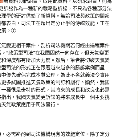
流
新資料與新題目。取用此資料，以研求題目，則為
變更訴訟作為一種新的戰略型訴訟，不只為各種部分法
法理學的研討供給了新資料。無論司法與政策的關系
料都表白，司法正在超出定分止爭的傳統效能，正在
政策。⑦
天氣變更相干案件，剖析司法機關若何經由過程案件
。“政策型司法”在我國固然一向存在，但天氣變更
度和深度都有所加大力度。然后，筆者將切磋天氣變
應型司法的形式正在跟著越來越多的勝訴案例而呈
釋中優先確保完成本質公理，為此不吝就義法令實用
法更多試圖推進天氣政策的制訂和履行。顯然，我國
了一種很是奇特的形式，其將來的成長和改良也必需
將指出，我國天氣變更訴訟的將來成長中一個主要挑
的天氣政策應用于司法實行。
時，必需斟酌到司法機構現有的效能定位。除了定分