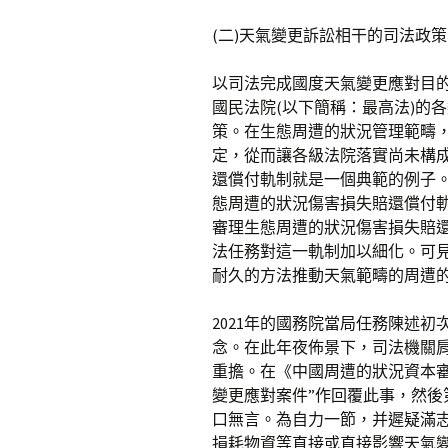
(二)天氣變更訴訟相干的司法政策
以司法完成國度天氣變更應對目
國民法院(以下簡稱：最高法)的
策。在生態周遭的狀況管理範疇
定，從而讓各級法院落實尚未構
還償付軌制就是一個典範的例子。
態周遭的狀況傷害損失賠還償付軌
審理生態周遭的狀況傷害損失賠還
法任務對這一軌制加以細化。可
耐久的方法推動天氣範疇的周遭
2021年的國務院當局任務陳述初次
念。在此年夜佈景下，司法機關肩
重擔。在《中國周遭的狀況資本審訊
變更應對案件”作回覆此事，然
口無言。為自力一節，并遲疑滿
損耗物資等直接或直接影響天氣