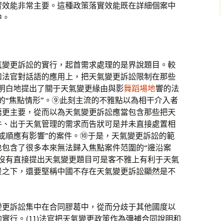
實效能非常主要。這種政策落實效能既在詳細個案中
中。
氣變更訴訟的實行，起首需求處理的是界說題目。較
和法官對話語的應用上，把天氣變更訴訟限制在那些
明白地提出了關于天氣變更緣由與影
舞蹈場地
響的法
的“焦點情形”。⑨此刻主流的不雅點以為相干介入者
語更主要，從而以為天氣變更訴訟應當包含那些把天
件、出于天氣管理的需求而告狀可是并未直接處置相
或順應有影響”的案件。⑩于是，天氣變更訴訟的範
也包含了很多本來無法歸入焦點案件范圍的“邊沿案
然沒有直接提出天氣變更題目可是客不雅上有利于天氣
景之下，還要堅稱中國不存在天氣變更訴訟顯然是不
變更訴訟集中在合同膠葛中，從而分歧于其他國度以
實行。(11)法官把天氣變更政策作為彌補合同說明和