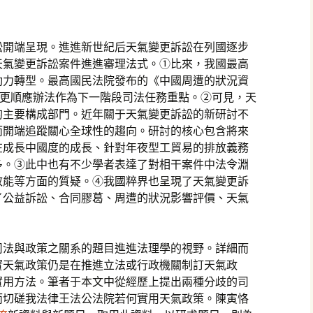
訴訟開端呈現。進進新世紀后天氣變更訴訟在列國逐步
起天氣變更訴訟案件進進審理法式。①比來，我國最高
動力轉型。最高國民法院發布的《中國周遭的狀況資
氣變更順應辦法作為下一階段司法任務重點。②可見，天
的主要構成部門。近年關于天氣變更訴訟的新研討不
而開端追蹤關心全球性的趨向。研討的核心包含將來
在成長中國度的成長、針對年夜型工貿易的排放義務
多。③此中也有不少學者表達了對相干案件中法令淵
效能等方面的質疑。④我國粹界也呈現了天氣變更訴
了公益訴訟、合同膠葛、周遭的狀況影響評價、天氣
司法與政策之關系的題目進進法理學的視野。詳細而
實天氣政策仍是在推進立法或行政機關制訂天氣政
實用方法。筆者于本文中從經歷上提出兩種分歧的司
而切磋我法律王法公法院若何實用天氣政策。陳寅恪