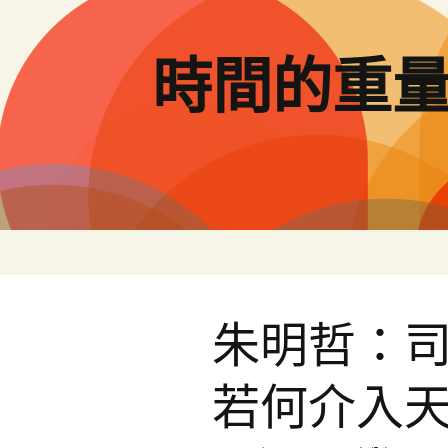
跳
至
主
時間的重
要
內
容
朱明哲：
若何介入