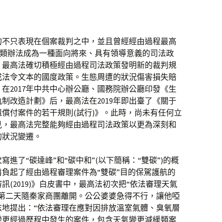
的不只表現在個案裁判之中，並且曾經經由過程最高
各類辦法成為一種面向將來、具有領導意義的司法政
，最高法確切積極經由過程司法政策發明新的裁判規
成法令文本的國度政策。生態周遭的狀況傷害損失賠
在2017年中共中心辦公廳、國務院辦公廳印發《生
制改造計劃》后，最高法在2019年即出臺了《關于
償付案件的若干規則(試行)》。此時，尚未有任何立
見，最高法完整能夠經由過程司法政策以更為深刻和
的狀況變遷。
寫進了“碳達峰”和“碳中和”(以下簡稱：“雙碳”)的概
負起了經由過程審理案件為“雙碳”目的保駕護航的
(2019)》白皮書中，最高法初次把“依法審理天氣
後第二天隨秦家商團離開。公公婆婆急得不行，讓他啞
志地提出：“依法審理在應對因排放溫室氣體、臭氧層
變更經過歷程中發生的案件，包含天氣變更減緩類案