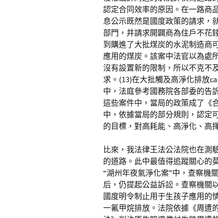
認定合同效率的原因。在一路商
息公示既然是國度政策的請求，
部門，并請求開闢商為住戶不花錢
到購進了大批煤炭的水泥制造商
應用的煤炭。該案中法官以為處
沒有設置新的限制，所以不克不
求。(13)在大批觸及高淨化排放c
中，法庭參考國務院各部委的告訴
這些案件中，當局的政策成了《合
中，依據當局的部分規則，認定
的目標，對高耗能、高淨化、高揮霍
比來，我法律王法公法院也在測
的道路。此中最值得追蹤關心的莫
“湖州年夜氣淨化案”中，查察機
后，仍提起公益訴訟。查察機關
國度明令制止用于生孩子應用的
一氟甲烷排放。法院依據《周遭