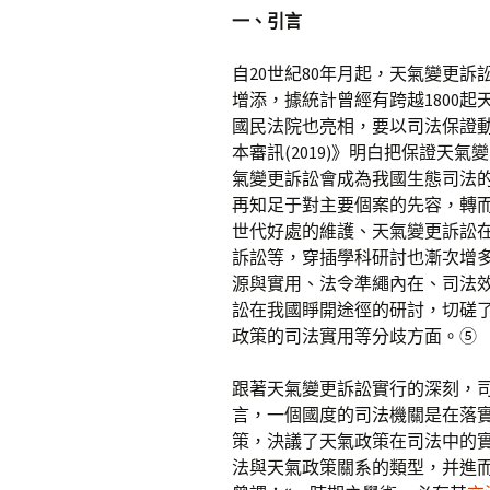
一、引言
自20世紀80年月起，天氣變更
增添，據統計曾經有跨越1800
國民法院也亮相，要以司法保證
本審訊(2019)》明白把保證天
氣變更訴訟會成為我國生態司法
再知足于對主要個案的先容，轉
世代好處的維護、天氣變更訴訟
訴訟等，穿插學科研討也漸次增
源與實用、法令準繩內在、司法
訟在我國睜開途徑的研討，切磋
政策的司法實用等分歧方面。⑤
跟著天氣變更訴訟實行的深刻，
言，一個國度的司法機關是在落
策，決議了天氣政策在司法中的
法與天氣政策關系的類型，并進