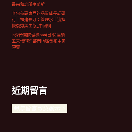
最森和診所疫苗新
查包養高東西的品質成長調研
行｜福建長汀：管理水土流掉
恢復秀美生態_中國網
ja秀傳醫院健檢pan(日本)連續
五天“盛暑” 部門地區發布中暑
預警
近期留言
尚無留言可供顯示。