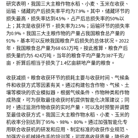
研究表明，我国三大主粮作物水稻、小麦、玉米在收获、
运输、储藏的产后损失率平均为7.9%。其中，储藏环节的
损失最高，损失率达到4.5%，占产后总损失率的50%以
上；其次是收获环节，损失率为2.5%；运输环节的损失率
为0.9%。我国三大主粮作物的产量占我国粮食总产量的
91%，基本可以反映我国粮食产后损失的总体状况。2022
年，我国粮食总产量为68 653万吨，按此推算，粮食产后
损失量约为5 424万吨，当年的粮食平均产量为387千克/
亩，折算后相当于损失了1.4亿亩耕地产量的粮食。
收获减损。粮食收获环节的损耗主要与收获时间、气候条
件和收获方式等因素有关。通过构建包含作物、气候、土
壤等模块的农业模拟器，根据气候条件、作物种类和作物
成熟度，可为获取最佳收获时机提供智能化决策建议；同
时，通过监测作物收获的实时产量，可以及时预警并调整
至最佳收获方式。我国三大主粮作物水稻、小麦、玉米的
机收率分别达到了95%、98%、80%。通过加强智能化专
用联合收获机的研发和应用、制定标准的收获作业规范、
加强农业机械操作手的培训等，可提高收获质量，降低收