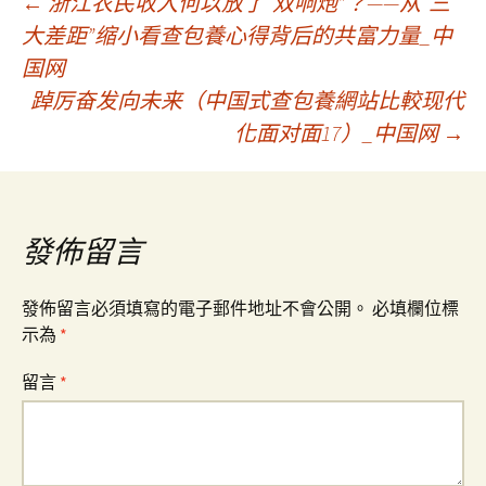
文
←
浙江农民收入何以放了“双响炮”？——从“三
大差距”缩小看查包養心得背后的共富力量_中
国网
章
踔厉奋发向未来（中国式查包養網站比較现代
化面对面17）_中国网
→
導
覽
發佈留言
發佈留言必須填寫的電子郵件地址不會公開。
必填欄位標
示為
*
留言
*