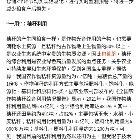
仓储3个环节均实现信息化，进行实时监测预警，将进一步
减少粮食产后损失。
“一用”：秸秆利用
秸秆的产生同粮食一样，是作物光合作用的产物，也需要
消耗水土资源，且秸秆约占作物地上生物量的50%以上，
是农业生态系统中宝贵的生物质资源。因此
包養網
，秸秆
的综合利用是农业绿色高质量发展的重点任务，关乎农业
可持续发展和生态环境保护，受到各国高度重视。据估
算，我国农作物秸秆资源量约为7.7亿吨，是粮食总产量的
1倍多。作物秸秆的利用方式主要包括肥料化、饲料化、能
源化、基料化和原料化5类。据农业农村部发布的《全国农
作物秸秆综合利用情况报告》显示，2021年，我国作物秸
秆利用量达到6.47亿吨，合计综合利用率达88.1%。其中，
秸秆还田量约为4亿吨，占62%，主要包括玉米、水稻、小
麦秸秆；秸秆饲用化利用量为1.32亿吨；燃料化利用量为6
000多万吨；基料化、原料化利用量约为1 200万吨。可
见，我国目前的秸秆利用仍然以还田为主，但受限于技术