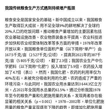
我国传统粮食生产方式遇到持续增产瓶颈
粮食安全是国家安全的基础。新中国成立以来，我国粮食
生产取得巨大成就，用不足全球9%的耕地解决了全球约
20%人口的吃饭问题。推动粮食产量增加的主要因素包括
农业基础设施改善、农业物质装备水平提高、农业科技进
步加快和农业经营体制改革等多方面的举措。1978年改革
开放以来，我国粮食单位面积产量（以下简称“单产”）由
167.5千克/亩（2 527千克/公顷），提高到2021年的387千
克/亩（5 805千克/公顷），翻了2.3倍；我国农业生产中化
学肥料（以下简称“化肥”）投入增加了5.9倍，农药投入增
加了4.7倍（表1）。然而，我国化肥、农药的利用率仅为
40%左右，未被充分吸收利用的化肥、农药造成了严重的
环境污染。与此同时，我国农业用水量达到3 644.3亿立方
米，占2021年全国用水总量的61.5%。通过分析我国1978
年至今的粮食产量和化肥施用量的关系，发现两者存在极
显著的相关关系（p < 0.001）。1978—2002年，单位化肥施
用量的粮食产量呈现逐年下降的趋势，即增加化肥施用量