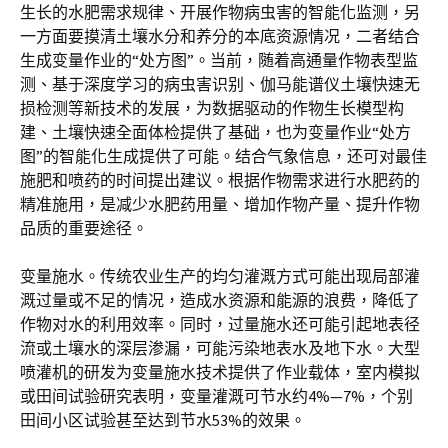
生长的水肥需求规律、开展作物病虫害的智能化监测，另
一方面要摸清土壤水分和养分的本底资源情况，二者结合
生成变量作业的“处方图”。当前，随着高通量作物表型监
测、基于深度学习的病虫害识别、伽马能谱仪土壤快速无
损检测等新技术的发展，为数据驱动的作物生长模型构
建、土壤快速全面体检提供了基础，也为变量作业“处方
图”的智能化生成提供了可能。结合气象信息，还可对最佳
施肥和喷药的时间提出建议。根据作物需求进行水肥药的
精准施用，是减少水肥药用量、增加作物产量、提升作物
品质的重要途径。
变量施水。传统农业生产的均匀灌溉方式可能出现局部灌
溉过量或不足的情况，造成水资源和能源的浪费，降低了
作物对水的利用效率。同时，过量施水还可能引起地表径
流或土壤水的深层渗漏，可能污染地表水及地下水。大型
喷灌机的研发为变量施水技术提供了作业载体，室内模拟
或田间试验研究表明，变量灌溉可节水约4%—7%，个别
田间小区试验甚至达到节水53%的效果。