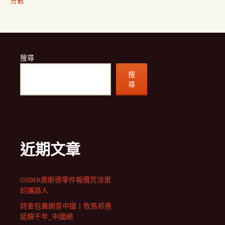
分數
搜尋
搜
尋
近期文章
OSDER奧斯德零件報價荒涼里
的護路人
詩查包養網意中國丨牧馬祁連
延綿千年_中國網