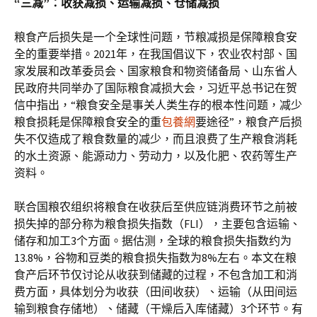
“三减”：收获减损、运输减损、仓储减损
粮食产后损失是一个全球性问题，节粮减损是保障粮食安
全的重要举措。2021年，在我国倡议下，农业农村部、国
家发展和改革委员会、国家粮食和物资储备局、山东省人
民政府共同举办了国际粮食减损大会，习近平总书记在贺
信中指出，“粮食安全是事关人类生存的根本性问题，减少
粮食损耗是保障粮食安全的重
包養網
要途径”，粮食产后损
失不仅造成了粮食数量的减少，而且浪费了生产粮食消耗
的水土资源、能源动力、劳动力，以及化肥、农药等生产
资料。
联合国粮农组织将粮食在收获后至供应链消费环节之前被
损失掉的部分称为粮食损失指数（FLI），主要包含运输、
储存和加工3个方面。据估测，全球的粮食损失指数约为
13.8%，谷物和豆类的粮食损失指数为8%左右。本文在粮
食产后环节仅讨论从收获到储藏的过程，不包含加工和消
费方面，具体划分为收获（田间收获）、运输（从田间运
输到粮食存储地）、储藏（干燥后入库储藏）3个环节。有