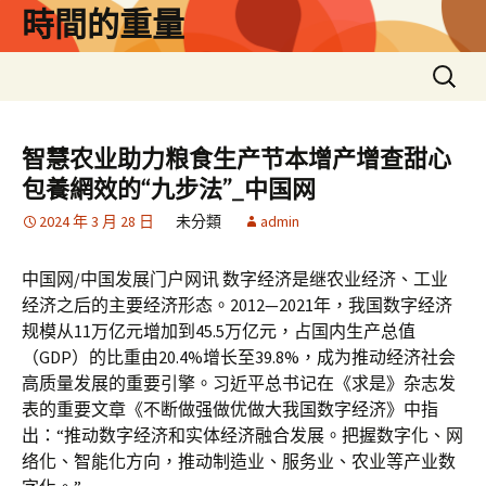
跳
時間的重量
至
主
搜
要
尋
內
關
容
鍵
智慧农业助力粮食生产节本增产增查甜心
字:
包養網效的“九步法”_中国网
2024 年 3 月 28 日
未分類
admin
中国网/中国发展门户网讯 数字经济是继农业经济、工业
经济之后的主要经济形态。2012—2021年，我国数字经济
规模从11万亿元增加到45.5万亿元，占国内生产总值
（GDP）的比重由20.4%增长至39.8%，成为推动经济社会
高质量发展的重要引擎。习近平总书记在《求是》杂志发
表的重要文章《不断做强做优做大我国数字经济》中指
出：“推动数字经济和实体经济融合发展。把握数字化、网
络化、智能化方向，推动制造业、服务业、农业等产业数