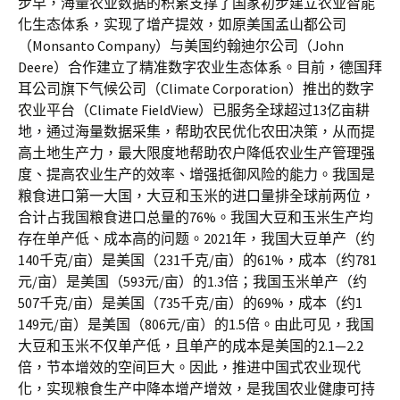
步早，海量农业数据的积累支撑了国家初步建立农业智能
化生态体系，实现了增产提效，如原美国孟山都公司
（Monsanto Company）与美国约翰迪尔公司（John
Deere）合作建立了精准数字农业生态体系。目前，德国拜
耳公司旗下气候公司（Climate Corporation）推出的数字
农业平台（Climate FieldView）已服务全球超过13亿亩耕
地，通过海量数据采集，帮助农民优化农田决策，从而提
高土地生产力，最大限度地帮助农户降低农业生产管理强
度、提高农业生产的效率、增强抵御风险的能力。我国是
粮食进口第一大国，大豆和玉米的进口量排全球前两位，
合计占我国粮食进口总量的76%。我国大豆和玉米生产均
存在单产低、成本高的问题。2021年，我国大豆单产（约
140千克/亩）是美国（231千克/亩）的61%，成本（约781
元/亩）是美国（593元/亩）的1.3倍；我国玉米单产（约
507千克/亩）是美国（735千克/亩）的69%，成本（约1
149元/亩）是美国（806元/亩）的1.5倍。由此可见，我国
大豆和玉米不仅单产低，且单产的成本是美国的2.1—2.2
倍，节本增效的空间巨大。因此，推进中国式农业现代
化，实现粮食生产中降本增产增效，是我国农业健康可持