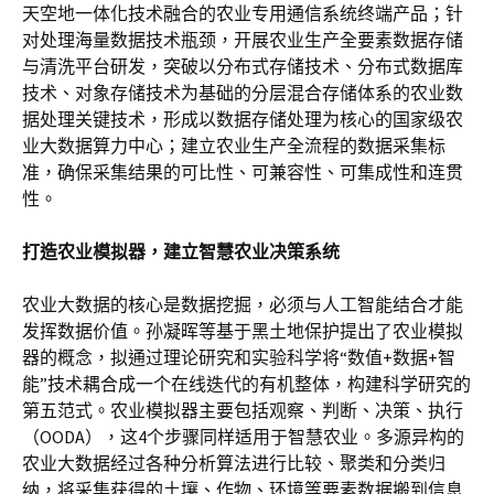
天空地一体化技术融合的农业专用通信系统终端产品；针
对处理海量数据技术瓶颈，开展农业生产全要素数据存储
与清洗平台研发，突破以分布式存储技术、分布式数据库
技术、对象存储技术为基础的分层混合存储体系的农业数
据处理关键技术，形成以数据存储处理为核心的国家级农
业大数据算力中心；建立农业生产全流程的数据采集标
准，确保采集结果的可比性、可兼容性、可集成性和连贯
性。
打造农业模拟器，建立智慧农业决策系统
农业大数据的核心是数据挖掘，必须与人工智能结合才能
发挥数据价值。孙凝晖等基于黑土地保护提出了农业模拟
器的概念，拟通过理论研究和实验科学将“数值+数据+智
能”技术耦合成一个在线迭代的有机整体，构建科学研究的
第五范式。农业模拟器主要包括观察、判断、决策、执行
（OODA），这4个步骤同样适用于智慧农业。多源异构的
农业大数据经过各种分析算法进行比较、聚类和分类归
纳，将采集获得的土壤、作物、环境等要素数据搬到信息