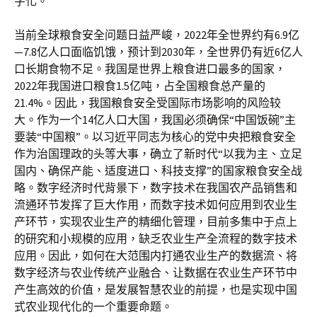
字化。”
当前全球粮食安全问题日益严峻，2022年全世界约有6.9亿
—7.8亿人口面临饥饿，预计到2030年，全世界仍有近6亿人
口长期食物不足。我国是世界上粮食进口最多的国家，
2022年我国进口粮食1.5亿吨，占全国粮食总产量的
21.4%。因此，我国粮食安全受国际市场影响的风险较
大。作为一个14亿人口大国，我国必须确保“中国饭碗”主
要装“中国粮”。以习近平同志为核心的党中央把粮食安全
作为治国理政的头等大事，确立了新时代“以我为主、立足
国内、确保产能、适度进口、科技支撑”的国家粮食安全战
略。数字经济时代背景下，数字技术在我国农产品销售和
流通环节发挥了巨大作用，而数字技术如何应用到农业生
产环节，实现农业生产的精细化管理，目前多集中于点上
的研究和小规模的应用，缺乏农业生产全流程的数字技术
应用。因此，如何在大范围内打通农业生产的数据流、将
数字经济与农业传统产业融合、让数据在农业生产环节中
产生高效的价值，是发展智慧农业的前提，也是实现中国
式农业现代化的一个重要命题。