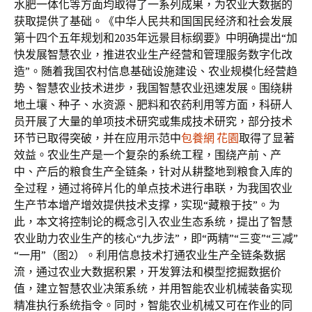
水肥一体化等方面均取得了一系列成果，为农业大数据的
获取提供了基础。《中华人民共和国国民经济和社会发展
第十四个五年规划和2035年远景目标纲要》中明确提出“加
快发展智慧农业，推进农业生产经营和管理服务数字化改
造”。随着我国农村信息基础设施建设、农业规模化经营趋
势、智慧农业技术进步，我国智慧农业迅速发展。围绕耕
地土壤、种子、水资源、肥料和农药利用等方面，科研人
员开展了大量的单项技术研究或集成技术研究，部分技术
环节已取得突破，并在应用示范中
包養網 花園
取得了显著
效益。农业生产是一个复杂的系统工程，围绕产前、产
中、产后的粮食生产全链条，针对从耕整地到粮食入库的
全过程，通过将碎片化的单点技术进行串联，为我国农业
生产节本增产增效提供技术支撑，实现“藏粮于技”。为
此，本文将控制论的概念引入农业生态系统，提出了智慧
农业助力农业生产的核心“九步法”，即“两精”“三变”“三减”
“一用”（图2）。利用信息技术打通农业生产全链条数据
流，通过农业大数据积累，开发算法和模型挖掘数据价
值，建立智慧农业决策系统，并用智能农业机械装备实现
精准执行系统指令。同时，智能农业机械又可在作业的同