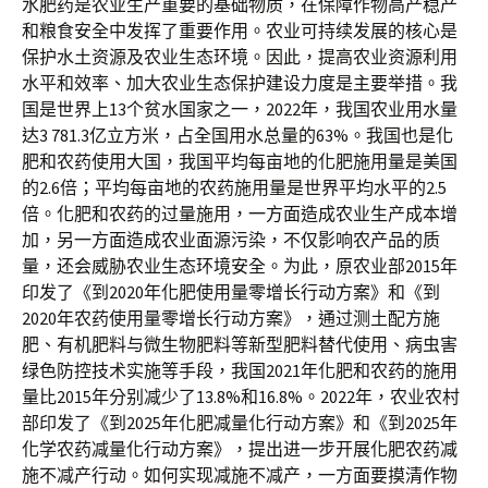
水肥药是农业生产重要的基础物质，在保障作物高产稳产
和粮食安全中发挥了重要作用。农业可持续发展的核心是
保护水土资源及农业生态环境。因此，提高农业资源利用
水平和效率、加大农业生态保护建设力度是主要举措。我
国是世界上13个贫水国家之一，2022年，我国农业用水量
达3 781.3亿立方米，占全国用水总量的63%。我国也是化
肥和农药使用大国，我国平均每亩地的化肥施用量是美国
的2.6倍；平均每亩地的农药施用量是世界平均水平的2.5
倍。化肥和农药的过量施用，一方面造成农业生产成本增
加，另一方面造成农业面源污染，不仅影响农产品的质
量，还会威胁农业生态环境安全。为此，原农业部2015年
印发了《到2020年化肥使用量零增长行动方案》和《到
2020年农药使用量零增长行动方案》，通过测土配方施
肥、有机肥料与微生物肥料等新型肥料替代使用、病虫害
绿色防控技术实施等手段，我国2021年化肥和农药的施用
量比2015年分别减少了13.8%和16.8%。2022年，农业农村
部印发了《到2025年化肥减量化行动方案》和《到2025年
化学农药减量化行动方案》，提出进一步开展化肥农药减
施不减产行动。如何实现减施不减产，一方面要摸清作物