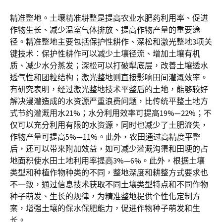
精准整地。土壤精准耕整是提高农业水肥药利用率、促进
作物生长、减少温室气体排放、提高作物产量的重要途
径。精准整地主要包括保护性耕作、深松和激光整地3项关
键技术：保护性耕作可以减少土壤径流、增加土壤有机
质、减少水分蒸发；深松可以打破犁底层，改善土壤透水
透气性和团粒结构；激光整地则直接影响田间灌溉效率。
有研究表明，经过激光整地技术平整后的土地，能够较好
解决漫灌造成的水资源严重浪费问题，比传统平整土地方
式节约灌溉用水21%；水分利用效率可提高19%—22%；不
仅可以充分利用有限的水资源，同时也减少了土肥流失，
作物产量可提高5%—11%。此外，农田通过高精度平整
后，还可以带来附加效益，如可减少灌溉沟渠和田埂的占
地面积使水田土地利用率提高3%—6%。此外，根据土壤
类型和种植作物种类的不同，整地深度和耕整方式要求也
不一致，通过信息技术获取不同土壤类型特点和不同作物
种子萌发、生长的规律，为精准整地提供个性化定制方
案，增强土壤的保水保肥能力，促进作物种子萌发和生
长。