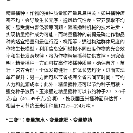
精量播种。作物的播种质量和产量息息相关。如果播种疏
密不均，会导致生长无序、通风透气性差、营养获取不均
衡、易受病虫害侵袭等问题。随着播种机械的技术进步，
实现精量播种成为可能，而精量播种的前提是确定作物品
种的适宜播量和最佳行距、株距等。通过构建群体尺度的
作物生长模型，利用信息空间模拟不同密度作物的光合效
率和生长发育规律，将为作物精量播种提供支撑。研究表
明，精量播种一方面可提高作物播种质量，确保苗齐、苗
壮，营养合理，个体发育健壮，群体长势均衡，进而实现
单产提升；另一方面可以节省或完全省去间苗时间，节约
人力和能源成本；此外，精量播种还可以节约种子用粮，
避免种子浪费。玉米通过精量播种可以节约种子2.7—3.0千
克/亩（40—45千克/公顷），按我国玉米播种面积估算，
相当于可节约玉米用种量172万—194万吨。
“三变”：变量施水、变量施肥、变量施药