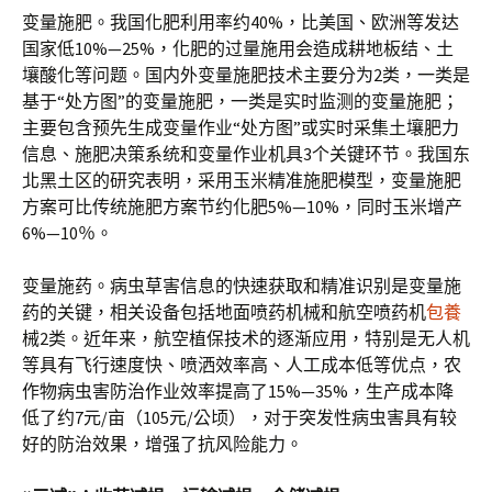
变量施肥。我国化肥利用率约40%，比美国、欧洲等发达
国家低10%—25%，化肥的过量施用会造成耕地板结、土
壤酸化等问题。国内外变量施肥技术主要分为2类，一类是
基于“处方图”的变量施肥，一类是实时监测的变量施肥；
主要包含预先生成变量作业“处方图”或实时采集土壤肥力
信息、施肥决策系统和变量作业机具3个关键环节。我国东
北黑土区的研究表明，采用玉米精准施肥模型，变量施肥
方案可比传统施肥方案节约化肥5%—10%，同时玉米增产
6%—10％。
变量施药。病虫草害信息的快速获取和精准识别是变量施
药的关键，相关设备包括地面喷药机械和航空喷药机
包養
械2类。近年来，航空植保技术的逐渐应用，特别是无人机
等具有飞行速度快、喷洒效率高、人工成本低等优点，农
作物病虫害防治作业效率提高了15%—35%，生产成本降
低了约7元/亩（105元/公顷），对于突发性病虫害具有较
好的防治效果，增强了抗风险能力。