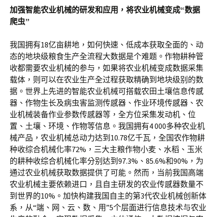
加强智能农业机械的研发和应用，将农业机械变成“数据
爬虫”
我国拥有18亿亩耕地，如何快速、低成本获取全面的、动
态的地块级粮食生产全流程大数据是个难题。作物耕种管
收都需要农业机械的参与，如果将农业机械变成数据采集
载体，则可以在农业生产全过程获取精确到地块级别的数
据。世界上先进的智能农业机械可搭载农田土壤信息传感
器、作物生长及病虫害监测传感器、作业环境传感器、农
业机械装备作业参数传感器等，全方位采集发动机、位
置、土壤、环境、作物等信息。我国拥有4 000多种农业机
械产品，农业机械总动力达到10.78亿千瓦，全国农作物耕
种收综合机械化率72%，三大主粮作物小麦、水稻、玉米
的耕种收综合机械化率分别达到97.3%、85.6%和90%，为
通过农业机械获取数据提供了可能。然而，当前我国高端
农业机械主要依赖进口，且自主研发的农业传感器数量不
到世界的10%。加快构建我国自主的第3代农业机械创新体
系，从“端、网、云、数、用”5个层面进行信息技术与农业