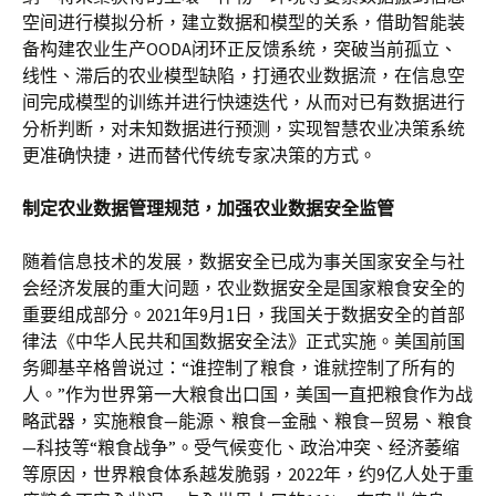
空间进行模拟分析，建立数据和模型的关系，借助智能装
备构建农业生产OODA闭环正反馈系统，突破当前孤立、
线性、滞后的农业模型缺陷，打通农业数据流，在信息空
间完成模型的训练并进行快速迭代，从而对已有数据进行
分析判断，对未知数据进行预测，实现智慧农业决策系统
更准确快捷，进而替代传统专家决策的方式。
制定农业数据管理规范，加强农业数据安全监管
随着信息技术的发展，数据安全已成为事关国家安全与社
会经济发展的重大问题，农业数据安全是国家粮食安全的
重要组成部分。2021年9月1日，我国关于数据安全的首部
律法《中华人民共和国数据安全法》正式实施。美国前国
务卿基辛格曾说过：“谁控制了粮食，谁就控制了所有的
人。”作为世界第一大粮食出口国，美国一直把粮食作为战
略武器，实施粮食—能源、粮食—金融、粮食—贸易、粮食
—科技等“粮食战争”。受气候变化、政治冲突、经济萎缩
等原因，世界粮食体系越发脆弱，2022年，约9亿人处于重