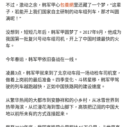
不过，激动之余，韩军甲心
包養網
里还藏了一个梦，“这辈
子，若能开上我们国家自主研制的动车组列车，那才叫圆
满呢！”
没想到，短短几年后，韩军甲圆梦了。2017年9月，他成为
我国第一批复兴号动车组司机，开上了中国时速最快的火
车。
今年春运，韩军甲依旧奋战在一线。
凌晨3点，韩军甲就来到了北京动车段一场动检车司机室，
做着上岗前的最后准备。四季变化、斗转星移，韩军甲驾
驶的列车越跑越快，正如中国铁路网的建设速度。
从繁华热闹的大都市到安静祥和的小乡村，从冰雪世界到
热带海滨，从烂漫花海到雪山脚下，高铁把辽阔的中国大
地以前所未有的方式连接起来。