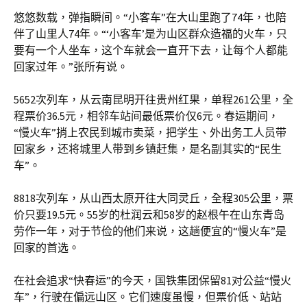
悠悠数载，弹指瞬间。“小客车”在大山里跑了74年，也陪
伴了山里人74年。“‘小客车’是为山区群众造福的火车，只
要有一个人坐车，这个车就会一直开下去，让每个人都能
回家过年。”张所有说。
5652次列车，从云南昆明开往贵州红果，单程261公里，全
程票价36.5元，相邻车站间最低票价仅6元。春运期间，
“慢火车”捎上农民到城市卖菜，把学生、外出务工人员带
回家乡，还将城里人带到乡镇赶集，是名副其实的“民生
车”。
8818次列车，从山西太原开往大同灵丘，全程305公里，票
价只要19.5元。55岁的杜润云和58岁的赵根午在山东青岛
劳作一年，对于节俭的他们来说，这趟便宜的“慢火车”是
回家的首选。
在社会追求“快春运”的今天，国铁集团保留81对公益“慢火
车”，行驶在偏远山区。它们速度虽慢，但票价低、站站