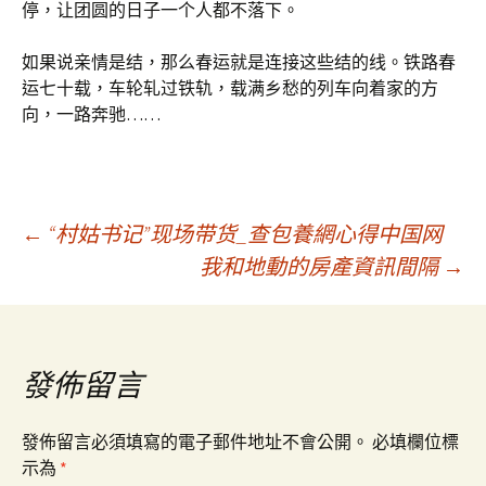
停，让团圆的日子一个人都不落下。
如果说亲情是结，那么春运就是连接这些结的线。铁路春
运七十载，车轮轧过铁轨，载满乡愁的列车向着家的方
向，一路奔驰……
文
←
“村姑书记”现场带货_查包養網心得中国网
我和地動的房產資訊間隔
→
章
導
發佈留言
覽
發佈留言必須填寫的電子郵件地址不會公開。
必填欄位標
示為
*