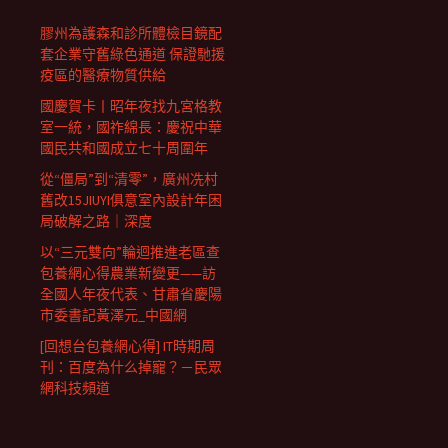
膠州為護森和診所體檢目鏡配
套企業守舊綠色通道 保證馳援
疫區的醫療物質供給
國慶賀卡丨昭年夜找九宮格教
室一統，國祚綿長：慶祝中華
國民共和國成立七十周圍年
從“僵局”到“清零”，廣州冼村
舊改15JIUYI俱意室內設計年困
局破解之路｜深度
以“三元雙向”輪迴推進老區查
包養網心得農業新變更——訪
全國人年夜代表、甘肅省慶陽
市委書記黃澤元_中國網
[回想台包養網心得] IT時期周
刊：百度為什么掉寵？－民眾
網科技頻道