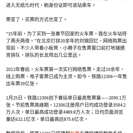
进入无纸化时代，刷身份证即可进站乘车。
票变了，买票的方式也变了。
“15年前，为了买到一张春节回家的火车票，我在火车站待
了两天两夜。”在北京打拼20余年的刘锦回忆，网络购票出
现前，不少人带着小板凳、小褥子在售票窗口前打地铺通
宵排队，排队的长龙甩出几公里远。
2012年春运，火车票第一次实行网络售票。走过10余年，
线上购票、电子客票已成为主流。如今，铁路12306一年售
出车票30亿张。
1月25日，铁路12306创下春运单日最高售票量——2090.1万
张。节前售票高峰期，12306注册用户日均成功登录3584.2
万人次，单日最高成功登录4489.8万人次；日均页面浏览
量达622.1亿次，单日最高达875.6亿次。