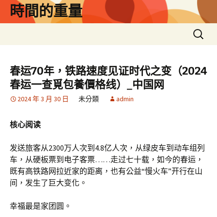
跳
時間的重量
至
主
搜
要
尋
內
關
容
鍵
春运70年，铁路速度见证时代之变（2024
字:
春运一查覓包養價格线）_中国网
2024 年 3 月 30 日
未分類
admin
核心阅读
发送旅客从2300万人次到4.8亿人次，从绿皮车到动车组列
车，从硬板票到电子客票……走过七十载，如今的春运，
既有高铁路网拉近家的距离，也有公益“慢火车”开行在山
间，发生了巨大变化。
幸福最是家团圆。