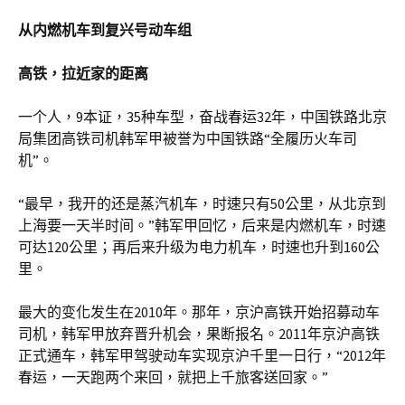
从内燃机车到复兴号动车组
高铁，拉近家的距离
一个人，9本证，35种车型，奋战春运32年，中国铁路北京
局集团高铁司机韩军甲被誉为中国铁路“全履历火车司
机”。
“最早，我开的还是蒸汽机车，时速只有50公里，从北京到
上海要一天半时间。”韩军甲回忆，后来是内燃机车，时速
可达120公里；再后来升级为电力机车，时速也升到160公
里。
最大的变化发生在2010年。那年，京沪高铁开始招募动车
司机，韩军甲放弃晋升机会，果断报名。2011年京沪高铁
正式通车，韩军甲驾驶动车实现京沪千里一日行，“2012年
春运，一天跑两个来回，就把上千旅客送回家。”