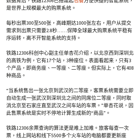
数据背后，铁路12306已搭建起
包養
方便快捷的智能系统，
是世界上规模最大的购票系统。
每秒出票300至500张，高峰期达1000张左右，用户从提交
需求到出票只需要2.8秒……保障全球最大购票系统平稳有
序运转，离不开智能系统的支持。
铁路12306科创中心副主任单杏花介绍，以北京西到深圳北
的高铁为例，它有17个站，3种座位。表面看起来，只有3
个产品，即商务座、一等座、二等座。但实际上，它有408
种商品。
“当系统售出一张北京到武汉的二等座，客票系统需要立即
自动生成一张武汉到深圳北之间的同席位二等座，同时取
消北京至石家庄直至武汉之间车站的车票。”单杏花说，因
此售票系统是实时不停地计算生成新的“商品”。
铁路12306余票查询的算法更是难上加难。旅客每查一次
票，线上网站和线下5500多个火车站的电脑都要更新座