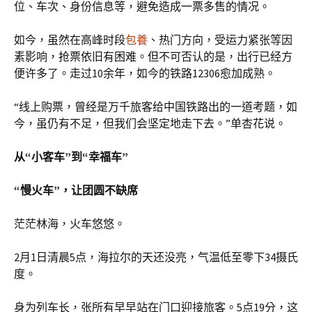
位、车次、身份信息等，避免造成一票多售的情况。
如今，虽然在高峰时段
包養
、热门方向，受运力紧张等因
素影响，抢票依旧有困难。但不可否认的是，出行已经方
便许多了。走过10余年，如今的铁路12306愈加成熟。
“线上购票，曾经是万千旅客给中国铁路出的一道考题，如
今，虽仍有不足，但我们会坚定地走下去。”单杏花说。
从“小客车”到“幸福车”
“慢火车”，让团圆不缺席
茫茫林海，火车悠悠。
2月1日清晨5点，海拉尔的天还没亮，气温低至零下34摄氏
度。
身为列车长，张所有早早站在门口迎接旅客。5点19分，这