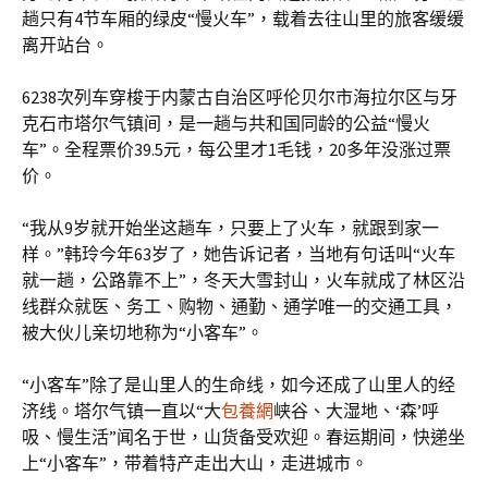
趟只有4节车厢的绿皮“慢火车”，载着去往山里的旅客缓缓
离开站台。
6238次列车穿梭于内蒙古自治区呼伦贝尔市海拉尔区与牙
克石市塔尔气镇间，是一趟与共和国同龄的公益“慢火
车”。全程票价39.5元，每公里才1毛钱，20多年没涨过票
价。
“我从9岁就开始坐这趟车，只要上了火车，就跟到家一
样。”韩玲今年63岁了，她告诉记者，当地有句话叫“火车
就一趟，公路靠不上”，冬天大雪封山，火车就成了林区沿
线群众就医、务工、购物、通勤、通学唯一的交通工具，
被大伙儿亲切地称为“小客车”。
“小客车”除了是山里人的生命线，如今还成了山里人的经
济线。塔尔气镇一直以“大
包養網
峡谷、大湿地、‘森’呼
吸、慢生活”闻名于世，山货备受欢迎。春运期间，快递坐
上“小客车”，带着特产走出大山，走进城市。