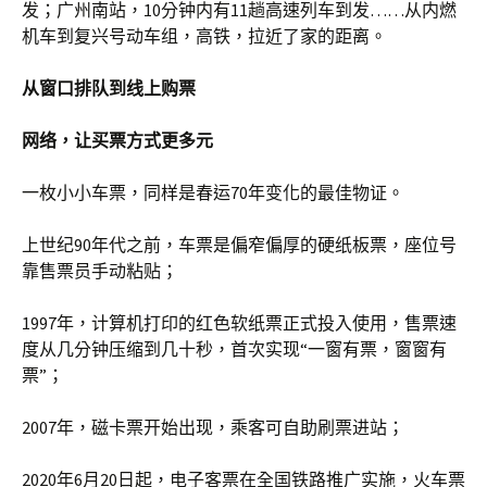
发；广州南站，10分钟内有11趟高速列车到发……从内燃
机车到复兴号动车组，高铁，拉近了家的距离。
从窗口排队到线上购票
网络，让买票方式更多元
一枚小小车票，同样是春运70年变化的最佳物证。
上世纪90年代之前，车票是偏窄偏厚的硬纸板票，座位号
靠售票员手动粘贴；
1997年，计算机打印的红色软纸票正式投入使用，售票速
度从几分钟压缩到几十秒，首次实现“一窗有票，窗窗有
票”；
2007年，磁卡票开始出现，乘客可自助刷票进站；
2020年6月20日起，电子客票在全国铁路推广实施，火车票