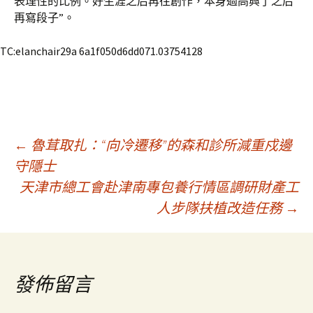
表理性的比例。好生涯之后再往創作，本身過高興了之后
再寫段子”。
TC:elanchair29a 6a1f050d6dd071.03754128
文
←
魯茸取扎：“向冷遷移”的森和診所減重戍邊
守隱士
天津市總工會赴津南專包養行情區調研財產工
章
人步隊扶植改造任務
→
導
覽
發佈留言