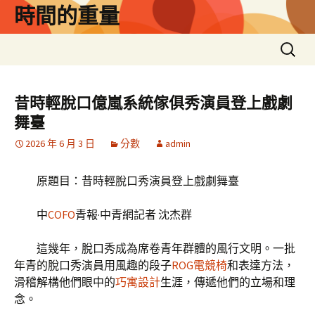
跳
時間的重量
至
主
搜
要
尋
內
關
容
鍵
昔時輕脫口億嵐系統傢俱秀演員登上戲劇
字:
舞臺
2026 年 6 月 3 日
分數
admin
原題目：昔時輕脫口秀演員登上戲劇舞臺
中
COFO
青報·中青網記者 沈杰群
這幾年，脫口秀成為席卷青年群體的風行文明。一批
年青的脫口秀演員用風趣的段子
ROG電競椅
和表達方法，
滑稽解構他們眼中的
巧寓設計
生涯，傳遞他們的立場和理
念。