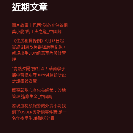
近期文章
圖片故事｜巴西“甜心查包養網
莫小龍”的工夫之道_中國網
《住房租賃條例》9月15日起
實施 對魔改房群租房等亂象，
新規出手JIUYI俱意室內設計管
理
“青熱夕陽”照社區！華商學子
攜中醫聰明守JIUYI俱意診所設
計護銀齡安康
遼寧彰甜心查包養網武：沙地
管理 造綠生金_中國網
發現血枕頭報警的外賣小哥找
到了OSDER奧斯德零件商:是一
名年夜學生,兼職送外賣