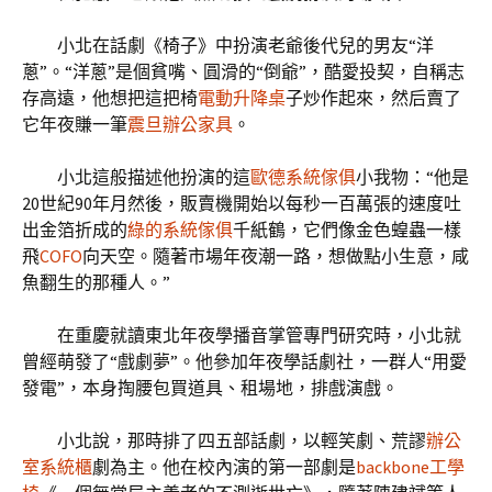
小北在話劇《椅子》中扮演老爺後代兒的男友“洋
蔥”。“洋蔥”是個貧嘴、圓滑的“倒爺”，酷愛投契，自稱志
存高遠，他想把這把椅
電動升降桌
子炒作起來，然后賣了
它年夜賺一筆
震旦辦公家具
。
小北這般描述他扮演的這
歐德系統傢俱
小我物：“他是
20世紀90年月然後，販賣機開始以每秒一百萬張的速度吐
出金箔折成的
綠的系統傢俱
千紙鶴，它們像金色蝗蟲一樣
飛
COFO
向天空。隨著市場年夜潮一路，想做點小生意，咸
魚翻生的那種人。”
在重慶就讀東北年夜學播音掌管專門研究時，小北就
曾經萌發了“戲劇夢”。他參加年夜學話劇社，一群人“用愛
發電”，本身掏腰包買道具、租場地，排戲演戲。
小北說，那時排了四五部話劇，以輕笑劇、荒謬
辦公
室系統櫃
劇為主。他在校內演的第一部劇是
backbone工學