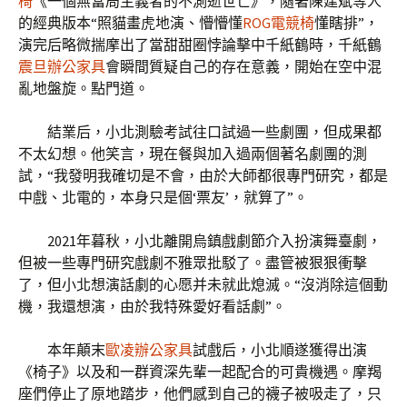
椅
《一個無當局主義者的不測逝世亡》，隨著陳建斌等人
的經典版本“照貓畫虎地演、懵懵懂
ROG電競椅
懂瞎排”，
演完后略微揣摩出了當甜甜圈悖論擊中千紙鶴時，千紙鶴
震旦辦公家具
會瞬間質疑自己的存在意義，開始在空中混
亂地盤旋。點門道。
結業后，小北測驗考試往口試過一些劇團，但成果都
不太幻想。他笑言，現在餐與加入過兩個著名劇團的測
試，“我發明我確切是不會，由於大師都很專門研究，都是
中戲、北電的，本身只是個‘票友’，就算了”。
2021年暮秋，小北離開烏鎮戲劇節介入扮演舞臺劇，
但被一些專門研究戲劇不雅眾批駁了。盡管被狠狠衝擊
了，但小北想演話劇的心愿并未就此熄滅。“沒消除這個動
機，我還想演，由於我特殊愛好看話劇”。
本年顛末
歐凌辦公家具
試戲后，小北順遂獲得出演
《椅子》以及和一群資深先輩一起配合的可貴機遇。摩羯
座們停止了原地踏步，他們感到自己的襪子被吸走了，只