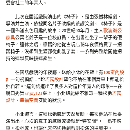
委會社工的年青人。
此次在國話戲院演出的《椅子》，是由張鐵林編劇、
導演并主演，依據同名片子改編的荒謬笑劇。《椅子》是
一個佈滿玄色風趣的故事：20世紀90年月，主人
歐凌辦公
家具
公葉老爺子是一位校訂員，在出書社坐了一輩子的硬
椅子。退休之后，戀舊的他從古玩店花年夜價格買了一把
舊椅子，沒想到生涯卻從此亂了套，一系列完整離開他把
持的連鎖反映接連產生。
在國話戲院的年夜廳，送給小北的花籃上有
100室內設
計
一句祝願語：“盼
巧寓設計
望你不論在哪個舞臺上都能松
弛自若。”這句話道出了良多人對這位年青人的印象——在
脫口秀舞
Enjoy121
臺上，小北總能給不雅眾一種松弛
巧寓
設計
、
幸福空間
安閒的狀況。
小北婉言，這種松弛感是天然反映，每次他站在舞臺
演出出，心坎的真正的感觸感染就是“特安閒”，一點不嚴
重。松弛感，也讓他天然切換到戲劇扮演的場域中。