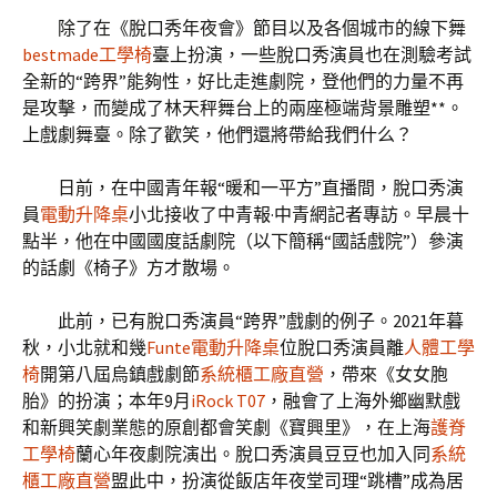
除了在《脫口秀年夜會》節目以及各個城市的線下舞
bestmade工學椅
臺上扮演，一些脫口秀演員也在測驗考試
全新的“跨界”能夠性，好比走進劇院，登他們的力量不再
是攻擊，而變成了林天秤舞台上的兩座極端背景雕塑**。
上戲劇舞臺。除了歡笑，他們還將帶給我們什么？
日前，在中國青年報“暖和一平方”直播間，脫口秀演
員
電動升降桌
小北接收了中青報·中青網記者專訪。早晨十
點半，他在中國國度話劇院（以下簡稱“國話戲院”）參演
的話劇《椅子》方才散場。
此前，已有脫口秀演員“跨界”戲劇的例子。2021年暮
秋，小北就和幾
Funte電動升降桌
位脫口秀演員離
人體工學
椅
開第八屆烏鎮戲劇節
系統櫃工廠直營
，帶來《女女胞
胎》的扮演；本年9月
iRock T07
，融會了上海外鄉幽默戲
和新興笑劇業態的原創都會笑劇《寶興里》，在上海
護脊
工學椅
蘭心年夜劇院演出。脫口秀演員豆豆也加入同
系統
櫃工廠直營
盟此中，扮演從飯店年夜堂司理“跳槽”成為居