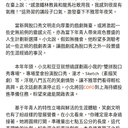
在臺上說：“感激鐵林教員和龍馬社敢用我，我感到很是有
氣魄！”這熟習的講段子口氣，激發臺下不雅眾年夜笑。
當新興脫口秀文明走向厚重的戲劇舞臺，或將激起一
些史無前例的靈感火花，亦為當下年青人帶來底色豐盛的
人生計劃新選擇。小北說，假如無機會，他盼望多測驗考
試一些正統的戲劇表演，讓戲劇成為脫口秀之外一段豐盛
的生涯經過的事況。
本年年頭，小北和豆豆就想過謀劃兩小我的“雙拼脫口
秀專場”，專場里會扮演脫口秀、漫才、Sketch（素描笑
劇）等，浮現八門五花的笑劇情勢，讓不雅眾們看得輕松
高興。此次話劇表演停止后，小北將回
COFO
到上海持續投
進準備任務，盼望來歲能開啟表演。
基于年青人的特性立場與鮮活的生涯體驗，笑劇文明
也有了紛歧樣的發展營養。在小北看來，“你確定是本身過
接著，她將圓規打開，準確量出七點五公分的長度，這代