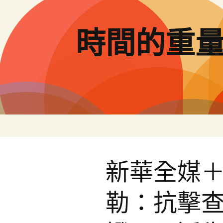
跳
至
主
時間的重
要
內
容
新華全媒
勒：抗擊查