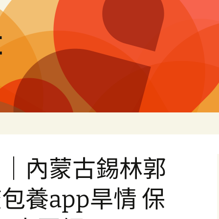
量
＋｜內蒙古錫林郭
包養app旱情 保