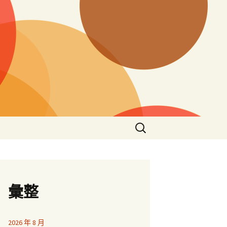
搜
尋
關
鍵
字:
彙整
2026 年 8 月