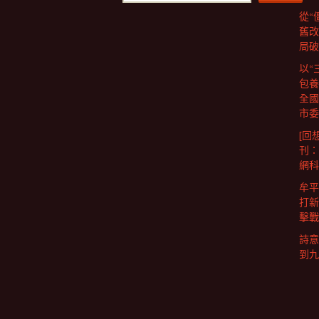
從“
舊改
局破
以“
包養
全國
市委
[回
刊：
網科
牟平
打新
擊戰
詩意
到九