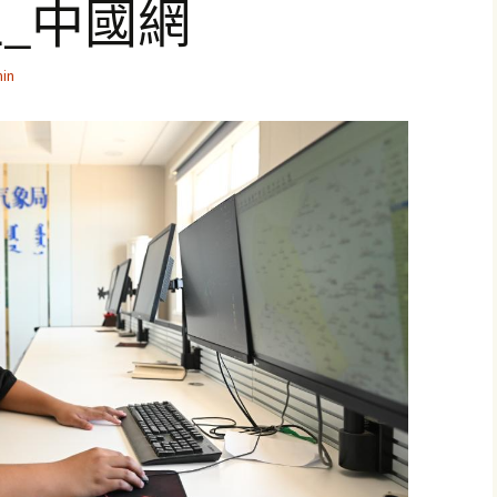
_中國網
in