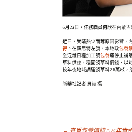
6月23日，任務職員何欣在內蒙
近日，受晴熱少雨等原因影響，
得
。在蘇尼特左旗，本地政
包養
全混雜日糧加工調
包養
運停止補
草料供應，穩固飼草料價錢，以每
較年夜地域調運飼草料2.6萬噸
新華社記者 貝赫 攝
←
查覓包養價錢2024年貴