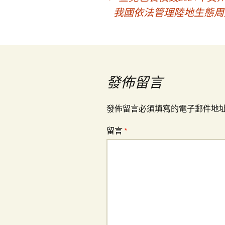
文
我國依法管理陸地生態周
章
導
發佈留言
覽
發佈留言必須填寫的電子郵件地
留言
*