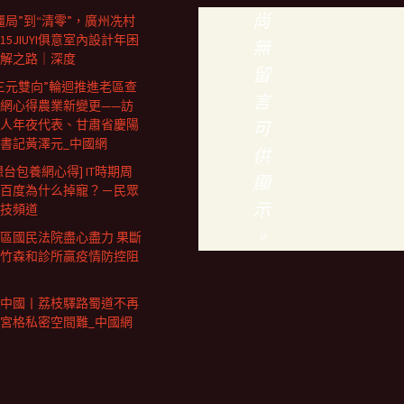
尚
僵局”到“清零”，廣州冼村
15JIUYI俱意室內設計年困
無
解之路｜深度
留
三元雙向”輪迴推進老區查
言
網心得農業新變更——訪
人年夜代表、甘肅省慶陽
可
書記黃澤元_中國網
供
想台包養網心得] IT時期周
顯
百度為什么掉寵？－民眾
示
技頻道
。
區國民法院盡心盡力 果斷
竹森和診所贏疫情防控阻
中國丨荔枝驛路蜀道不再
宮格私密空間難_中國網