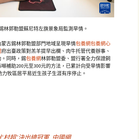
古錫林郭勒盟蘇尼特左旗景象局監測旱情。
內蒙古錫林郭勒盟部門地域呈現旱情
包養網
包養網心
網
府出臺政策對羔羊提早出欄、肉牛托管代養辦事、
助。同時，錫
包養網
林郭勒盟委、盟行署全力保證飼
噸補助200元至300元的方法，已累計向受旱情影響
，助力牧區居平易近生孩子生涯有序停止。
州“村超”決出總冠軍_中國網