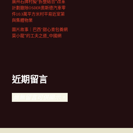
廣州石牌村擬“拆整結合”改革
計劃撤除OSDER奧斯德汽車零
件10.3萬平方米村平易近室第
與集體物業
圖片故事｜巴西“甜心查包養網
莫小龍”的工夫之道_中國網
近期留言
尚無留言可供顯示。