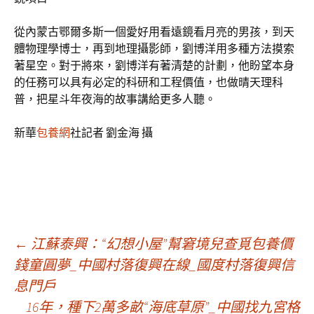
從內蒙古鄂爾多斯一個愛好用看遠鏡看月亮的男孩，到天
體物理學博士，再到地理攝影師，劉博洋用多種方法摸索
著星空。對于將來，劉博洋有著清楚的計劃，他盼望本身
的任務可以具有必定的科研和工程價值，也做晴天理科
普，把星斗年夜海的故事講給更多人聽。
新華
包養網
社記者 劉金海 攝
文
←
江蘇泰興：“幻想小屋”幫窘境兒查覓包養價
錢童圓夢_中國村落復興在線_國度村落復興信
息門戶
章
16年，種下2萬多畝“海底草原”_中國找九宮格