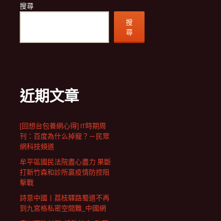
搜尋
搜
尋
近期文章
[回想台包養網心得] IT時期周
刊：百度為什么掉寵？－民眾
網科技頻道
牟平區國民法院盡心盡力 果斷
打新竹森和診所贏疫情防控阻
擊戰
詩意中國丨荔枝驛路蜀道不再
到九宮格私密空間難_中國網