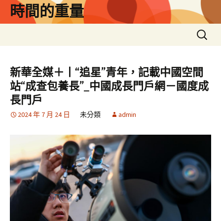
跳
時間的重量
至
主
搜
要
尋
內
關
容
鍵
新華全媒＋丨“追星”青年，記載中國空間
字:
站“成查包養長”_中國成長門戶網－國度成
長門戶
2024 年 7 月 24 日
未分類
admin