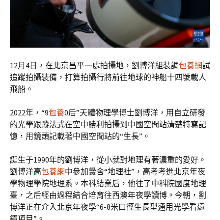
12月4日，在北京昌平一處拍攝地，劉博洋組裝調
包養網
試
追蹤拍攝裝備，打算拍攝行將前往地球的神船十四號載人
飛船。
2022年，“9
包養
0后”天體物理學博士劉博洋，用自立研發
的光學跟蹤法式在空中勝利拍攝到中國空間站清楚特寫記
憶，用鏡頭記載著中國空間站的“生長”。
誕生于1990年的劉博洋，從小就對地理有著濃重的愛好。
劉博洋高
包養網
中參加黌舍“地理社”，高考考進北京年夜
學物理學院地理系。本科結業后，他往了中科院國度地理
臺，之后經由過程結合培育往西澳年夜學讀博。今朝，劉
博洋正在介入北京年夜學“6-8米口徑生長型通用光學看遠
鏡項目”。