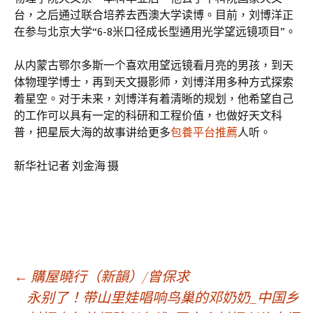
台，之后通过联合培养去西澳大学读博。目前，刘博洋正
在参与北京大学“6-8米口径成长型通用光学望远镜项目”。
从内蒙古鄂尔多斯一个喜欢用望远镜看月亮的男孩，到天
体物理学博士，再到天文摄影师，刘博洋用多种方式探索
着星空。对于未来，刘博洋有着清晰的规划，他希望自己
的工作可以具有一定的科研和工程价值，也做好天文科
普，把星辰大海的故事讲给更多
包養平台推薦
人听。
新华社记者 刘金海 摄
文
←
購屋曉行（新韻）/曾保求
永别了！带山里娃唱响鸟巢的邓奶奶_中国乡