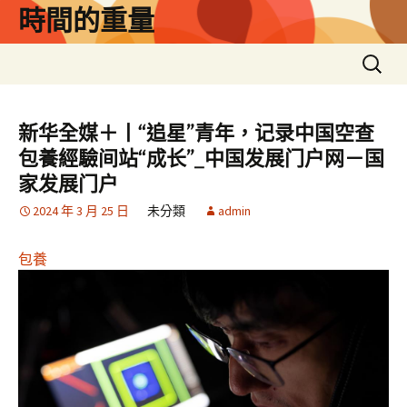
跳
時間的重量
至
主
搜
要
尋
內
關
容
鍵
新华全媒＋丨“追星”青年，记录中国空查
字:
包養經驗间站“成长”_中国发展门户网－国
家发展门户
2024 年 3 月 25 日
未分類
admin
包養