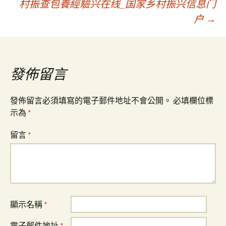
村振查包養經驗兴在线_国家乡村振兴信息门
章
户
→
導
覽
發佈留言
發佈留言必須填寫的電子郵件地址不會公開。
必填欄位標
示為
*
留言
*
顯示名稱
*
電子郵件地址
*