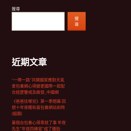
搜尋
搜
尋
近期文章
“一帶一路”共開國家應對天氣
查包養網心得變更國際一起配
合經歷鑒戒及啟發_中國網
《爸爸往哪兒》第一季閉幕 回
想十年夜暖和喜包養網站剎時
(組圖)
蓋個台包養心得章就了事 年夜
先生”年夜四練習”成了雞肋