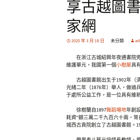
享古越圖書
家網
2025 年 3 月 18 日
未分類
ad
在浙江古城紹興年夜通書院
維護單元，我國第一個
小樹屋
具
古越圖書館出生于1902年
光緒二年（1876年）舉人，做
于處所公益工作，是一位具有維
徐樹蘭自1897
舞蹈場地
年創設
耗資“銀三萬二千九百六十兩，常
城西古貢院創立了古越圖書館。1
學界泰斗蔡元培師長教師，