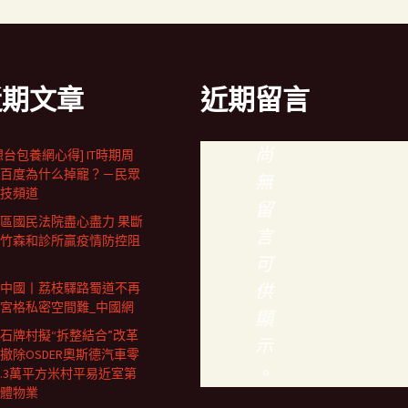
近期文章
近期留言
尚
想台包養網心得] IT時期周
百度為什么掉寵？－民眾
無
技頻道
留
區國民法院盡心盡力 果斷
言
竹森和診所贏疫情防控阻
可
中國丨荔枝驛路蜀道不再
供
宮格私密空間難_中國網
顯
石牌村擬“拆整結合”改革
示
撤除OSDER奧斯德汽車零
。
0.3萬平方米村平易近室第
體物業