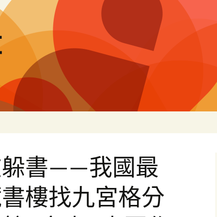
量
躲書——我國最
藏書樓找九宮格分