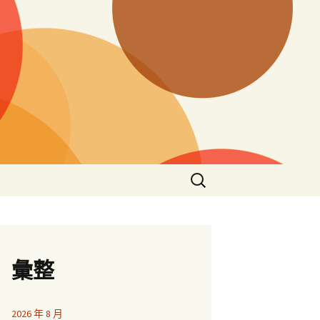
搜
尋
關
鍵
字:
彙整
2026 年 8 月