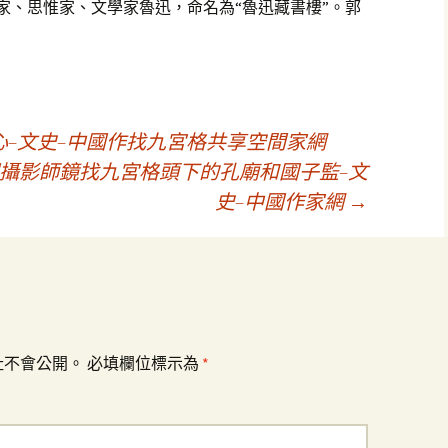
動家、思惟家、文學家魯迅，命名為“魯迅藏書樓”。郭
–文史–中國作找九宮格共享空間家網
國攝影師鏡找九宮格頭下的孔廟和國子監–文
史–中國作家網
→
址不會公開。
必填欄位標示為
*