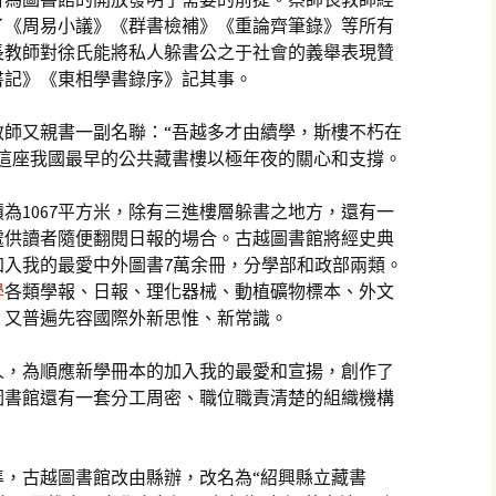
了《周易小議》《群書檢補》《重論齊筆錄》等所有
長教師對徐氏能將私人躲書公之于社會的義舉表現贊
書記》《東相學書錄序》記其事。
教師又親書一副名聯：“吾越多才由續學，斯樓不朽在
與這座我國最早的公共藏書樓以極年夜的關心和支撐。
為1067平方米，除有三進樓層躲書之地方，還有一
處供讀者隨便翻閱日報的場合。古越圖書館將經史典
加入我的最愛中外圖書7萬余冊，分學部和政部兩類。
學
各類學報、日報、理化器械、動植礦物標本、外文
，又普遍先容國際外新思惟、新常識。
人，為順應新學冊本的加入我的最愛和宣揚，創作了
圖書館還有一套分工周密、職位職責清楚的組織機構
批準，古越圖書館改由縣辦，改名為“紹興縣立藏書