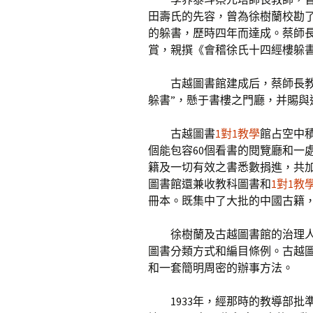
田壽氏的先容，曾為徐樹蘭校勘
的躲書，歷時四年而達成。蔡師
賞，親撰《會稽徐氏十四經樓躲
古越圖書館建成后，蔡師長
躲書”，懸于書樓之門廳，并賜
古越圖書
1對1教學
館占空中積
個能包容60個看書的閱覽廳和一
籍及一切有效之書悉數捐進，共
圖書館還兼收教科圖書和
1對1教
冊本。既集中了大批的中國古籍
徐樹蘭及古越圖書館的治理
圖書分類方式和編目條例。古越
和一套簡明周密的辦事方法。
1933年，經那時的教導部