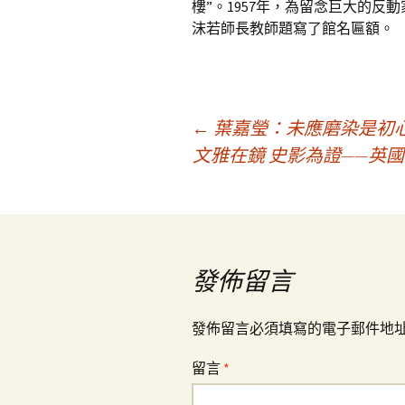
樓”。1957年，為留念巨大的反
沫若師長教師題寫了館名匾額。
文
←
葉嘉瑩：未應磨染是初心
文雅在鏡 史影為證——英
章
導
發佈留言
覽
發佈留言必須填寫的電子郵件地
留言
*