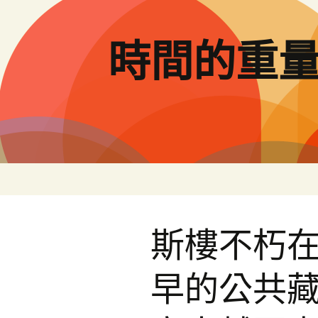
跳
至
主
時間的重
要
內
容
斯樓不朽在
早的公共