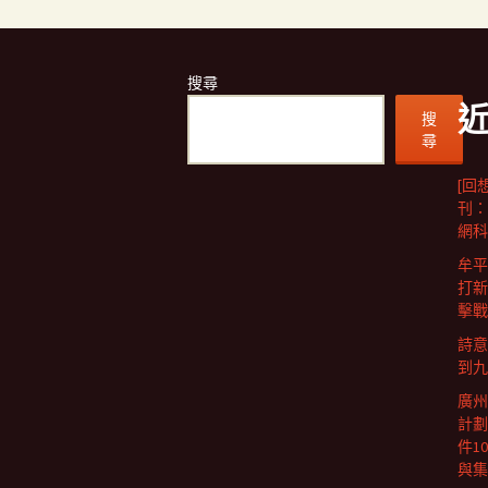
搜尋
搜
尋
[回
刊：
網科
牟平
打新
擊戰
詩意
到九
廣州
計劃
件1
與集