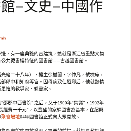
館–文史–中國作
min
旁邊，有一座典雅的古建筑，這就是浙江省重點文物
有公共藏書樓特征的圖書館——古越圖書館。
（清光緒二十八年），樓主徐樹蘭，字仲凡，號檢庵，
過兵部郎中和知府等官。因母病致仕還鄉后，他就熱情
新思惟的教導家、躲書家。
“邵郡中西書院” 之后，又于1900年“集議”，1902年
長經費一千元”，以豐盛的家躲圖書為基本，在紹興
9
聚會場地
04年圖書館正式向大眾開放。
曾為圖書館的開放發明了需要的前提。蔡師長教師經