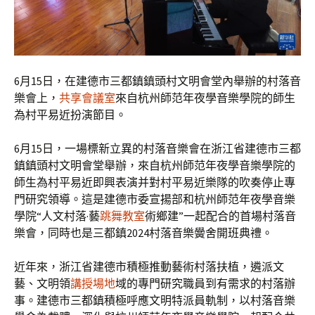
6月15日，在建德市三都鎮鎮頭村文明會堂內舉辦的村落音
樂會上，
共享會議室
來自杭州師范年夜學音樂學院的師生
為村平易近扮演節目。
6月15日，一場標新立異的村落音樂會在浙江省建德市三都
鎮鎮頭村文明會堂舉辦，來自杭州師范年夜學音樂學院的
師生為村平易近即興表演并對村平易近樂隊的吹奏停止專
門研究領導。這是建德市委宣揚部和杭州師范年夜學音樂
學院“人文村落·藝
跳舞教室
術鄉建”一起配合的首場村落音
樂會，同時也是三都鎮2024村落音樂黌舍開班典禮。
近年來，浙江省建德市積極推動藝術村落扶植，遴派文
藝、文明領
講授場地
域的專門研究職員到有需求的村落辦
事。建德市三都鎮積極呼應文明特派員軌制，以村落音樂