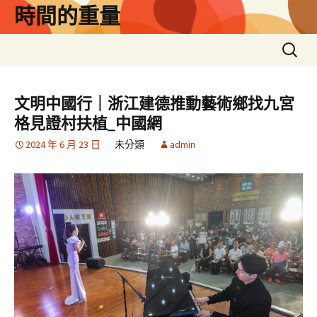
跳
時間的重量
至
主
搜
要
尋
內
關
容
鍵
文明中國行｜浙江建德推動藝術鄉找九宮
字:
格見證村扶植_中國網
2024 年 6 月 23 日
未分類
admin