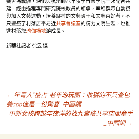
黌舍為載體，深化與杭州師范年夜學音樂學院一起配合共
建，經由過程專門研究院校教員的領導，率領群眾自動餐
與加入文藝運動，培養鄉村的文藝骨干和文藝喜好者，不
只豐盛了村落居平易近
共享會議室
的精力文明生涯，也推
進村落旅
瑜伽場地
游成長。
新華社記者 徐昱 攝
文
←
年青人“搶占”老年游玩團：收獲的不只查包
養app僅是一份驚喜_中國網
中新女校跨越年夜洋的找九宮格共享空間牽手
章
_中國網
→
導