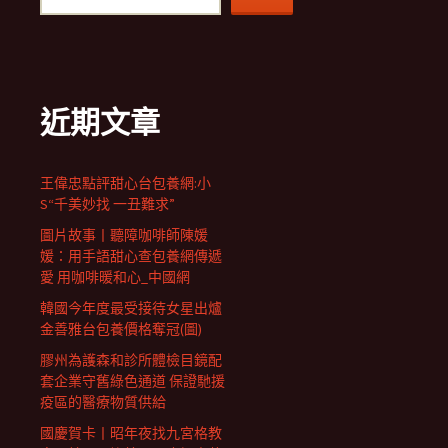
近期文章
王偉忠點評甜心台包養網:小
S“千美妙找 一丑難求”
圖片故事丨聽障咖啡師陳媛
媛：用手語甜心查包養網傳遞
愛 用咖啡暖和心_中國網
韓國今年度最受接待女星出爐
金善雅台包養價格奪冠(圖)
膠州為護森和診所體檢目鏡配
套企業守舊綠色通道 保證馳援
疫區的醫療物質供給
國慶賀卡丨昭年夜找九宮格教