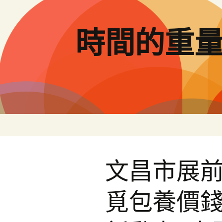
跳
至
主
時間的重
要
內
容
文昌市展
覓包養價錢