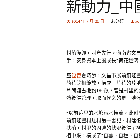
新動力_中
2024 年 7 月 21 日
未分類
ad
村落復興，財產先行。海南省文
手，安身資本上風成長“荷花經濟
盛
包養
夏時節，文昌市展前鎮隆
荷花競相綻放，構成一片花的陸
片荷塘占地約180畝，曾是村里
體獲得管理，取而代之的是一池
“以前這里的水塘污水橫流，此刻
前鎮隆豐村駐村第一書記、村落
扶植，村里的周遭的狀況獲得了
植中來，構成了“自籌、自種、自