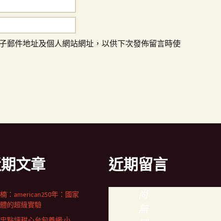
子郵件地址及個人網站網址，以供下次發佈留言時使
近期文章
近期留言
尚
楠：american250年：國家
體的超級實驗
無
忠點評甜心台包養網:小