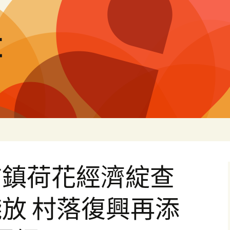
量
前鎮荷花經濟綻查
放 村落復興再添