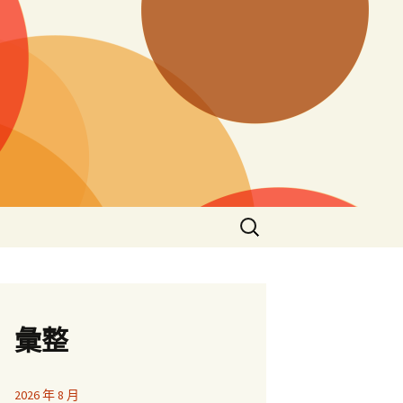
搜
尋
關
鍵
字:
彙整
2026 年 8 月