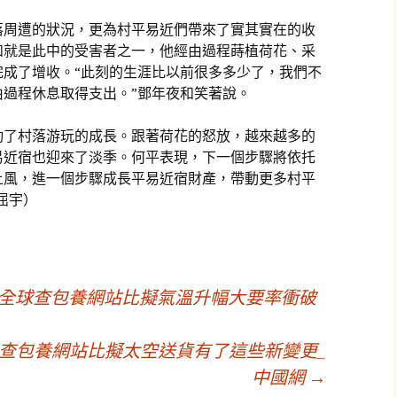
落周遭的狀況，更為村平易近們帶來了實其實在的收
和就是此中的受害者之一，他經由過程蒔植荷花、采
完成了增收。“此刻的生涯比以前很多多少了，我們不
過程休息取得支出。”鄧年夜和笑著說。
動了村落游玩的成長。跟著荷花的怒放，越來越多的
易近宿也迎來了淡季。何平表現，下一個步驟將依托
上風，進一個步驟成長平易近宿財產，帶動更多村平
屈宇）
年全球查包養網站比擬氣溫升幅大要率衝破
 查包養網站比擬太空送貨有了這些新變更_
中國網
→