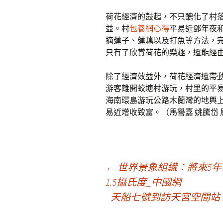
荷花經濟的鼓起，不只醜化了村
益。村
包養網心得
平易近鄧年夜
摘蓮子、蓮藕以及打魚等方法，
只有了欣賞荷花的樂趣，還能經由
除了經濟效益外，荷花經濟還帶
游客離開蛟塘村游玩，村里的平
海南環島游玩公路木蘭灣的地輿
易近增收致富。（馬譽嘉 姚騰岱 
文
←
世界景象組織：將來5
1.5攝氏度_中國網
天船七號到訪天宮空間站
章