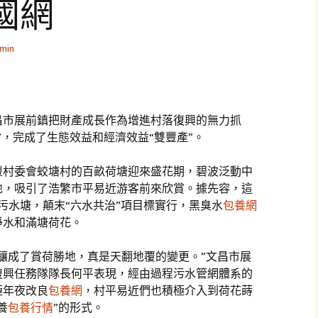
國網
min
昌市展前鎮把財產成長作為增進村落復興的無力抓
”，完成了生態效益和經濟效益“雙豐產”。
豐村委會蛟塘村的百畝荷塘迎來盛花期，碧波泛動中
地，吸引了浩繁市平易近游客前來欣賞。據先容，這
的污水塘，顛末“六水共治”項目標實行，黑臭水
包養網
淨水和滿塘荷花。
釀成了賞荷勝地，真是天翻地覆的變更。”文昌市展
復興任務隊隊長何平表現，經由過程污水管網體系的
極年夜改良
包養網
，村平易近們也積極介入到荷花蒔
養
包養行情
”的形式。