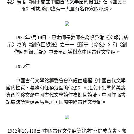
報》編者《關于樹立中國古代文學館的提出》在《國民日
報》刊載,隨即獲得一大量有名作家的呼應。
1981年2月14日，巴金師長教師在為噴鼻港《文報告請
示》寫的《創作回想錄》之十一《關于〈冷夜〉》和《創
作回想錄·后記》中最早建議樹立中國古代文學館。
1982年
中國古代文學館籌委會會商經由過程《中國古代文學
館的性質、義務和任務范圍的假想》。北京市批準將萬壽
寺西院移交給中國古代文學館作為姑且館址。中國作協書
記處決議籌建茅盾舊居，回屬中國古代文學館。
1982年10月16日“中國古代文學館籌建處”召開成立會。餐