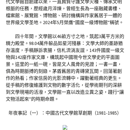
代文學館自創建以來，一直肩負守護文學火種、傳承文明
根脈的任務，歷經歲月淬煉，曾經生長為一座融藏書樓、
檔案館、展覽館、博物館、研討機構與作家舊居于一體的
世界級文學圣地。2024年5月榮膺“國度一級博物館”稱號。
四十年間，文學館以46畝方寸之地，筑起3萬平方米的
精力殿堂。98.04萬件躲品如星河殘暴：文學大師的墨跡猶
存溫度，手稿靜訴衷腸，信札流淌友誼，143件國度一級文
物與142座作家文庫，構筑起中國現今世文學史的平面圖
景。這里的一紙一硯，皆是文人風骨的見證；一書一畫，
俱為時期脈搏的刻錄。茅盾舊居的青磚黛瓦間，回蕩著創
作的熱看；作家信房的光影流轉中，躍動著經典的更生。
從手稿的修復維護到文物的數字活化，從學術期刊的深耕
到文學現場的活潑，文學館一直以改造立異之姿，踐行“讓
文物活起來”的時期命題。
年夜事記（一）：中國古代文學館草創期（1981-1985）