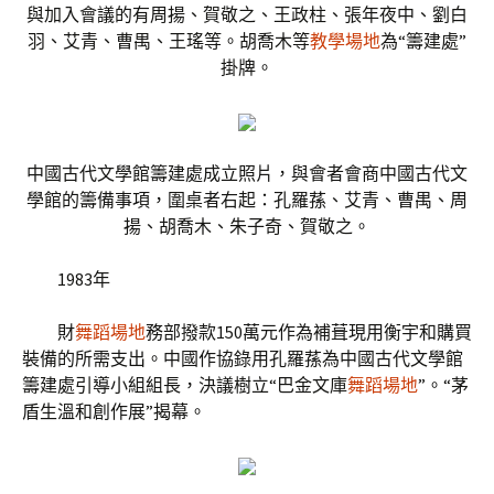
與加入會議的有周揚、賀敬之、王政柱、張年夜中、劉白
羽、艾青、曹禺、王瑤等。胡喬木等
教學場地
為“籌建處”
掛牌。
中國古代文學館籌建處成立照片，與會者會商中國古代文
學館的籌備事項，圍桌者右起：孔羅蓀、艾青、曹禺、周
揚、胡喬木、朱子奇、賀敬之。
1983年
財
舞蹈場地
務部撥款150萬元作為補葺現用衡宇和購買
裝備的所需支出。中國作協錄用孔羅蓀為中國古代文學館
籌建處引導小組組長，決議樹立“巴金文庫
舞蹈場地
”。“茅
盾生溫和創作展”揭幕。