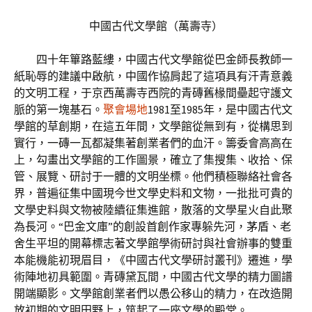
中國古代文學館（萬壽寺）
四十年篳路藍縷，中國古代文學館從巴金師長教師一
紙恥辱的建議中啟航，中國作協肩起了這項具有汗青意義
的文明工程，于京西萬壽寺西院的青磚舊椽間壘起守護文
脈的第一塊基石。
聚會場地
1981至1985年，是中國古代文
學館的草創期，在這五年間，文學館從無到有，從構思到
實行，一磚一瓦都凝集著創業者們的血汗。籌委會高高在
上，勾畫出文學館的工作圖景，確立了集搜集、收拾、保
管、展覽、研討于一體的文明坐標。他們積極聯絡社會各
界，普遍征集中國現今世文學史料和文物，一批批可貴的
文學史料與文物被陸續征集進館，散落的文學星火自此聚
為長河。“巴金文庫”的創設首創作家專躲先河，茅盾、老
舍生平坦的開幕標志著文學館學術研討與社會辦事的雙重
本能機能初現眉目，《中國古代文學研討叢刊》遷進，學
術陣地初具範圍。青磚黛瓦間，中國古代文學的精力圖譜
開端顯影。文學館創業者們以愚公移山的精力，在改造開
放初期的文明田野上，筑起了一座文學的殿堂。