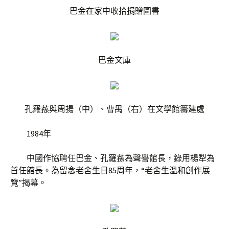
巴金在家中收拾捐贈圖書
巴金文庫
孔羅蓀與周揚（中）、曹禺（右）在文學館籌建處
1984年
中國作協聘任巴金、孔羅蓀為聲譽館長，錄用楊犁為
首任館長。為留念老舍生日85周年，“老舍生溫和創作展
覽”揭幕。