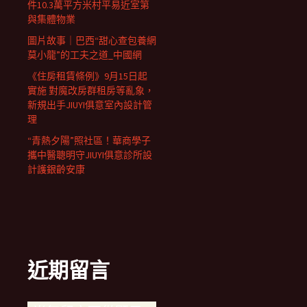
件10.3萬平方米村平易近室第
與集體物業
圖片故事｜巴西“甜心查包養網
莫小龍”的工夫之道_中國網
《住房租賃條例》9月15日起
實施 對魔改房群租房等亂象，
新規出手JIUYI俱意室內設計管
理
“青熱夕陽”照社區！華商學子
攜中醫聰明守JIUYI俱意診所設
計護銀齡安康
近期留言