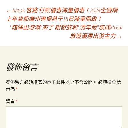
文
←
klook 客路 付款優惠海量優惠！2024全國網
上年貨節廣州專場將于18日隆重開啟！
“錯峰出游潮”來了 銀發族和“清年假”族成klook
章
旅遊優惠出游主力
→
導
覽
發佈留言
發佈留言必須填寫的電子郵件地址不會公開。
必填欄位標
示為
*
留言
*