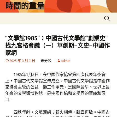
跳
時間的重量
至
主
搜
要
尋
內
關
容
鍵
“文學館1985”：中國古代文學館“創業史”
字:
找九宮格會議（一）草創期–文史–中國作
家網
2025 年 3 月 1 日
未分類
admin
1985年1月5日，在中國作家協會第四次代表年夜會
上，中國古代文學館宣佈成立。中國古代文學館是中國作
家協會主管的公益一類工作單元，是國際最早、世界上最
年夜的文學類博物館，是中國作協和文學界的寶庫和窗
口。
四秩年齡，文脈連綿；薪火相傳，新章再啟。中國古