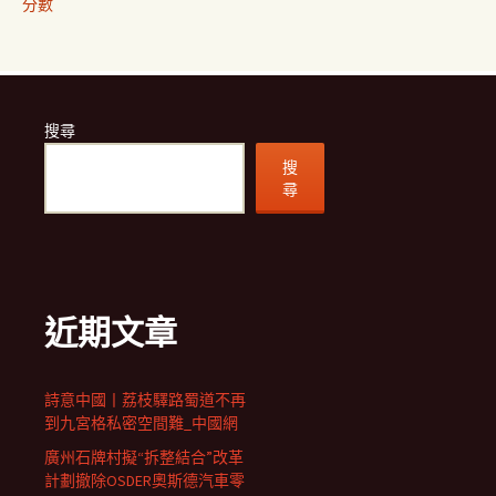
分數
搜尋
搜
尋
近期文章
詩意中國丨荔枝驛路蜀道不再
到九宮格私密空間難_中國網
廣州石牌村擬“拆整結合”改革
計劃撤除OSDER奧斯德汽車零