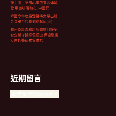
媛：用手語甜心查包養網傳遞
愛 用咖啡暖和心_中國網
韓國今年度最受接待女星出爐
金善雅台包養價格奪冠(圖)
膠州為護森和診所體檢目鏡配
套企業守舊綠色通道 保證馳援
疫區的醫療物質供給
近期留言
尚無留言可供顯示。