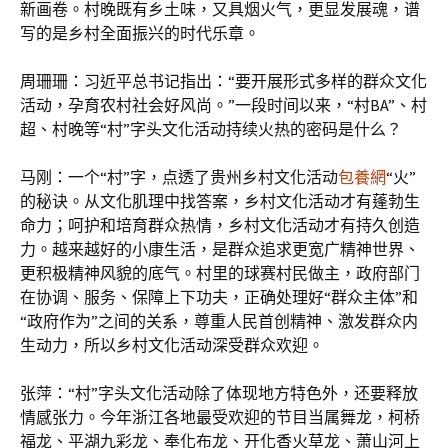
新画卷。村晚既有乡土味，又具烟火气，更显发展魂，谱
写的是乡村全面振兴的时代乐章。
周珊珊：习近平总书记指出：“要开展形式多样的群众文化
活动，孕育农村社会好风尚。”一段时间以来，“村BA”、村
超、村晚等“村”字头文化活动持续火热的密码是什么？
马刚：一个“村”字，点透了贵州乡村文化活动
包養網
“火”
的秘诀。从文化肌理中找答案，乡村文化活动才有蓬勃生
命力；呵护和培育群众热情，乡村文化活动才有持久创造
力。越来越好的小康生活，是群众追求更宽广精神世界、
更积极精神风貌的底气。村里的球赛村民做主，政府部门
在协调、服务、保障上下功夫，正确处理好“群众主体”和
“政府作为”之间的关系，尊重人民首创精神、激发群众内
生动力，所以乡村文化活动深受群众欢迎。
张萍：“村”字头文化活动除了体现地方特色外，还要释放
情感张力。今年浙江各地最受欢迎的节目当属舞龙，柯桥
福龙、平湖九彩龙、奉化布龙、开化香火草龙、萧山河上