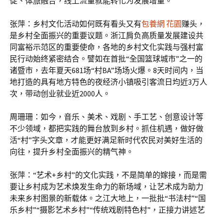
促、体旅融合，线上流量就能转化为发展增量。
张萍：乡村文化活动如何既有看头又有
包養網 花園
赚头，
是乡村全面振兴的重要议题。浙江肩负高质量发展建设共
同富裕示范区的重要使命，各地的乡村文化实践与强村富
民行动始终紧密结合。譬如在首批“全国篮球城市”之一的
诸暨市，去年夏天681场“村BA”场场火爆。8天时间内，当
地打造的具有地方特色的夜经济小镇吸引客流日均近3万人
次，带动创业就业近2000人。
周珊珊：如今，音乐、美术、戏剧、手工艺、创意设计等
不少领域，都把实践的舞台放到乡村。抓住机遇，做好做
活“村”字头文章，才能更好满足新时代农民对美好生活的
向往，提升乡村全面振兴的精气神。
张萍：“艺术+乡村”的文化实践，不是简单的嫁接，而是需
要让乡村成为艺术焕发生命力的新场域，让艺术成为助力
未来乡村图景的新载体。之江大地上，一批批“书法村”“国
乐乡村”“摄影艺术乡村”“传统戏剧特色村”，正接力讲述艺