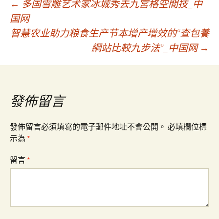
文
←
多国雪雕艺术家冰城秀去九宮格空間技_中
国网
智慧农业助力粮食生产节本增产增效的“查包養
章
網站比較九步法”_中国网
→
導
覽
發佈留言
發佈留言必須填寫的電子郵件地址不會公開。
必填欄位標
示為
*
留言
*