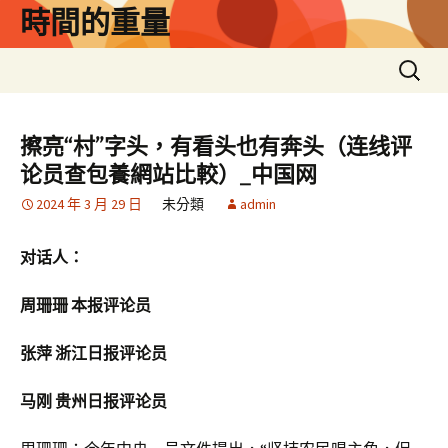
跳
時間的重量
至
主
搜
要
尋
內
關
容
鍵
擦亮“村”字头，有看头也有奔头（连线评
字:
论员查包養網站比較）_中国网
2024 年 3 月 29 日
未分類
admin
对话人：
周珊珊 本报评论员
张萍 浙江日报评论员
马刚 贵州日报评论员