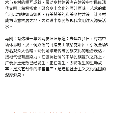
术与乡村的相互成就，带动乡村建设者在建设中华民族现
代文明上积极探索。融合乡土文化的原汁原味，艺术的催
化可以加速如诗如画、各美其美的和美乡村建设，让乡村
成为诗意栖居之地，为建设中华民族现代文明注入源头活
水。
马刚：有这样一幕为网友津津乐道：去年7月1日，村超中
场休息时，汉、侗双语的《唱支山歌给党听》，引发全场5
万名观众大合唱。现代足球与传统民族文化的融合表达，
接地气也有感染力。在波澜壮阔的中华民族复兴之路上，
广袤乡土无数已经发生、正在发生、即将发生的生动故
事，是文艺创作的丰富宝库，是建设社会主义文化强国的
深厚源泉。