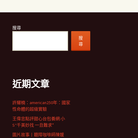
搜尋
搜
尋
近期文章
許耀楠：american250年：國家
性命體的超級實驗
王偉忠點評甜心台包養網:小
S“千美妙找 一丑難求”
圖片故事丨聽障咖啡師陳媛