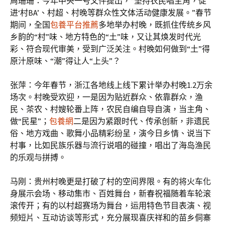
周珊珊：今年中央一号文件提出，“坚持农民唱主角，促
进‘村BA’、村超、村晚等群众性文体活动健康发展。”春节
期间，全国
包養平台推薦
多地举办村晚，既抓住传统乡风
乡韵的“村”味、地方特色的“土”味，又让其焕发时代光
彩、符合现代审美，受到广泛关注。村晚如何做到“土”得
原汁原味、“潮”得让人“上头”？
张萍：今年春节，浙江各地线上线下累计举办村晚1.2万余
场次。村晚受欢迎，一是因为贴近群众、依靠群众，渔
民、茶农、村嫂轮番上阵，农民自编自导自演，当主角、
做“民星”；
包養網
二是因为紧跟时代、传承创新，非遗民
俗、地方戏曲、歌舞小品精彩纷呈，演今日乡情、说当下
村事，比如民族乐器与流行说唱的碰撞，唱出了海岛渔民
的乐观与拼搏。
马刚：贵州村晚更是打破了村的空间界限。有的将火车化
身展示会场、移动集市、百姓舞台，新春祝福随着车轮滚
滚传开；有的以村超赛场为舞台，运用特色节目表演、视
频短片、互动访谈等形式，充分展现喜庆祥和的苗乡侗寨