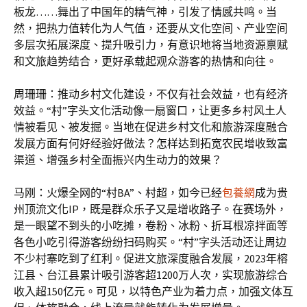
板龙……舞出了中国年的精气神，引发了情感共鸣。当
然，把热力值转化为人气值，还要从文化空间、产业空间
多层次拓展深度、提升吸引力，有意识地将当地资源禀赋
和文旅趋势结合，更好承载起观众游客的热情和向往。
周珊珊：推动乡村文化建设，不仅有社会效益，也有经济
效益。“村”字头文化活动像一扇窗口，让更多乡村风土人
情被看见、被发掘。当地在促进乡村文化和旅游深度融合
发展方面有何好经验好做法？怎样达到拓宽农民增收致富
渠道、增强乡村全面振兴内生动力的效果？
马刚：火爆全网的“村BA”、村超，如今已经
包養網
成为贵
州顶流文化IP，既是群众乐子又是增收路子。在赛场外，
是一眼望不到头的小吃摊，卷粉、冰粉、折耳根凉拌面等
各色小吃引得游客纷纷扫码购买。“村”字头活动还让周边
不少村寨吃到了红利。促进文旅深度融合发展，2023年榕
江县、台江县累计吸引游客超1200万人次，实现旅游综合
收入超150亿元。可见，以特色产业为着力点，加强文体互