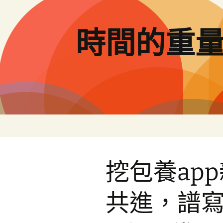
跳
至
主
時間的重
要
內
容
挖包養ap
共進，譜