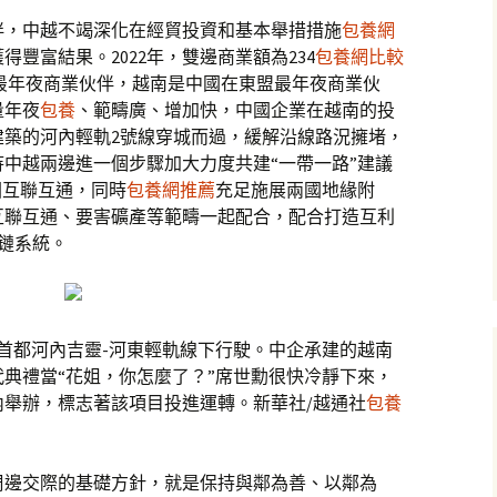
伴，中越不竭深化在經貿投資和基本舉措措施
包養網
豐富結果。2022年，雙邊商業額為234
包養網比較
南最年夜商業伙伴，越南是中國在東盟最年夜商業伙
量年夜
包養
、範疇廣、增加快，中國企業在越南的投
建築的河內輕軌2號線穿城而過，緩解沿線路況擁堵，
中越兩邊進一個步驟加大力度共建“一帶一路”建議
國互聯互通，同時
包養網推薦
充足施展兩國地緣附
互聯互通、要害礦產等範疇一起配合，配合打造互利
鏈系統。
越南首都河內吉靈-河東輕軌線下行駛。中企承建的越南
代典禮當“花姐，你怎麼了？”席世勳很快冷靜下來，
舉辦，標志著該項目投進運轉。新華社/越通社
包養
周邊交際的基礎方針，就是保持與鄰為善、以鄰為