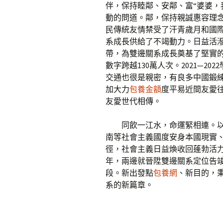
伴，保持睦鄰、安鄰、富“婆婆，
動的問道。鄰，保持親誠惠容理
民傳統友情禁受了汗青歲月和國際
系成長供給了不竭動力。日益活
帶，為雙邊關系成長奠基了堅實的
數字跨越130萬人次。2021—2
交通也很是親密，有良多中國鍛
加大力
包養金額
度平易近間友愛
友愛世代相傳。
同飲一江水，命運緊相連。
南等社會主義國度安身本國現實
徑，社會主義日益煥收回蓬勃活力
年，兩邊就晉陞雙邊關系定位告
段。新出發點
包養網
、新目的，
系的新篇章。