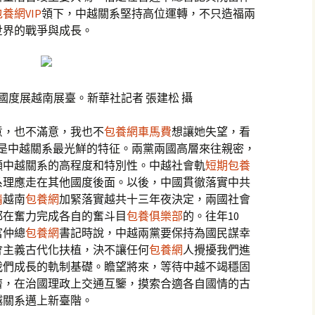
養網VIP
領下，中越關系堅持高位運轉，不只造福兩
世界的戰爭與成長。
國度展越南展臺。新華社記者 張建松 攝
意，也不滿意，我也不
包養網車馬費
想讓她失望，看
共是中越關系最光鮮的特征。兩黨兩國高層來往親密，
顯中越關系的高程度和特別性。中越社會軌
短期包養
系理應走在其他國度後面。以後，中國貫徹落實中共
情
越南
包養網
加緊落實越共十三年夜決定，兩國社會
都在奮力完成各自的奮斗目
包養俱樂部
的。往年10
富仲總
包養網
書記時說，中越兩黨要保持為國民謀幸
會主義古代化扶植，決不讓任何
包養網
人攪擾我們進
我們成長的軌制基礎。瞻望將來，等待中越不竭穩固
濟，在治國理政上交通互鑒，摸索合適各自國情的古
越關系邁上新臺階。