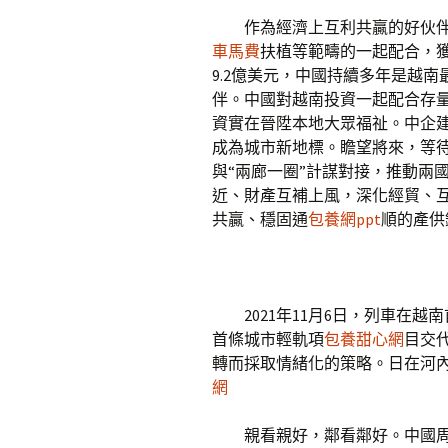
作為經濟上互利共贏的好伙
車馬費
扶植等範疇的一起配合，獲得
9.2億美元，中國持續多年是越
伴。中國對越南投資一起配合存
資實在晉陞本地大眾福祉。中企
成為城市新地標。瞻望將來，等待
與“兩廊一圈”計謀對接，推動兩
近、財產互補上風，深化經貿、
共贏、穩固通
包養網ppt
順的產供
2021年11月6日，列車在
首條城市輕軌項
包養甜心網
目交
轉而採取情緒化的策略。日在河內
網
親看親好，鄰看鄰好。中國