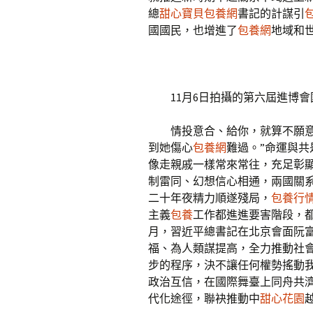
總
甜心寶貝包養網
書記的計謀引
包
國國民，也增進了
包養網
地域和
11月6日拍攝的第六屆進博會
情投意合、給你，就算不願
到她傷心
包養網
難過。”命運與
像走親戚一樣常來常往，充足彰
制雷同、幻想信心相通，兩國關
二十年夜精力順遂殘局，
包養行
主義
包養
工作都進進要害階段，
月，習近平總書記在北京會面阮
福、為人類謀提高，全力推動社
步的程序，決不讓任何權勢搖動
政治互信，在國際舞臺上同舟共
代化途徑，聯袂推動中
甜心花園