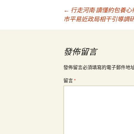
文
←
行走河南·讀懂約包養心
市平易近政局相干引導調
章
導
發佈留言
覽
發佈留言必須填寫的電子郵件地
留言
*