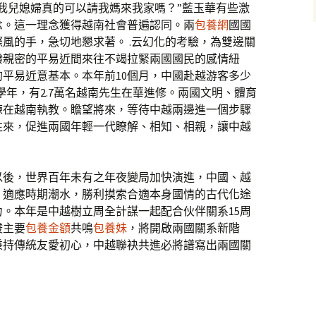
我兒媳婦真的可以請我媽來我家嗎？”藍玉華有些激
念。這一理念獲得越南社會普遍認同。兩
包養網
國國
風的手，急切地懇求著。 .云幻化的考驗，為雙邊關
潑親密的平易近間來往不竭拉緊兩國國民的感情紐
平易近意基本。本年前10個月，中國赴越游客多少
022學年，有2.7萬名越南先生在華進修。兩國文明、體育
練在越南執教。瞻望將來，等待中越兩邊進一個步驟
往來，促進兩國年輕一代瞭解、相知、相親，讓中越
以後，世界百年未有之年夜變局加快演進，中國、越
、適應時期潮水，勝利摸索合適本身國情的古代化途
。本年是中越樹立周全計謀一起配合伙伴關系15周
竣主要
包養金額
共鳴
包養妹
，將開啟兩國關系新階
秉持傳統友愛初心，中越聯袂共進必將譜寫出兩國關