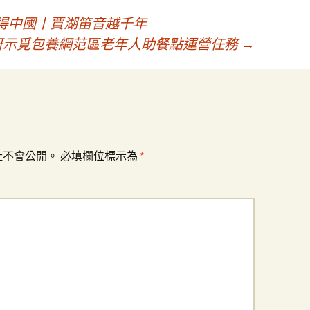
得中國丨賈湖笛音越千年
研示覓包養網范區老年人助餐點運營任務
→
址不會公開。
必填欄位標示為
*