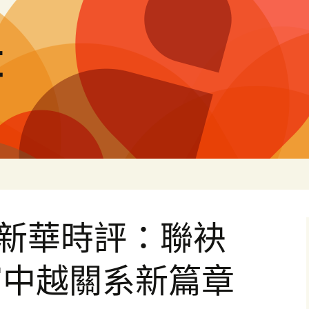
量
p新華時評：聯袂
寫中越關系新篇章