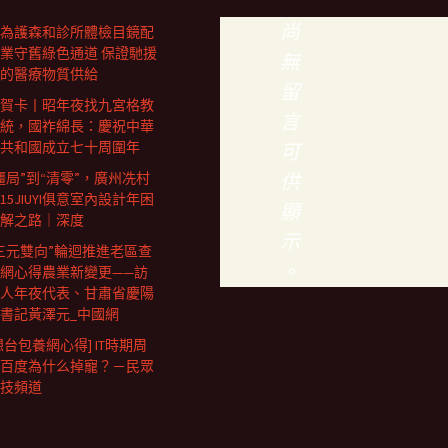
尚
為護森和診所體檢目鏡配
業守舊綠色通道 保證馳援
無
的醫療物質供給
留
賀卡丨昭年夜找九宮格教
言
統，國祚綿長：慶祝中華
共和國成立七十周圍年
可
僵局”到“清零”，廣州冼村
供
15JIUYI俱意室內設計年困
顯
解之路｜深度
示
三元雙向”輪迴推進老區查
。
網心得農業新變更——訪
人年夜代表、甘肅省慶陽
書記黃澤元_中國網
想台包養網心得] IT時期周
百度為什么掉寵？－民眾
技頻道