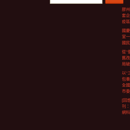
膠州
套企
疫區
國慶
室一
國民
從“
舊改
局破
以“
包養
全國
市委
[回
刊：
網科