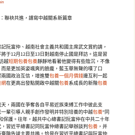
in
題：聯袂共進，譜寫中越關系新篇章
書記阮富仲、越南社會主義共和國主席武文賞約請，
將于12月12日至13日對越南停止國是拜訪。這是習
訪越
短期包養
包養
靜靜地看著他變得有些陰沉，不像
，而是更加英姿颯爽的臉龐，藍玉華無聲的嘆了口
實兩國政治互信，增進雙
包養一個月價錢
邊互利一起
養網
在更高出發點開啟中越關
包養
系成長的新階
包養
戴天，兩國在爭奪各自平易近族束縛工作中彼此支
老一輩引導人親手創作發明并特別培養的中越
包養
“同
護和保護。往年，越共中心總書記阮富仲在中共二十年
代，習近平總書記同阮富仲總書記舉辦談判
包養
，并
新臺階告竣主要共鳴。恰是在習近平總書記與阮富仲