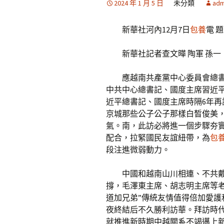
2024 年 1 月 5 日
未分類
adm
新華社河內12月7日
包養
電 
新華社記者查文曄 陶軍 孫一
應越南共產黨中心委員會總
中共中心總書記、國度主席習近平
近平總書記、國度主席時隔6年再
京城那些公子公子那樣白皙俊美
氣。南，此訪必將進一個步驟夯
配合，拉緊國民友誼紐帶，為
包
段注進微弱動力。
中國和越南山川相連、不共
撐，毛澤東主席、胡志明主席等
道加兄弟”傳統友情值得倍加愛
夜終結后不久勝利訪華。拜訪時
就推進新時期中越關系不竭邁上