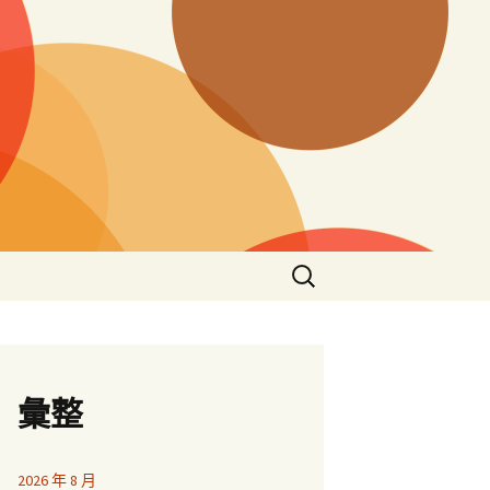
搜
尋
關
鍵
字:
彙整
2026 年 8 月