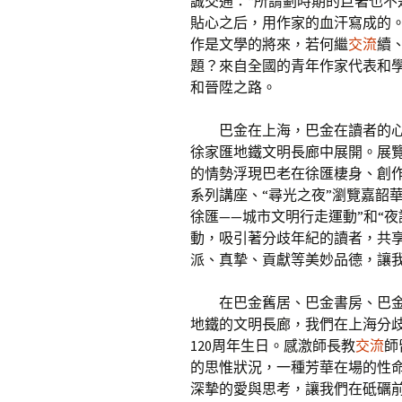
誠交通：“所謂劃時期的巨著也
貼心之后，用作家的血汗寫成的
作是文學的將來，若何繼
交流
續
題？來自全國的青年作家代表和
和晉陞之路。
巴金在上海，巴金在讀者的心
徐家匯地鐵文明長廊中展開。展
的情勢浮現巴老在徐匯棲身、創作
系列講座、“尋光之夜”瀏覽嘉韶華
徐匯——城市文明行走運動”和“夜
動，吸引著分歧年紀的讀者，共
派、真摯、貢獻等美妙品德，讓
在巴金舊居、巴金書房、巴
地鐵的文明長廊，我們在上海分
120周年生日。感激師長教
交流
師
的思惟狀況，一種芳華在場的性
深摯的愛與思考，讓我們在砥礪