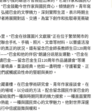
不是靠小我的聰慧才智假造出來的，它是作家和國民心
。”巴金鼓勵今世作家與國民齊心，傾情創作。青年寫
、弘揚巴金的文學精力，深刻實際生涯，表示時期主
學者將展開對話、交通，為當下創作和批駁尋覓衝破
里。“巴金在徐匯圖片文獻展”正在位于繁榮鬧市的
覽聯合手札、手稿、照片、文章等材料，以豐盛活潑
的真正的狀況。還有留念巴金師長教師生日120周年
——“巴金和他的伴侶”朗誦分送朋友運動、“巴金在
讀巴金——留念巴金生日120周年作品誦讀會”等運
享書噴鼻，重溫經典。他如一盞明燈，守護著愛、正
我們感觸感染性命的堅韌與美妙。
金藏書樓，在巴金學術研究會、青年作家座談會，在
歧的場域，以分歧的方法，配合留念國民作家巴金的
留給我們一種與時期同業的精力摸索，一種直面實際
命熱能，一種與國民齊心的文學魅力。他對世界深邃
前行中倍感鼓舞與暖和。