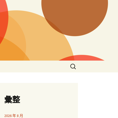
搜
尋
關
鍵
字:
彙整
2026 年 8 月