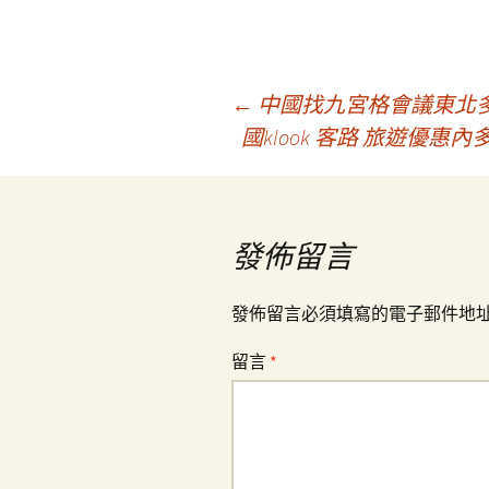
文
←
中國找九宮格會議東北
國klook 客路 旅遊優
章
導
發佈留言
覽
發佈留言必須填寫的電子郵件地
留言
*