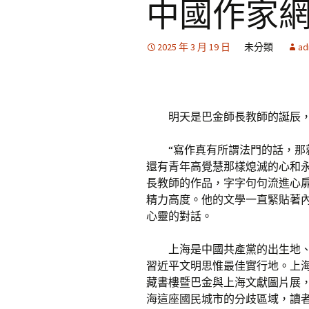
中國作家
2025 年 3 月 19 日
未分類
ad
明天是巴金師長教師的誕辰
“寫作真有所謂法門的話，那
還有青年高覺慧那樣熄滅的心和
長教師的作品，字字句句流進心
精力高度。他的文學一直緊貼著
心靈的對話。
上海是中國共產黨的出生地
習近平文明思惟最佳實行地。上
藏書樓暨巴金與上海文獻圖片展，
海這座國民城市的分歧區域，讀