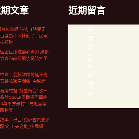
近期文章
近期留言
尚
想台包養網心得] IT時期周
百度為什么掉寵？－民眾
無
技頻道
留
區國民法院盡心盡力 果斷
言
竹森和診所贏疫情防控阻
可
中國丨荔枝驛路蜀道不再
供
宮格私密空間難_中國網
顯
石牌村擬“拆整結合”改革
示
撤除OSDER奧斯德汽車零
。
0.3萬平方米村平易近室第
體物業
故事｜巴西“甜心查包養網
龍”的工夫之道_中國網