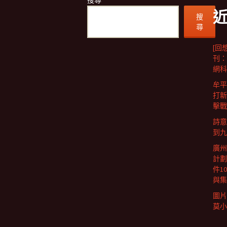
搜尋
搜
尋
[回
刊：
網科
牟平
打新
擊戰
詩意
到九
廣州
計劃
件1
與集
圖片
莫小