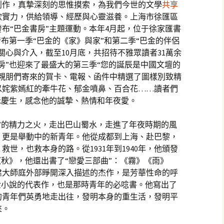
創作，真摯深刻的思惟摸索，為我們今世的文學
共享
軟實力，供給領導、經歷與心靈滋養。上海市徐匯區
布“巴金書房”主題運動。本年4月起，位于徐家匯書
發布第一季“巴金的《家》與家”和第二季“巴金的伴侶
關心與介入，截至10月底，共招待不雅眾讀者31萬余
房”也迎來了最盛大的第三季“您的誕辰是中國文壇的
和親朋們寄來的賀卡、電報、函件中精選了圖樣別致精
以姹紫嫣紅的牽牛花、郁金噴鼻、百合花……讀者們
老慶生，感念他的誠摯、熱情和年夜愛。
”的精力之火，走出巴山蜀水，走進了年夜時期的風
，更是舉動中的新青年。他從成都到上海、赴巴黎，
世，也救本身的路。從1931年到1940年，他頒發
《秋》，他還出書了“戀愛三部曲”：《霧》《雨》
建大師庭外部睜開深入描述的杰作，是芳華性命的呼
金小說的代表作，也是那時青年的必唸書。他寫出了
的青年們英勇地走出往，發明本身的重生活，發明平
來。