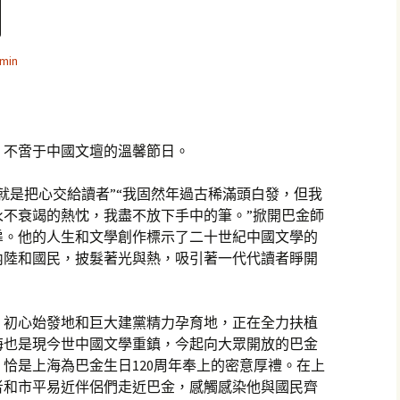
網
min
，不啻于中國文壇的溫馨節日。
就是把心交給讀者”“我固然年過古稀滿頭白發，但我
永不衰竭的熱忱，我盡不放下手中的筆。”掀開巴金師
扉。他的人生和文學創作標示了二十世紀中國文學的
內陸和國民，披髮著光與熱，吸引著一代代讀者睜開
、初心始發地和巨大建黨精力孕育地，正在全力扶植
海也是現今世中國文學重鎮，今起向大眾開放的巴金
恰是上海為巴金生日120周年奉上的密意厚禮。在上
者和市平易近伴侶們走近巴金，感觸感染他與國民齊