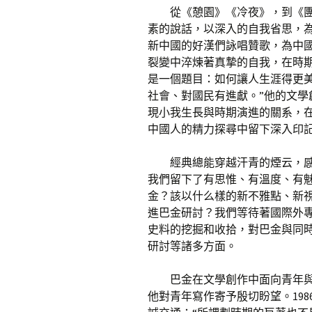
從《憩園》《冷夜》，到《
素的說話，以深入的自我省思，
新中國的好漢們詠唱贊歌，為中
裂變中淬煉著真摯的自我，在時
是一個題目：如何讓人生涯得更
社會、對國民有進獻。”他的文
現小我生長與時期演進的關系，
中國人的精力探尋中留下深入印
經典總能穿越汗青的煙云，
我們留下了有思惟、有溫度、有魅
金？該以什么樣的新不雅點、新
進巴金研討？我們等待著國際外
史料的挖掘和收拾，對巴金與同
研討等諸多方面。
巴金在文學創作中面向青年
他對青年寫作寄予殷切盼望。19