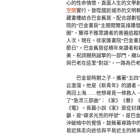
心的性命情懷，直面人生的文學
空間
實行，晉陞國民城市的文明
藏書樓結合巴金舊居，配合謀劃發
院的“巴金書房”主題閱覽區接踵
圈”，獲得不雅眾讀者的普遍追蹤
人次。現在，徐家匯書院“巴金書
節日”。巴金舊居從積年來讀者
美、祝詞親熱誠摯的一部門，襯
與巴老在這里“對話”，一路為巴
巴金是時期之子，攜著“五四
云激蕩。他是《新青年》的讀者
再回上海……他想尋覓一條救人、救
了“急流三部曲”：《家》《春》
《電》。長篇小說《家》是從封
籲，是“尋求光亮的呼號”，是巴
沖破暗中的覺悟，鼓舞著尋路中
易近族走向迷信與平易近主的將