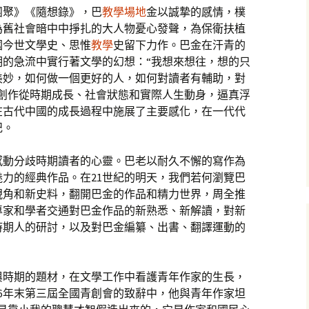
團聚》《隨想錄》，巴
教學場地
金以誠摯的感情，樸
為舊社會暗中中掙扎的大人物憂心發聲，為保衛扶植
國今世文學史、思惟
教學
史留下力作。巴金在汗青的
期的急流中實行著文學的幻想：“我想來想往，想的只
美妙，如何做一個更好的人，如何對讀者有輔助，對
學創作從時期成長、社會狀態和實際人生動身，逼真浮
在古代中國的成長過程中施展了主要感化，在一代代
記。
感動分歧時期讀者的心靈。巴老以耐久不懈的寫作為
力的經典作品。在21世紀的明天，我們若何瀏覽巴
視角和新史料，翻開巴金的作品和精力世界，周全推
專家和學者交通對巴金作品的新熟悉、新解讀，對新
時期人的研討，以及對巴金編纂、出書、翻譯運動的
與時期的題材，在文學工作中看護青年作家的生長，
86年末第三屆全國青創會的致辭中，他與青年作家坦