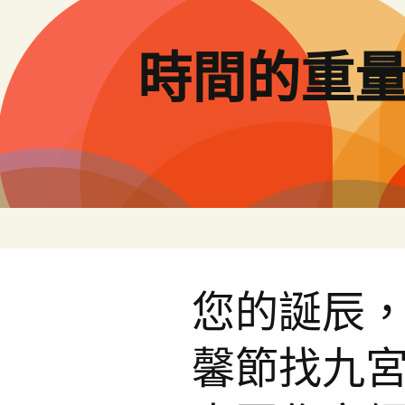
跳
至
主
時間的重
要
內
容
您的誕辰
馨節找九宮