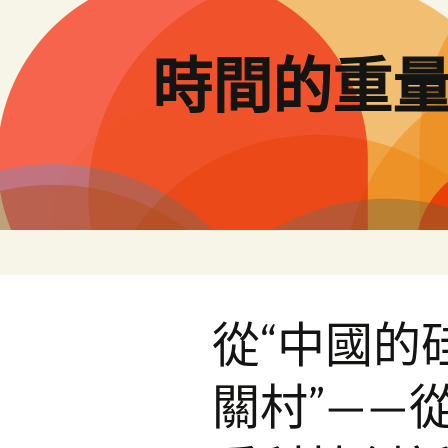
跳
至
主
時間的重
要
內
容
從“中國的
關村”——