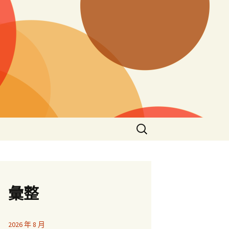
搜
尋
關
鍵
字:
彙整
2026 年 8 月