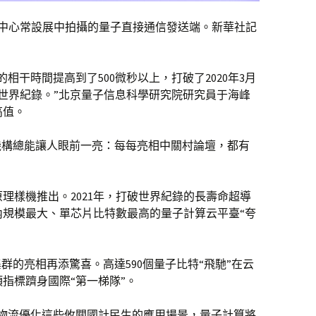
展示中心常設展中拍攝的量子直接通信發送端。新華社記
的相干時間提高到了500微秒以上，打破了2020年3月
的世界紀錄。”北京量子信息科學研究院研究員于海峰
高值。
機構總能讓人眼前一亮：每每亮相中關村論壇，都有
原理樣機推出。2021年，打破世界紀錄的長壽命超導
國內規模最大、單芯片比特數最高的量子計算云平臺“夸
群的亮相再添驚喜。高達590個量子比特“飛馳”在云
指標躋身國際“第一梯隊”。
與物流優化這些攸關國計民生的應用場景，量子計算將