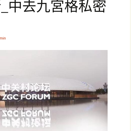
_中去九宮格私密
min