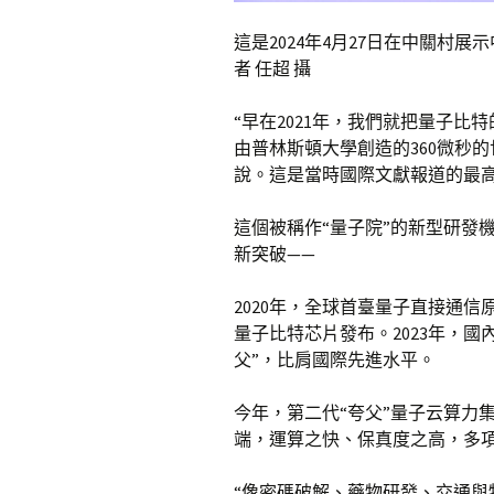
這是2024年4月27日在中關村
者 任超 攝
“早在2021年，我們就把量子比特
由普林斯頓大學創造的360微秒
說。這是當時國際文獻報道的最
這個被稱作“量子院”的新型研發
新突破——
2020年，全球首臺量子直接通信
量子比特芯片發布。2023年，
父”，比肩國際先進水平。
今年，第二代“夸父”量子云算力集
端，運算之快、保真度之高，多項
“像密碼破解、藥物研發、交通