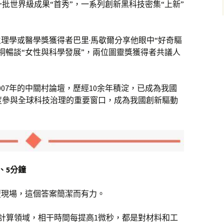
批世界級成果“首秀”，一系列創新黑科技密集“上新”
生理學或醫學獎獲得者巴里·馬歇爾分享他眼中“好奇驅
桐暢談“女性與科學發展”，兩位圖靈獎獲得者共議人
007年的中關村論壇，歷經10余年積淀，已成為我國
度參與全球科技治理的重要窗口，成為我國創新驅動
。
、5分鐘
壇現場，這個答案簡潔而有力。
計算領域，相干時間每提高1微秒，都是對材料和工