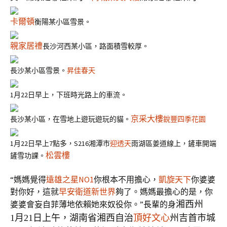
卡爾頓
衡陽某小區雪景。
親家居禮
長沙河西某小區，路面積雪較厚。
長沙某小區雪景。
昇佳春天
1月22日早上，下班時光路上的車流。
京采大樓
長沙某小區，在雪地上遊玩遊玩的貓。
銳豐四季花園
1月22日早上7點多，S216湘潭市
迎透天
雨湖區姜道線上，鏟車開端
松雲樓
鏟雪功課。
“媽媽覺得
遠雄之星NO1
你根本不用擔心，
凱旋天下
你婆婆
對你好，這就
早安衛道新世界
夠了。媽媽最擔心的是，你
婆婆會妄自菲薄地依賴她來奴役你。”長輩的身
湘西州
1月21日上午，湖南省湘西自治
頂好文心
州吉首市城