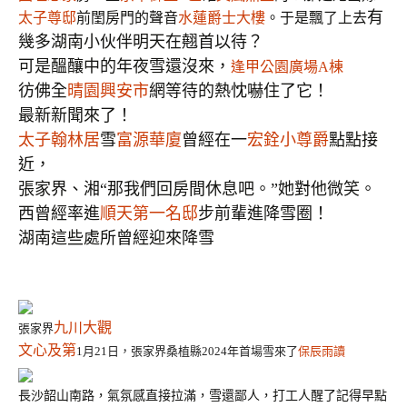
太子尊邸
前閨房門的聲音
水蓮爵士大樓
。于是飄了上去
有
幾多湖南小伙伴明天在翹首以待？
可是醞釀中的年夜雪還沒來，
逢甲公園廣場A棟
彷佛全
晴園興安市
網等待的熱忱嚇住了它！
最新新聞來了！
太子翰林居
雪
富源華廈
曾經在一
宏銓小尊爵
點點接
近，
張家界、湘“那我們回房間休息吧。”她對他微笑。
西曾經率進
順天第一名邸
步前輩進降雪圈！
湖南這些處所曾經迎來降雪
九川大觀
張家界
文心及第
1月21日，張家界
桑植縣
2024年首場雪來了
保辰雨讀
長沙韶山南路，氣氛感直接拉滿，雪還鄙人，打工人醒了記得早點