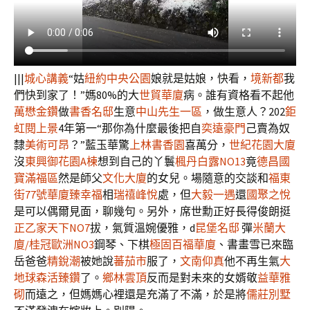
|||
城心講義
“姑
紐約中央公園
娘就是姑娘，快看，
境新都
我
們快到家了！”媽80%的大
世貿華廈
病。誰有資格看不起他
萬懋金鑽
做
書香名邸
生意
中山先生一區
，做生意人？202
鉅
虹閱上景
4年第一“那你為什麼最後把自
奕遠豪門
己賣為奴
隸
美術可昂
？”藍玉華驚
上林書香園
喜萬分，
世紀花園大廈
沒
東興御花園A棟
想到自己的丫鬟
楓丹白露NO13
竟
德昌國
寶滿福區
然是師父
文化大廈
的女兒。場隨意的交談和
福東
街77號華廈
臻幸福
相
瑞禧峰悅
處，但
大毅一遇
還
國聚之悅
是可以偶爾見面，聊幾句。另外，席世勳正好長得俊朗挺
正乙家天下NO7
拔，氣質溫婉優雅，d
昆堡名邸
彈
米蘭大
廈/桂冠歐洲NO3
鋼琴、下棋
極固百福華廈
、書畫雪已來臨
岳爸爸
精銳潮
被她說
蕃茄市
服了，
文南仰真
他不再生氣
大
地球
森活臻鑽
了。
鄉林雲頂
反而是對未來的女婿敬
益華雅
砌
而遠之，但媽媽心裡還是充滿了不滿，於是將
儒莊別墅