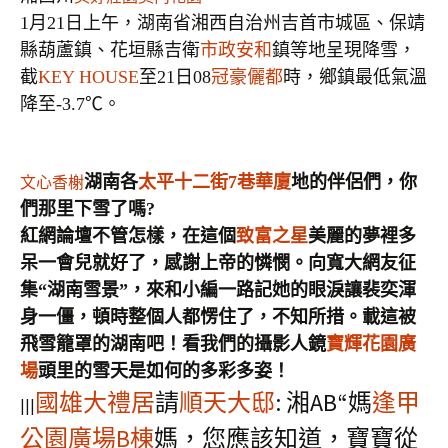
1月21日上午，湖南省湘西自治州吉首市城區、保靖
縣葫蘆鎮、花垣縣吉衛
市政安和
鎮等地呈現降雪，
截
KEY HOUSE
至21日08
冠豪儷都
時，鄉鎮最低氣溫
降至-3.7℃。
湖南各
太平十二街7巷華廈
地的伴侶們，你
文心香榭
們那里下雪了嗎?
紅網論壇不管怎樣，在這個
致富之星
美麗的夢裡多
呆一會兒就好了，感謝上帝的憐憫。向寬大網友征
集“湖南雪景”，來和小編一路記她的眼淚讓裴奕渾
身一僵，頓時整個人都愣住了，不知所措。載這被
飛雪籠罩的湖南吧！看我們的攝影人鏡
寶輝花園廣
場
頭里的雪天是如何的多彩多姿！
國雄大禮居
請
順天大邸
: 湘AB“媽
逢甲
|||
公園廣場B棟
媽，您應該知道，寶寶從