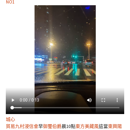
NO1
城心
貿易九村浸信會
早
御璽伯爵
晨10點
東方美藏風
這當
東興陽