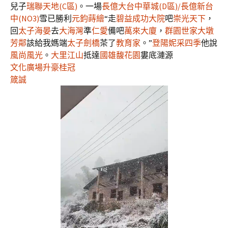
兒子
瑞聯天地(C區)
。一場
長億大台中華城(D區)/長億新台
中(NO3)
雪已勝利
元鈞蒔繪
“走
碧益成功大院
吧
崇光天下
，
回
太子海晏
去
大海灣
準
仁愛
備吧
萬來大廈
，
群園世家
大墩
芳鄰
該給我媽端
太子劍橋
茶了
教育家
。”
登陽妮采四季
他說
風尚風光
。
大里江山
抵達
國雄馥花園
婁底漣源
文化廣場
升豪桂冠
箴誠