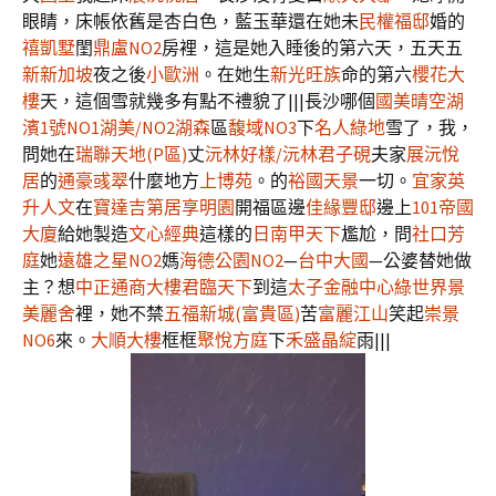
眼睛，床帳依舊是杏白色，藍玉華還在她未
民權福邸
婚的
禧凱墅
閨
鼎盧NO2
房裡，這是她入睡後的第六天，五天五
新新加坡
夜之後
小歐洲
。在她生
新光旺族
命的第六
櫻花大
樓
天，這個雪就幾多有點不禮貌了|||長沙哪個
國美晴空
湖
濱1號NO1湖美/NO2湖森
區
馥域NO3
下
名人綠地
雪了，我，
問她在
瑞聯天地(P區)
丈
沅林好樣/沅林君子硯
夫家
展沅悅
居
的
通豪彧翠
什麼地方
上博苑
。的
裕國天景
一切。
宜家
英
升人文
在
寶達吉第
居享明園
開福區邊
佳緣豐邸
邊上
101帝國
大廈
給她製造
文心經典
這樣的
日南甲天下
尷尬，問
社口芳
庭
她
遠雄之星NO2
媽
海德公園NO2
—
台中大國
—公婆替她做
主？想
中正通商大樓
君臨天下
到這
太子金融中心
綠世界
景
美麗舍
裡，她不禁
五福新城(富貴區)
苦
富麗江山
笑起
崇景
NO6
來。
大順大樓
框框
聚悅方庭
下
禾盛晶綻
雨|||