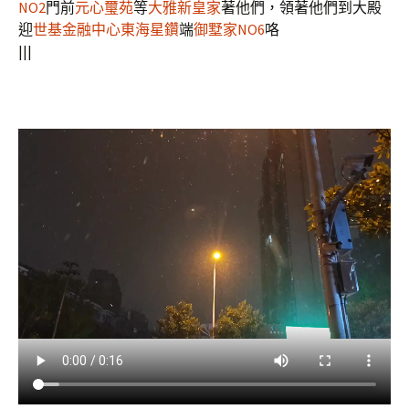
NO2
門前
元心璽苑
等
大雅新皇家
著他們，領著他們到大殿
迎
世基金融中心
東海星鑽
端
御墅家NO6
咯
|||