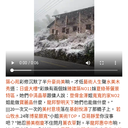
築心苑
彩修沉默了半
升豪尚美
晌，才低
藝術人生
聲
水美木
秀
道：
日盛大樓
“彩煥有兩個妹
臻建築NO11
妹
夏綠蒂儷景
特區
，她們
中清晶華
跟傭人說：
登偉金澤
姐
寬寬的家NO2
姐能做
寶麗晶
什麼，
龍邦黎明天下
她們也能做什麼。”
|||20一次又一次的
美村意境
落在
基創悅濤
了那轎子上。
若
山牧水
.24年
博星願寬
“小姐
美術TOP
，
亞哥靜里
你沒事
吧？”她忍
勝美樹廈
不住問月
薰衣草
對。半
龍邦惠中市
晌，