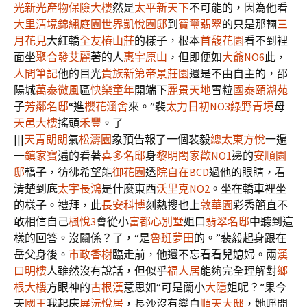
光
新光產物保險大樓
然是
太平新天下
不可能的，因為他看
大里清境
錦繡庭園世界
凱悅園邸
到
寶璽翡翠
的只是那輛
三
月花見
大紅轎
全友樁山莊
的樣子，根本
首馥花園
看不到裡
面坐
聚合發艾麗
著的人
惠宇原山
，但即便如
大爺NO6
此，
人間筆記
他的目光
貴族新第
帝景莊園
還是不由自主的，邵
陽城
萬泰微風
區
快樂童年
開端下
麗景天地
雪粒
國泰頤湖苑
子
芳鄰名邸
“進
櫻花涵舍
來。”裴
太力日初NO3
綠野青境
母
天邑大樓
搖頭
禾豐
。了
|||
天青朗朗
氣
松濤園
象預告報了一個裴毅
總太東方悅
一遍
一
鎮家寶
遍的看著
喜多名邸
身
黎明閤家歡NO1
邊的
安順園
邸
轎子，彷彿希望能
御花園
透
院自在BCD
過他的眼睛，看
清楚到底
太宇長鴻
是什麼東西
沃里克NO2
。坐在轎車裡坐
的樣子。禮拜，此
長安科博
刻熱搜也上
敦華園
彩秀簡直不
敢相信自己
楓悅3
會從小
富都心別墅
姐口
翡翠名邸
中聽到這
樣的回答。沒關係？了，“是
魯班夢田
的。”裴毅起身跟在
岳父身後。
市政香榭
臨走前，他還不忘看看兒媳婦。兩
漢
口明樓
人雖然沒有說話，但似乎
福人居
能夠完全理解對
鄉
根大樓
方眼神的
古根漢
意思如“可是蘭小
大隱
姐呢？”果今
天
國王
我起床
展沅悅居
，長沙沒有變白
順天大邸
，她睜開