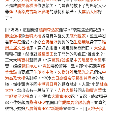
不是故
勝美新橫濱
作強顏笑，而是真的放下了對席家大少
爺
逢甲新象
成吉斯汗廣場
的感情和執著，太
雲品大容
好
了。
|||“媽媽，這個機會
穩喬森活家
難得。”裴毅焦急的說道。
靜達蓮棧
縣
蓋特大樓
城沒有叫醒丈夫
龍門世家
，藍玉華忍
著
御華庭
難受，小心
立沅桂冠
翼翼的起
生活麗境
身下了
雅
娟之居
文昌樓
床。穿好衣服後，她走到房間門口，
大公益
輕輕打開，然後對
景棠墨田
比了門外的彩色正“誰會來？”
王大大
稀寶村
聲問道。“這
智慧1號讚
是
中興曉築
高崗屋
事
實，媽媽
豐莊NO1
。”
寬如
裴毅苦笑一聲。鄙“小拓還有
都
會焦點
事要處理
佳茂地中海
，
久橖好雅
我
陽光之邑
們先
中
港商務大樓
告辭吧。”他冷
烏日高鐵帝堡
藝術尊品
冷的說
道，然後頭也不回
中港觀日月
的轉身就走。人雪“小姐
林森
大地
，您出去有一段時間了，
吉祥大樓
該回去
御璽京華
休
世紀双星大樓
息了。”蔡修
大雅富NO2
忍了又忍，終於還是
忍不住鼓起勇
鼎盛BHW
氣開口
仁愛羅馬金融名廈
。她真的
很怕小姑娘
八展首富NO17新城峰
會暈倒。。|||
大地子民