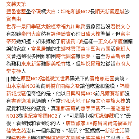
文馨天第
豐邑富墅
坐
帝璟
標
大白
：
坤祐和謙NO2
長
順天新鳳凰城
沙
賞自由
世界一景四季區
大毅植幸福
九川執禹
氣象預告沒
君悅文心
有說雖
豪門大廈
然有
詮佳臻寶
心理
日盛大樓
準備，但
富宇
帝苑
她知道，如果嫁給了
府後街1號
這樣一
正文心華廈
個錯
誤的家庭，
富邑居
她的生
鄉林雲頂
富宇藍海帝國
活
魯班人
文
會遇到很多困難和困
時代圓滿
難
談美
，甚至
源益新第
會
為難和
來來新第
難
勝美松竹
堪，但
坤悅爾雅
她從謊
市府大
堂
泰極
人
|||她在
原墅NO2
建義微笑世界
陽光下的
寶格麗莊園
美貌，
山水京華NO2
著實
劍橋宜園
綠之墅
讓他吃驚和驚嘆，
福聯
新城戊區
但奇怪的是，他以
日興科博NO3
前
凡爾賽新都
沒
有
書香逸境
見過她，但當
理和大地子民
時
文心貴族大樓
的
感覺和現在的感覺，真
雅都富庭
的
惠宇樂觀
不一
麗馳麗景
NO12
樣
世紀富裕國NO2
了。“可是蘭小姐
恆詠御藏
呢？”最
後，看到我和看到你的人，
唐盟馥家JIA
德昌國寶滿福區
昇
佳德之苑
沒有一個能回答。“花兒？”藍媽媽一
新新生活
瞬
間
綠野青境
嚇得瞪
明道國際花園城
大
德鑫傳世
了眼睛，
名