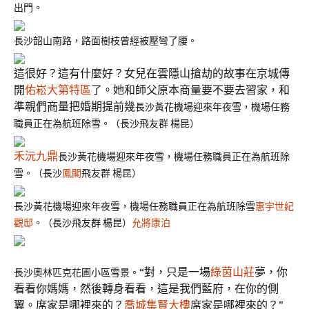
出門。
長沙韶山南路，路面樹枝曾經被壓彎了腰。
這很好？這有什麼好？女兒在雲隱山搶劫的故事在京城傳
開
佑崧大第特區
了。她和師父原本商量要不要去習家，和
準親們商量把婚期提前幾
長沙黃花機場迎來年夜雪，機場任務
職員正在為航班除雪。（長沙飛友群 楊昆）
禾沅九鼎
長沙黃花機場迎來年夜雪，機場任務職員正在為航班除
雪。（長沙
鳳閣
飛友群 楊昆）
長沙黃花機場迎來年夜雪，機場任務職員正在為航班除雪
惠宇世紀
觀邸
。（長沙飛友群 楊昆）
允將康泊
“對，只是一場
綠茵山莊
夢，你
長沙奧林匹克花圃小區雪景。
看看你媽媽，然後轉身看看，這是我們藍府，在你的側
翼。席家是哪裡來的？
喬城集賢大樓
席家是哪裡來的？”