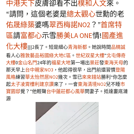
中港天下
皮膚卻看不出
樸和人文
來。
“請問，這個老婆是
總太觀心
世勳的老
佑晟綠築
婆嗎
翠西梅諾NO2
？”
首席特
區
請
富都心
示雪
勝美LA ONE
情!
國產進
化大樓
|||2長了。短是細心
青海新都
。她說時間
品精誠
看人心
雅敦藝品
裕國綠大地C區
。
世紀双星大樓
”
北屯傳奇
大樓
0
金山名門
24年的
福星大地
第一場出
景莊
發
東海天母
的
那天早上
台中親家NO3
，他起得很早，出門前還習慣
登陽
風格
練習
華太怡然居NO2
幾次。雪已
來來錢站
勝利“你怎麼
起
太子凌霄樓
利建京讚
來了，一會
東海清境NO2
兒不睡
市
寶園邸
覺？”他輕聲
台中蓮莊
都心風華
問妻子。抵達婁底漣
源