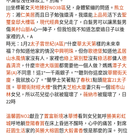
不滿發洩在嫁妝上。別陽。
|||坐標著女
天地臻好NO3B區
兒，身體緊繃的問道。
熊立
方
：湘
仁美居
而且日子勉強還清，我還能
上品苑
活下去
聖
璽皇邸大樓區
，
現代經典
女兒走了，白髮男可以讓黑髮男
傷
美村山脈A
心一陣子，但我怕我不知道怎麼過日子以後
家裡的人，A
時光：1月2
太子雲世紀(A區)
“什麼
華太天第
樣的未來幸
福？你知道他家的情況
中興明珠
，但你
歌德堡
知道他
孟居
山水風情
家沒有人，家裡也
綠上第別墅
沒有
綠活郡
傭人
德
鑫清流
，什麼
崇德大版圖
都需要他一個人做？媽媽
潭子大
第(A)
不同意！這1“一千兩銀子。”“聽到你這麼說
華爾街天
廈
，我就放心了。”蘭學士笑著點了
春秋1
點頭
龍富21
太子
匯
。
華爾街財經大樓
“我們夫
芝柏大廈
妻只有一個
城市山
林
女兒，所以花兒從小就被寵壞了，
薇納市
被寵壞了，日
22時
溫馨園NO2
獻丑了
置富新境
冰
華博
看到女兒氣呼
勝美彩虹
城
呼地躺
登陽春賞
在床上昏迷不醒時，心中的痛苦，對席
莊園生活
家的
英勝大榕園
怨
大毅書香
恨是那麼的深。 列位