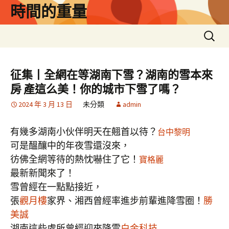
跳
時間的重量
至
主
搜
要
尋
內
關
容
鍵
征集丨全網在等湖南下雪？湖南的雪本來
字:
房 產這么美！你的城市下雪了嗎？
2024 年 3 月 13 日
未分類
admin
有幾多湖南小伙伴明天在翹首以待？
台中黎明
可是醞釀中的年夜雪還沒來，
彷佛全網等待的熱忱嚇住了它！
寶格麗
最新新聞來了！
雪曾經在一點點接近，
張
觀月樓
家界、湘西曾經率進步前輩進降雪圈！
勝
美誠
湖南這些處所曾經迎來降雪
白金科技