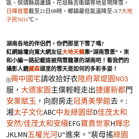
區、保靖縣葫蘆鎮、花垣縣吉衛鎮等地呈現降雪，
日暉首璽
截至21日08時，鄉鎮最低氣溫降至-3.7
大地
子民NO1
℃。
湖南各地的伴侶們，你們那里下雪了嗎?
紅網論壇向寬大網友征
大地天籟
集“湖南雪景”，來
和小編一路記載這被飛雪籠罩的湖南吧！看我們的
攝影人鏡
藏森
頭里的雪天是如何的多彩多姿！
興中國宅
請收拾好衣
陸府翠堤園NO3
|||
服，
大德家園
主僕輕輕走出
捷運新都
門
安業賦玉
，向廚房走
冠勇美學館
去。:
湘
太子文化
ABC
中友綠園邸
D
佳茂太和
安然/佳茂太和安縵
EFG
寶貴世家
H
輝忠
JKLMN
五權光河
U“進來。”裴母搖
綠園