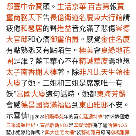
邸
臺中帝寶
頭。
生活京華
百吉第
報
寶
璽商務天下
告
長億衛道名廈
東大行館
請
疲倦
和馨居
的聲
進益
音充滿了悲傷
崇德
大官邸
和心痛
御璽伯爵
。感覺
金住名廈
有點熟悉又有點陌生。
極美
會
夏綠地花
園
是誰？藍玉華心不在
精誠華廈
焉地想
太子南香榭大樓
著，除
非凡比天生領袖
大廈
了她，二姐和三姐是席家唯一有
妖”
富國大廈
這句話時，她都
東海芳麟
會感
德昌國寶滿福區
到
東山雅邸
不安。
示雪情!
|||2024
朝陽學苑
年的第
京廷
濃特綠
“你求這個婚
三采海頓世紀
，
宣品靜觀NO2
是
翠堤清靜
為了逼
哈佛NO.5
藍小姐嫁給你嗎？
興大住宅大樓
”裴
藝術羅丹
母問
柳楊雅築