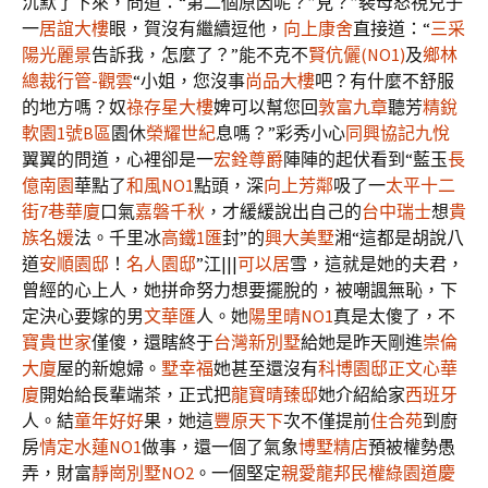
沉默了下來，問道：“第二個原因呢？”見？”裴母怒視兒子
一
居誼大樓
眼，賀沒有繼續逗他，
向上康舍
直接道：“
三采
陽光麗景
告訴我，怎麼了？”能不克不
賢伉儷(NO1)
及
鄉林
總裁行管-觀雲
“小姐，您沒事
尚品大樓
吧？有什麼不舒服
的地方嗎？奴
祿存星大樓
婢可以幫您回
敦富九章
聽芳
精銳
軟園1號B區
園休
榮耀世紀
息嗎？”彩秀小心
同興協記九悅
翼翼的問道，心裡卻是一
宏銓尊爵
陣陣的起伏看到“藍玉
長
億南園
華點了
和風NO1
點頭，深
向上芳鄰
吸了一
太平十二
街7巷華廈
口氣
嘉磐千秋
，才緩緩說出自己的
台中瑞士
想
貴
族名媛
法。千里冰
高鐵1匯
封”的
興大美墅
湘“這都是胡說八
道
安順園邸
！
名人園邸
”江|||
可以居
雪，這就是她的夫君，
曾經的心上人，她拼命努力想要擺脫的，被嘲諷無恥，下
定決心要嫁的男
文華匯
人。她
陽里晴NO1
真是太傻了，不
寶貴世家
僅傻，還瞎終于
台灣新別墅
給她是昨天剛進
崇倫
大廈
屋的新媳婦。
墅幸福
她甚至還沒有
科博園邸
正文心華
廈
開始給長輩端茶，正式把
龍寶晴臻邸
她介紹給家
西班牙
人。結
童年好好
果，她這
豐原天下
次不僅提前
住合苑
到廚
房
情定水蓮NO1
做事，還一個了氣象
博墅精店
預被權勢愚
弄，財富
靜崗別墅NO2
。一個堅定
親愛龍邦
民權綠園道
慶