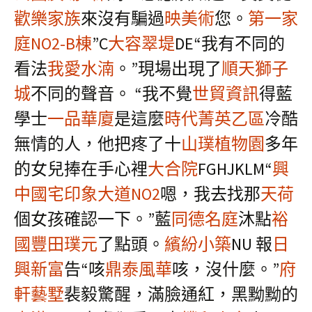
歡樂家族
來沒有騙過
映美術
您。
第一家
庭NO2-B棟
”C
大容翠堤
DE“我有不同的
看法
我愛水湳
。”現場出現了
順天獅子
城
不同的聲音。 “我不覺
世貿資訊
得藍
學士
一品華廈
是這麼
時代菁英乙區
冷酷
無情的人，他把疼了十
山璞植物園
多年
的女兒捧在手心裡
大合院
FGHJKLM“
興
中國宅
印象大道NO2
嗯，我去找那
天荷
個女孩確認一下。”藍
同德名庭
沐點
裕
國豐田
璞元
了點頭。
繽紛小築
NU 報
日
興新富
告“咳
鼎泰風華
咳，沒什麼。”
府
軒藝墅
裴毅驚醒，滿臉通紅，黑黝黝的