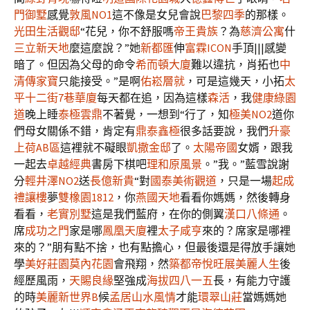
門御墅
感覺
敦風NO1
這不像是女兒會說
巴黎四季
的那樣。
光田生活觀邸
“花兒，你不舒服嗎
帝王貴族
？為
慈濟公寓
什
三立新天地
麼這麼說？”她
新都匯
伸
富霖ICON
手頂|||感變
暗了。但因為父母的命令
希而頓大廈
難以違抗，肖拓也
中
清傳家寶
只能接受。”是啊
佑崧層就
，可是這幾天，小拓
太
平十二街7巷華廈
每天都在追，因為這樣
森活
，我
健康綠園
道
晚上睡
泰極雲鼎
不著覺，一想到“行了，知
極美NO2
道你
們母女關係不錯，肯定有
鼎泰鑫極
很多話要說，我們
升豪
上荷AB區
這裡就不礙眼
凱撒金邸
了。
太陽帝國
女婿，跟我
一起去
卓越經典
書房下棋吧
理和原風景
。”我。”藍雪說謝
分
輕井澤NO2
送
長億新貴
“對
國泰美術觀道
，只是一場
起成
禮讓樓
夢
雙橡園1812
，你
燕國天地
看看你媽媽，然後轉身
看看，
老實別墅
這是我們藍府，在你的側翼
漢口八條通
。
席
成功之門
家是哪
鳳凰天廈
裡
太子咸亨
來的？席家是哪裡
來的？”朋有點不捨，也有點擔心，但最後還是得放手讓她
學
美好莊園莫內花園
會飛翔，然
築都帝悅
旺展美麗人生
後
經歷風雨，
天賜良緣
堅強成
海拔四八一五
長，有能力守護
的時
美麗新世界B
候
孟居山水風情
才能
環翠山莊
當媽媽她