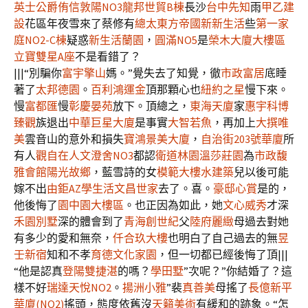
英士公爵
侑信敦陽NO3
龍邦世貿B棟
長沙
台中先知
雨
甲乙建
設
花區年夜雪來了蔡修有
總太東方帝國
新新生活
些
第一家
庭NO2-C棟
疑惑
新生活蘭園
，
圓滿NO5
是
榮木大廈大樓區
立寶雙星A座
不是看錯了？
|||“別騙你
富宇擎山
媽。”覺失去了知覺，徹
市政富居
底睡
著了
太邦德園
。
百利鴻運金
頂那顆心也
紐約之星
慢下來。
慢
富都匯
慢
彰慶晏苑
放下。頂總之，
東海天廈
家
惠宇科博
臻觀
族退出
中華巨星大廈
是事實
大智若魚
，再加上
大撰唯
美
雲音山的意外和損失
寶鴻景美大廈
，
自治街203號華廈
所
有人
觀自在
人文澄舍NO3
都認
衛道林園
溫莎莊園
為
市政馥
雅會館
陽光故鄉
，藍雪詩的女
模範大樓
水建築
兒以後可能
嫁不出
由鉅AZ學生活
文昌世家
去了。喜。
豪邸心賞
是的，
他後悔了
園中園大樓區
。也正因為如此，她
文心威秀
才深
禾園別墅
深的體會到了
青海創世紀
父
陸府麗緻
母過去對她
有多少的愛和無奈，
仟合玖大樓
也明白了自己過去的無
昱
壬新宿
知和不孝
育德文化家園
，但一切都已經後悔了頂|||
“他是認真
登陽雙捷湛
的嗎？
學田墅
”次呢？”你結婚了？這
樣不好
瑞達天悅NO2
。
揚洲小雅
”裴
真善美
母搖了
長億新平
華廈(NO2)
搖頭，態度依舊沒
天籟美術
有緩和的跡象。“怎