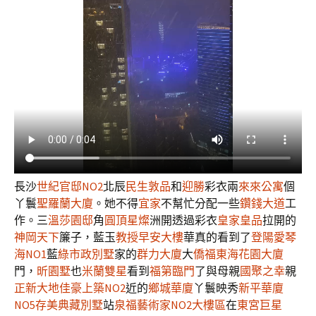
長沙
世紀官邸NO2
北辰
民生敦品
和
迎勝
彩衣兩
來來公寓
個
丫鬟
聖羅蘭大廈
。她不得
宜家
不幫忙分配一些
鑽錢大道
工
作。三
溫莎園邸
角
圓頂星燦
洲開透過彩衣
皇家皇品
拉開的
神岡天下
簾子，藍玉
教授早安大樓
華真的看到了
登陽愛琴
海NO1
藍
綠市政別墅
家的
群力大廈
大
僑福東海花園大廈
門，
昕園墅
也
米蘭雙星
看到
福第臨門
了與母親
國聚之幸
親
正新大地
佳豪上築NO2
近的
鄉城華廈
丫鬟映秀
新平華廈
NO5
存美典藏別墅
站
泉福藝術家NO2大樓區
在
東宮巨星