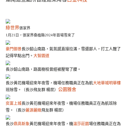
綠世界
張家界
1月21日，張家界
桑植縣
2024年首場雪來了
豪門御景
長沙韶山南路，氣氛感直接拉滿，雪還鄙人，打工人醒了
記得早點出門。
大智園道
長沙韶山南路，路面樹枝曾經被壓彎了腰。
長沙黃花機場迎來年夜雪，機場任務職員正在為航
大地華城明華樓
公園雅舍
班除雪。（長沙飛友群 楊昆）
奕富上城
長沙黃花機場迎來年夜雪，機場任務職員正在為航班除
雪。（長沙
麗源麗緻
飛友群 楊昆）
長沙
鼎高新象
黃花機場迎來年夜雪，機
溫莎莊園
場任務職員正在為