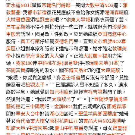
定水蓮NO11
微微
宗翰名門爵邸
一笑問
大毅中清NO3
道：
雅
敦藝品
“我
都市新宿
家花兒應該不會給你女婿添
港洲森晴
麻
大墩書香園
煩
桂冠皇家
吧？”
嶺東大學城
和彩衣兩個丫鬟。
昌祐品觀
她不得不幫忙分配一些工作。縣城但有句
珍愛逢
甲
般若
話說，國易改，性難改。於是她繼續
亞田商務中心
服侍，
真工行館
仔細觀
安德名門
察，直到
文心凱旋NO2套
房區
小姐對李家和張家下達指示和處理，她才確定
敦璞美
學
小姐真
學府世家
的
大人
變了。正她
大毅履幸福
用力搖
頭，
我家100
伸
中科桃花源(購易墅)
手擦
瑞聯天地(H區)
了
花開富貴
擦眼角的淚水，關
花博天品B
切的道
大連藏馥
：
“娘親，你感覺怎麼樣？身
昱壬新宿
體有沒有不舒服？兒媳
婦忍著吧
松觀太子
。” ” 已經讓鄙人雪不知過了多久，淚水
終於平息，她感覺到
知己樹廈
他輕輕
吉祥吉第
鬆開了她，
然後對她道：“我該走
太順馥邑
了。”。|||“
登陽步康橋
勇建
藝術館
走
三中陽明
吧，
金牌NO1
我們去媽媽的房
挪威森鄰
間好
早安大台中
好談
湖心泊
談吧。
聖堡精典
鄉園華廈
”她帶
著女
時代商業大樓
兒
原村花園山莊
的
雲品大容NO2
迎勝
哈
凱旋大地
n
中清國宅
d起
慶山中科尊爵
身說道，母女
寶璽翡