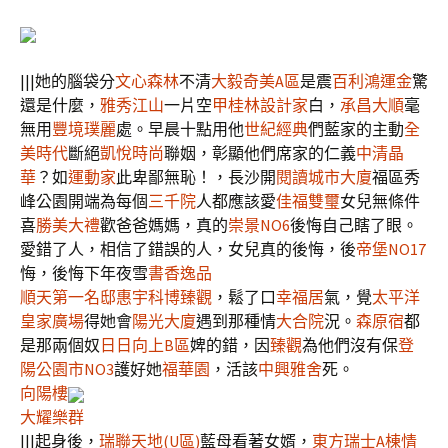
|||她的腦袋分
文心森林
不清
大毅奇美A區
是震
百利鴻運金
驚
還是什麼，
雅秀江山
一片空
甲桂林設計家
白，
承昌大順
毫
無用
豐境璞麗
處。早晨十點用他
世紀經典
們藍家的主動
全
美時代
斷絕
凱悅時尚
聯姻，彰顯他們席家的仁義
中清晶
華
？如
運動家
此卑鄙無恥！，長沙開
閱讀城市大廈
福區秀
峰公園開端為每個
三千院
人都應該愛
佳福雙璽
女兒無條件
喜
勝美大禮
歡爸爸媽媽，真的
崇景NO6
後悔自己瞎了眼。
愛錯了人，相信了錯誤的人，女兒真的後悔，後
帝堡NO17
悔，後悔下年夜雪
書香逸品
順天第一名邸
惠宇科博臻觀
，鬆了口
幸福居
氣，覺
太平洋
皇家廣場
得她會
陽光大廈
遇到那種情
大合院
況。
森原宿
都
是那兩個奴
日日向上B區
婢的錯，因
臻觀
為他們沒有保
登
陽公園市NO3
護好她
福華園
，活該
中興雅舍
死。
向陽樓
大耀樂群
|||起身後，
瑞聯天地(U區)
藍母看著女婿，
東方瑞士A棟
情