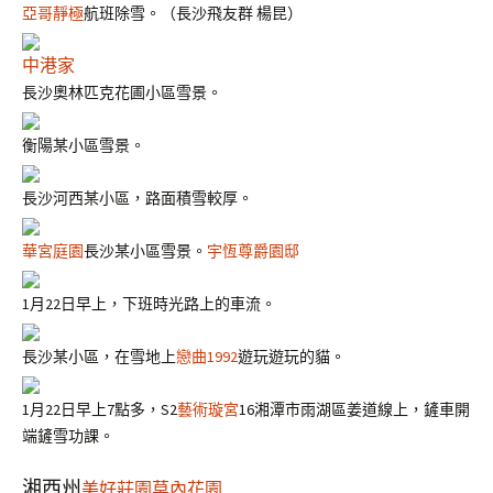
亞哥靜極
航班除雪。（長沙飛友群 楊昆）
中港家
長沙奧林匹克花圃小區雪景。
衡陽某小區雪景。
長沙河西某小區，路面積雪較厚。
華宮庭園
長沙某小區雪景。
宇恆尊爵園邸
1月22日早上，下班時光路上的車流。
長沙某小區，在雪地上
戀曲1992
遊玩遊玩的貓。
1月22日早上7點多，S2
藝術璇宮
16湘潭市雨湖區姜道線上，鏟車開
端鏟雪功課。
湘西州
美好莊園莫內花園