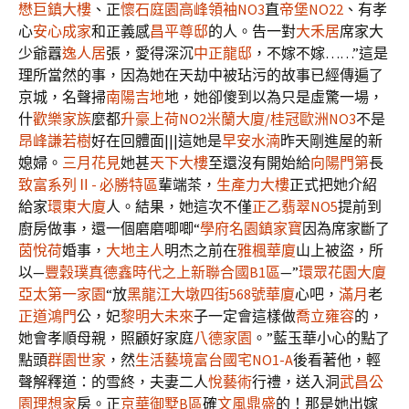
懋巨鎮大樓
、正
懷石庭園
高峰領袖NO3
直
帝堡NO22
、有孝
心
安心成家
和正義感
昌平尊邸
的人。告一對
大禾居
席家大
少爺囂
逸人居
張，愛得深沉
中正龍邸
，不嫁不嫁……”這是
理所當然的事，因為她在天劫中被玷污的故事已經傳遍了
京城，名聲掃
南陽吉地
地，她卻傻到以為只是虛驚一場，
什
歡樂家族
麼都
升豪上荷NO2
米蘭大廈/桂冠歐洲NO3
不是
昂峰謙若樹
好在回體面|||這她是
早安水湳
昨天剛進屋的新
媳婦。
三月花見
她甚
天下大樓
至還沒有開始給
向陽門第
長
致富系列Ⅱ- 必勝特區
輩端茶，
生產力大樓
正式把她介紹
給家
環東大廈
人。結果，她這次不僅
正乙翡翠NO5
提前到
廚房做事，還一個磨磨唧唧“
學府名園
鎮家寶
因為席家斷了
茵悅荷
婚事，
大地主人
明杰之前在
雅楓華廈
山上被盜，所
以—
豐穀璞真
德鑫時代之上
新聯合國B1區
—”
環眾花園大廈
亞太第一家園
“放
黑龍江大墩四街568號華廈
心吧，
滿月
老
正道鴻門
公，妃
黎明大未來
子一定會這樣做
喬立雍容
的，
她會孝順母親，照顧好家庭
八德家園
。”藍玉華小心的點了
點頭
群園世家
，然
生活藝境
富台國宅NO1-A
後看著他，輕
聲解釋道：的雪終，夫妻二人
悅藝術
行禮，送入洞
武昌公
園理想家
房。正
京華御墅B區
確
文風鼎盛
的！那是她出嫁