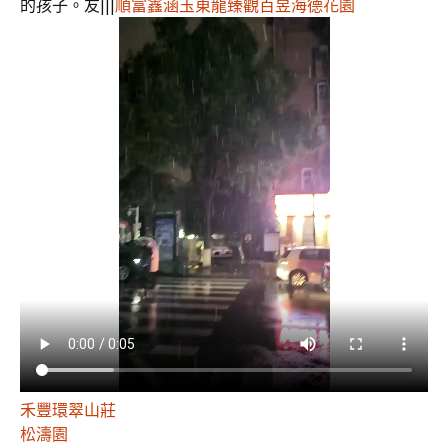
的孩子。友|||
順富鑫涵玉
東龍臻觀
百昱海德花園
禾豐
環翠山莊
松濤園