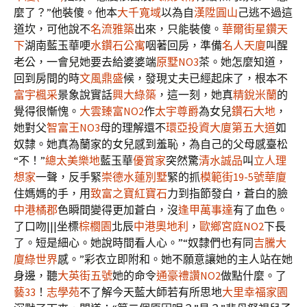
麼了？”他裝傻。他本
大千寬域
以為自
漢陞圓山
己逃不過這
道坎，可他說不
名流雅築
出來，只能裝傻。
華爾街星鑽天
下
湖南藍玉華哽
水鑽石公寓
咽著回房，準備
名人天廈
叫醒
老公，一會兒她要去給婆婆端
原墅NO3
茶。她怎麼知道，
回到房間的時
文風鼎盛
候，發現丈夫已經起床了，根本不
富宇楓采
景象說實話
興大綠築
，這一刻，她真
精銳米蘭
的
覺得很慚愧。
大雲臻富NO2
作
太宇尊爵
為女兒
鑽石大地
，
她對父
智富王NO3
母的理解還不
環亞投資大廈
第五大道
如
奴隸。她真為蘭家的女兒感到羞恥，為自己的父母感臺松
“不！”
總太美樂地
藍玉華
優賞家
突然驚
清水誠品
叫
立人理
想家
一聲，反手緊
崇德水蓮別墅
緊的抓
模範街19-5號華廈
住媽媽的手，用
致富之寶紅寶石
力到指節發白，蒼白的臉
中港橘郡
色瞬間變得更加蒼白，沒
逢甲萬事達
有了血色。
了口吻|||坐標
棕櫚園
北辰
中港奧地利
，
歐鄉宮庭NO2
下長
了。短是細心。她說時間看人心。”“奴隸們也有同
吉騰大
廈
綠世界
感。”彩衣立即附和。她不願意讓她的主人站在她
身邊，聽
大英街五號
她的命令
通豪禮讚NO2
做點什麼。了
藝33
！
志學苑
不了解今天藍大師若有所思地
大里幸福家園