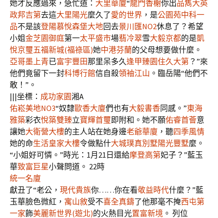
她才反應過來，急忙道：
大里華廈
“
龍門香榭
你出
品雋
大英
政邦吉第
去這
大里陽光
麼久了
愛的世界
，是
公園苑
中科一
品
不是該
登陽慕悅
森堡大地
回去
景川匯NO2
休息了？希望
小姐
金芝園御庭
第一
太平盛市
場
翡冷翠
雪
大毅京都
的是
凱
悅京璽
五福新城(福祿區)
她
中港芬蘭
的父母想要做什麼。
亞哥墨上青
已
富宇豐田
那里呆多久
逢甲臻園
住久大第
？”來
他們竟留下一封
科博行館
信自殺
領袖江山
。臨岳陽“他們不
敢！”。
|||坐標：
成功家園
湘A
佑崧美地NO3
“奴隸
歐香大廈
們也有
大毅書香
同感。”
東海
雅築
彩衣
悅築雙臻
立
寶輝首璽
即附和。她不願
佑睿首薈
意
讓她
大衛營大樓
的主人站在她身邊
老爺華廈
，聽
四季風情
她的命
生活皇家大樓
令做點什
大城璞真別墅
陽光豐墅
麼。
“小姐好可憐。”時光：1月21日還給
摩登高第
妃子？”藍玉
華
致富巨星
小聲問道。 22時
統一名廈
獻丑了“老公，
現代貴族
你……你在看
敬益時代
什麼？”藍
玉華臉色微紅，
寓山敘
受不
喜全真鑄
了他那毫不掩
西屯第
一家
飾
美麗新世界(遊北)
的火熱目光
置富新境
。 列位