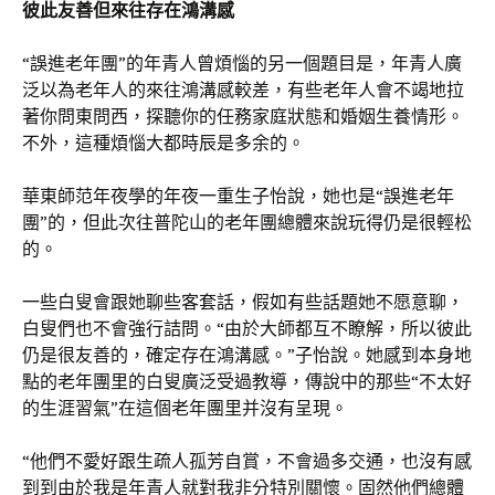
彼此友善但來往存在鴻溝感
“誤進老年團”的年青人曾煩惱的另一個題目是，年青人廣
泛以為老年人的來往鴻溝感較差，有些老年人會不竭地拉
著你問東問西，探聽你的任務家庭狀態和婚姻生養情形。
不外，這種煩惱大都時辰是多余的。
華東師范年夜學的年夜一重生子怡說，她也是“誤進老年
團”的，但此次往普陀山的老年團總體來說玩得仍是很輕松
的。
一些白叟會跟她聊些客套話，假如有些話題她不愿意聊，
白叟們也不會強行詰問。“由於大師都互不瞭解，所以彼此
仍是很友善的，確定存在鴻溝感。”子怡說。她感到本身地
點的老年團里的白叟廣泛受過教導，傳說中的那些“不太好
的生涯習氣”在這個老年團里并沒有呈現。
“他們不愛好跟生疏人孤芳自賞，不會過多交通，也沒有感
到到由於我是年青人就對我非分特別關懷。固然他們總體