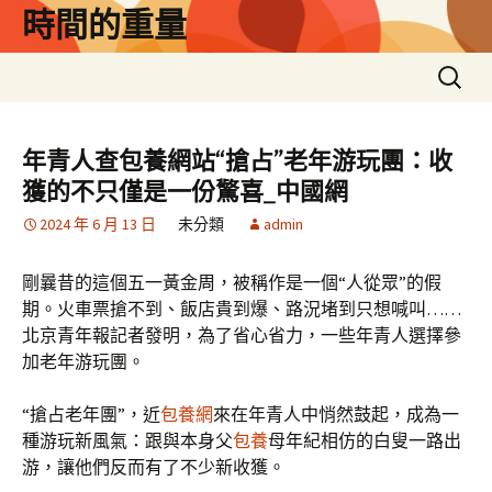
跳
時間的重量
至
主
搜
要
尋
內
關
容
鍵
年青人查包養網站“搶占”老年游玩團：收
字:
獲的不只僅是一份驚喜_中國網
2024 年 6 月 13 日
未分類
admin
剛曩昔的這個五一黃金周，被稱作是一個“人從眾”的假
期。火車票搶不到、飯店貴到爆、路況堵到只想喊叫……
北京青年報記者發明，為了省心省力，一些年青人選擇參
加老年游玩團。
“搶占老年團”，近
包養網
來在年青人中悄然鼓起，成為一
種游玩新風氣：跟與本身父
包養
母年紀相仿的白叟一路出
游，讓他們反而有了不少新收獲。