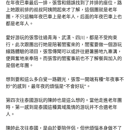
在年夜巴車最后一排，張雪和錯誤找到了并排的座位，路
上她跟前排的叔叔阿姨問起來才了解，這個團就是老年
團，不只這輛年夜巴車上是老年人，后面的年夜巴車上也
都是老年人。
愛好游玩的張雪往過青海、武漢、四川，都是不受拘束
行，此次跟團出行她是陪著閨蜜來的，閨蜜要做一個游玩
線路體驗的項目，張雪傳聞可以或許往避暑勝地九寨溝，
便興奮地來奉陪。而張雪的閨蜜事前也不了解餐與加入的
是個老年團。
想到要和這么多白叟一路觀光，張雪一開端有種“年夜事不
妙”的感到，最年夜的煩惱是“不會好玩”。
第四次往泰國游玩的陳帥也是這么想的。當他走進老年團
時，第一感到是泰國這種異域風情的游玩并不合適老年
人。
陳帥此次往泰國，是由於要陪伴侶，但他煩惱本身做不了