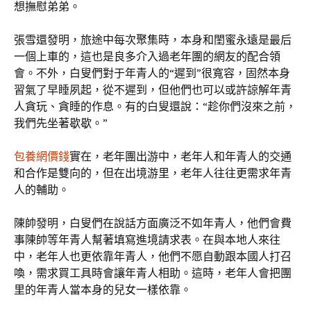
想撫慰弟弟。
張雪還發明，旅途中每次聚集時，本身和閨蜜永遠是最后
一個上車的，這也是良多介入過老年團的網友的配合領
會。不外，白叟們對于年青人的“遲到”很寬容，固然本身
習氣了早睡夙起，從不遲到，但他們也可以或許諒解年青
人貪玩、貪睡的作息。有的白叟還說：“趁你們沒來之前，
我們先坐著歇歇。”
包養網價錢
實在，老年團出游中，老年人和年青人的交通
和合作是雙向的，但在出境游里，老年人往往更需求年青
人的輔助。
陳帥發明，白叟們在說話方面廣泛不如年青人，他們會費
事陳帥等年青人幫著填寫進境請求表。在與本地人來往
中，老年人也更依靠年青人，他們不愿自動跟本國人打召
喚，需求買工具時會讓年青人相助。這時，老年人會把團
里的年青人當本身的兒女一樣依靠。