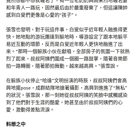
竟然想都不想就報名了。有一位老奶奶興高采烈地報名要
和年青人一路玩，固然最后由於嚴重廢棄了，但這讓陳帥
感到白叟們更像是心愛的“孩子”。
張雪也發明，對于玩這件事，白叟似乎近年輕人融進得更
快。她地點的游玩團達到躲地時，導游設定了跟本地躲平
易近互動的環節，反而是白叟近年輕人更快地融進了出
來。“那時一個躲族小伙在獻唱，全部房子的氛圍一下就熱
烈了起來，叔叔阿姨們圍成一個圈一路鼓掌，隨著音樂節
拍一路轉圈，隨著節拍舞動，越來越高興。”張雪說。
在躲族小伙停止“哈達”文明扮演的時辰，叔叔阿姨們會高
興地擺pose，成群結隊地搶著攝影，高興到進進了“無私”
的狀況。張雪說，那一刻她從叔叔阿姨的笑臉中感觸感染
到了他們對于生涯的酷愛，她甚至由於叔叔阿姨們的心
愛，激動得差點流淚。
料想之中