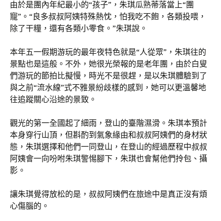
由於是團內年紀最小的“孩子”，朱琪瓜熟蒂落當上“團
寵”。“良多叔叔阿姨特殊熱忱，怕我吃不飽，各類投喂，
除了干糧，還有各類小零食。”朱琪說。
本年五一假期游玩的最年夜特色就是“人從眾”，朱琪往的
景點也是這般。不外，她很光榮報的是老年團，由於白叟
們游玩的節拍比擬慢，時光不是很趕，是以朱琪體驗到了
與之前“流水線”式不雅景紛歧樣的感到，她可以更溫馨地
往追蹤關心沿途的景致。
觀光的第一全國起了細雨，登山的臺階濕滑。朱琪本預計
本身穿行山頂，但斟酌到氣象緣由和叔叔阿姨們的身材狀
態，朱琪選擇和他們一同登山，在登山的經過歷程中叔叔
阿姨會一向吩咐朱琪警惕腳下，朱琪也會幫他們拎包、攝
影。
讓朱琪覺得放松的是，叔叔阿姨們在旅途中是真正沒有煩
心傷腦的。