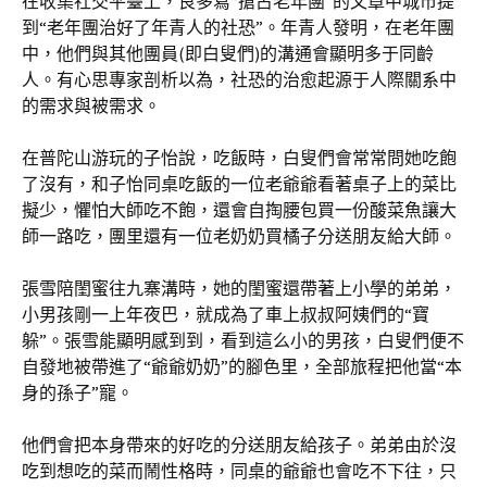
在收集社交平臺上，良多寫“搶占老年團”的文章中城市提
到“老年團治好了年青人的社恐”。年青人發明，在老年團
中，他們與其他團員(即白叟們)的溝通會顯明多于同齡
人。有心思專家剖析以為，社恐的治愈起源于人際關系中
的需求與被需求。
在普陀山游玩的子怡說，吃飯時，白叟們會常常問她吃飽
了沒有，和子怡同桌吃飯的一位老爺爺看著桌子上的菜比
擬少，懼怕大師吃不飽，還會自掏腰包買一份酸菜魚讓大
師一路吃，團里還有一位老奶奶買橘子分送朋友給大師。
張雪陪閨蜜往九寨溝時，她的閨蜜還帶著上小學的弟弟，
小男孩剛一上年夜巴，就成為了車上叔叔阿姨們的“寶
躲”。張雪能顯明感到到，看到這么小的男孩，白叟們便不
自發地被帶進了“爺爺奶奶”的腳色里，全部旅程把他當“本
身的孫子”寵。
他們會把本身帶來的好吃的分送朋友給孩子。弟弟由於沒
吃到想吃的菜而鬧性格時，同桌的爺爺也會吃不下往，只