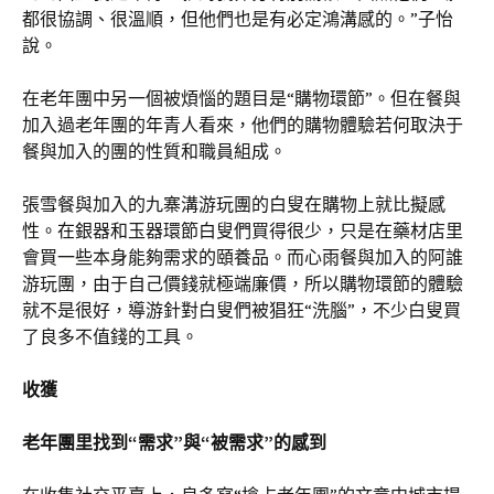
都很協調、很溫順，但他們也是有必定鴻溝感的。”子怡
說。
在老年團中另一個被煩惱的題目是“購物環節”。但在餐與
加入過老年團的年青人看來，他們的購物體驗若何取決于
餐與加入的團的性質和職員組成。
張雪餐與加入的九寨溝游玩團的白叟在購物上就比擬感
性。在銀器和玉器環節白叟們買得很少，只是在藥材店里
會買一些本身能夠需求的頤養品。而心雨餐與加入的阿誰
游玩團，由于自己價錢就極端廉價，所以購物環節的體驗
就不是很好，導游針對白叟們被猖狂“洗腦”，不少白叟買
了良多不值錢的工具。
收獲
老年團里找到“需求”與“被需求”的感到