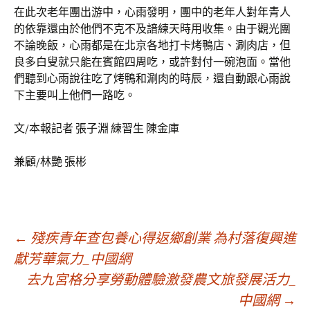
在此次老年團出游中，心雨發明，團中的老年人對年青人
的依靠還由於他們不克不及諳練天時用收集。由于觀光團
不論晚飯，心雨都是在北京各地打卡烤鴨店、涮肉店，但
良多白叟就只能在賓館四周吃，或許對付一碗泡面。當他
們聽到心雨說往吃了烤鴨和涮肉的時辰，還自動跟心雨說
下主要叫上他們一路吃。
文/本報記者 張子淵 練習生 陳金庫
兼顧/林艷 張彬
文
←
殘疾青年查包養心得返鄉創業 為村落復興進
獻芳華氣力_中國網
去九宮格分享勞動體驗激發農文旅發展活力_
章
中國網
→