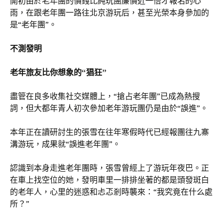
開初由於老年團的價錢比純玩團廉價近一倍才報名的心
雨，在跟老年團一路往北京游玩后，甚至光榮本身參加的
是“老年團”。
不測發明
老年旅友比你想象的“猖狂”
盡管在良多收集社交媒體上，“搶占老年團”已成為熱搜
詞，但大都年青人初次參加老年游玩團仍是由於“誤進”。
本年正在讀研討生的張雪在往年寒假時代已經報團往九寨
溝游玩，成果就“誤進老年團”。
認識到本身走進老年團時，張雪曾經上了游玩年夜巴。正
在車上找空位的她，發明車里一排排坐著的都是頭發斑白
的老年人，心里的迷惑和忐忑剎時襲來：“我究竟在什么處
所？”