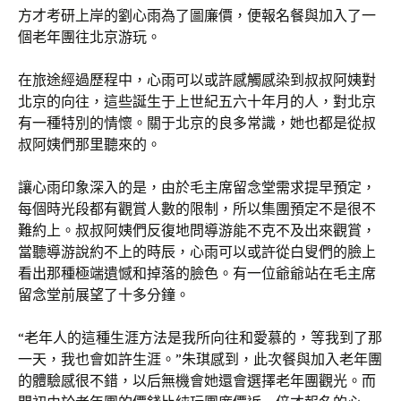
方才考研上岸的劉心雨為了圖廉價，便報名餐與加入了一
個老年團往北京游玩。
在旅途經過歷程中，心雨可以或許感觸感染到叔叔阿姨對
北京的向往，這些誕生于上世紀五六十年月的人，對北京
有一種特別的情懷。關于北京的良多常識，她也都是從叔
叔阿姨們那里聽來的。
讓心雨印象深入的是，由於毛主席留念堂需求提早預定，
每個時光段都有觀賞人數的限制，所以集團預定不是很不
難約上。叔叔阿姨們反復地問導游能不克不及出來觀賞，
當聽導游說約不上的時辰，心雨可以或許從白叟們的臉上
看出那種極端遺憾和掉落的臉色。有一位爺爺站在毛主席
留念堂前展望了十多分鐘。
“老年人的這種生涯方法是我所向往和愛慕的，等我到了那
一天，我也會如許生涯。”朱琪感到，此次餐與加入老年團
的體驗感很不錯，以后無機會她還會選擇老年團觀光。而