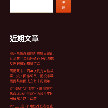
搜
尋
近期文章
膠州為護森和診所體檢目鏡配
套企業守舊綠色通道 保證馳援
疫區的醫療物質供給
國慶賀卡丨昭年夜找九宮格教
室一統，國祚綿長：慶祝中華
國民共和國成立七十周圍年
從“僵局”到“清零”，廣州冼村
舊改15JIUYI俱意室內設計年困
局破解之路｜深度
以“三元雙向”輪迴推進老區查