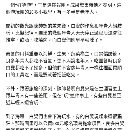
一個“好導游”，于是選擇報團。成果聚集時他才發明，這
個游玩團的20多小我里，有一多半是老年人。
開初的觀光跟陳帥想的差未幾，白叟的作息和年青人紛歧
樣，比擬紀律。團里的幾個年青人天天停止過程后還會往
推拿、飲酒、吃燒烤，而白叟們則早早就睡了。
泰餐的用料重要以海鮮、生果、蔬菜為主，口胃偏酸辣，
良多年青人都吃不習氣，更不消說老年人，吃團餐時良多
白叟都吃不了幾多，但他們不會像年青人一樣往裡面買順
口的工具吃，而是遷就著把飯吃完。
不外，跟著旅途的深刻，陳帥發明白叟只是在生涯習氣上
跟年青人有一些差距，但在“玩”這件事上，有些白叟甚至
近年輕人還會玩。
到了海邊，白叟們也會下海玩水，有的白叟玩起來還很猖
狂。那時團里可以公費580元報名環島拖傘項目，良多白叟