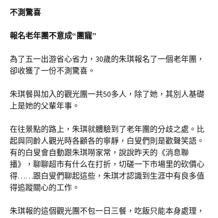
不測驚喜
報名老年團不意成“團寵”
為了五一出游省心省力，30歲的朱琪報名了一個老年團，
卻收獲了一份不測驚喜。
朱琪餐與加入的觀光團一共50多人，除了她，其別人基礎
上是她的父輩年事。
在往景點的路上，朱琪就體驗到了老年團的分歧之處。比
起與同齡人觀光時各顧各的寧靜，白叟們則是歡聲笑語。
有的白叟會自動跟朱琪嘮家常，說說昨天的《消息聯
播》，聊聊超市有什么在打折，切磋一下市場里的砍價心
得……跟白叟們聊起這些，朱琪才認識到生涯中有良多值
得追蹤關心的工作。
朱琪報的這個觀光團不包一日三餐，吃飯只能本身處理，