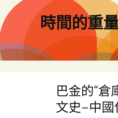
跳
至
主
時間的重
要
內
容
巴金的“倉
文史–中國