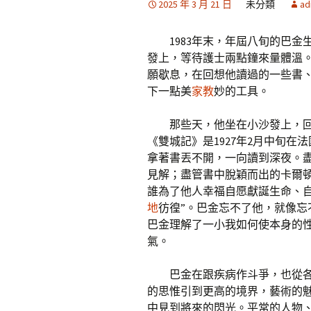
2025 年 3 月 21 日
未分類
ad
1983年末，年屆八旬的巴
發上，等待護士兩點鐘來量體溫
願歇息，在回想他讀過的一些書
下一點美
家教
妙的工具。
那些天，他坐在小沙發上，
《雙城記》是1927年2月中旬在
拿著書丟不開，一向讀到深夜。盡
見解；盡管書中脫穎而出的卡爾
誰為了他人幸福自愿獻誕生命、
地
彷徨”。巴金忘不了他，就像
巴金理解了一小我如何使本身的
氣。
巴金在跟疾病作斗爭，也從
的思惟引到更高的境界，藝術的
中見到將來的閃光。平常的人物