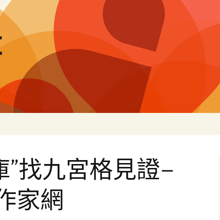
量
庫”找九宮格見證–
作家網