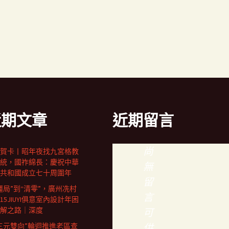
近期文章
近期留言
尚
賀卡丨昭年夜找九宮格教
統，國祚綿長：慶祝中華
無
共和國成立七十周圍年
留
僵局”到“清零”，廣州冼村
言
15JIUYI俱意室內設計年困
解之路｜深度
可
三元雙向”輪迴推進老區查
供