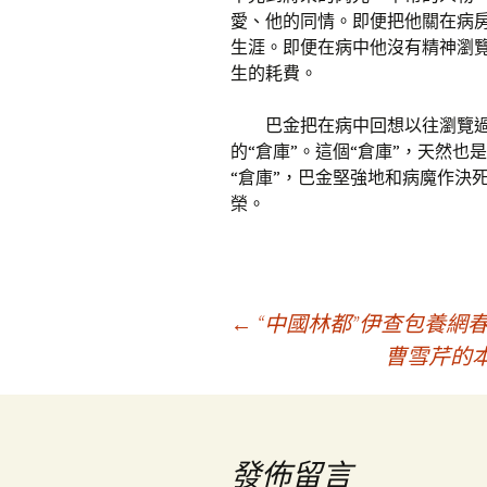
愛、他的同情。即便把他關在病
生涯。即便在病中他沒有精神瀏
生的耗費。
巴金把在病中回想以往瀏覽
的“倉庫”。這個“倉庫”，天然
“倉庫”，巴金堅強地和病魔作決
榮。
文
←
“中國林都”伊查包養網春
曹雪芹的
章
導
發佈留言