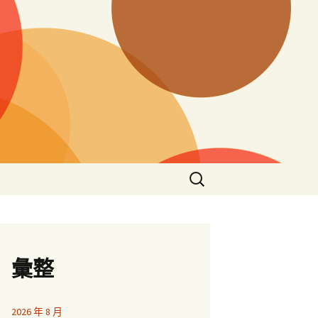
搜
尋
關
鍵
字:
彙整
2026 年 8 月