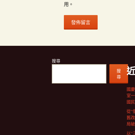
用。
搜尋
搜
尋
國慶
室一
國民
從“
舊改
局破
以“