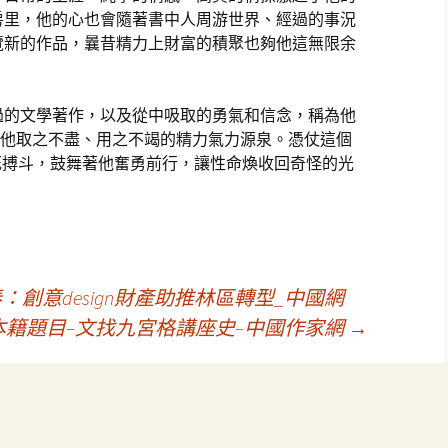
房里，他的心也會隨著書中人周游世界、經過的事況
覽新的作品，曩昔精力上財富的積聚也夠他這無限余
過的文學著作，以及從中吸取的勇氣和信念，稱為他
也是他取之不盡、用之不竭的精力氣力源泉。憑仗這個
死搏斗，鼓舞著他奮勇前行，讓性命煥收回奇怪的光
：創意design財產助推林區轉型_中國網
本籍題目–文找九宮格講座史–中國作家網
→