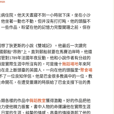
min
金生病住院。他天天晝寢不到一小時就下床，坐在小沙
。他坐著一動也不動，但并沒有打打盹，他的頭腦不
、一些作品，盼望在他的記憶力完整闌珊之前，保存
回想了狄更斯的小說《雙城記》。他最后一次讀完
法國郵船“昂熱”上。直到郵船就要在馬賽泊岸時，他還
管對1789年法國年夜反動，他和小說作者有分歧的
頓是實際生涯中所沒有的，可是幾十
舞蹈場地
年來阿
自在走上斷頭臺的英國人，一向在他的頭腦里“
聚會場
忘不了一位良知伴侶。他是巴金很多教員中的一位，教
性命開花，在遭受噩運的時辰給了巴金支撐下往的勇
各類各樣的作品中
舞蹈教室
獲得激勵。好的作品把他
魅力使他精力振奮，書中人物的命運讓他在實際生涯
、日常的生涯、純摯的情感、高貴的情操激起了他的