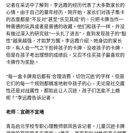
记者在采访中了解到，李远霞的经历代表了大多数家长的
心情。由于自己的童年经历，刚开始，家长们对孩子集卡
的态度都是“不反对”甚至“乐见其成”的，只把卡牌当作一
种普通的玩具或者是普通的收藏。他们和孩子一样，并没
有做过深入的研究就“一头扎了进去”，直到发现孩子的“黏
性”越来越强，才如梦方醒。李远霞介绍，她身边的家长
中，有人会一气之下剪碎孩子的卡牌、没收孩子的卡牌，
但是在孩子考出理想的成绩后，又忍不住买孩子最喜欢的
卡牌作为奖励。
“每一盒卡牌背后都有‘合理消费，切勿沉迷’的字样，但是
它们的每一个规则都精准地射中孩子的心，无论是社交属
性还是对战属性，都如此让人沉迷，孩子们怎能不上瘾
呢？”李远霞告诉记者。
老师：宜疏不宜堵
青岛启元学校专职心理教师郭凤告诉记者，儿童沉迷卡牌