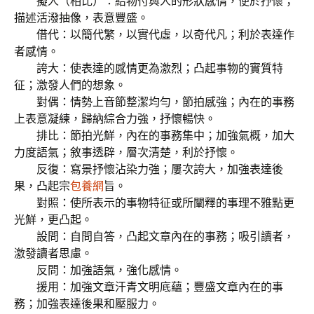
擬人（相比）：給物付與人的形狀感情，便於抒懷；
描述活潑抽像，表意豐盛。
借代：以簡代繁，以實代虛，以奇代凡；利於表達作
者感情。
誇大：使表達的感情更為激烈；凸起事物的實質特
征；激發人們的想象。
對偶：情勢上音節整潔均勻，節拍感強；內在的事務
上表意凝練，歸納綜合力強，抒懷暢快。
排比：節拍光鮮，內在的事務集中；加強氣概，加大
力度語氣；敘事透辟，層次清楚，利於抒懷。
反復：寫景抒懷沾染力強；屢次誇大，加強表達後
果，凸起宗
包養網
旨。
對照：使所表示的事物特征或所闡釋的事理不雅點更
光鮮，更凸起。
設問：自問自答，凸起文章內在的事務；吸引讀者，
激發讀者思慮。
反問：加強語氣，強化感情。
援用：加強文章汗青文明底蘊；豐盛文章內在的事
務；加強表達後果和壓服力。