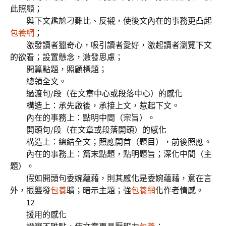
此照顧；
與下文尷尬刁難比、反襯，使後文內在的事務更凸起
包養網
；
激發讀者獵奇心，吸引讀者愛好，激起讀者瀏覽下文
的欲看；設置懸念，激發思慮；
開篇點題，照顧標題；
總領全文。
過渡句/段（在文章中心或段落中心）的感化
構造上：承先啟後，承接上文，惹起下文。
內在的事務上：點明中間（宗旨）。
開頭句/段（在文章或段落開頭）的感化
構造上：總結全文；照應開首（題目），前後照應。
內在的事務上：篇末點題，點明題旨；深化中間（主
題）。
假如開頭句委婉蘊藉，則其感化是委婉蘊藉，意在言
外，振聾發
包養
聵；暗示主題；強
包養網
化作者情感。
12
援用的感化