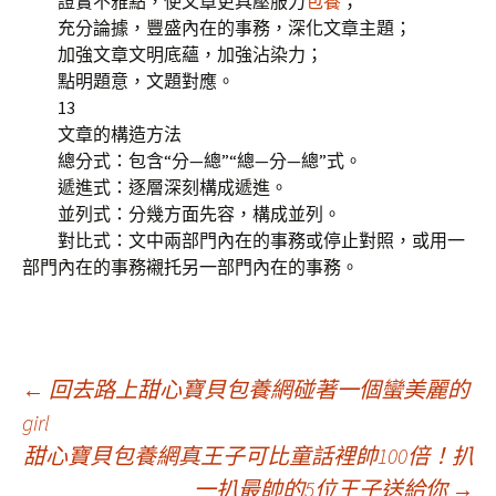
證實不雅點，使文章更具壓服力
包養
；
充分論據，豐盛內在的事務，深化文章主題；
加強文章文明底蘊，加強沾染力；
點明題意，文題對應。
13
文章的構造方法
總分式：包含“分—總”“總—分—總”式。
遞進式：逐層深刻構成遞進。
並列式：分幾方面先容，構成並列。
對比式：文中兩部門內在的事務或停止對照，或用一
部門內在的事務襯托另一部門內在的事務。
文
←
回去路上甜心寶貝包養網碰著一個蠻美麗的
girl
甜心寶貝包養網真王子可比童話裡帥100倍！扒
章
一扒最帥的5位王子送給你
→