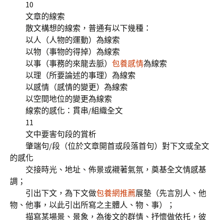
10
文章的線索
散文構想的線索，普通有以下幾種：
以人（人物的運動）為線索
以物（事物的得掉）為線索
以事（事務的來龍去脈）
包養感情
為線索
以理（所要論述的事理）為線索
以感情（感情的變更）為線索
以空間地位的變更為線索
線索的感化：貫串/組織全文
11
文中要害句段的賞析
肇端句/段（位於文章開首或段落首句）對下文或全文
的感化
交接時光、地址、佈景或襯著氣氛，奠基全文情感基
調；
引出下文，為下文做
包養網推薦
展墊（先言別人、他
物、他事，以此引出所寫之主體人、物、事）；
描寫某場景、景象，為後文的群情、抒懷做依托，彼