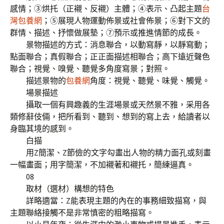
感情；③烘托（正襯、反襯）主體；④表示、凸起主題
台
灣包養網
；⑤展現人物運動佈景或社會佈景；⑥對下文的
群情、描述、抒懷做展墊；⑦預示或推進情節的成長。
景物描述的方式：消息聯合，以動寫靜，以靜寫動；
點面聯合；真假聯合；正正面描述相聯合；高下遠近聲色
聯合；視覺、嗅覺、聽覺多角度寫景；對照。
描述景物的
包養網
角度：視覺、聽覺、味覺、觸覺。
場景描述
攝取一個有興趣義的生涯場景或天然景不雅，采用各
類修辭伎倆，把所看到、聽到、想到的寫上去，給讀者以
身臨其境的感到。
白描
用Z簡潔、Z節儉的文字勾畫出人物的精力面孔或刻畫
一幅畫面；用字簡潔，不加襯著和襯托，簡練逼真。
08
取材（選材）構想的特色
詳略適當：Z能表現主題的內在的事務細致描寫，與
主題聯絡接觸不是非常慎密的粗略描寫。