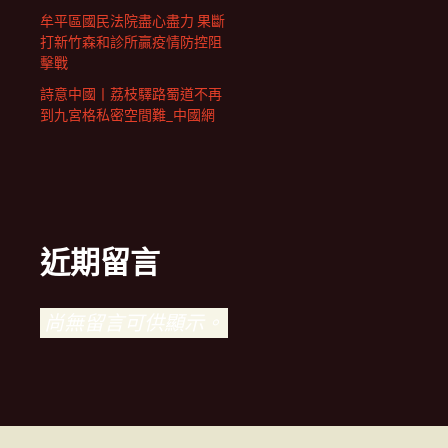
牟平區國民法院盡心盡力 果斷
打新竹森和診所贏疫情防控阻
擊戰
詩意中國丨荔枝驛路蜀道不再
到九宮格私密空間難_中國網
近期留言
尚無留言可供顯示。