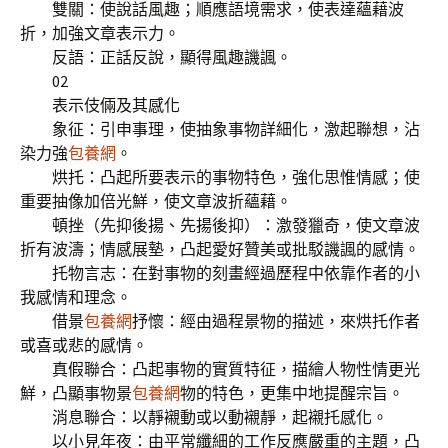
雙關：使說話風趣；順應語境需求，使表達蘊藉波
折，加強文章表示力。
反語：正話反說，顯得風趣譏諷。
02
表示伎倆及其感化
象征：引申事理，使抽象事物詳細化，激起聯想，沾
染力強
包養網
。
烘托：凸起所要表示的事物特色，強化思惟情感；使
重要抽像加倍光鮮，使文章波折蘊藉。
頓挫（先抑後揚、先揚後抑）：激發獵奇，使文章波
折有波濤；情感展墊，凸起愛好贊美或批駁譏諷的感情。
托物言志：在對事物的刻畫經過歷程中依靠作者的小
我感情和理念。
借景
包養網
抒懷：經由過程景物的描述，來烘托作者
或喜或悲的感情。
真假聯合：凸起事物的實質特征，描繪人物性情更光
鮮，凸顯事物景
包養網
物的特色，更集中地提醒宗旨。
消息聯合：以靜襯動或以動襯靜，起襯托感化。
以小見年夜：由平常纖細的工作反應嚴重的主題，凸