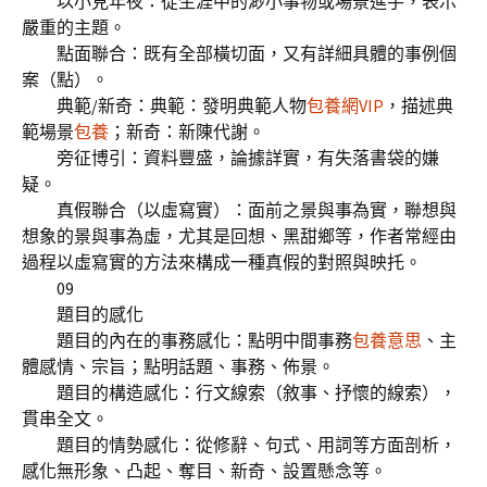
以小見年夜：從生涯中的渺小事物或場景進手，表示
嚴重的主題。
點面聯合：既有全部橫切面，又有詳細具體的事例個
案（點）。
典範/新奇：典範：發明典範人物
包養網VIP
，描述典
範場景
包養
；新奇：新陳代謝。
旁征博引：資料豐盛，論據詳實，有失落書袋的嫌
疑。
真假聯合（以虛寫實）：面前之景與事為實，聯想與
想象的景與事為虛，尤其是回想、黑甜鄉等，作者常經由
過程以虛寫實的方法來構成一種真假的對照與映托。
09
題目的感化
題目的內在的事務感化：點明中間事務
包養意思
、主
體感情、宗旨；點明話題、事務、佈景。
題目的構造感化：行文線索（敘事、抒懷的線索），
貫串全文。
題目的情勢感化：從修辭、句式、用詞等方面剖析，
感化無形象、凸起、奪目、新奇、設置懸念等。