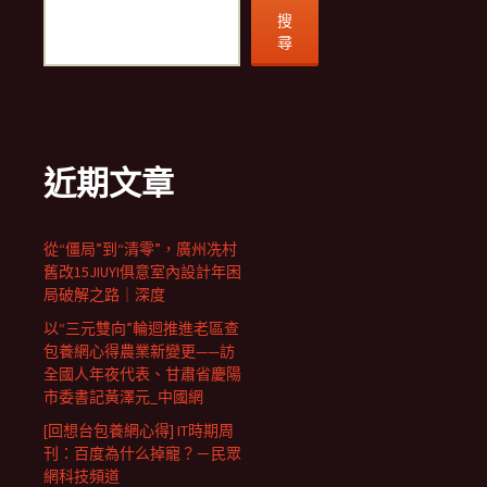
搜
尋
近期文章
從“僵局”到“清零”，廣州冼村
舊改15JIUYI俱意室內設計年困
局破解之路｜深度
以“三元雙向”輪迴推進老區查
包養網心得農業新變更——訪
全國人年夜代表、甘肅省慶陽
市委書記黃澤元_中國網
[回想台包養網心得] IT時期周
刊：百度為什么掉寵？－民眾
網科技頻道