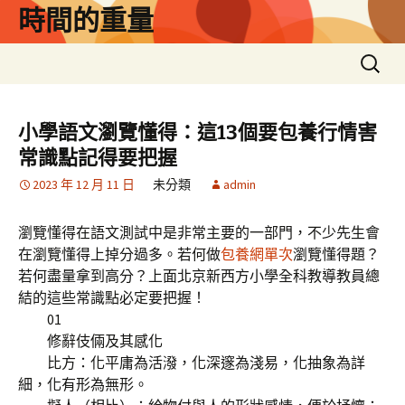
跳
時間的重量
至
主
搜
要
尋
內
關
容
鍵
小學語文瀏覽懂得：這13個要包養行情害
字:
常識點記得要把握
2023 年 12 月 11 日
未分類
admin
瀏覽懂得在語文測試中是非常主要的一部門，不少先生會
在瀏覽懂得上掉分過多。若何做
包養網單次
瀏覽懂得題？
若何盡量拿到高分？上面北京新西方小學全科教導教員總
結的這些常識點必定要把握！
01
修辭伎倆及其感化
比方：化平庸為活潑，化深邃為淺易，化抽象為詳
細，化有形為無形。