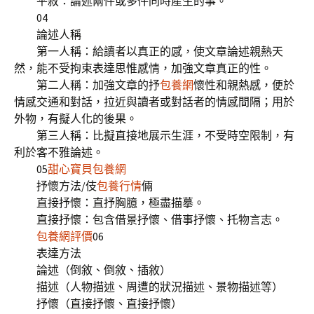
平敘：論述兩件或多件同時產生的事。
04
論述人稱
第一人稱：給讀者以真正的感，使文章論述親熱天
然，能不受拘束表達思惟感情，加強文章真正的性。
第二人稱：加強文章的抒
包養網
懷性和親熱感，便於
情感交通和對話，拉近與讀者或對話者的情感間隔；用於
外物，有擬人化的後果。
第三人稱：比擬直接地展示生涯，不受時空限制，有
利於客不雅論述。
05
甜心寶貝包養網
抒懷方法/伎
包養行情
倆
直接抒懷：直抒胸臆，極盡描摹。
直接抒懷：包含借景抒懷、借事抒懷、托物言志。
包養網評價
06
表達方法
論述（倒敘、倒敘、插敘）
描述（人物描述、周遭的狀況描述、景物描述等）
抒懷（直接抒懷、直接抒懷）