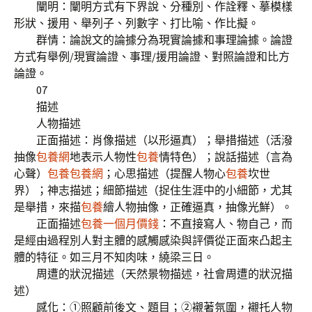
闡明：闡明方式有下界說、分種別、作詮釋、摹模樣
形狀、援用、舉列子、列數字、打比喻、作比擬。
群情：論說文的論據分為現實論據和事理論據。論證
方式有舉例/現實論證、事理/援用論證、對照論證和比方
論證。
07
描述
人物描述
正面描述：肖像描述（以形逼真）；舉措描述（活潑
抽像
包養網
地表示人物性
包養
情特色）；說話描述（言為
心聲）
包養
包養網
；心思描述（提醒人物心
包養
坎世
界）；神志描述；細節描述（捉住生涯中的小細節，尤其
是舉措，來描
包養
繪人物抽像，正確逼真，抽像光鮮）。
正面描述
包養一個月價錢
：不直接寫人、物自己，而
是經由過程別人對主體的感觸感染與評價從正面來凸起主
體的特征。如三月不知肉味，繞梁三日。
周遭的狀況描述（天然景物描述，社會周遭的狀況描
述）
感化：①照顧前後文、題目；②襯著氛圍，襯托人物