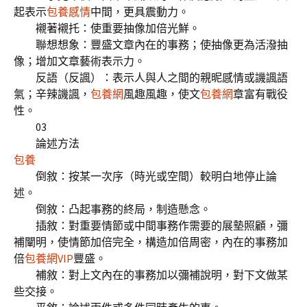
起表示
包養感情
中間，更具震動力。
襯著襯托：使重要抽像加倍光鮮。
聯想想象：豐盛文章內在的事務；使抽像更為活潑抽
像；增加文章藝術表示力。
反語（反諷）：表示人與人之間的親昵感情或譏諷語
氣；辛辣譏諷，
包養網
風趣風趣，使文
包養網
章富有戰役
性。
03
論述方法
包養
倒敘：按某一次序（時光或空間）較明白地停止論
述。
倒敘：凸起事務的終局，制造懸念。
插敘：對重要情節或中間事務作需要的展墊照顧，彌
補闡明，使情節加倍完全，構造加倍周密，內在的事務加
倍
包養網VIP
豐盛。
補敘：對上文內在的事務加以彌補說明，對下文做某
些交接。